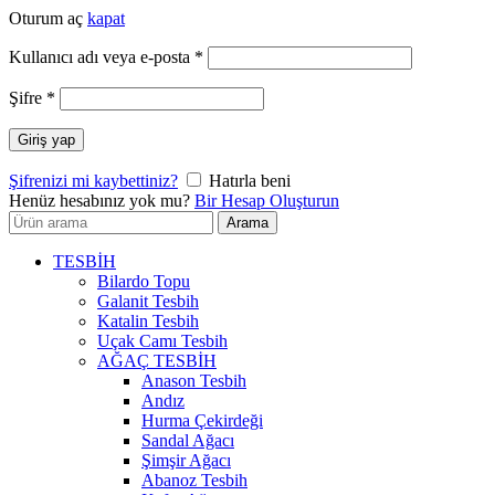
Oturum aç
kapat
Gerekli
Kullanıcı adı veya e-posta
*
Gerekli
Şifre
*
Giriş yap
Şifrenizi mi kaybettiniz?
Hatırla beni
Henüz hesabınız yok mu?
Bir Hesap Oluşturun
Arayın:
Arama
TESBİH
Bilardo Topu
Galanit Tesbih
Katalin Tesbih
Uçak Camı Tesbih
AĞAÇ TESBİH
Anason Tesbih
Andız
Hurma Çekirdeği
Sandal Ağacı
Şimşir Ağacı
Abanoz Tesbih