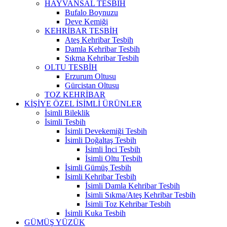
HAYVANSAL TESBİH
Bufalo Boynuzu
Deve Kemiği
KEHRİBAR TESBİH
Ateş Kehribar Tesbih
Damla Kehribar Tesbih
Sıkma Kehribar Tesbih
OLTU TESBİH
Erzurum Oltusu
Gürcistan Oltusu
TOZ KEHRİBAR
KİŞİYE ÖZEL İSİMLİ ÜRÜNLER
İsimli Bileklik
İsimli Tesbih
İsimli Devekemiği Tesbih
İsimli Doğaltaş Tesbih
İsimli İnci Tesbih
İsimli Oltu Tesbih
İsimli Gümüş Tesbih
İsimli Kehribar Tesbih
İsimli Damla Kehribar Tesbih
İsimli Sıkma/Ateş Kehribar Tesbih
İsimli Toz Kehribar Tesbih
İsimli Kuka Tesbih
GÜMÜŞ YÜZÜK