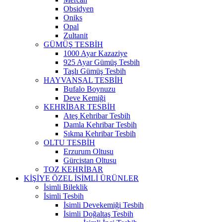
Obsidyen
Oniks
Opal
Zultanit
GÜMÜŞ TESBİH
1000 Ayar Kazaziye
925 Ayar Gümüş Tesbih
Taşlı Gümüş Tesbih
HAYVANSAL TESBİH
Bufalo Boynuzu
Deve Kemiği
KEHRİBAR TESBİH
Ateş Kehribar Tesbih
Damla Kehribar Tesbih
Sıkma Kehribar Tesbih
OLTU TESBİH
Erzurum Oltusu
Gürcistan Oltusu
TOZ KEHRİBAR
KİŞİYE ÖZEL İSİMLİ ÜRÜNLER
İsimli Bileklik
İsimli Tesbih
İsimli Devekemiği Tesbih
İsimli Doğaltaş Tesbih