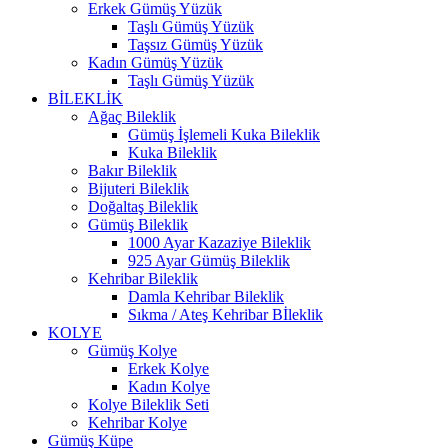
Erkek Gümüş Yüzük
Taşlı Gümüş Yüzük
Taşsız Gümüş Yüzük
Kadın Gümüş Yüzük
Taşlı Gümüş Yüzük
BİLEKLİK
Ağaç Bileklik
Gümüş İşlemeli Kuka Bileklik
Kuka Bileklik
Bakır Bileklik
Bijuteri Bileklik
Doğaltaş Bileklik
Gümüş Bileklik
1000 Ayar Kazaziye Bileklik
925 Ayar Gümüş Bileklik
Kehribar Bileklik
Damla Kehribar Bileklik
Sıkma / Ateş Kehribar Bİleklik
KOLYE
Gümüş Kolye
Erkek Kolye
Kadın Kolye
Kolye Bileklik Seti
Kehribar Kolye
Gümüş Küpe