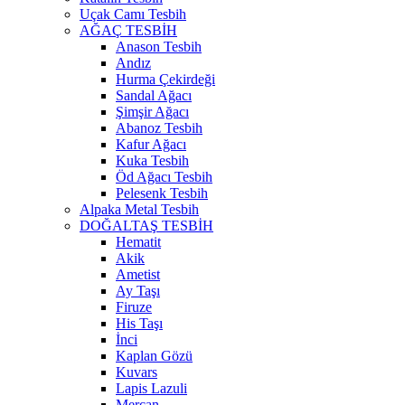
Uçak Camı Tesbih
AĞAÇ TESBİH
Anason Tesbih
Andız
Hurma Çekirdeği
Sandal Ağacı
Şimşir Ağacı
Abanoz Tesbih
Kafur Ağacı
Kuka Tesbih
Öd Ağacı Tesbih
Pelesenk Tesbih
Alpaka Metal Tesbih
DOĞALTAŞ TESBİH
Hematit
Akik
Ametist
Ay Taşı
Firuze
His Taşı
İnci
Kaplan Gözü
Kuvars
Lapis Lazuli
Mercan