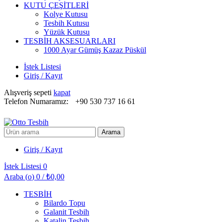
KUTU ÇEŞİTLERİ
Kolye Kutusu
Tesbih Kutusu
Yüzük Kutusu
TESBİH AKSESUARLARI
1000 Ayar Gümüş Kazaz Püskül
İstek Listesi
Giriş / Kayıt
Alışveriş sepeti
kapat
Telefon Numaramız:
+90 530 737 16 61
Arayın:
Arama
Giriş / Kayıt
İstek Listesi
0
Araba (
o
)
0
/
₺
0,00
TESBİH
Bilardo Topu
Galanit Tesbih
Katalin Tesbih