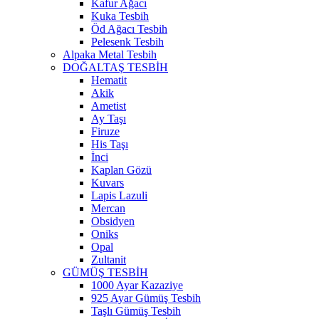
Kafur Ağacı
Kuka Tesbih
Öd Ağacı Tesbih
Pelesenk Tesbih
Alpaka Metal Tesbih
DOĞALTAŞ TESBİH
Hematit
Akik
Ametist
Ay Taşı
Firuze
His Taşı
İnci
Kaplan Gözü
Kuvars
Lapis Lazuli
Mercan
Obsidyen
Oniks
Opal
Zultanit
GÜMÜŞ TESBİH
1000 Ayar Kazaziye
925 Ayar Gümüş Tesbih
Taşlı Gümüş Tesbih