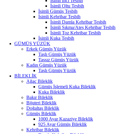
İsimli İnci Tesbih
İsimli Oltu Tesbih
İsimli Gümüş Tesbih
İsimli Kehribar Tesbih
İsimli Damla Kehribar Tesbih
İsimli Sıkma/Ateş Kehribar Tesbih
İsimli Toz Kehribar Tesbih
İsimli Kuka Tesbih
GÜMÜŞ YÜZÜK
Erkek Gümüş Yüzük
Taşlı Gümüş Yüzük
Taşsız Gümüş Yüzük
Kadın Gümüş Yüzük
Taşlı Gümüş Yüzük
BİLEKLİK
Ağaç Bileklik
Gümüş İşlemeli Kuka Bileklik
Kuka Bileklik
Bakır Bileklik
Bijuteri Bileklik
Doğaltaş Bileklik
Gümüş Bileklik
1000 Ayar Kazaziye Bileklik
925 Ayar Gümüş Bileklik
Kehribar Bileklik