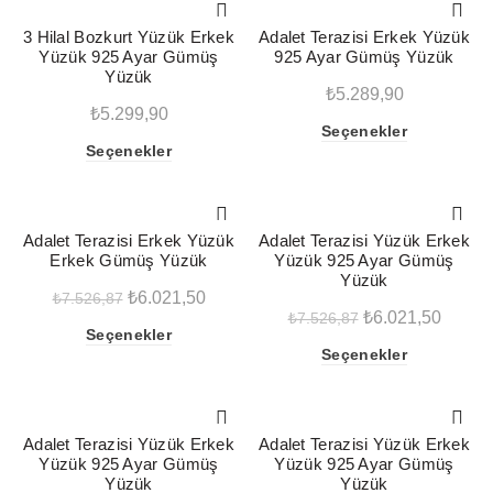
fazla
fazla
3 Hilal Bozkurt Yüzük Erkek
Adalet Terazisi Erkek Yüzük
varyasyonu
varyasyonu
Yüzük 925 Ayar Gümüş
925 Ayar Gümüş Yüzük
var.
var.
Yüzük
Seçenekler
Seçenekler
₺
5.289,90
₺
5.299,90
ürün
ürün
Bu
Seçenekler
sayfasından
sayfasından
Bu
Seçenekler
ürünün
seçilebilir
seçilebilir
ürünün
birden
birden
fazla
fazla
-20%
-20%
varyasyonu
Adalet Terazisi Erkek Yüzük
Adalet Terazisi Yüzük Erkek
varyasyonu
var.
Erkek Gümüş Yüzük
Yüzük 925 Ayar Gümüş
var.
Seçenekler
Yüzük
Seçenekler
Orijinal
Şu
₺
6.021,50
₺
7.526,87
ürün
Orijinal
Şu
₺
6.021,50
₺
7.526,87
ürün
fiyat:
andaki
sayfasından
Bu
Seçenekler
sayfasından
fiyat:
andaki
seçilebilir
₺7.526,87.
fiyat:
Bu
Seçenekler
ürünün
seçilebilir
₺7.526,87.
fiyat:
ürünün
₺6.021,50.
birden
₺6.021
birden
fazla
fazla
-20%
-20%
varyasyonu
Adalet Terazisi Yüzük Erkek
Adalet Terazisi Yüzük Erkek
varyasyonu
var.
Yüzük 925 Ayar Gümüş
Yüzük 925 Ayar Gümüş
var.
Seçenekler
Yüzük
Yüzük