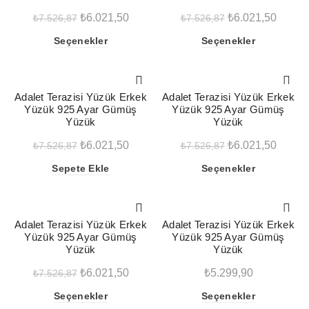
Seçenekler
ürün
Orijinal
Şu
Orijinal
Şu
₺
6.021,50
₺
6.021,50
₺
7.526,87
₺
7.526,87
ürün
sayfasından
fiyat:
andaki
fiyat:
sayfasından
andaki
seçilebilir
Bu
Bu
Seçenekler
Seçenekler
seçilebilir
₺7.526,87.
fiyat:
₺7.526,87.
fiyat:
ürünün
ürünün
₺6.021,50.
₺6.021
birden
birden
fazla
fazla
-20%
-20%
Adalet Terazisi Yüzük Erkek
Adalet Terazisi Yüzük Erkek
varyasyonu
varyasyonu
Yüzük 925 Ayar Gümüş
Yüzük 925 Ayar Gümüş
var.
var.
Yüzük
Yüzük
Seçenekler
Seçenekler
Orijinal
Şu
Orijinal
Şu
₺
6.021,50
₺
6.021,50
₺
7.526,87
₺
7.526,87
ürün
ürün
fiyat:
sayfasından
andaki
fiyat:
sayfasından
andaki
Bu
Sepete Ekle
Seçenekler
seçilebilir
seçilebilir
₺7.526,87.
fiyat:
₺7.526,87.
fiyat:
ürünün
₺6.021,50.
₺6.021
birden
fazla
-20%
Adalet Terazisi Yüzük Erkek
Adalet Terazisi Yüzük Erkek
varyasyonu
Yüzük 925 Ayar Gümüş
Yüzük 925 Ayar Gümüş
var.
Yüzük
Yüzük
Seçenekler
Orijinal
Şu
₺
6.021,50
₺
5.299,90
₺
7.526,87
ürün
fiyat:
andaki
sayfasından
Bu
Bu
Seçenekler
Seçenekler
seçilebilir
₺7.526,87.
fiyat: