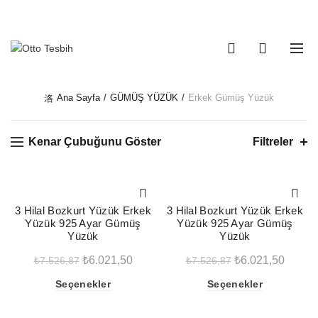
Telefon Numaramız:
+90 530 737 16 61
0
0
Ana Sayfa
GÜMÜŞ YÜZÜK
Erkek Gümüş Yüzük
Kenar Çubuğunu Göster
Filtreler
-20%
-20%
3 Hilal Bozkurt Yüzük Erkek
3 Hilal Bozkurt Yüzük Erkek
Yüzük 925 Ayar Gümüş
Yüzük 925 Ayar Gümüş
Yüzük
Yüzük
Orijinal
Şu
Orijinal
Şu
₺
6.021,50
₺
6.021,50
₺
7.526,87
₺
7.526,87
fiyat:
andaki
fiyat:
andaki
Bu
Bu
Seçenekler
Seçenekler
₺7.526,87.
fiyat:
₺7.526,87.
fiyat:
ürünün
ürünün
₺6.021,50.
₺6.021
birden
birden