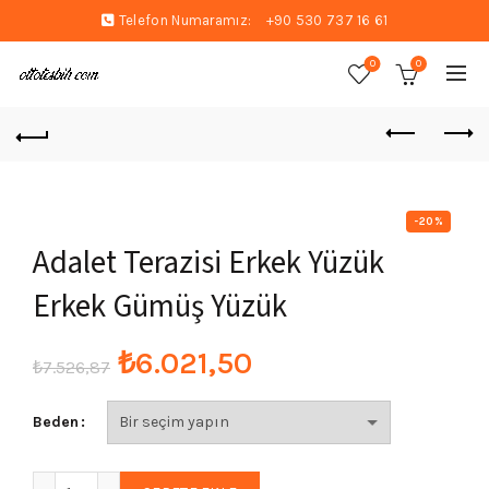
Telefon Numaramız:
+90 530 737 16 61
0
0
-20%
Adalet Terazisi Erkek Yüzük
Erkek Gümüş Yüzük
Orijinal
Şu
₺
6.021,50
₺
7.526,87
fiyat:
andaki
Beden
₺7.526,87.
fiyat:
Adalet Terazisi Erkek Yüzük Erkek Gümüş Yüzük adet