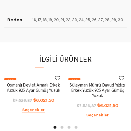
Beden
16, 17, 18, 19, 20, 21, 22, 23, 24, 25, 26, 27, 28, 29, 30
İLGILI ÜRÜNLER
-20%
-20%
Osmanlı Devlet Armalı Erkek
Süleyman Mührü Davud Yıldızı
Yüzük 925 Ayar Gümüş Yüzük
Erkek Yüzük 925 Ayar Gümüş
Yüzük
Orijinal
Şu
₺
6.021,50
₺
7.526,87
Orijinal
Şu
₺
6.021,50
₺
7.526,87
fiyat:
andaki
Bu
Seçenekler
fiyat:
andak
₺7.526,87.
fiyat:
Bu
Seçenekler
ürünün
₺7.526,87.
fiyat:
ürünün
₺6.021,50.
birden
₺6.021
birden
fazla