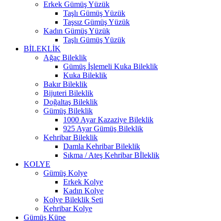
Erkek Gümüş Yüzük
Taşlı Gümüş Yüzük
Taşsız Gümüş Yüzük
Kadın Gümüş Yüzük
Taşlı Gümüş Yüzük
BİLEKLİK
Ağaç Bileklik
Gümüş İşlemeli Kuka Bileklik
Kuka Bileklik
Bakır Bileklik
Bijuteri Bileklik
Doğaltaş Bileklik
Gümüş Bileklik
1000 Ayar Kazaziye Bileklik
925 Ayar Gümüş Bileklik
Kehribar Bileklik
Damla Kehribar Bileklik
Sıkma / Ateş Kehribar Bİleklik
KOLYE
Gümüş Kolye
Erkek Kolye
Kadın Kolye
Kolye Bileklik Seti
Kehribar Kolye
Gümüş Küpe