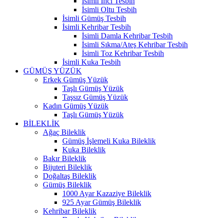
İsimli İnci Tesbih
İsimli Oltu Tesbih
İsimli Gümüş Tesbih
İsimli Kehribar Tesbih
İsimli Damla Kehribar Tesbih
İsimli Sıkma/Ateş Kehribar Tesbih
İsimli Toz Kehribar Tesbih
İsimli Kuka Tesbih
GÜMÜŞ YÜZÜK
Erkek Gümüş Yüzük
Taşlı Gümüş Yüzük
Taşsız Gümüş Yüzük
Kadın Gümüş Yüzük
Taşlı Gümüş Yüzük
BİLEKLİK
Ağaç Bileklik
Gümüş İşlemeli Kuka Bileklik
Kuka Bileklik
Bakır Bileklik
Bijuteri Bileklik
Doğaltaş Bileklik
Gümüş Bileklik
1000 Ayar Kazaziye Bileklik
925 Ayar Gümüş Bileklik
Kehribar Bileklik