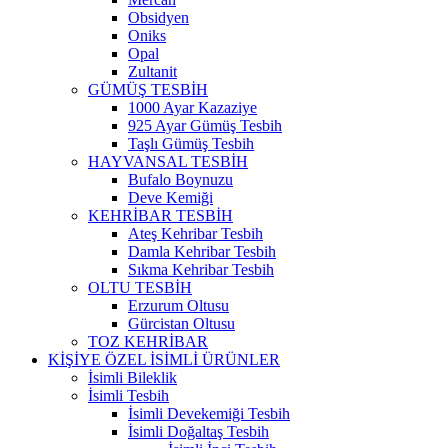
Obsidyen
Oniks
Opal
Zultanit
GÜMÜŞ TESBİH
1000 Ayar Kazaziye
925 Ayar Gümüş Tesbih
Taşlı Gümüş Tesbih
HAYVANSAL TESBİH
Bufalo Boynuzu
Deve Kemiği
KEHRİBAR TESBİH
Ateş Kehribar Tesbih
Damla Kehribar Tesbih
Sıkma Kehribar Tesbih
OLTU TESBİH
Erzurum Oltusu
Gürcistan Oltusu
TOZ KEHRİBAR
KİŞİYE ÖZEL İSİMLİ ÜRÜNLER
İsimli Bileklik
İsimli Tesbih
İsimli Devekemiği Tesbih
İsimli Doğaltaş Tesbih