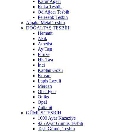
Kafur Ağacı
Kuka Tesbih
Öd Ağacı Tesbih
Pelesenk Tesbih
Alpaka Metal Tesbih
DOĞALTAŞ TESBİH
Hematit
Akik
Ametist
Ay Taşı
Firuze
His Taşı
İnci
Kaplan Gözü
Kuvars
Lapis Lazuli
Mercan
Obsidyen
Oniks
Opal
Zultanit
GÜMÜŞ TESBİH
1000 Ayar Kazaziye
925 Ayar Gümüş Tesbih
Taşlı Gümüş Tesbih