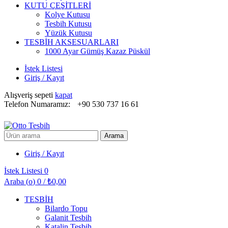
KUTU ÇEŞİTLERİ
Kolye Kutusu
Tesbih Kutusu
Yüzük Kutusu
TESBİH AKSESUARLARI
1000 Ayar Gümüş Kazaz Püskül
İstek Listesi
Giriş / Kayıt
Alışveriş sepeti
kapat
Telefon Numaramız:
+90 530 737 16 61
Arayın:
Arama
Giriş / Kayıt
İstek Listesi
0
Araba (
o
)
0
/
₺
0,00
TESBİH
Bilardo Topu
Galanit Tesbih
Katalin Tesbih