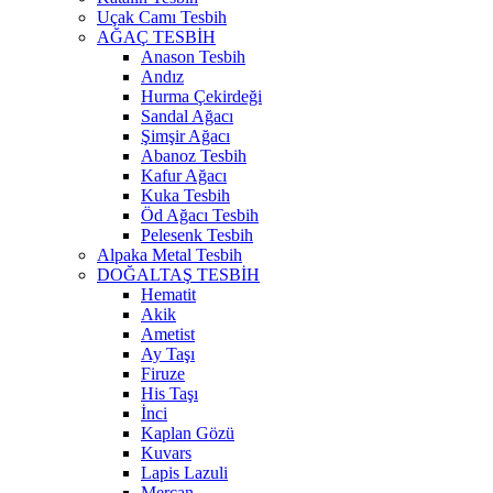
Uçak Camı Tesbih
AĞAÇ TESBİH
Anason Tesbih
Andız
Hurma Çekirdeği
Sandal Ağacı
Şimşir Ağacı
Abanoz Tesbih
Kafur Ağacı
Kuka Tesbih
Öd Ağacı Tesbih
Pelesenk Tesbih
Alpaka Metal Tesbih
DOĞALTAŞ TESBİH
Hematit
Akik
Ametist
Ay Taşı
Firuze
His Taşı
İnci
Kaplan Gözü
Kuvars
Lapis Lazuli
Mercan