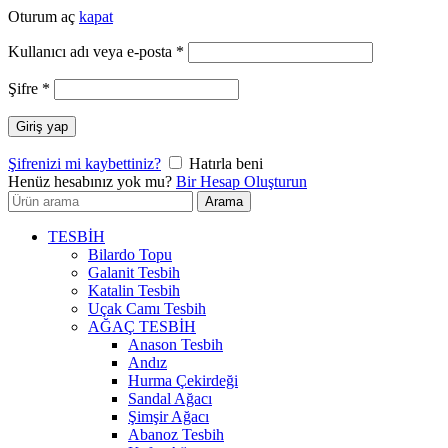
Oturum aç
kapat
Gerekli
Kullanıcı adı veya e-posta
*
Gerekli
Şifre
*
Giriş yap
Şifrenizi mi kaybettiniz?
Hatırla beni
Henüz hesabınız yok mu?
Bir Hesap Oluşturun
Arayın:
Arama
TESBİH
Bilardo Topu
Galanit Tesbih
Katalin Tesbih
Uçak Camı Tesbih
AĞAÇ TESBİH
Anason Tesbih
Andız
Hurma Çekirdeği
Sandal Ağacı
Şimşir Ağacı
Abanoz Tesbih