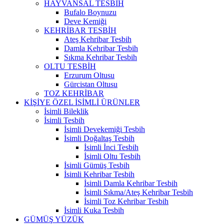
HAYVANSAL TESBİH
Bufalo Boynuzu
Deve Kemiği
KEHRİBAR TESBİH
Ateş Kehribar Tesbih
Damla Kehribar Tesbih
Sıkma Kehribar Tesbih
OLTU TESBİH
Erzurum Oltusu
Gürcistan Oltusu
TOZ KEHRİBAR
KİŞİYE ÖZEL İSİMLİ ÜRÜNLER
İsimli Bileklik
İsimli Tesbih
İsimli Devekemiği Tesbih
İsimli Doğaltaş Tesbih
İsimli İnci Tesbih
İsimli Oltu Tesbih
İsimli Gümüş Tesbih
İsimli Kehribar Tesbih
İsimli Damla Kehribar Tesbih
İsimli Sıkma/Ateş Kehribar Tesbih
İsimli Toz Kehribar Tesbih
İsimli Kuka Tesbih
GÜMÜŞ YÜZÜK