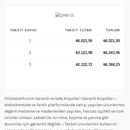
TAKSIT SAYISI
TAKSIT TUTARI
TOPLAM
1
₺
6.021,50
₺
6.021,50
2
₺
3.121,98
₺
6.243,96
3
₺
2.122,72
₺
6.368,15
Ottotesbih.com Garanti ve İade Koşulları Garanti Koşulları •
Websitemizde ve farklı platformlarda satışı yapılan ürünlerimiz
değerli malzeme ve madenlerden yapılan, hassas işçilikli ve özel
ürünler olması sebebi ile; kırılma, kopma ve yanma gibi
durumlar için garantili değildir. • Tesbih ürünlerinin kullanım