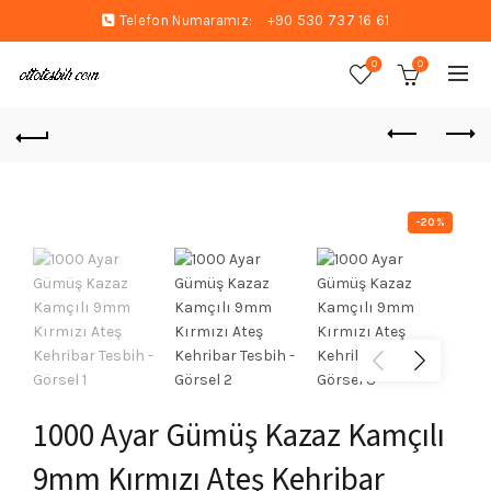
Telefon Numaramız:
+90 530 737 16 61
0
0
-20%
1000 Ayar Gümüş Kazaz Kamçılı
9mm Kırmızı Ateş Kehribar