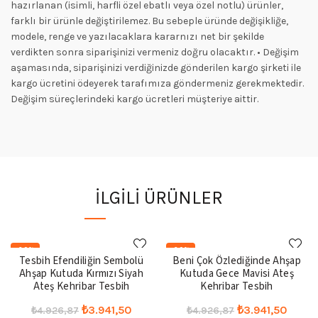
hazırlanan (isimli, harfli özel ebatlı veya özel notlu) ürünler,
farklı bir ürünle değiştirilemez. Bu sebeple üründe değişikliğe,
modele, renge ve yazılacaklara kararnızı net bir şekilde
verdikten sonra siparişinizi vermeniz doğru olacaktır. • Değişim
aşamasında, siparişinizi verdiğinizde gönderilen kargo şirketi ile
kargo ücretini ödeyerek tarafımıza göndermeniz gerekmektedir.
Değişim süreçlerindeki kargo ücretleri müşteriye aittir.
İLGILI ÜRÜNLER
-20%
-20%
Tesbih Efendiliğin Sembolü
Beni Çok Özlediğinde Ahşap
Ahşap Kutuda Kırmızı Siyah
Kutuda Gece Mavisi Ateş
Ateş Kehribar Tesbih
Kehribar Tesbih
Orijinal
Şu
Orijinal
Şu
₺
3.941,50
₺
3.941,50
₺
4.926,87
₺
4.926,87