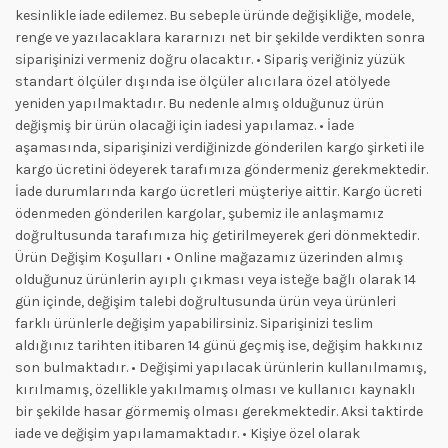
kesinlikle iade edilemez. Bu sebeple üründe değişikliğe, modele,
renge ve yazılacaklara kararnızı net bir şekilde verdikten sonra
siparişinizi vermeniz doğru olacaktır. • Sipariş veriğiniz yüzük
standart ölçüler dışında ise ölçüler alıcılara özel atölyede
yeniden yapılmaktadır. Bu nedenle almış olduğunuz ürün
değişmiş bir ürün olacaği için iadesi yapılamaz. • İade
aşamasında, siparişinizi verdiğinizde gönderilen kargo şirketi ile
kargo ücretini ödeyerek tarafımıza göndermeniz gerekmektedir.
İade durumlarında kargo ücretleri müşteriye aittir. Kargo ücreti
ödenmeden gönderilen kargolar, şubemiz ile anlaşmamız
doğrultusunda tarafımıza hiç getirilmeyerek geri dönmektedir.
Ürün Değişim Koşulları • Online mağazamız üzerinden almış
olduğunuz ürünlerin ayıplı çıkması veya isteğe bağlı olarak 14
gün içinde, değişim talebi doğrultusunda ürün veya ürünleri
farklı ürünlerle değişim yapabilirsiniz. Siparişinizi teslim
aldığınız tarihten itibaren 14 günü geçmiş ise, değişim hakkınız
son bulmaktadır. • Değişimi yapılacak ürünlerin kullanılmamış,
kırılmamış, özellikle yakılmamış olması ve kullanıcı kaynaklı
bir şekilde hasar görmemiş olması gerekmektedir. Aksi taktirde
iade ve değişim yapılamamaktadır. • Kişiye özel olarak