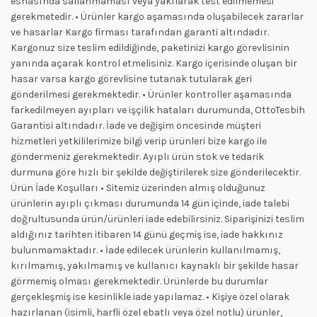
esnasında sallanmaması veya yakılarak test edilmemesi
gerekmetedir. • Ürünler kargo aşamasında oluşabilecek zararlar
ve hasarlar Kargo firması tarafından garanti altındadır.
Kargonuz size teslim edildiğinde, paketinizi kargo görevlisinin
yanında açarak kontrol etmelisiniz. Kargo içerisinde oluşan bir
hasar varsa kargo görevlisine tutanak tutularak geri
gönderilmesi gerekmektedir. • Ürünler kontroller aşamasında
farkedilmeyen ayıpları ve işçilik hataları durumunda, OttoTesbih
Garantisi altındadır. İade ve değişim öncesinde müşteri
hizmetleri yetkililerimize bilgi verip ürünleri bize kargo ile
göndermeniz gerekmektedir. Ayıplı ürün stok ve tedarik
durmuna göre hızlı bir şekilde değiştirilerek size gönderilecektir.
Ürün İade Koşulları • Sitemiz üzerinden almış olduğunuz
ürünlerin ayıplı çıkması durumunda 14 gün içinde, iade talebi
doğrultusunda ürün/ürünleri iade edebilirsiniz. Siparişinizi teslim
aldığınız tarihten itibaren 14 günü geçmiş ise, iade hakkınız
bulunmamaktadır. • İade edilecek ürünlerin kullanılmamış,
kırılmamış, yakılmamış ve kullanıcı kaynaklı bir şekilde hasar
görmemiş olması gerekmektedir. Ürünlerde bu durumlar
gerçekleşmiş ise kesinlikle iade yapılamaz. • Kişiye özel olarak
hazırlanan (isimli, harfli özel ebatlı veya özel notlu) ürünler,