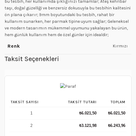
bu tesbih, her kullanımda şıklığınızı tamamlar; Ateş kehribar
taşı, doğal güzelliği ve benzersiz dokusuyla bu tesbihin kalitesini
ön plana çıkarır; 9mm boyutundaki bu tesbih, rahat bir
kullanım sunarken, her parmak tipine uyum sağlar; Geleneksel
ve modern tasarımın mükemmel uyumunu yakalayan bu ürün,
hem günlük kullanım hem de özel günler için idealdir;
Renk
Kırmızı
Taksit Seçenekleri
TAKSIT SAYISI
TAKSIT TUTARI
TOPLAM
1
₺
6.021,50
₺
6.021,50
2
₺
3.121,98
₺
6.243,96