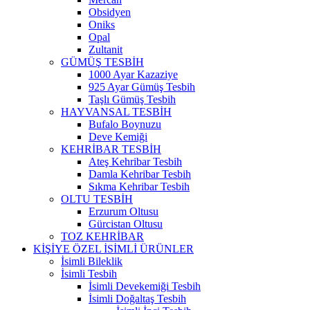
Obsidyen
Oniks
Opal
Zultanit
GÜMÜŞ TESBİH
1000 Ayar Kazaziye
925 Ayar Gümüş Tesbih
Taşlı Gümüş Tesbih
HAYVANSAL TESBİH
Bufalo Boynuzu
Deve Kemiği
KEHRİBAR TESBİH
Ateş Kehribar Tesbih
Damla Kehribar Tesbih
Sıkma Kehribar Tesbih
OLTU TESBİH
Erzurum Oltusu
Gürcistan Oltusu
TOZ KEHRİBAR
KİŞİYE ÖZEL İSİMLİ ÜRÜNLER
İsimli Bileklik
İsimli Tesbih
İsimli Devekemiği Tesbih
İsimli Doğaltaş Tesbih