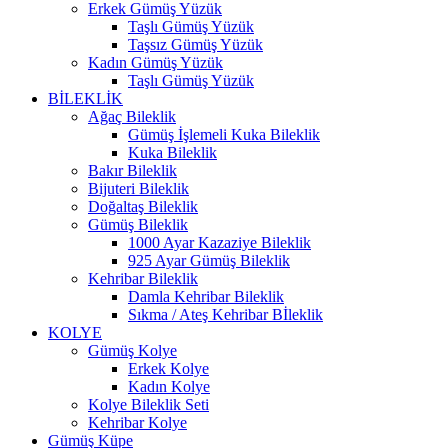
Erkek Gümüş Yüzük
Taşlı Gümüş Yüzük
Taşsız Gümüş Yüzük
Kadın Gümüş Yüzük
Taşlı Gümüş Yüzük
BİLEKLİK
Ağaç Bileklik
Gümüş İşlemeli Kuka Bileklik
Kuka Bileklik
Bakır Bileklik
Bijuteri Bileklik
Doğaltaş Bileklik
Gümüş Bileklik
1000 Ayar Kazaziye Bileklik
925 Ayar Gümüş Bileklik
Kehribar Bileklik
Damla Kehribar Bileklik
Sıkma / Ateş Kehribar Bİleklik
KOLYE
Gümüş Kolye
Erkek Kolye
Kadın Kolye
Kolye Bileklik Seti
Kehribar Kolye
Gümüş Küpe