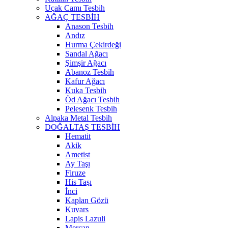
Uçak Camı Tesbih
AĞAÇ TESBİH
Anason Tesbih
Andız
Hurma Çekirdeği
Sandal Ağacı
Şimşir Ağacı
Abanoz Tesbih
Kafur Ağacı
Kuka Tesbih
Öd Ağacı Tesbih
Pelesenk Tesbih
Alpaka Metal Tesbih
DOĞALTAŞ TESBİH
Hematit
Akik
Ametist
Ay Taşı
Firuze
His Taşı
İnci
Kaplan Gözü
Kuvars
Lapis Lazuli
Mercan