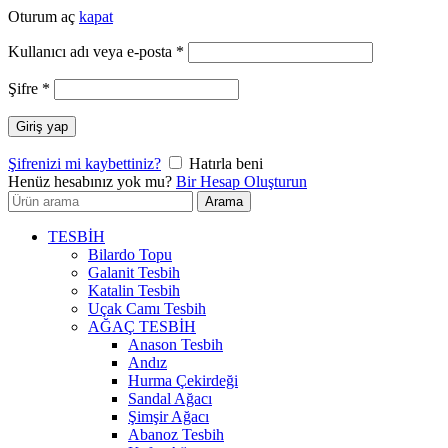
Oturum aç
kapat
Gerekli
Kullanıcı adı veya e-posta
*
Gerekli
Şifre
*
Giriş yap
Şifrenizi mi kaybettiniz?
Hatırla beni
Henüz hesabınız yok mu?
Bir Hesap Oluşturun
Arayın:
Arama
TESBİH
Bilardo Topu
Galanit Tesbih
Katalin Tesbih
Uçak Camı Tesbih
AĞAÇ TESBİH
Anason Tesbih
Andız
Hurma Çekirdeği
Sandal Ağacı
Şimşir Ağacı
Abanoz Tesbih