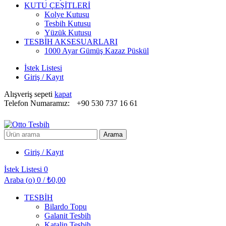
KUTU ÇEŞİTLERİ
Kolye Kutusu
Tesbih Kutusu
Yüzük Kutusu
TESBİH AKSESUARLARI
1000 Ayar Gümüş Kazaz Püskül
İstek Listesi
Giriş / Kayıt
Alışveriş sepeti
kapat
Telefon Numaramız:
+90 530 737 16 61
Arayın:
Arama
Giriş / Kayıt
İstek Listesi
0
Araba (
o
)
0
/
₺
0,00
TESBİH
Bilardo Topu
Galanit Tesbih
Katalin Tesbih