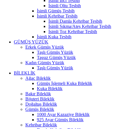
İsimli İnci Tesbih
İsimli Oltu Tesbih
İsimli Gümüş Tesbih
İsimli Kehribar Tesbih
İsimli Damla Kehribar Tesbih
İsimli Sıkma/Ateş Kehribar Tesbih
İsimli Toz Kehribar Tesbih
İsimli Kuka Tesbih
GÜMÜŞ YÜZÜK
Erkek Gümüş Yüzük
Taşlı Gümüş Yüzük
Taşsız Gümüş Yüzük
Kadın Gümüş Yüzük
Taşlı Gümüş Yüzük
BİLEKLİK
Ağaç Bileklik
Gümüş İşlemeli Kuka Bileklik
Kuka Bileklik
Bakır Bileklik
Bijuteri Bileklik
Doğaltaş Bileklik
Gümüş Bileklik
1000 Ayar Kazaziye Bileklik
925 Ayar Gümüş Bileklik
Kehribar Bileklik