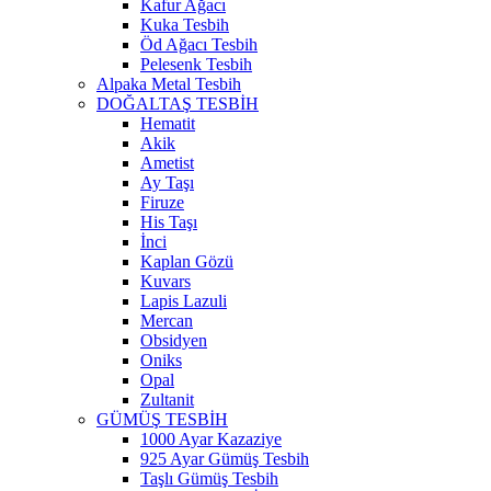
Kafur Ağacı
Kuka Tesbih
Öd Ağacı Tesbih
Pelesenk Tesbih
Alpaka Metal Tesbih
DOĞALTAŞ TESBİH
Hematit
Akik
Ametist
Ay Taşı
Firuze
His Taşı
İnci
Kaplan Gözü
Kuvars
Lapis Lazuli
Mercan
Obsidyen
Oniks
Opal
Zultanit
GÜMÜŞ TESBİH
1000 Ayar Kazaziye
925 Ayar Gümüş Tesbih
Taşlı Gümüş Tesbih