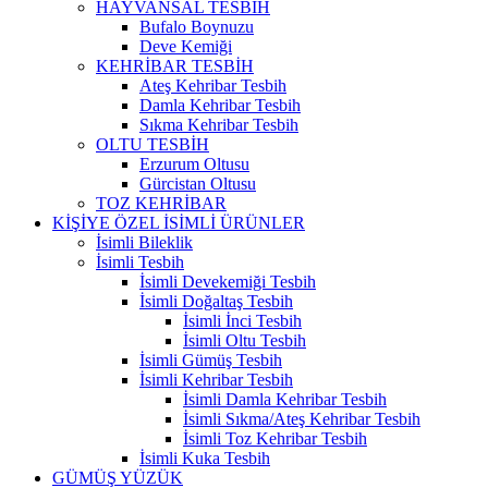
HAYVANSAL TESBİH
Bufalo Boynuzu
Deve Kemiği
KEHRİBAR TESBİH
Ateş Kehribar Tesbih
Damla Kehribar Tesbih
Sıkma Kehribar Tesbih
OLTU TESBİH
Erzurum Oltusu
Gürcistan Oltusu
TOZ KEHRİBAR
KİŞİYE ÖZEL İSİMLİ ÜRÜNLER
İsimli Bileklik
İsimli Tesbih
İsimli Devekemiği Tesbih
İsimli Doğaltaş Tesbih
İsimli İnci Tesbih
İsimli Oltu Tesbih
İsimli Gümüş Tesbih
İsimli Kehribar Tesbih
İsimli Damla Kehribar Tesbih
İsimli Sıkma/Ateş Kehribar Tesbih
İsimli Toz Kehribar Tesbih
İsimli Kuka Tesbih
GÜMÜŞ YÜZÜK