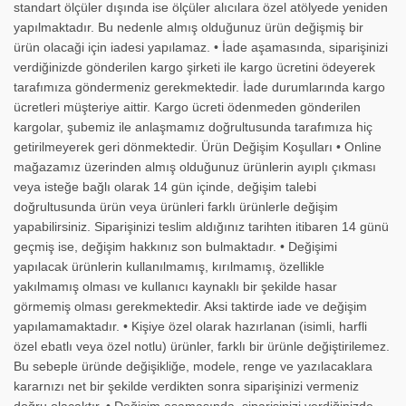
standart ölçüler dışında ise ölçüler alıcılara özel atölyede yeniden
yapılmaktadır. Bu nedenle almış olduğunuz ürün değişmiş bir
ürün olacaği için iadesi yapılamaz. • İade aşamasında, siparişinizi
verdiğinizde gönderilen kargo şirketi ile kargo ücretini ödeyerek
tarafımıza göndermeniz gerekmektedir. İade durumlarında kargo
ücretleri müşteriye aittir. Kargo ücreti ödenmeden gönderilen
kargolar, şubemiz ile anlaşmamız doğrultusunda tarafımıza hiç
getirilmeyerek geri dönmektedir. Ürün Değişim Koşulları • Online
mağazamız üzerinden almış olduğunuz ürünlerin ayıplı çıkması
veya isteğe bağlı olarak 14 gün içinde, değişim talebi
doğrultusunda ürün veya ürünleri farklı ürünlerle değişim
yapabilirsiniz. Siparişinizi teslim aldığınız tarihten itibaren 14 günü
geçmiş ise, değişim hakkınız son bulmaktadır. • Değişimi
yapılacak ürünlerin kullanılmamış, kırılmamış, özellikle
yakılmamış olması ve kullanıcı kaynaklı bir şekilde hasar
görmemiş olması gerekmektedir. Aksi taktirde iade ve değişim
yapılamamaktadır. • Kişiye özel olarak hazırlanan (isimli, harfli
özel ebatlı veya özel notlu) ürünler, farklı bir ürünle değiştirilemez.
Bu sebeple üründe değişikliğe, modele, renge ve yazılacaklara
kararnızı net bir şekilde verdikten sonra siparişinizi vermeniz
doğru olacaktır. • Değişim aşamasında, siparişinizi verdiğinizde