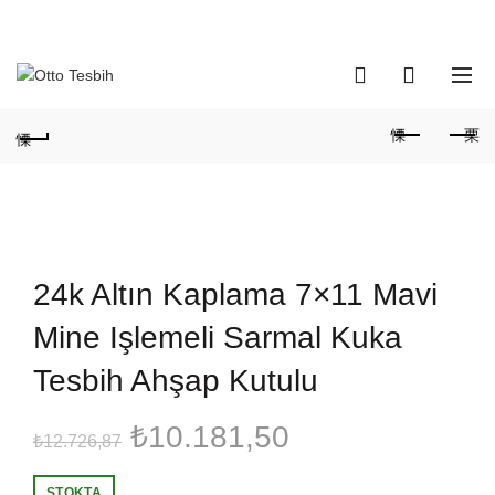
Telefon Numaramız:
+90 530 737 16 61
0
0
24k Altın Kaplama 7×11 Mavi
Mine Işlemeli Sarmal Kuka
Tesbih Ahşap Kutulu
Orijinal
Şu
₺
10.181,50
₺
12.726,87
fiyat:
andaki
STOKTA