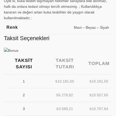
Öyle ki, kuka tesbih taşımayan hekimler saraylara bile alınmaz,
halk da onlara tedavi olmayı tercih etmezmiş. ; Kullanıldıkça
kararan ve değeri artan kuka tesbihler de yaygın olarak
kullanılmaktadır.;
Renk
Mavi – Beyaz – Siyah
Taksit Seçenekleri
TAKSIT
TAKSIT
TOPLAM
SAYISI
TUTARI
1
₺
10.181,50
₺
10.181,50
2
₺
5.278,82
₺
10.557,65
3
₺
3.589,21
₺
10.767,64