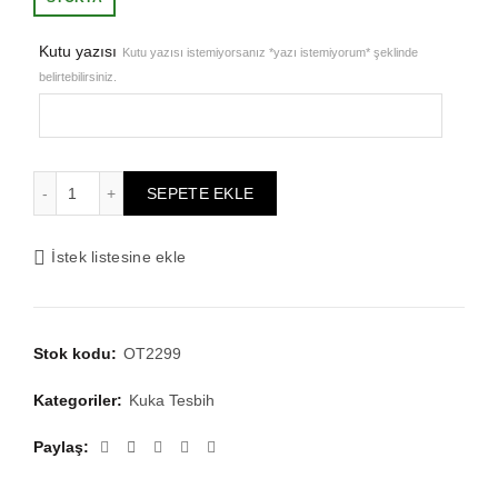
₺12.726,87.
fiyat:
Kutu yazısı
Kutu yazısı istemiyorsanız *yazı istemiyorum* şeklinde
belirtebilirsiniz.
₺10.181,50.
24k Altın Kaplama 7×11 Mavi Mine Işlemeli Sarmal Kuka Te
SEPETE EKLE
İstek listesine ekle
Stok kodu:
OT2299
Kategoriler:
Kuka Tesbih
Paylaş