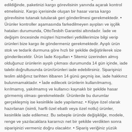
edildiğinde, paketinizi kargo görevlisinin yanında açarak kontrol
etmelisiniz. Kargo içerisinde oluşan bir hasar varsa kargo
görevlisine tutanak tutularak geri gönderilmesi gerekmektedir. •
Ürünler kontroller aşamasında farkedilmeyen ayıpları ve işçilik
hataları durumunda, OttoTesbih Garantisi altındadır. İade ve
değişim öncesinde müşteri hizmetleri yetkililerimize bilgi verip
ürünleri bize kargo ile göndermeniz gerekmektedir. Ayıplı ürün
stok ve tedarik durmuna göre hızlı bir şekilde değiştirilerek size
gönderilecektir. Ürün İade Koşulları • Sitemiz üzerinden almış
olduğunuz ürünlerin ayıplı çıkması durumunda 14 gün içinde, iade
talebi doğrultusunda ürün/ürünleri iade edebilirsiniz. Siparişinizi
teslim aldığınız tarihten itibaren 14 günü geçmiş ise, iade hakkınız
bulunmamaktadır. • İade edilecek ürünlerin kullanılmamış,
kırılmamış, yakılmamış ve kullanıcı kaynaklı bir şekilde hasar
görmemiş olması gerekmektedir. Ürünlerde bu durumlar
gerçekleşmiş ise kesinlikle iade yapılamaz. • Kişiye özel olarak
hazırlanan (isimli, harfli özel ebatlı veya özel notlu) ürünler,
kesinlikle iade edilemez. Bu sebeple üründe değişikliğe, modele,
renge ve yazılacaklara kararnızı net bir şekilde verdikten sonra
siparişinizi vermeniz doğru olacaktır. • Sipariş veriğiniz yüzük