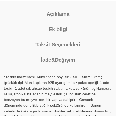
Açıklama
Ek bilgi
Taksit Seçenekleri
İade&Değişim
• tesbih malzemesi: Kuka • tane boyutu: 7.5×11.5mm • kamçı
(püskül) tipi: Altın kaplama 925 ayar gümüş • paket ıçeriği: 1 adet
tesbih 1 adet şık ahşap tesbih saklama kutusu • ürün açıklaması :
Kuka, tropikal bir ağacın meyvesidir. ; Hindistan cevizine
benzeyen bu meyve, sert bir yapıya sahiptir. ; Osmanlı
döneminde genellikle sağlık sektöründe kullanılırdı. ; Bunun
sebebi de kuka ağaçlarının antibakteriyel özelliklerinin olmasıdır. ;