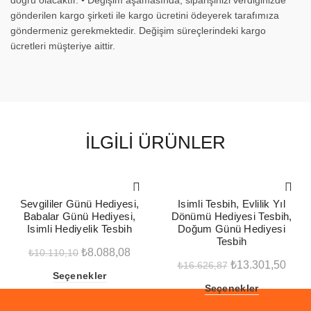
gönderilen kargo şirketi ile kargo ücretini ödeyerek tarafımıza
göndermeniz gerekmektedir. Değişim süreçlerindeki kargo
ücretleri müşteriye aittir.
İLGILI ÜRÜNLER
-20%
-20%
Sevgililer Günü Hediyesi,
Isimli Tesbih, Evlilik Yıl
Babalar Günü Hediyesi,
Dönümü Hediyesi Tesbih,
Isimli Hediyelik Tesbih
Doğum Günü Hediyesi
Tesbih
Orijinal
Şu
₺
8.088,08
₺
10.110,10
Orijinal
Şu
₺
13.301,50
₺
16.626,87
fiyat:
andaki
Seçenekler
fiyat:
anda
₺10.110,10.
fiyat:
Seçenekler
₺16.626,87.
fiyat:
₺8.088,08.