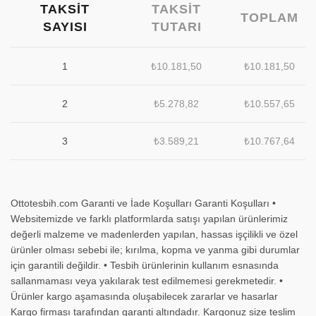
TAKSIT
TAKSIT
TOPLAM
SAYISI
TUTARI
1
₺
10.181,50
₺
10.181,50
2
₺
5.278,82
₺
10.557,65
3
₺
3.589,21
₺
10.767,64
Ottotesbih.com Garanti ve İade Koşulları Garanti Koşulları •
Websitemizde ve farklı platformlarda satışı yapılan ürünlerimiz
değerli malzeme ve madenlerden yapılan, hassas işçilikli ve özel
ürünler olması sebebi ile; kırılma, kopma ve yanma gibi durumlar
için garantili değildir. • Tesbih ürünlerinin kullanım esnasında
sallanmaması veya yakılarak test edilmemesi gerekmetedir. •
Ürünler kargo aşamasında oluşabilecek zararlar ve hasarlar
Kargo firması tarafından garanti altındadır. Kargonuz size teslim