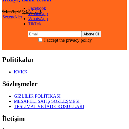
Facebook
Orijinal
Şu
₺
4.276,87
₺
3.421,50
WhatsApp
fiyat:
andaki
Seçenekler
WhatsApp
fiyat:
₺4.276,87.
TikTok
₺3.421,50.
I accept the privacy policy
Politikalar
KVKK
Sözleşmeler
GİZLİLİK POLİTİKASI
MESAFELİ SATIŞ SÖZLEŞMESİ
TESLİMAT VE İADE KOŞULLARI
İletişim