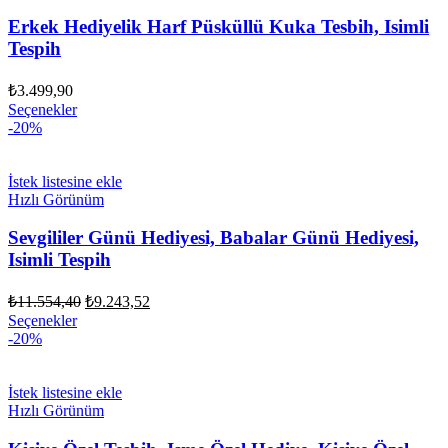
Erkek Hediyelik Harf Püsküllü Kuka Tesbih, Isimli
Tespih
₺
3.499,90
Seçenekler
-20%
İstek listesine ekle
Hızlı Görünüm
Sevgililer Günü Hediyesi, Babalar Günü Hediyesi,
Isimli Tespih
Orijinal
Şu
₺
11.554,40
₺
9.243,52
fiyat:
andaki
Seçenekler
fiyat:
₺11.554,40.
-20%
₺9.243,52.
İstek listesine ekle
Hızlı Görünüm