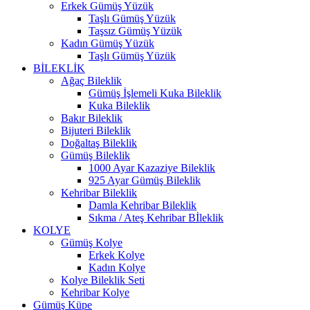
Erkek Gümüş Yüzük
Taşlı Gümüş Yüzük
Taşsız Gümüş Yüzük
Kadın Gümüş Yüzük
Taşlı Gümüş Yüzük
BİLEKLİK
Ağaç Bileklik
Gümüş İşlemeli Kuka Bileklik
Kuka Bileklik
Bakır Bileklik
Bijuteri Bileklik
Doğaltaş Bileklik
Gümüş Bileklik
1000 Ayar Kazaziye Bileklik
925 Ayar Gümüş Bileklik
Kehribar Bileklik
Damla Kehribar Bileklik
Sıkma / Ateş Kehribar Bİleklik
KOLYE
Gümüş Kolye
Erkek Kolye
Kadın Kolye
Kolye Bileklik Seti
Kehribar Kolye
Gümüş Küpe