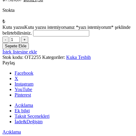
fiyat:
andaki
fiyat:
Stokta
₺7.526,87.
₺6.021,50.
₺
Kutu yazısı
Kutu yazısı istemiyorsanız *yazı istemiyorum* şeklinde
belirtebilirsiniz.
Altın
Kaplama
Sepete Ekle
Gümüş
İstek listesine ekle
Kazaz
Stok kodu:
OT2255
Kategoriler:
Kuka Tesbih
Püsküllü
Paylaş
6x10mm
Kesme
Facebook
Model
X
Kuka
Instagram
Tesbih
YouTube
adet
Pinterest
Açıklama
Ek bilgi
Taksit Seçenekleri
İade&Değişim
Açıklama