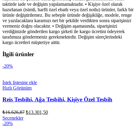
taktirde iade ve değişim yapılamamaktadır. • Kişiye özel olarak
hazırlanan (isimli, harfli özel ebatlı veya özel notlu) ürünler, farklı bir
ürünle değiştirilemez. Bu sebeple üründe değişikliğe, modele, renge
ve yazılacaklara kararnızı net bir şekilde verdikten sonra siparişinizi
vermeniz doğru olacaktır. • Değişim aşamasında, siparişinizi
verdiğinizde gönderilen kargo şirketi ile kargo ücretini ödeyerek
tarafımıza göndermeniz gerekmektedir. Değişim süreçlerindeki
kargo ücretleri müşteriye aittir.
İlgili ürünler
-20%
İstek listesine ekle
Hızlı Görünüm
Reis Tesbihi, Ağa Tesbihi, Kişiye Özel Tesbih
Orijinal
Şu
₺
16.626,87
₺
13.301,50
fiyat:
andaki
Seçenekler
fiyat:
₺16.626,87.
-20%
₺13.301,50.