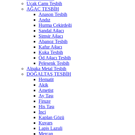
Uçak Camı Tesbih
AĞAÇ TESBİH
Anason Tesbih
Andız
Hurma Çekirdeği
Sandal Ağacı
Şimşir Ağacı
Abanoz Tesbih
Kafur Ağacı
Kuka Tesbih
Öd Ağacı Tesbih
Pelesenk Tesbih
Alpaka Metal Tesbih
DOĞALTAŞ TESBİH
Hematit
Akik
Ametist
Ay Taşı
Firuze
His Taşı
İnci
Kaplan Gözü
Kuvars
Lapis Lazuli
Mercan