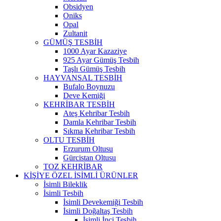
Obsidyen
Oniks
Opal
Zultanit
GÜMÜŞ TESBİH
1000 Ayar Kazaziye
925 Ayar Gümüş Tesbih
Taşlı Gümüş Tesbih
HAYVANSAL TESBİH
Bufalo Boynuzu
Deve Kemiği
KEHRİBAR TESBİH
Ateş Kehribar Tesbih
Damla Kehribar Tesbih
Sıkma Kehribar Tesbih
OLTU TESBİH
Erzurum Oltusu
Gürcistan Oltusu
TOZ KEHRİBAR
KİŞİYE ÖZEL İSİMLİ ÜRÜNLER
İsimli Bileklik
İsimli Tesbih
İsimli Devekemiği Tesbih
İsimli Doğaltaş Tesbih
İsimli İnci Tesbih