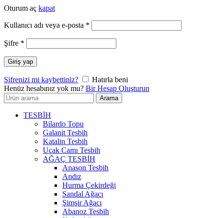
Oturum aç
kapat
Gerekli
Kullanıcı adı veya e-posta
*
Gerekli
Şifre
*
Giriş yap
Şifrenizi mi kaybettiniz?
Hatırla beni
Henüz hesabınız yok mu?
Bir Hesap Oluşturun
Arayın:
Arama
TESBİH
Bilardo Topu
Galanit Tesbih
Katalin Tesbih
Uçak Camı Tesbih
AĞAÇ TESBİH
Anason Tesbih
Andız
Hurma Çekirdeği
Sandal Ağacı
Şimşir Ağacı
Abanoz Tesbih