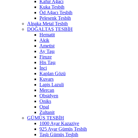
Kafur Ağacı
Kuka Tesbih
Öd Ağacı Tesbih
Pelesenk Tesbih
Alpaka Metal Tesbih
DOĞALTAŞ TESBİH
Hematit
Akik
Ametist
Ay Taşı
Firuze
His Taşı
İnci
Kaplan Gözü
Kuvars
Lapis Lazuli
Mercan
Obsidyen
Oniks
Opal
Zultanit
GÜMÜŞ TESBİH
1000 Ayar Kazaziye
925 Ayar Gümüş Tesbih
Taşlı Gümüş Tesbih