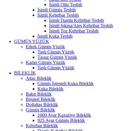
İsimli Oltu Tesbih
İsimli Gümüş Tesbih
İsimli Kehribar Tesbih
İsimli Damla Kehribar Tesbih
İsimli Sıkma/Ateş Kehribar Tesbih
İsimli Toz Kehribar Tesbih
İsimli Kuka Tesbih
GÜMÜŞ YÜZÜK
Erkek Gümüş Yüzük
Taşlı Gümüş Yüzük
Taşsız Gümüş Yüzük
Kadın Gümüş Yüzük
Taşlı Gümüş Yüzük
BİLEKLİK
Ağaç Bileklik
Gümüş İşlemeli Kuka Bileklik
Kuka Bileklik
Bakır Bileklik
Bijuteri Bileklik
Doğaltaş Bileklik
Gümüş Bileklik
1000 Ayar Kazaziye Bileklik
925 Ayar Gümüş Bileklik
Kehribar Bileklik
Damla Kehribar Bileklik