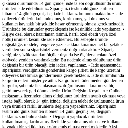
çıkması durumunda 14 gün içinde, iade talebi doğrultusunda ürün/
ürünleri iade edebilirsiniz. Siparişinizi teslim aldığınız tarihten
itibaren 14 günü geçmiş ise, iade hakkınız bulunmamaktadır. • İade
edilecek ürünlerin kullanılmamış, kırılmamış, yakılmamış ve
kullanıcı kaynaklı bir şekilde hasar görmemiş olması gerekmektedir.
Ürünlerde bu durumlar gerçekleşmiş ise kesinlikle iade yapılamaz. •
Kişiye özel olarak hazırlanan (isimli, harfli özel ebatlı veya özel
notlu) ürünler, kesinlikle iade edilemez. Bu sebeple üründe
değişikliğe, modele, renge ve yazılacaklara kararnızı net bir şekilde
verdikten sonra siparişinizi vermeniz doğru olacaktır. • Sipariş
veriğiniz yüzük standart ölçüler dışında ise ölçüler alıcılara özel
atölyede yeniden yapılmaktadır. Bu nedenle almış olduğunuz ürün
değişmiş bir ürün olacaği için iadesi yapılamaz. • İade aşamasında,
siparişinizi verdiğinizde gönderilen kargo şirketi ile kargo ücretini
ödeyerek tarafımıza göndermeniz gerekmektedir. İade durumlarında
kargo ücretleri müşteriye aittir. Kargo ücreti ödenmeden gönderilen
kargolar, şubemiz ile anlaşmamız doğrultusunda tarafımıza hiç
getirilmeyerek geri dönmektedir. Ürün Değişim Koşulları • Online
mağazamız üzerinden almış olduğunuz ürünlerin ayıplı çıkması veya
isteğe bağlı olarak 14 gün içinde, değişim talebi doğrultusunda ürün
veya ürünleri farklı ürünlerle değişim yapabilirsiniz. Siparişinizi
teslim aldığınız tarihten itibaren 14 günü geçmiş ise, değişim
hakkınız son bulmaktadır. • Değişimi yapılacak ürünlerin
kullanılmamış, kırılmamış, özellikle yakılmamış olması ve kullanıcı
kaynaklı bir şekilde hasar görmemiş olması gerekmektedir. Aksi