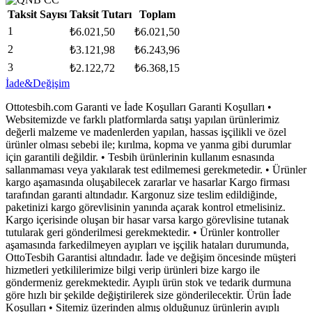
Taksit Sayısı
Taksit Tutarı
Toplam
1
₺
6.021,50
₺
6.021,50
2
₺
3.121,98
₺
6.243,96
3
₺
2.122,72
₺
6.368,15
İade&Değişim
Ottotesbih.com Garanti ve İade Koşulları Garanti Koşulları •
Websitemizde ve farklı platformlarda satışı yapılan ürünlerimiz
değerli malzeme ve madenlerden yapılan, hassas işçilikli ve özel
ürünler olması sebebi ile; kırılma, kopma ve yanma gibi durumlar
için garantili değildir. • Tesbih ürünlerinin kullanım esnasında
sallanmaması veya yakılarak test edilmemesi gerekmetedir. • Ürünler
kargo aşamasında oluşabilecek zararlar ve hasarlar Kargo firması
tarafından garanti altındadır. Kargonuz size teslim edildiğinde,
paketinizi kargo görevlisinin yanında açarak kontrol etmelisiniz.
Kargo içerisinde oluşan bir hasar varsa kargo görevlisine tutanak
tutularak geri gönderilmesi gerekmektedir. • Ürünler kontroller
aşamasında farkedilmeyen ayıpları ve işçilik hataları durumunda,
OttoTesbih Garantisi altındadır. İade ve değişim öncesinde müşteri
hizmetleri yetkililerimize bilgi verip ürünleri bize kargo ile
göndermeniz gerekmektedir. Ayıplı ürün stok ve tedarik durmuna
göre hızlı bir şekilde değiştirilerek size gönderilecektir. Ürün İade
Koşulları • Sitemiz üzerinden almış olduğunuz ürünlerin ayıplı