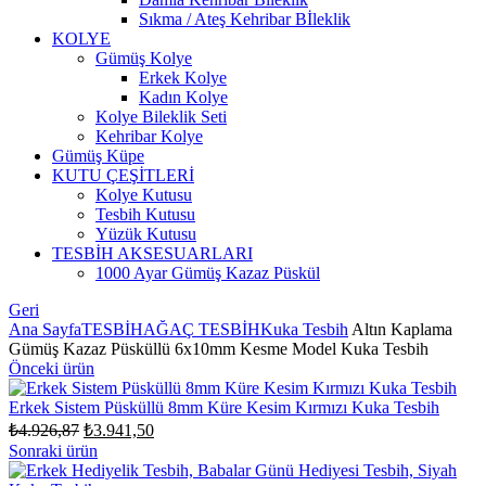
Sıkma / Ateş Kehribar Bİleklik
KOLYE
Gümüş Kolye
Erkek Kolye
Kadın Kolye
Kolye Bileklik Seti
Kehribar Kolye
Gümüş Küpe
KUTU ÇEŞİTLERİ
Kolye Kutusu
Tesbih Kutusu
Yüzük Kutusu
TESBİH AKSESUARLARI
1000 Ayar Gümüş Kazaz Püskül
Geri
Ana Sayfa
TESBİH
AĞAÇ TESBİH
Kuka Tesbih
Altın Kaplama
Gümüş Kazaz Püsküllü 6x10mm Kesme Model Kuka Tesbih
Önceki ürün
Erkek Sistem Püsküllü 8mm Küre Kesim Kırmızı Kuka Tesbih
Orijinal
Şu
₺
4.926,87
₺
3.941,50
fiyat:
andaki
Sonraki ürün
fiyat:
₺4.926,87.