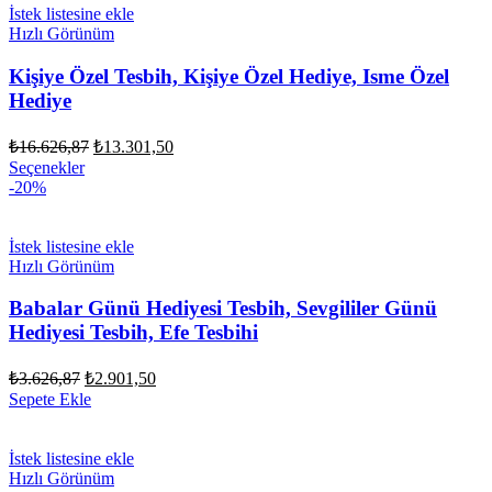
İstek listesine ekle
Hızlı Görünüm
Kişiye Özel Tesbih, Kişiye Özel Hediye, Isme Özel
Hediye
Orijinal
Şu
₺
16.626,87
₺
13.301,50
fiyat:
andaki
Seçenekler
fiyat:
₺16.626,87.
-20%
₺13.301,50.
İstek listesine ekle
Hızlı Görünüm
Babalar Günü Hediyesi Tesbih, Sevgililer Günü
Hediyesi Tesbih, Efe Tesbihi
Orijinal
Şu
₺
3.626,87
₺
2.901,50
fiyat:
andaki
Sepete Ekle
fiyat:
₺3.626,87.
₺2.901,50.
İstek listesine ekle
Hızlı Görünüm