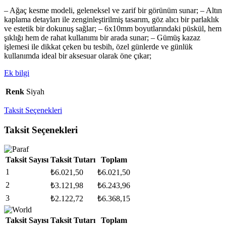
– Ağaç kesme modeli, geleneksel ve zarif bir görünüm sunar; – Altın
kaplama detayları ile zenginleştirilmiş tasarım, göz alıcı bir parlaklık
ve estetik bir dokunuş sağlar; – 6x10mm boyutlarındaki püskül, hem
şıklığı hem de rahat kullanımı bir arada sunar; – Gümüş kazaz
işlemesi ile dikkat çeken bu tesbih, özel günlerde ve günlük
kullanımda ideal bir aksesuar olarak öne çıkar;
Ek bilgi
Renk
Siyah
Taksit Seçenekleri
Taksit Seçenekleri
Taksit Sayısı
Taksit Tutarı
Toplam
1
₺
6.021,50
₺
6.021,50
2
₺
3.121,98
₺
6.243,96
3
₺
2.122,72
₺
6.368,15
Taksit Sayısı
Taksit Tutarı
Toplam