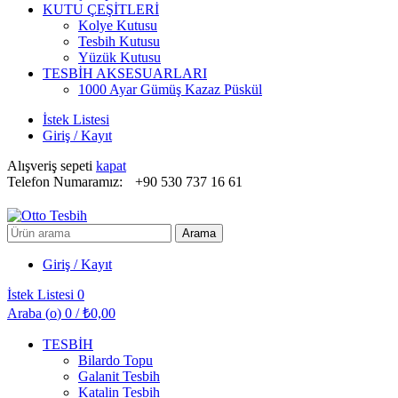
KUTU ÇEŞİTLERİ
Kolye Kutusu
Tesbih Kutusu
Yüzük Kutusu
TESBİH AKSESUARLARI
1000 Ayar Gümüş Kazaz Püskül
İstek Listesi
Giriş / Kayıt
Alışveriş sepeti
kapat
Telefon Numaramız:
+90 530 737 16 61
Arayın:
Arama
Giriş / Kayıt
İstek Listesi
0
Araba (
o
)
0
/
₺
0,00
TESBİH
Bilardo Topu
Galanit Tesbih
Katalin Tesbih