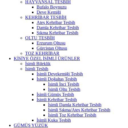
HAYVANSAL TESBİH
Bufalo Boynuzu
Deve Kemiği
KEHRİBAR TESBİH
Ateş Kehribar Tesbih
Damla Kehribar Tesbih
Sıkma Kehribar Tesbih
OLTU TESBİH
Erzurum Oltusu
Gürcistan Oltusu
TOZ KEHRİBAR
KİŞİYE ÖZEL İSİMLİ ÜRÜNLER
İsimli Bileklik
İsimli Tesbih
İsimli Devekemiği Tesbih
İsimli Doğaltaş Tesbih
İsimli İnci Tesbih
İsimli Oltu Tesbih
İsimli Gümüş Tesbih
İsimli Kehribar Tesbih
İsimli Damla Kehribar Tesbih
İsimli Sıkma/Ateş Kehribar Tesbih
İsimli Toz Kehribar Tesbih
İsimli Kuka Tesbih
GÜMÜŞ YÜZÜK