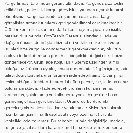
Kargo firması tarafından garanti altındadır. Kargonuz size teslim
edildiğinde, paketinizi kargo görevlisinin yanında açarak kontrol
etmelisiniz. Kargo içerisinde oluşan bir hasar varsa kargo
görevlisine tutanak tutularak geri gönderilmesi gerekmektedir. •
Ürünler kontroller aşamasında farkedilmeyen ayıpları ve işçilik
hataları durumunda, OttoTesbih Garantisi altındadır. İade ve
değişim öncesinde müşteri hizmetleri yetkililerimize bilgi verip
ürünleri bize kargo ile göndermeniz gerekmektedir. Ayıplı ürün
stok ve tedarik durmuna göre hızlı bir şekilde değiştirilerek size
gönderilecektir. Ürün İade Koşulları • Sitemiz üzerinden almış
olduğunuz ürünlerin ayıplı çıkması durumunda 14 gün içinde, iade
talebi doğrultusunda ürün/ürünleri iade edebilirsiniz. Siparişinizi
teslim aldığınız tarihten itibaren 14 günü geçmiş ise, iade hakkınız
bulunmamaktadır. • İade edilecek ürünlerin kullanılmamış,
kırılmamış, yakılmamış ve kullanıcı kaynaklı bir şekilde hasar
görmemiş olması gerekmektedir. Ürünlerde bu durumlar
gerçekleşmiş ise kesinlikle iade yapılamaz. • Kişiye özel olarak
hazırlanan (isimli, harfli özel ebatlı veya özel notlu) ürünler,
kesinlikle iade edilemez. Bu sebeple üründe değişikliğe, modele,
renge ve yazılacaklara kararnızı net bir şekilde verdikten sonra