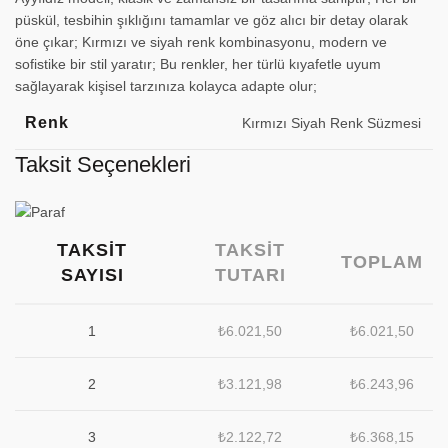
püskül, tesbihin şıklığını tamamlar ve göz alıcı bir detay olarak
öne çıkar; Kırmızı ve siyah renk kombinasyonu, modern ve
sofistike bir stil yaratır; Bu renkler, her türlü kıyafetle uyum
sağlayarak kişisel tarzınıza kolayca adapte olur;
Renk
Kırmızı Siyah Renk Süzmesi
Taksit Seçenekleri
TAKSIT
TAKSIT
TOPLAM
SAYISI
TUTARI
1
₺
6.021,50
₺
6.021,50
2
₺
3.121,98
₺
6.243,96
3
₺
2.122,72
₺
6.368,15