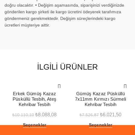
doğru olacaktır. • Değişim aşamasında, siparişinizi verdiğinizde
gönderilen kargo şirketi ile kargo ücretini ödeyerek tarafımıza
göndermeniz gerekmektedir. Değişim süreçlerindeki kargo
ücretleri müşteriye aittir.
İLGILI ÜRÜNLER
-20%
-20%
Erkek Gümüş Kazaz
Gümüş Kazaz Püsküllü
Püsküllü Tesbih, Ateş
7x11mm Kırmızı Sürmeli
Kehribar Tesbih
Kehribar Tesbih
Orijinal
Şu
Orijinal
Şu
₺
8.088,08
₺
6.021,50
₺
10.110,10
₺
7.526,87
fiyat:
andaki
fiyat:
andak
Seçenekler
Seçenekler
₺10.110,10.
fiyat:
₺7.526,87.
fiyat: