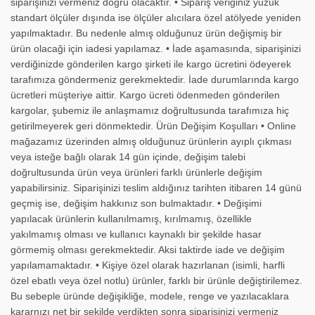
siparişinizi vermeniz doğru olacaktır. • Sipariş veriğiniz yüzük
standart ölçüler dışında ise ölçüler alıcılara özel atölyede yeniden
yapılmaktadır. Bu nedenle almış olduğunuz ürün değişmiş bir
ürün olacaği için iadesi yapılamaz. • İade aşamasında, siparişinizi
verdiğinizde gönderilen kargo şirketi ile kargo ücretini ödeyerek
tarafımıza göndermeniz gerekmektedir. İade durumlarında kargo
ücretleri müşteriye aittir. Kargo ücreti ödenmeden gönderilen
kargolar, şubemiz ile anlaşmamız doğrultusunda tarafımıza hiç
getirilmeyerek geri dönmektedir. Ürün Değişim Koşulları • Online
mağazamız üzerinden almış olduğunuz ürünlerin ayıplı çıkması
veya isteğe bağlı olarak 14 gün içinde, değişim talebi
doğrultusunda ürün veya ürünleri farklı ürünlerle değişim
yapabilirsiniz. Siparişinizi teslim aldığınız tarihten itibaren 14 günü
geçmiş ise, değişim hakkınız son bulmaktadır. • Değişimi
yapılacak ürünlerin kullanılmamış, kırılmamış, özellikle
yakılmamış olması ve kullanıcı kaynaklı bir şekilde hasar
görmemiş olması gerekmektedir. Aksi taktirde iade ve değişim
yapılamamaktadır. • Kişiye özel olarak hazırlanan (isimli, harfli
özel ebatlı veya özel notlu) ürünler, farklı bir ürünle değiştirilemez.
Bu sebeple üründe değişikliğe, modele, renge ve yazılacaklara
kararnızı net bir şekilde verdikten sonra siparişinizi vermeniz