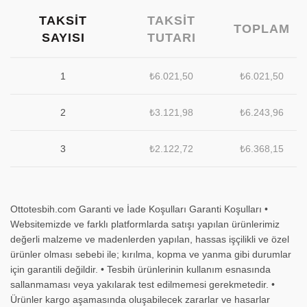
TAKSIT
TAKSIT
TOPLAM
SAYISI
TUTARI
1
₺
6.021,50
₺
6.021,50
2
₺
3.121,98
₺
6.243,96
3
₺
2.122,72
₺
6.368,15
Ottotesbih.com Garanti ve İade Koşulları Garanti Koşulları •
Websitemizde ve farklı platformlarda satışı yapılan ürünlerimiz
değerli malzeme ve madenlerden yapılan, hassas işçilikli ve özel
ürünler olması sebebi ile; kırılma, kopma ve yanma gibi durumlar
için garantili değildir. • Tesbih ürünlerinin kullanım esnasında
sallanmaması veya yakılarak test edilmemesi gerekmetedir. •
Ürünler kargo aşamasında oluşabilecek zararlar ve hasarlar