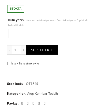
fiyat:
andaki
STOKTA
₺7.526,87.
fiyat:
Kutu yazısı
Kutu yazısı istemiyorsanız *yazı istemiyorum* şeklinde
belirtebilirsiniz.
₺6.021,50.
Altın Kaplama Gümüş Püsküllü Ayyıldız Model Kırmızı Siyah
SEPETE EKLE
İstek listesine ekle
Stok kodu:
OT1849
Kategoriler:
Ateş Kehribar Tesbih
Paylaş