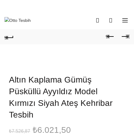
Telefon Numaramız:
+90 530 737 16 61
0
0
Altın Kaplama Gümüş
Püsküllü Ayyıldız Model
Kırmızı Siyah Ateş Kehribar
Tesbih
Orijinal
Şu
₺
6.021,50
₺
7.526,87