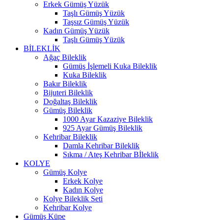
Erkek Gümüş Yüzük
Taşlı Gümüş Yüzük
Taşsız Gümüş Yüzük
Kadın Gümüş Yüzük
Taşlı Gümüş Yüzük
BİLEKLİK
Ağaç Bileklik
Gümüş İşlemeli Kuka Bileklik
Kuka Bileklik
Bakır Bileklik
Bijuteri Bileklik
Doğaltaş Bileklik
Gümüş Bileklik
1000 Ayar Kazaziye Bileklik
925 Ayar Gümüş Bileklik
Kehribar Bileklik
Damla Kehribar Bileklik
Sıkma / Ateş Kehribar Bİleklik
KOLYE
Gümüş Kolye
Erkek Kolye
Kadın Kolye
Kolye Bileklik Seti
Kehribar Kolye
Gümüş Küpe