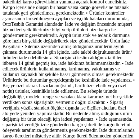
paketinizi kargo görevlisinin yanında açarak kontrol etmelisiniz.
Kargo içerisinde oluşan bir hasar varsa kargo görevlisine tutanak
tutularak geri gönderilmesi gerekmektedir. • Ürünler kontroller
aşamasında farkedilmeyen ayıpları ve işçilik hataları durumunda,
OttoTesbih Garantisi altındadır. İade ve değişim öncesinde müşteri
hizmetleri yetkililerimize bilgi verip ürünleri bize kargo ile
göndermeniz gerekmektedir. Ayıplı ürün stok ve tedarik durmuna
göre hızlı bir şekilde değiştirilerek size gönderilecektir. Ürün İade
Koşulları • Sitemiz üzerinden almış olduğunuz ürünlerin ayıplı
çıkması durumunda 14 gün içinde, iade talebi doğrultusunda ürün/
ürünleri iade edebilirsiniz. Siparişinizi teslim aldığınız tarihten
itibaren 14 günü geçmiş ise, iade hakkınız bulunmamaktadır. • İade
edilecek ürünlerin kullanılmamış, kırılmamış, yakılmamış ve
kullanıcı kaynaklı bir şekilde hasar görmemiş olması gerekmektedir.
Ürünlerde bu durumlar gerçekleşmiş ise kesinlikle iade yapılamaz. •
Kişiye özel olarak hazırlanan (isimli, harfli özel ebatlı veya özel
notlu) ürünler, kesinlikle iade edilemez. Bu sebeple üründe
değişikliğe, modele, renge ve yazılacaklara kararnızı net bir şekilde
verdikten sonra siparişinizi vermeniz doğru olacaktır. • Sipariş
veriğiniz yüzük standart ölçüler dışında ise ölçüler alıcılara özel
atölyede yeniden yapılmaktadır. Bu nedenle almış olduğunuz ürün
değişmiş bir ürün olacaği için iadesi yapılamaz. • İade aşamasında,
siparişinizi verdiğinizde gönderilen kargo şirketi ile kargo ücretini
ödeyerek tarafımıza göndermeniz gerekmektedir. İade durumlarında
kargo ücretleri müşteriye aittir. Kargo ücreti ödenmeden gönderilen