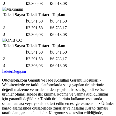
3
₺
2.306,03
₺
6.918,08
Taksit Sayısı
Taksit Tutarı
Toplam
1
₺
6.541,50
₺
6.541,50
2
₺
3.391,58
₺
6.783,17
3
₺
2.306,03
₺
6.918,08
Taksit Sayısı
Taksit Tutarı
Toplam
1
₺
6.541,50
₺
6.541,50
2
₺
3.391,58
₺
6.783,17
3
₺
2.306,03
₺
6.918,08
İade&Değişim
Ottotesbih.com Garanti ve İade Koşulları Garanti Koşulları •
Websitemizde ve farklı platformlarda satışı yapılan ürünlerimiz
değerli malzeme ve madenlerden yapılan, hassas işçilikli ve özel
ürünler olması sebebi ile; kırılma, kopma ve yanma gibi durumlar
için garantili değildir. • Tesbih ürünlerinin kullanım esnasında
sallanmaması veya yakılarak test edilmemesi gerekmetedir. • Ürünler
kargo aşamasında oluşabilecek zararlar ve hasarlar Kargo firması
tarafından garanti altındadır. Kargonuz size teslim edildiğinde,