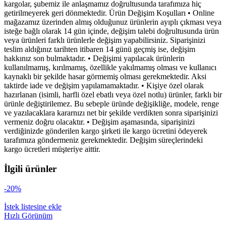
kargolar, şubemiz ile anlaşmamız doğrultusunda tarafımıza hiç
getirilmeyerek geri dönmektedir. Ürün Değişim Koşulları • Online
mağazamız üzerinden almış olduğunuz ürünlerin ayıplı çıkması veya
isteğe bağlı olarak 14 gün içinde, değişim talebi doğrultusunda ürün
veya ürünleri farklı ürünlerle değişim yapabilirsiniz. Siparişinizi
teslim aldığınız tarihten itibaren 14 günü geçmiş ise, değişim
hakkınız son bulmaktadır. • Değişimi yapılacak ürünlerin
kullanılmamış, kırılmamış, özellikle yakılmamış olması ve kullanıcı
kaynaklı bir şekilde hasar görmemiş olması gerekmektedir. Aksi
taktirde iade ve değişim yapılamamaktadır. • Kişiye özel olarak
hazırlanan (isimli, harfli özel ebatlı veya özel notlu) ürünler, farklı bir
ürünle değiştirilemez. Bu sebeple üründe değişikliğe, modele, renge
ve yazılacaklara kararnızı net bir şekilde verdikten sonra siparişinizi
vermeniz doğru olacaktır. • Değişim aşamasında, siparişinizi
verdiğinizde gönderilen kargo şirketi ile kargo ücretini ödeyerek
tarafımıza göndermeniz gerekmektedir. Değişim süreçlerindeki
kargo ücretleri müşteriye aittir.
İlgili ürünler
-20%
İstek listesine ekle
Hızlı Görünüm