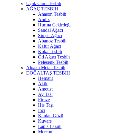
Uçak Camı Tesbih
AĞAÇ TESBİH
Anason Tesbih
Andız
Hurma Çekirdeği
Sandal Ağacı
Şimşir Ağacı
Abanoz Tesbih
Kafur Ağacı
Kuka Tesbih
Öd Ağacı Tesbih
Pelesenk Tesbih
Alpaka Metal Tesbih
DOĞALTAŞ TESBİH
Hematit
Akik
Ametist
Ay Taşı
Firuze
His Taşı
İnci
Kaplan Gözü
Kuvars
Lapis Lazuli
Mercan