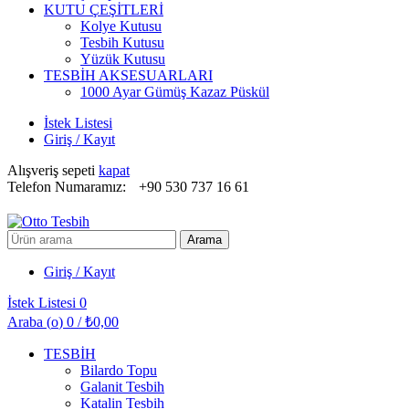
KUTU ÇEŞİTLERİ
Kolye Kutusu
Tesbih Kutusu
Yüzük Kutusu
TESBİH AKSESUARLARI
1000 Ayar Gümüş Kazaz Püskül
İstek Listesi
Giriş / Kayıt
Alışveriş sepeti
kapat
Telefon Numaramız:
+90 530 737 16 61
Arayın:
Arama
Giriş / Kayıt
İstek Listesi
0
Araba (
o
)
0
/
₺
0,00
TESBİH
Bilardo Topu
Galanit Tesbih
Katalin Tesbih