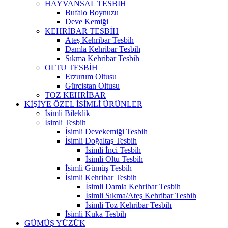
HAYVANSAL TESBİH
Bufalo Boynuzu
Deve Kemiği
KEHRİBAR TESBİH
Ateş Kehribar Tesbih
Damla Kehribar Tesbih
Sıkma Kehribar Tesbih
OLTU TESBİH
Erzurum Oltusu
Gürcistan Oltusu
TOZ KEHRİBAR
KİŞİYE ÖZEL İSİMLİ ÜRÜNLER
İsimli Bileklik
İsimli Tesbih
İsimli Devekemiği Tesbih
İsimli Doğaltaş Tesbih
İsimli İnci Tesbih
İsimli Oltu Tesbih
İsimli Gümüş Tesbih
İsimli Kehribar Tesbih
İsimli Damla Kehribar Tesbih
İsimli Sıkma/Ateş Kehribar Tesbih
İsimli Toz Kehribar Tesbih
İsimli Kuka Tesbih
GÜMÜŞ YÜZÜK