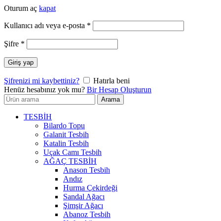
Oturum aç
kapat
Gerekli
Kullanıcı adı veya e-posta
*
Gerekli
Şifre
*
Giriş yap
Şifrenizi mi kaybettiniz?
Hatırla beni
Henüz hesabınız yok mu?
Bir Hesap Oluşturun
Arayın:
Arama
TESBİH
Bilardo Topu
Galanit Tesbih
Katalin Tesbih
Uçak Camı Tesbih
AĞAÇ TESBİH
Anason Tesbih
Andız
Hurma Çekirdeği
Sandal Ağacı
Şimşir Ağacı
Abanoz Tesbih