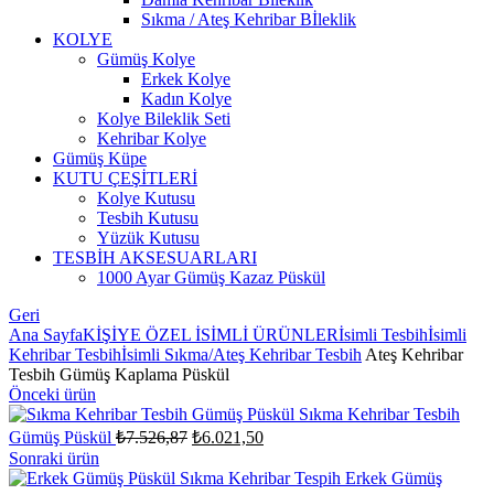
Sıkma / Ateş Kehribar Bİleklik
KOLYE
Gümüş Kolye
Erkek Kolye
Kadın Kolye
Kolye Bileklik Seti
Kehribar Kolye
Gümüş Küpe
KUTU ÇEŞİTLERİ
Kolye Kutusu
Tesbih Kutusu
Yüzük Kutusu
TESBİH AKSESUARLARI
1000 Ayar Gümüş Kazaz Püskül
Geri
Ana Sayfa
KİŞİYE ÖZEL İSİMLİ ÜRÜNLER
İsimli Tesbih
İsimli
Kehribar Tesbih
İsimli Sıkma/Ateş Kehribar Tesbih
Ateş Kehribar
Tesbih Gümüş Kaplama Püskül
Önceki ürün
Sıkma Kehribar Tesbih
Orijinal
Şu
Gümüş Püskül
₺
7.526,87
₺
6.021,50
fiyat:
andaki
Sonraki ürün
fiyat:
₺7.526,87.
Erkek Gümüş