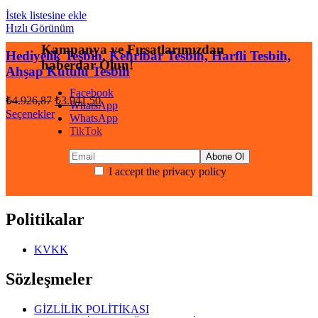
İstek listesine ekle
Hızlı Görünüm
Kampanya ve Fırsatlarımızdan
Hediyelik Tesbih, Kehribar Tesbih, Harfli Tesbih,
haberdar Olun!
Ahşap Kutulu Tesbih
Facebook
Orijinal
Şu
₺
4.926,87
₺
3.941,50
WhatsApp
fiyat:
andaki
Seçenekler
WhatsApp
fiyat:
₺4.926,87.
TikTok
₺3.941,50.
I accept the privacy policy
Politikalar
KVKK
Sözleşmeler
GİZLİLİK POLİTİKASI