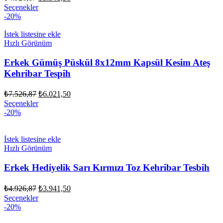
fiyat:
andaki
Seçenekler
fiyat:
₺4.926,87.
-20%
₺3.941,50.
İstek listesine ekle
Hızlı Görünüm
Erkek Gümüş Püskül 8x12mm Kapsül Kesim Ateş
Kehribar Tespih
Orijinal
Şu
₺
7.526,87
₺
6.021,50
fiyat:
andaki
Seçenekler
fiyat:
₺7.526,87.
-20%
₺6.021,50.
İstek listesine ekle
Hızlı Görünüm
Erkek Hediyelik Sarı Kırmızı Toz Kehribar Tesbih
Orijinal
Şu
₺
4.926,87
₺
3.941,50
fiyat:
andaki
Seçenekler
fiyat:
₺4.926,87.
-20%
₺3.941,50.