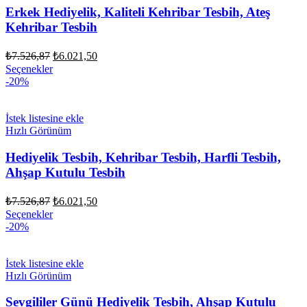
Erkek Hediyelik, Kaliteli Kehribar Tesbih, Ateş
Kehribar Tesbih
Orijinal
Şu
₺
7.526,87
₺
6.021,50
fiyat:
andaki
Seçenekler
fiyat:
₺7.526,87.
-20%
₺6.021,50.
İstek listesine ekle
Hızlı Görünüm
Hediyelik Tesbih, Kehribar Tesbih, Harfli Tesbih,
Ahşap Kutulu Tesbih
Orijinal
Şu
₺
7.526,87
₺
6.021,50
fiyat:
andaki
Seçenekler
fiyat:
₺7.526,87.
-20%
₺6.021,50.
İstek listesine ekle
Hızlı Görünüm
Sevgililer Günü Hediyelik Tesbih, Ahşap Kutulu