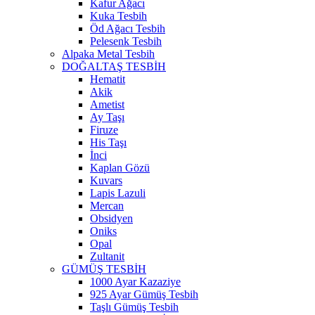
Kafur Ağacı
Kuka Tesbih
Öd Ağacı Tesbih
Pelesenk Tesbih
Alpaka Metal Tesbih
DOĞALTAŞ TESBİH
Hematit
Akik
Ametist
Ay Taşı
Firuze
His Taşı
İnci
Kaplan Gözü
Kuvars
Lapis Lazuli
Mercan
Obsidyen
Oniks
Opal
Zultanit
GÜMÜŞ TESBİH
1000 Ayar Kazaziye
925 Ayar Gümüş Tesbih
Taşlı Gümüş Tesbih