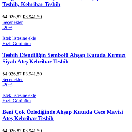
Tesbih, Kehribar Tesbih
Orijinal
Şu
₺
4.926,87
₺
3.941,50
fiyat:
andaki
Seçenekler
fiyat:
₺4.926,87.
-20%
₺3.941,50.
İstek listesine ekle
Hızlı Görünüm
Tesbih Efendiliğin Sembolü Ahşap Kutuda Kırmızı
Siyah Ateş Kehribar Tesbih
Orijinal
Şu
₺
4.926,87
₺
3.941,50
fiyat:
andaki
Seçenekler
fiyat:
₺4.926,87.
-20%
₺3.941,50.
İstek listesine ekle
Hızlı Görünüm
Beni Çok Özlediğinde Ahşap Kutuda Gece Mavisi
Ateş Kehribar Tesbih
Orijinal
Şu
₺
4.926,87
₺
3.941,50