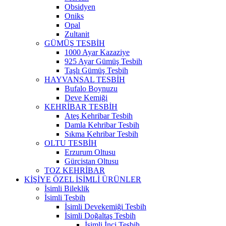
Obsidyen
Oniks
Opal
Zultanit
GÜMÜŞ TESBİH
1000 Ayar Kazaziye
925 Ayar Gümüş Tesbih
Taşlı Gümüş Tesbih
HAYVANSAL TESBİH
Bufalo Boynuzu
Deve Kemiği
KEHRİBAR TESBİH
Ateş Kehribar Tesbih
Damla Kehribar Tesbih
Sıkma Kehribar Tesbih
OLTU TESBİH
Erzurum Oltusu
Gürcistan Oltusu
TOZ KEHRİBAR
KİŞİYE ÖZEL İSİMLİ ÜRÜNLER
İsimli Bileklik
İsimli Tesbih
İsimli Devekemiği Tesbih
İsimli Doğaltaş Tesbih
İsimli İnci Tesbih