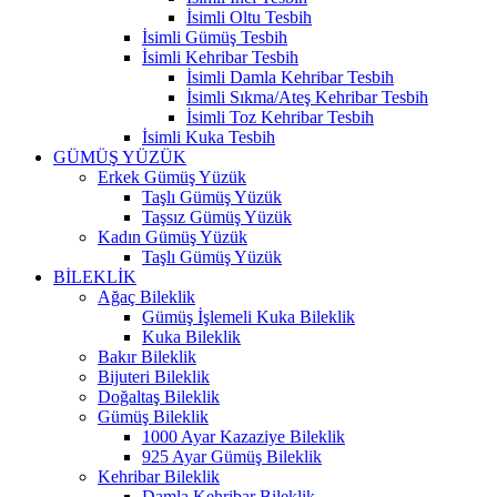
İsimli Oltu Tesbih
İsimli Gümüş Tesbih
İsimli Kehribar Tesbih
İsimli Damla Kehribar Tesbih
İsimli Sıkma/Ateş Kehribar Tesbih
İsimli Toz Kehribar Tesbih
İsimli Kuka Tesbih
GÜMÜŞ YÜZÜK
Erkek Gümüş Yüzük
Taşlı Gümüş Yüzük
Taşsız Gümüş Yüzük
Kadın Gümüş Yüzük
Taşlı Gümüş Yüzük
BİLEKLİK
Ağaç Bileklik
Gümüş İşlemeli Kuka Bileklik
Kuka Bileklik
Bakır Bileklik
Bijuteri Bileklik
Doğaltaş Bileklik
Gümüş Bileklik
1000 Ayar Kazaziye Bileklik
925 Ayar Gümüş Bileklik
Kehribar Bileklik
Damla Kehribar Bileklik