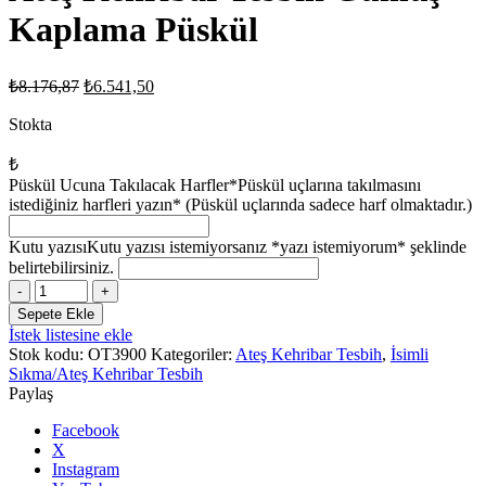
Kaplama Püskül
Orijinal
Şu
₺
8.176,87
₺
6.541,50
fiyat:
andaki
fiyat:
Stokta
₺8.176,87.
₺6.541,50.
₺
Püskül Ucuna Takılacak Harfler
*Püskül uçlarına takılmasını
istediğiniz harfleri yazın* (Püskül uçlarında sadece harf olmaktadır.)
Kutu yazısı
Kutu yazısı istemiyorsanız *yazı istemiyorum* şeklinde
belirtebilirsiniz.
Ateş
Kehribar
Sepete Ekle
Tesbih
İstek listesine ekle
Gümüş
Stok kodu:
OT3900
Kategoriler:
Ateş Kehribar Tesbih
,
İsimli
Kaplama
Sıkma/Ateş Kehribar Tesbih
Püskül
Paylaş
adet
Facebook
X
Instagram