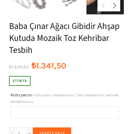
Baba Çınar Ağacı Gibidir Ahşap
Kutuda Mozaik Toz Kehribar
Tesbih
Orijinal
Şu
₺
1.341,50
₺
1.676,87
fiyat:
andaki
STOKTA
₺1.676,87.
fiyat:
Kutu yazısı
Kutu yazısı istemiyorsanız *yazı istemiyorum* şeklinde
belirtebilirsiniz.
₺1.341,50.
Baba Çınar Ağacı Gibidir Ahşap Kutuda Mozaik Toz Kehriba
SEPETE EKLE