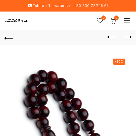
Telefon Numaramız:
+90 530 737 16 61
0
0
-20%