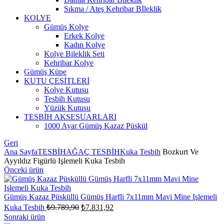
Sıkma / Ateş Kehribar Bİleklik
KOLYE
Gümüş Kolye
Erkek Kolye
Kadın Kolye
Kolye Bileklik Seti
Kehribar Kolye
Gümüş Küpe
KUTU ÇEŞİTLERİ
Kolye Kutusu
Tesbih Kutusu
Yüzük Kutusu
TESBİH AKSESUARLARI
1000 Ayar Gümüş Kazaz Püskül
Geri
Ana Sayfa
TESBİH
AĞAÇ TESBİH
Kuka Tesbih
Bozkurt Ve
Ayyıldız Figürlü Işlemeli Kuka Tesbih
Önceki ürün
Gümüş Kazaz Püsküllü Gümüş Harfli 7x11mm Mavi Mine Işlemeli
Orijinal
Şu
Kuka Tesbih
₺
9.789,90
₺
7.831,92
fiyat:
andaki
Sonraki ürün
fiyat: