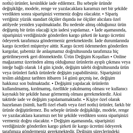
notlu) ürünler, kesinlikle iade edilemez. Bu sebeple üründe
değişikliğe, modele, renge ve yazılacaklara kararnızı net bir şekilde
verdikten sonra siparişinizi vermeniz doğru olacaktır. • Sipariş
veriğiniz yüzük standart ölçüler dışında ise ölçüler alıcılara özel
atölyede yeniden yapılmaktadır. Bu nedenle almış olduğunuz ürün
değişmiş bir ürün olacaği için iadesi yapılamaz. • İade aşamasında,
siparişinizi verdiğinizde gönderilen kargo şirketi ile kargo ücretini
ödeyerek tarafımıza göndermeniz gerekmektedir. İade durumlarında
kargo ücretleri müşteriye aittir. Kargo ücreti ödenmeden gönderilen
kargolar, şubemiz ile anlaşmamız doğrultusunda tarafımıza hiç
getirilmeyerek geri dönmektedir. Ürün Değişim Koşulları • Online
mağazamız üzerinden almış olduğunuz ürünlerin ayıplı çıkması veya
isteğe bağlı olarak 14 gün içinde, değişim talebi doğrultusunda ürün
veya ürünleri farklı ürünlerle değişim yapabilirsiniz. Siparişinizi
teslim aldığınız tarihten itibaren 14 günü geçmiş ise, değişim
hakkınız son bulmaktadır. • Değişimi yapılacak ürünlerin
kullanılmamış, kırılmamış, özellikle yakılmamış olması ve kullanıcı
kaynaklı bir şekilde hasar görmemiş olması gerekmektedir. Aksi
taktirde iade ve değişim yapılamamaktadır. • Kişiye özel olarak
hazırlanan (isimli, harfli özel ebatlı veya özel notlu) ürünler, farklı bir
ürünle değiştirilemez. Bu sebeple üründe değişikliğe, modele, renge
ve yazılacaklara kararnızı net bir şekilde verdikten sonra siparişinizi
vermeniz doğru olacaktır. • Değişim aşamasında, siparişinizi
verdiğinizde gönderilen kargo şirketi ile kargo ücretini ödeyerek
tarafımıza göndermeniz gerekmektedir. Değişim süreçlerindeki