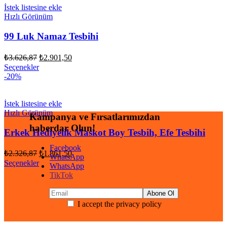
İstek listesine ekle
Hızlı Görünüm
99 Luk Namaz Tesbihi
Orijinal
Şu
₺
3.626,87
₺
2.901,50
fiyat:
andaki
Seçenekler
fiyat:
₺3.626,87.
-20%
₺2.901,50.
İstek listesine ekle
Hızlı Görünüm
Kampanya ve Fırsatlarımızdan
haberdar Olun!
Erkek Hediyelik Maskot Boy Tesbih, Efe Tesbihi
Facebook
Orijinal
Şu
₺
2.326,87
₺
1.861,50
WhatsApp
fiyat:
andaki
Seçenekler
WhatsApp
fiyat:
₺2.326,87.
TikTok
₺1.861,50.
I accept the privacy policy