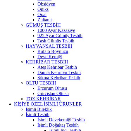
Obsidyen
Oniks
Opal
Zultanit
GÜMÜŞ TESBİH
1000 Ayar Kazaziye
925 Ayar Gümüş Tesbih
Taşlı Gümüş Tesbih
HAYVANSAL TESBİH
Bufalo Boynuzu
Deve Kemiği
KEHRİBAR TESBİH
Ateş Kehribar Tesbih
Damla Kehribar Tesbih
Sıkma Kehribar Tesbih
OLTU TESBİH
Erzurum Oltusu
Gürcistan Oltusu
TOZ KEHRİBAR
KİŞİYE ÖZEL İSİMLİ ÜRÜNLER
İsimli Bileklik
İsimli Tesbih
İsimli Devekemiği Tesbih
İsimli Doğaltaş Tesbih
İsimli İnci Tesbih