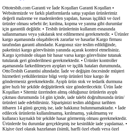
Ottotesbih.com Garanti ve İade Koşulları Garanti Koşulları •
Websitemizde ve farklı platformlarda satışı yapılan ürünlerimiz
değerli malzeme ve madenlerden yapılan, hassas işçilikli ve özel
ürünler olması sebebi ile; kırılma, kopma ve yanma gibi durumlar
için garantili değildir. • Tesbih ürünlerinin kullanım esnasında
sallanmaması veya yakılarak test edilmemesi gerekmetedir. • Ürünler
kargo aşamasında oluşabilecek zararlar ve hasarlar Kargo firması
tarafından garanti altındadır. Kargonuz size teslim edildiğinde,
paketinizi kargo görevlisinin yanında açarak kontrol etmelisiniz.
Kargo içerisinde oluşan bir hasar varsa kargo görevlisine tutanak
tutularak geri gönderilmesi gerekmektedir. • Ürünler kontroller
aşamasında farkedilmeyen ayıpları ve işçilik hataları durumunda,
OttoTesbih Garantisi altındadır. İade ve değişim öncesinde müşteri
hizmetleri yetkililerimize bilgi verip ürünleri bize kargo ile
göndermeniz gerekmektedir. Ayıplı ürün stok ve tedarik durmuna
göre hızlı bir şekilde değiştirilerek size gönderilecektir. Ürün İade
Koşulları • Sitemiz üzerinden almış olduğunuz ürünlerin ayıplı
çıkması durumunda 14 gün içinde, iade talebi doğrultusunda ürün/
ürünleri iade edebilirsiniz. Siparişinizi teslim aldığınız tarihten
itibaren 14 günü geçmiş ise, iade hakkınız bulunmamaktadır. • İade
edilecek ürünlerin kullanılmamış, kırılmamış, yakılmamış ve
kullanıcı kaynaklı bir şekilde hasar görmemiş olması gerekmektedir.
Ürünlerde bu durumlar gerçekleşmiş ise kesinlikle iade yapılamaz. •
Kişiye özel olarak hazırlanan (isimli, harfli özel ebatlı veya özel