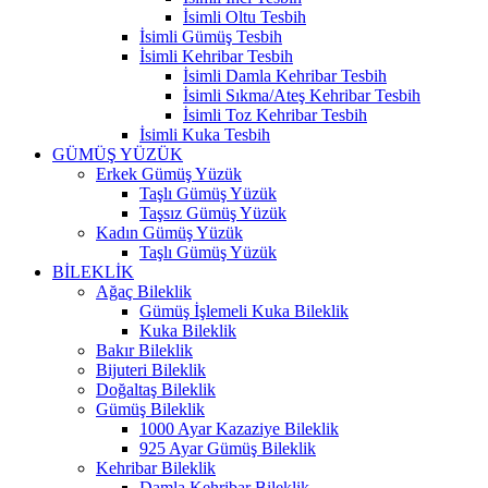
İsimli Oltu Tesbih
İsimli Gümüş Tesbih
İsimli Kehribar Tesbih
İsimli Damla Kehribar Tesbih
İsimli Sıkma/Ateş Kehribar Tesbih
İsimli Toz Kehribar Tesbih
İsimli Kuka Tesbih
GÜMÜŞ YÜZÜK
Erkek Gümüş Yüzük
Taşlı Gümüş Yüzük
Taşsız Gümüş Yüzük
Kadın Gümüş Yüzük
Taşlı Gümüş Yüzük
BİLEKLİK
Ağaç Bileklik
Gümüş İşlemeli Kuka Bileklik
Kuka Bileklik
Bakır Bileklik
Bijuteri Bileklik
Doğaltaş Bileklik
Gümüş Bileklik
1000 Ayar Kazaziye Bileklik
925 Ayar Gümüş Bileklik
Kehribar Bileklik
Damla Kehribar Bileklik