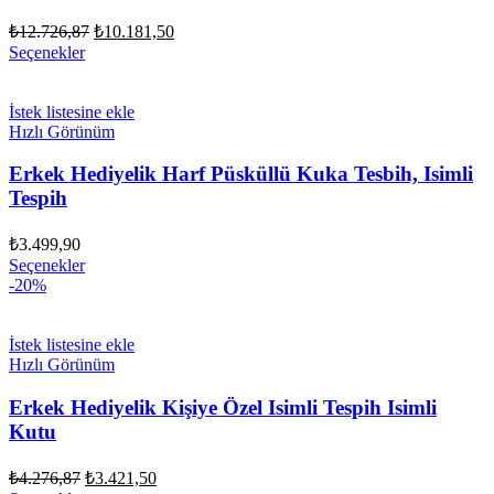
Orijinal
Şu
₺
12.726,87
₺
10.181,50
fiyat:
andaki
Seçenekler
fiyat:
₺12.726,87.
₺10.181,50.
İstek listesine ekle
Hızlı Görünüm
Erkek Hediyelik Harf Püsküllü Kuka Tesbih, Isimli
Tespih
₺
3.499,90
Seçenekler
-20%
İstek listesine ekle
Hızlı Görünüm
Erkek Hediyelik Kişiye Özel Isimli Tespih Isimli
Kutu
Orijinal
Şu
₺
4.276,87
₺
3.421,50
fiyat:
andaki