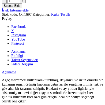
Bozkurt
Ve
Sepete Ekle
Ayyıldız
İstek listesine ekle
Figürlü
Stok kodu:
OT1697
Kategoriler:
Kuka Tesbih
Işlemeli
Paylaş
Kuka
Tesbih
Facebook
adet
X
Instagram
YouTube
Pinterest
Açıklama
Ek bilgi
Taksit Seçenekleri
İade&Değişim
Açıklama
Ağaç malzemesi kullanılarak üretilmiş, dayanıklı ve uzun ömürlü bir
kullanım sunar; Gümüş kaplama detayları ile zenginleştirilmiş, şık ve
göz alıcı bir tasarıma sahiptir; Bozkurt ve ay yıldızı figürleriyle
süslenmiş, manevi değer taşıyan sembollerle bezenmiştir; İster
günlük kullanım ister özel günler için ideal bir hediye seçeneği
olarak öne çıkar;