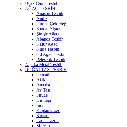
Uçak Camı Tesbih
AĞAÇ TESBİH
Anason Tesbih
Andız
Hurma Çekirdeği
Sandal Ağacı
Şimşir Ağacı
Abanoz Tesbih
Kafur Ağacı
Kuka Tesbih
Öd Ağacı Tesbih
Pelesenk Tesbih
Alpaka Metal Tesbih
DOĞALTAŞ TESBİH
Hematit
Akik
Ametist
Ay Taşı
Firuze
His Taşı
İnci
Kaplan Gözü
Kuvars
Lapis Lazuli
Mercan