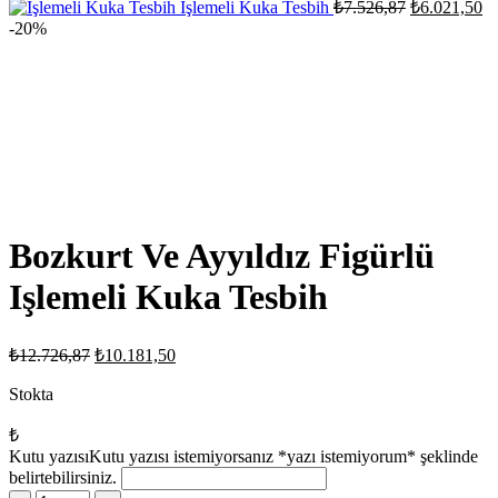
₺9.789,90.
Orijinal
Ş
Işlemeli Kuka Tesbih
₺
7.526,87
₺
6.021,50
₺7.831,92.
fiyat:
an
-20%
fi
₺7.526,87.
₺6
Bozkurt Ve Ayyıldız Figürlü
Işlemeli Kuka Tesbih
Orijinal
Şu
₺
12.726,87
₺
10.181,50
fiyat:
andaki
fiyat:
Stokta
₺12.726,87.
₺10.181,50.
₺
Kutu yazısı
Kutu yazısı istemiyorsanız *yazı istemiyorum* şeklinde
belirtebilirsiniz.