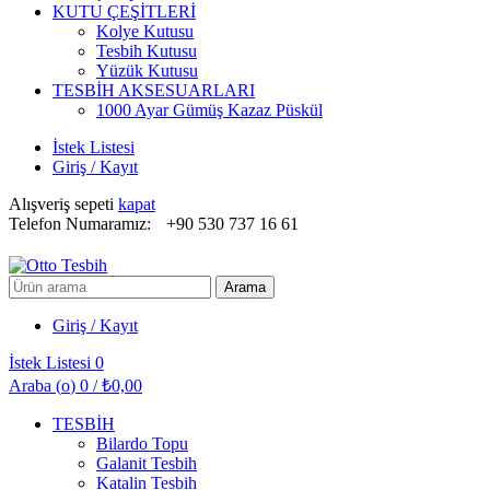
KUTU ÇEŞİTLERİ
Kolye Kutusu
Tesbih Kutusu
Yüzük Kutusu
TESBİH AKSESUARLARI
1000 Ayar Gümüş Kazaz Püskül
İstek Listesi
Giriş / Kayıt
Alışveriş sepeti
kapat
Telefon Numaramız:
+90 530 737 16 61
Arayın:
Arama
Giriş / Kayıt
İstek Listesi
0
Araba (
o
)
0
/
₺
0,00
TESBİH
Bilardo Topu
Galanit Tesbih
Katalin Tesbih