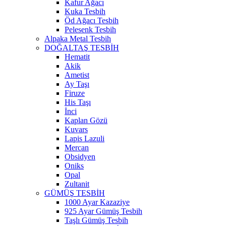
Kafur Ağacı
Kuka Tesbih
Öd Ağacı Tesbih
Pelesenk Tesbih
Alpaka Metal Tesbih
DOĞALTAŞ TESBİH
Hematit
Akik
Ametist
Ay Taşı
Firuze
His Taşı
İnci
Kaplan Gözü
Kuvars
Lapis Lazuli
Mercan
Obsidyen
Oniks
Opal
Zultanit
GÜMÜŞ TESBİH
1000 Ayar Kazaziye
925 Ayar Gümüş Tesbih
Taşlı Gümüş Tesbih