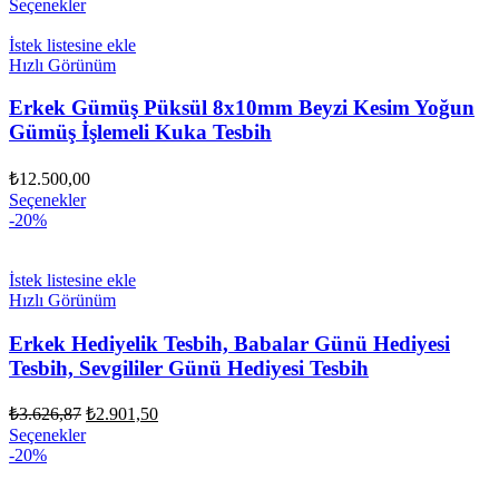
Seçenekler
fiyat:
₺4.276,87.
₺3.421,50.
İstek listesine ekle
Hızlı Görünüm
Erkek Gümüş Püksül 8x10mm Beyzi Kesim Yoğun
Gümüş İşlemeli Kuka Tesbih
₺
12.500,00
Seçenekler
-20%
İstek listesine ekle
Hızlı Görünüm
Erkek Hediyelik Tesbih, Babalar Günü Hediyesi
Tesbih, Sevgililer Günü Hediyesi Tesbih
Orijinal
Şu
₺
3.626,87
₺
2.901,50
fiyat:
andaki
Seçenekler
fiyat:
₺3.626,87.
-20%
₺2.901,50.