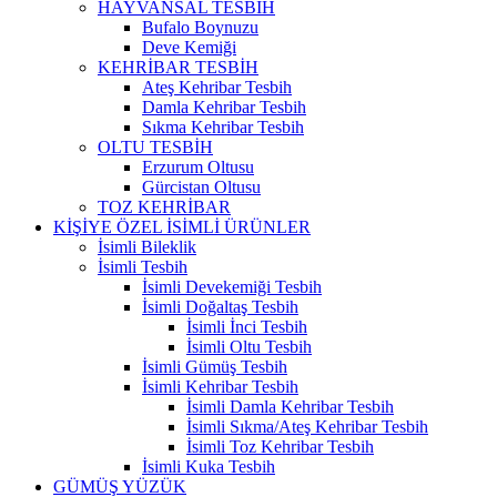
HAYVANSAL TESBİH
Bufalo Boynuzu
Deve Kemiği
KEHRİBAR TESBİH
Ateş Kehribar Tesbih
Damla Kehribar Tesbih
Sıkma Kehribar Tesbih
OLTU TESBİH
Erzurum Oltusu
Gürcistan Oltusu
TOZ KEHRİBAR
KİŞİYE ÖZEL İSİMLİ ÜRÜNLER
İsimli Bileklik
İsimli Tesbih
İsimli Devekemiği Tesbih
İsimli Doğaltaş Tesbih
İsimli İnci Tesbih
İsimli Oltu Tesbih
İsimli Gümüş Tesbih
İsimli Kehribar Tesbih
İsimli Damla Kehribar Tesbih
İsimli Sıkma/Ateş Kehribar Tesbih
İsimli Toz Kehribar Tesbih
İsimli Kuka Tesbih
GÜMÜŞ YÜZÜK