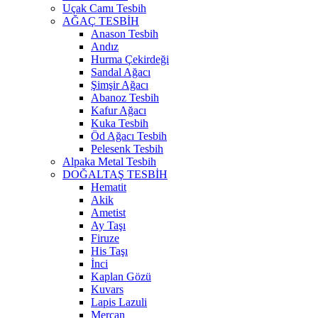
Uçak Camı Tesbih
AĞAÇ TESBİH
Anason Tesbih
Andız
Hurma Çekirdeği
Sandal Ağacı
Şimşir Ağacı
Abanoz Tesbih
Kafur Ağacı
Kuka Tesbih
Öd Ağacı Tesbih
Pelesenk Tesbih
Alpaka Metal Tesbih
DOĞALTAŞ TESBİH
Hematit
Akik
Ametist
Ay Taşı
Firuze
His Taşı
İnci
Kaplan Gözü
Kuvars
Lapis Lazuli
Mercan