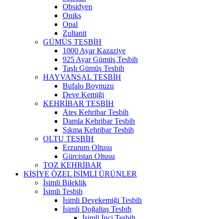
Obsidyen
Oniks
Opal
Zultanit
GÜMÜŞ TESBİH
1000 Ayar Kazaziye
925 Ayar Gümüş Tesbih
Taşlı Gümüş Tesbih
HAYVANSAL TESBİH
Bufalo Boynuzu
Deve Kemiği
KEHRİBAR TESBİH
Ateş Kehribar Tesbih
Damla Kehribar Tesbih
Sıkma Kehribar Tesbih
OLTU TESBİH
Erzurum Oltusu
Gürcistan Oltusu
TOZ KEHRİBAR
KİŞİYE ÖZEL İSİMLİ ÜRÜNLER
İsimli Bileklik
İsimli Tesbih
İsimli Devekemiği Tesbih
İsimli Doğaltaş Tesbih
İsimli İnci Tesbih