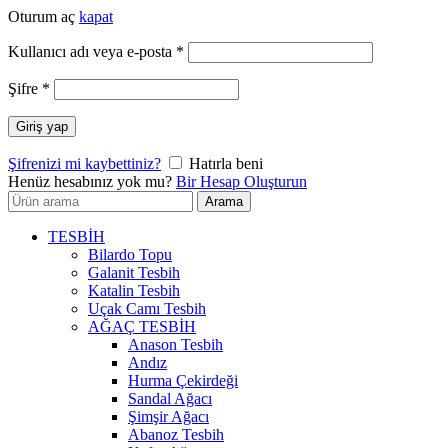
Oturum aç
kapat
Gerekli
Kullanıcı adı veya e-posta
*
Gerekli
Şifre
*
Giriş yap
Şifrenizi mi kaybettiniz?
Hatırla beni
Henüz hesabınız yok mu?
Bir Hesap Oluşturun
Arayın:
Arama
TESBİH
Bilardo Topu
Galanit Tesbih
Katalin Tesbih
Uçak Camı Tesbih
AĞAÇ TESBİH
Anason Tesbih
Andız
Hurma Çekirdeği
Sandal Ağacı
Şimşir Ağacı
Abanoz Tesbih