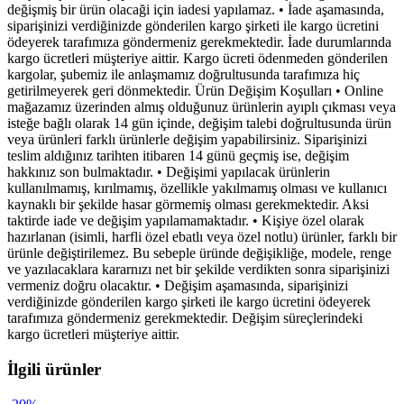
değişmiş bir ürün olacaği için iadesi yapılamaz. • İade aşamasında,
siparişinizi verdiğinizde gönderilen kargo şirketi ile kargo ücretini
ödeyerek tarafımıza göndermeniz gerekmektedir. İade durumlarında
kargo ücretleri müşteriye aittir. Kargo ücreti ödenmeden gönderilen
kargolar, şubemiz ile anlaşmamız doğrultusunda tarafımıza hiç
getirilmeyerek geri dönmektedir. Ürün Değişim Koşulları • Online
mağazamız üzerinden almış olduğunuz ürünlerin ayıplı çıkması veya
isteğe bağlı olarak 14 gün içinde, değişim talebi doğrultusunda ürün
veya ürünleri farklı ürünlerle değişim yapabilirsiniz. Siparişinizi
teslim aldığınız tarihten itibaren 14 günü geçmiş ise, değişim
hakkınız son bulmaktadır. • Değişimi yapılacak ürünlerin
kullanılmamış, kırılmamış, özellikle yakılmamış olması ve kullanıcı
kaynaklı bir şekilde hasar görmemiş olması gerekmektedir. Aksi
taktirde iade ve değişim yapılamamaktadır. • Kişiye özel olarak
hazırlanan (isimli, harfli özel ebatlı veya özel notlu) ürünler, farklı bir
ürünle değiştirilemez. Bu sebeple üründe değişikliğe, modele, renge
ve yazılacaklara kararnızı net bir şekilde verdikten sonra siparişinizi
vermeniz doğru olacaktır. • Değişim aşamasında, siparişinizi
verdiğinizde gönderilen kargo şirketi ile kargo ücretini ödeyerek
tarafımıza göndermeniz gerekmektedir. Değişim süreçlerindeki
kargo ücretleri müşteriye aittir.
İlgili ürünler