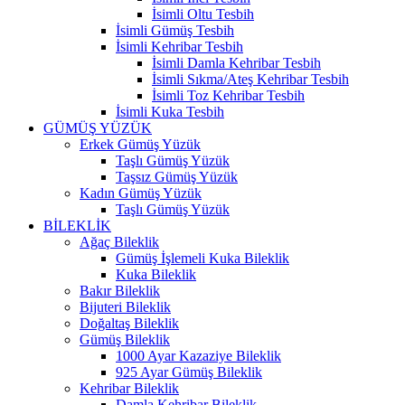
İsimli Oltu Tesbih
İsimli Gümüş Tesbih
İsimli Kehribar Tesbih
İsimli Damla Kehribar Tesbih
İsimli Sıkma/Ateş Kehribar Tesbih
İsimli Toz Kehribar Tesbih
İsimli Kuka Tesbih
GÜMÜŞ YÜZÜK
Erkek Gümüş Yüzük
Taşlı Gümüş Yüzük
Taşsız Gümüş Yüzük
Kadın Gümüş Yüzük
Taşlı Gümüş Yüzük
BİLEKLİK
Ağaç Bileklik
Gümüş İşlemeli Kuka Bileklik
Kuka Bileklik
Bakır Bileklik
Bijuteri Bileklik
Doğaltaş Bileklik
Gümüş Bileklik
1000 Ayar Kazaziye Bileklik
925 Ayar Gümüş Bileklik
Kehribar Bileklik
Damla Kehribar Bileklik