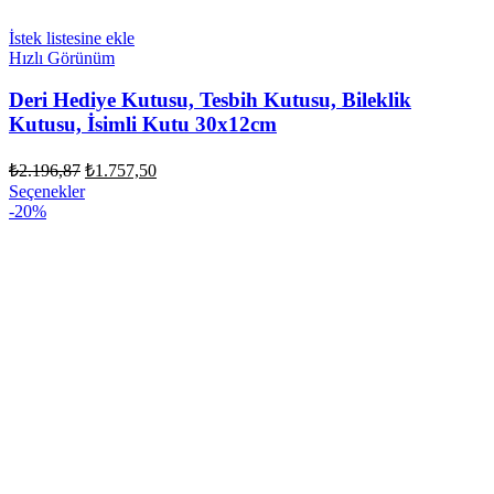
İstek listesine ekle
Hızlı Görünüm
Deri Hediye Kutusu, Tesbih Kutusu, Bileklik
Kutusu, İsimli Kutu 30x12cm
Orijinal
Şu
₺
2.196,87
₺
1.757,50
fiyat:
andaki
Seçenekler
fiyat:
₺2.196,87.
-20%
₺1.757,50.