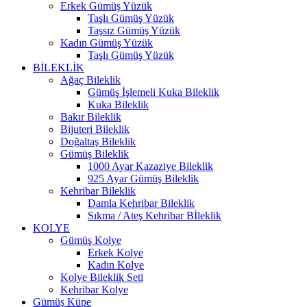
Erkek Gümüş Yüzük
Taşlı Gümüş Yüzük
Taşsız Gümüş Yüzük
Kadın Gümüş Yüzük
Taşlı Gümüş Yüzük
BİLEKLİK
Ağaç Bileklik
Gümüş İşlemeli Kuka Bileklik
Kuka Bileklik
Bakır Bileklik
Bijuteri Bileklik
Doğaltaş Bileklik
Gümüş Bileklik
1000 Ayar Kazaziye Bileklik
925 Ayar Gümüş Bileklik
Kehribar Bileklik
Damla Kehribar Bileklik
Sıkma / Ateş Kehribar Bİleklik
KOLYE
Gümüş Kolye
Erkek Kolye
Kadın Kolye
Kolye Bileklik Seti
Kehribar Kolye
Gümüş Küpe