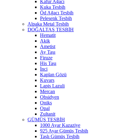
Kafur Ağacı
Kuka Tesbih
Öd Ağacı Tesbih
Pelesenk Tesbih
Alpaka Metal Tesbih
DOĞALTAŞ TESBİH
Hematit
Akik
Ametist
Ay Taşı
Firuze
His Taşı
İnci
Kaplan Gözü
Kuvars
Lapis Lazuli
Mercan
Obsidyen
Oniks
Opal
Zultanit
GÜMÜŞ TESBİH
1000 Ayar Kazaziye
925 Ayar Gümüş Tesbih
Taşlı Gümüş Tesbih