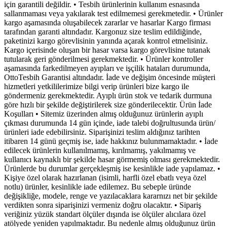
için garantili değildir. • Tesbih ürünlerinin kullanım esnasında
sallanmaması veya yakılarak test edilmemesi gerekmetedir. • Ürünler
kargo aşamasında oluşabilecek zararlar ve hasarlar Kargo firması
tarafından garanti altındadır. Kargonuz size teslim edildiğinde,
paketinizi kargo görevlisinin yanında açarak kontrol etmelisiniz.
Kargo içerisinde oluşan bir hasar varsa kargo görevlisine tutanak
tutularak geri gönderilmesi gerekmektedir. • Ürünler kontroller
aşamasında farkedilmeyen ayıpları ve işçilik hataları durumunda,
OttoTesbih Garantisi altındadır. İade ve değişim öncesinde müşteri
hizmetleri yetkililerimize bilgi verip ürünleri bize kargo ile
göndermeniz gerekmektedir. Ayıplı ürün stok ve tedarik durmuna
göre hızlı bir şekilde değiştirilerek size gönderilecektir. Ürün İade
Koşulları • Sitemiz üzerinden almış olduğunuz ürünlerin ayıplı
çıkması durumunda 14 gün içinde, iade talebi doğrultusunda ürün/
ürünleri iade edebilirsiniz. Siparişinizi teslim aldığınız tarihten
itibaren 14 günü geçmiş ise, iade hakkınız bulunmamaktadır. • İade
edilecek ürünlerin kullanılmamış, kırılmamış, yakılmamış ve
kullanıcı kaynaklı bir şekilde hasar görmemiş olması gerekmektedir.
Ürünlerde bu durumlar gerçekleşmiş ise kesinlikle iade yapılamaz. •
Kişiye özel olarak hazırlanan (isimli, harfli özel ebatlı veya özel
notlu) ürünler, kesinlikle iade edilemez. Bu sebeple üründe
değişikliğe, modele, renge ve yazılacaklara kararnızı net bir şekilde
verdikten sonra siparişinizi vermeniz doğru olacaktır. • Sipariş
veriğiniz yüzük standart ölçüler dışında ise ölçüler alıcılara özel
atölyede yeniden yapılmaktadır. Bu nedenle almış olduğunuz ürün