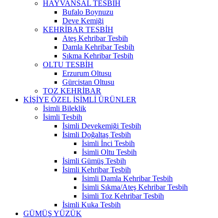
HAYVANSAL TESBİH
Bufalo Boynuzu
Deve Kemiği
KEHRİBAR TESBİH
Ateş Kehribar Tesbih
Damla Kehribar Tesbih
Sıkma Kehribar Tesbih
OLTU TESBİH
Erzurum Oltusu
Gürcistan Oltusu
TOZ KEHRİBAR
KİŞİYE ÖZEL İSİMLİ ÜRÜNLER
İsimli Bileklik
İsimli Tesbih
İsimli Devekemiği Tesbih
İsimli Doğaltaş Tesbih
İsimli İnci Tesbih
İsimli Oltu Tesbih
İsimli Gümüş Tesbih
İsimli Kehribar Tesbih
İsimli Damla Kehribar Tesbih
İsimli Sıkma/Ateş Kehribar Tesbih
İsimli Toz Kehribar Tesbih
İsimli Kuka Tesbih
GÜMÜŞ YÜZÜK