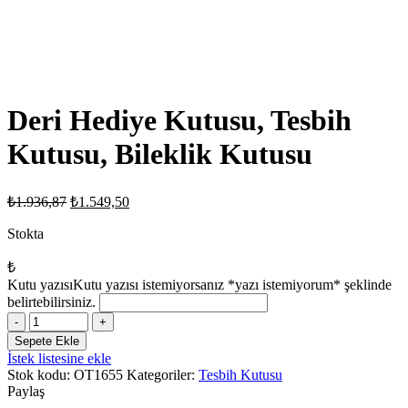
Deri Hediye Kutusu, Tesbih
Kutusu, Bileklik Kutusu
Orijinal
Şu
₺
1.936,87
₺
1.549,50
fiyat:
andaki
fiyat:
Stokta
₺1.936,87.
₺1.549,50.
₺
Kutu yazısı
Kutu yazısı istemiyorsanız *yazı istemiyorum* şeklinde
belirtebilirsiniz.
Deri
Hediye
Sepete Ekle
Kutusu,
İstek listesine ekle
Tesbih
Stok kodu:
OT1655
Kategoriler:
Tesbih Kutusu
Kutusu,
Paylaş
Bileklik