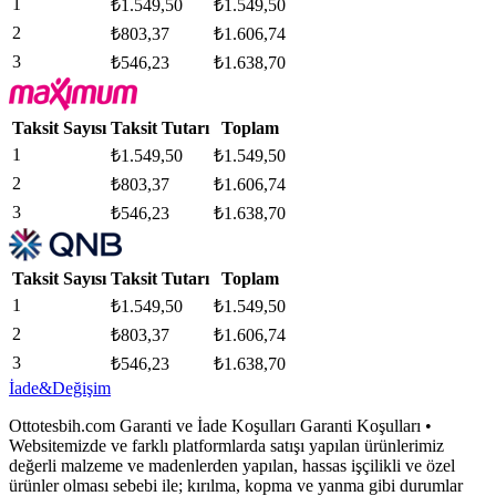
1
₺
1.549,50
₺
1.549,50
2
₺
803,37
₺
1.606,74
3
₺
546,23
₺
1.638,70
Taksit Sayısı
Taksit Tutarı
Toplam
1
₺
1.549,50
₺
1.549,50
2
₺
803,37
₺
1.606,74
3
₺
546,23
₺
1.638,70
Taksit Sayısı
Taksit Tutarı
Toplam
1
₺
1.549,50
₺
1.549,50
2
₺
803,37
₺
1.606,74
3
₺
546,23
₺
1.638,70
İade&Değişim
Ottotesbih.com Garanti ve İade Koşulları Garanti Koşulları •
Websitemizde ve farklı platformlarda satışı yapılan ürünlerimiz
değerli malzeme ve madenlerden yapılan, hassas işçilikli ve özel
ürünler olması sebebi ile; kırılma, kopma ve yanma gibi durumlar