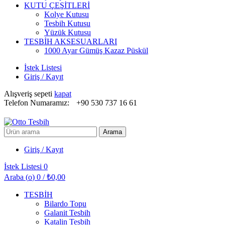
KUTU ÇEŞİTLERİ
Kolye Kutusu
Tesbih Kutusu
Yüzük Kutusu
TESBİH AKSESUARLARI
1000 Ayar Gümüş Kazaz Püskül
İstek Listesi
Giriş / Kayıt
Alışveriş sepeti
kapat
Telefon Numaramız:
+90 530 737 16 61
Arayın:
Arama
Giriş / Kayıt
İstek Listesi
0
Araba (
o
)
0
/
₺
0,00
TESBİH
Bilardo Topu
Galanit Tesbih
Katalin Tesbih