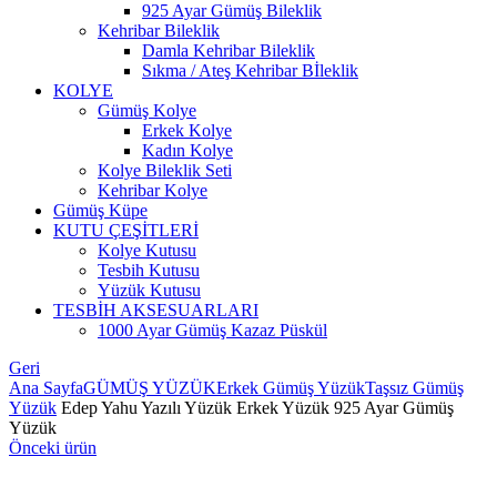
925 Ayar Gümüş Bileklik
Kehribar Bileklik
Damla Kehribar Bileklik
Sıkma / Ateş Kehribar Bİleklik
KOLYE
Gümüş Kolye
Erkek Kolye
Kadın Kolye
Kolye Bileklik Seti
Kehribar Kolye
Gümüş Küpe
KUTU ÇEŞİTLERİ
Kolye Kutusu
Tesbih Kutusu
Yüzük Kutusu
TESBİH AKSESUARLARI
1000 Ayar Gümüş Kazaz Püskül
Geri
Ana Sayfa
GÜMÜŞ YÜZÜK
Erkek Gümüş Yüzük
Taşsız Gümüş
Yüzük
Edep Yahu Yazılı Yüzük Erkek Yüzük 925 Ayar Gümüş
Yüzük
Önceki ürün