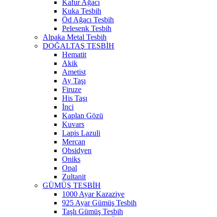
Kafur Ağacı
Kuka Tesbih
Öd Ağacı Tesbih
Pelesenk Tesbih
Alpaka Metal Tesbih
DOĞALTAŞ TESBİH
Hematit
Akik
Ametist
Ay Taşı
Firuze
His Taşı
İnci
Kaplan Gözü
Kuvars
Lapis Lazuli
Mercan
Obsidyen
Oniks
Opal
Zultanit
GÜMÜŞ TESBİH
1000 Ayar Kazaziye
925 Ayar Gümüş Tesbih
Taşlı Gümüş Tesbih