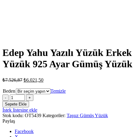
Edep Yahu Yazılı Yüzük Erkek
Yüzük 925 Ayar Gümüş Yüzük
Orijinal
Şu
₺
7.526,87
₺
6.021,50
fiyat:
andaki
fiyat:
₺7.526,87.
Beden
Temizle
₺6.021,50.
Edep
Yahu
Sepete Ekle
Yazılı
İstek listesine ekle
Yüzük
Stok kodu:
OT5439
Kategoriler:
Taşsız Gümüş Yüzük
Erkek
Paylaş
Yüzük
925
Facebook
Ayar
X