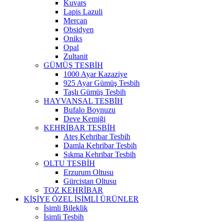
Kuvars
Lapis Lazuli
Mercan
Obsidyen
Oniks
Opal
Zultanit
GÜMÜŞ TESBİH
1000 Ayar Kazaziye
925 Ayar Gümüş Tesbih
Taşlı Gümüş Tesbih
HAYVANSAL TESBİH
Bufalo Boynuzu
Deve Kemiği
KEHRİBAR TESBİH
Ateş Kehribar Tesbih
Damla Kehribar Tesbih
Sıkma Kehribar Tesbih
OLTU TESBİH
Erzurum Oltusu
Gürcistan Oltusu
TOZ KEHRİBAR
KİŞİYE ÖZEL İSİMLİ ÜRÜNLER
İsimli Bileklik
İsimli Tesbih