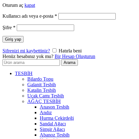
Oturum aç
kapat
Gerekli
Kullanıcı adı veya e-posta
*
Gerekli
Şifre
*
Giriş yap
Şifrenizi mi kaybettiniz?
Hatırla beni
Henüz hesabınız yok mu?
Bir Hesap Oluşturun
Arayın:
Arama
TESBİH
Bilardo Topu
Galanit Tesbih
Katalin Tesbih
Uçak Camı Tesbih
AĞAÇ TESBİH
Anason Tesbih
Andız
Hurma Çekirdeği
Sandal Ağacı
Şimşir Ağacı
Abanoz Tesbih