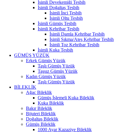
İsimli Devekemiği Tesbih
İsimli Doğaltaş Tesbih
İsimli İnci Tesbih
İsimli Oltu Tesbih
İsimli Gümüş Tesbih
İsimli Kehribar Tesbih
İsimli Damla Kehribar Tesbih
İsimli Sıkma/Ateş Kehribar Tesbih
İsimli Toz Kehribar Tesbih
İsimli Kuka Tesbih
GÜMÜŞ YÜZÜK
Erkek Gümüş Yüzük
Taşlı Gümüş Yüzük
Taşsız Gümüş Yüzük
Kadın Gümüş Yüzük
Taşlı Gümüş Yüzük
BİLEKLİK
Ağaç Bileklik
Gümüş İşlemeli Kuka Bileklik
Kuka Bileklik
Bakır Bileklik
Bijuteri Bileklik
Doğaltaş Bileklik
Gümüş Bileklik
1000 Ayar Kazaziye Bileklik