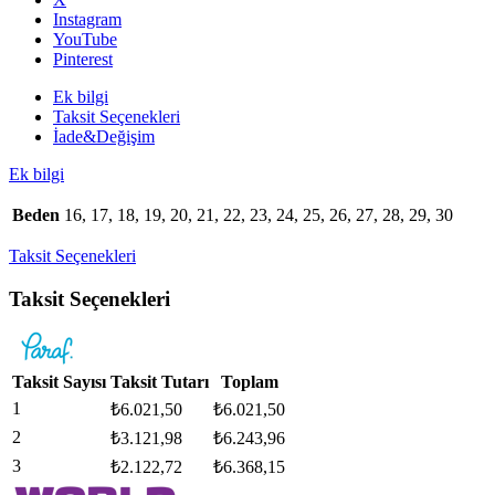
Gümüş
Instagram
Yüzük
YouTube
adet
Pinterest
Ek bilgi
Taksit Seçenekleri
İade&Değişim
Ek bilgi
Beden
16, 17, 18, 19, 20, 21, 22, 23, 24, 25, 26, 27, 28, 29, 30
Taksit Seçenekleri
Taksit Seçenekleri
Taksit Sayısı
Taksit Tutarı
Toplam
1
₺
6.021,50
₺
6.021,50
2
₺
3.121,98
₺
6.243,96
3
₺
2.122,72
₺
6.368,15