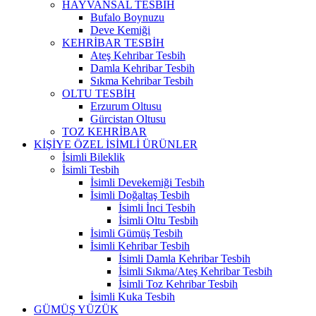
HAYVANSAL TESBİH
Bufalo Boynuzu
Deve Kemiği
KEHRİBAR TESBİH
Ateş Kehribar Tesbih
Damla Kehribar Tesbih
Sıkma Kehribar Tesbih
OLTU TESBİH
Erzurum Oltusu
Gürcistan Oltusu
TOZ KEHRİBAR
KİŞİYE ÖZEL İSİMLİ ÜRÜNLER
İsimli Bileklik
İsimli Tesbih
İsimli Devekemiği Tesbih
İsimli Doğaltaş Tesbih
İsimli İnci Tesbih
İsimli Oltu Tesbih
İsimli Gümüş Tesbih
İsimli Kehribar Tesbih
İsimli Damla Kehribar Tesbih
İsimli Sıkma/Ateş Kehribar Tesbih
İsimli Toz Kehribar Tesbih
İsimli Kuka Tesbih
GÜMÜŞ YÜZÜK