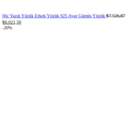
Ori
Hiç Yazılı Yüzük Erkek Yüzük 925 Ayar Gümüş Yüzük
₺
7.526,87
fiy
Şu
₺
6.021,50
₺7
andaki
-20%
fiyat:
₺6.021,50.