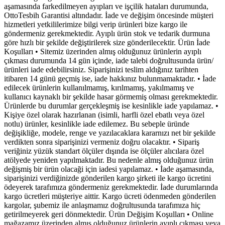
aşamasında farkedilmeyen ayıpları ve işçilik hataları durumunda,
OttoTesbih Garantisi altındadır. İade ve değişim öncesinde müşteri
hizmetleri yetkililerimize bilgi verip ürünleri bize kargo ile
göndermeniz gerekmektedir. Ayıplı ürün stok ve tedarik durmuna
göre hızlı bir şekilde değiştirilerek size gönderilecektir. Ürün İade
Koşulları • Sitemiz üzerinden almış olduğunuz ürünlerin ayıplı
çıkması durumunda 14 gün içinde, iade talebi doğrultusunda ürün/
ürünleri iade edebilirsiniz. Siparişinizi teslim aldığınız tarihten
itibaren 14 günü geçmiş ise, iade hakkınız bulunmamaktadır. • İade
edilecek ürünlerin kullanılmamış, kırılmamış, yakılmamış ve
kullanıcı kaynaklı bir şekilde hasar görmemiş olması gerekmektedir.
Ürünlerde bu durumlar gerçekleşmiş ise kesinlikle iade yapılamaz. •
Kişiye özel olarak hazırlanan (isimli, harfli özel ebatlı veya özel
notlu) ürünler, kesinlikle iade edilemez. Bu sebeple üründe
değişikliğe, modele, renge ve yazılacaklara kararnızı net bir şekilde
verdikten sonra siparişinizi vermeniz doğru olacaktır. • Sipariş
veriğiniz yüzük standart ölçüler dışında ise ölçüler alıcılara özel
atölyede yeniden yapılmaktadır. Bu nedenle almış olduğunuz ürün
değişmiş bir ürün olacaği için iadesi yapılamaz. • İade aşamasında,
siparişinizi verdiğinizde gönderilen kargo şirketi ile kargo ücretini
ödeyerek tarafımıza göndermeniz gerekmektedir. İade durumlarında
kargo ücretleri müşteriye aittir. Kargo ücreti ödenmeden gönderilen
kargolar, şubemiz ile anlaşmamız doğrultusunda tarafımıza hiç
getirilmeyerek geri dönmektedir. Ürün Değişim Koşulları • Online
mağazamız üzerinden almış olduğunuz ürünlerin ayıplı çıkması veya