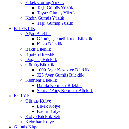
Erkek Gümüş Yüzük
Taşlı Gümüş Yüzük
Taşsız Gümüş Yüzük
Kadın Gümüş Yüzük
Taşlı Gümüş Yüzük
BİLEKLİK
Ağaç Bileklik
Gümüş İşlemeli Kuka Bileklik
Kuka Bileklik
Bakır Bileklik
Bijuteri Bileklik
Doğaltaş Bileklik
Gümüş Bileklik
1000 Ayar Kazaziye Bileklik
925 Ayar Gümüş Bileklik
Kehribar Bileklik
Damla Kehribar Bileklik
Sıkma / Ateş Kehribar Bİleklik
KOLYE
Gümüş Kolye
Erkek Kolye
Kadın Kolye
Kolye Bileklik Seti
Kehribar Kolye
Gümüş Küpe