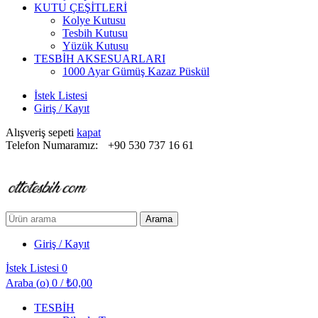
KUTU ÇEŞİTLERİ
Kolye Kutusu
Tesbih Kutusu
Yüzük Kutusu
TESBİH AKSESUARLARI
1000 Ayar Gümüş Kazaz Püskül
İstek Listesi
Giriş / Kayıt
Alışveriş sepeti
kapat
Telefon Numaramız:
+90 530 737 16 61
Arayın:
Arama
Giriş / Kayıt
İstek Listesi
0
Araba (
o
)
0
/
₺
0,00
TESBİH