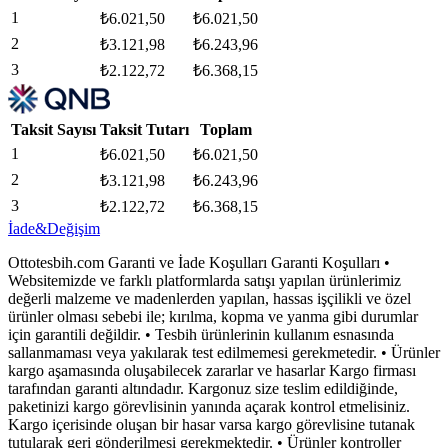
1
₺
6.021,50
₺
6.021,50
2
₺
3.121,98
₺
6.243,96
3
₺
2.122,72
₺
6.368,15
Taksit Sayısı
Taksit Tutarı
Toplam
1
₺
6.021,50
₺
6.021,50
2
₺
3.121,98
₺
6.243,96
3
₺
2.122,72
₺
6.368,15
İade&Değişim
Ottotesbih.com Garanti ve İade Koşulları Garanti Koşulları •
Websitemizde ve farklı platformlarda satışı yapılan ürünlerimiz
değerli malzeme ve madenlerden yapılan, hassas işçilikli ve özel
ürünler olması sebebi ile; kırılma, kopma ve yanma gibi durumlar
için garantili değildir. • Tesbih ürünlerinin kullanım esnasında
sallanmaması veya yakılarak test edilmemesi gerekmetedir. • Ürünler
kargo aşamasında oluşabilecek zararlar ve hasarlar Kargo firması
tarafından garanti altındadır. Kargonuz size teslim edildiğinde,
paketinizi kargo görevlisinin yanında açarak kontrol etmelisiniz.
Kargo içerisinde oluşan bir hasar varsa kargo görevlisine tutanak
tutularak geri gönderilmesi gerekmektedir. • Ürünler kontroller