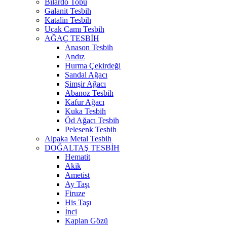
Bilardo Topu
Galanit Tesbih
Katalin Tesbih
Uçak Camı Tesbih
AĞAÇ TESBİH
Anason Tesbih
Andız
Hurma Çekirdeği
Sandal Ağacı
Şimşir Ağacı
Abanoz Tesbih
Kafur Ağacı
Kuka Tesbih
Öd Ağacı Tesbih
Pelesenk Tesbih
Alpaka Metal Tesbih
DOĞALTAŞ TESBİH
Hematit
Akik
Ametist
Ay Taşı
Firuze
His Taşı
İnci
Kaplan Gözü