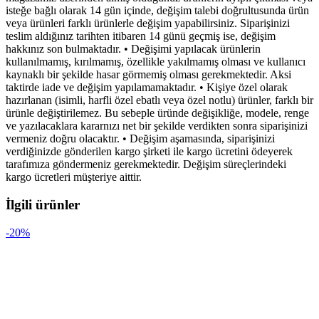
isteğe bağlı olarak 14 gün içinde, değişim talebi doğrultusunda ürün
veya ürünleri farklı ürünlerle değişim yapabilirsiniz. Siparişinizi
teslim aldığınız tarihten itibaren 14 günü geçmiş ise, değişim
hakkınız son bulmaktadır. • Değişimi yapılacak ürünlerin
kullanılmamış, kırılmamış, özellikle yakılmamış olması ve kullanıcı
kaynaklı bir şekilde hasar görmemiş olması gerekmektedir. Aksi
taktirde iade ve değişim yapılamamaktadır. • Kişiye özel olarak
hazırlanan (isimli, harfli özel ebatlı veya özel notlu) ürünler, farklı bir
ürünle değiştirilemez. Bu sebeple üründe değişikliğe, modele, renge
ve yazılacaklara kararnızı net bir şekilde verdikten sonra siparişinizi
vermeniz doğru olacaktır. • Değişim aşamasında, siparişinizi
verdiğinizde gönderilen kargo şirketi ile kargo ücretini ödeyerek
tarafımıza göndermeniz gerekmektedir. Değişim süreçlerindeki
kargo ücretleri müşteriye aittir.
İlgili ürünler
-20%