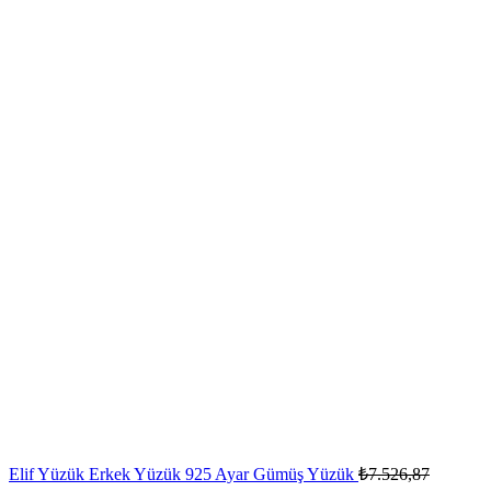
Orijinal
Elif Yüzük Erkek Yüzük 925 Ayar Gümüş Yüzük
₺
7.526,87
fiyat: