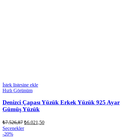
İstek listesine ekle
Hızlı Görünüm
Denizci Çapası Yüzük Erkek Yüzük 925 Ayar
Gümüş Yüzük
Orijinal
Şu
₺
7.526,87
₺
6.021,50
fiyat:
andaki
Bu
Seçenekler
fiyat:
₺7.526,87.
ürünün
-20%
₺6.021,50.
birden