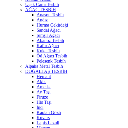
Uçak Camı Tesbih
AĞAÇ TESBİH
Anason Tesbih
Andız
Hurma Çekirdeği
Sandal Ağacı
Şimşir Ağacı
Abanoz Tesbih
Kafur Ağacı
Kuka Tesbih
Öd Ağacı Tesbih
Pelesenk Tesbih
Alpaka Metal Tesbih
DOĞALTAŞ TESBİH
Hematit
Akik
Ametist
Ay Taşı
Firuze
His Taşı
İnci
Kaplan Gözü
Kuvars
Lapis Lazuli
Mercan