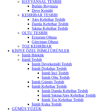
HAYVANSAL TESBİH
Bufalo Boynuzu
Deve Kemiği
KEHRİBAR TESBİH
Ateş Kehribar Tesbih
Damla Kehribar Tesbih
Sıkma Kehribar Tesbih
OLTU TESBİH
Erzurum Oltusu
Gürcistan Oltusu
TOZ KEHRİBAR
KİŞİYE ÖZEL İSİMLİ ÜRÜNLER
İsimli Bileklik
İsimli Tesbih
İsimli Devekemiği Tesbih
İsimli Doğaltaş Tesbih
İsimli İnci Tesbih
İsimli Oltu Tesbih
İsimli Gümüş Tesbih
İsimli Kehribar Tesbih
İsimli Damla Kehribar Tesbih
İsimli Sıkma/Ateş Kehribar Tesbih
İsimli Toz Kehribar Tesbih
İsimli Kuka Tesbih
GÜMÜŞ YÜZÜK