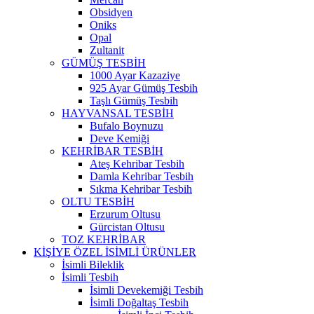
Obsidyen
Oniks
Opal
Zultanit
GÜMÜŞ TESBİH
1000 Ayar Kazaziye
925 Ayar Gümüş Tesbih
Taşlı Gümüş Tesbih
HAYVANSAL TESBİH
Bufalo Boynuzu
Deve Kemiği
KEHRİBAR TESBİH
Ateş Kehribar Tesbih
Damla Kehribar Tesbih
Sıkma Kehribar Tesbih
OLTU TESBİH
Erzurum Oltusu
Gürcistan Oltusu
TOZ KEHRİBAR
KİŞİYE ÖZEL İSİMLİ ÜRÜNLER
İsimli Bileklik
İsimli Tesbih
İsimli Devekemiği Tesbih
İsimli Doğaltaş Tesbih