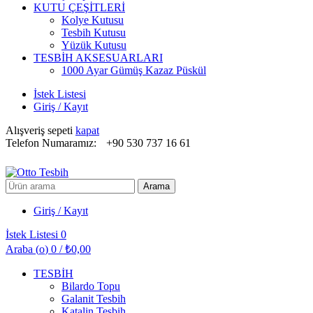
KUTU ÇEŞİTLERİ
Kolye Kutusu
Tesbih Kutusu
Yüzük Kutusu
TESBİH AKSESUARLARI
1000 Ayar Gümüş Kazaz Püskül
İstek Listesi
Giriş / Kayıt
Alışveriş sepeti
kapat
Telefon Numaramız:
+90 530 737 16 61
Arayın:
Arama
Giriş / Kayıt
İstek Listesi
0
Araba (
o
)
0
/
₺
0,00
TESBİH
Bilardo Topu
Galanit Tesbih
Katalin Tesbih