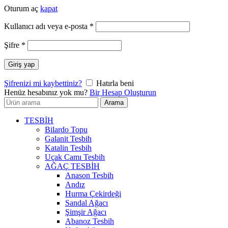
Oturum aç
kapat
Gerekli
Kullanıcı adı veya e-posta
*
Gerekli
Şifre
*
Giriş yap
Şifrenizi mi kaybettiniz?
Hatırla beni
Henüz hesabınız yok mu?
Bir Hesap Oluşturun
Arayın:
Arama
TESBİH
Bilardo Topu
Galanit Tesbih
Katalin Tesbih
Uçak Camı Tesbih
AĞAÇ TESBİH
Anason Tesbih
Andız
Hurma Çekirdeği
Sandal Ağacı
Şimşir Ağacı
Abanoz Tesbih