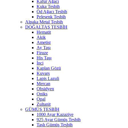
Kafur Ağacı
Kuka Tesbih
Öd Ağacı Tesbih
Pelesenk Tesbih
Alpaka Metal Tesbih
DOĞALTAŞ TESBİH
Hematit
Akik
Ametist
Ay Taşı
Firuze
His Taşı
İnci
Kaplan Gözü
Kuvars
Lapis Lazuli
Mercan
Obsidyen
Oniks
Opal
Zultanit
GÜMÜŞ TESBİH
1000 Ayar Kazaziye
925 Ayar Gümüş Tesbih
Taşlı Gümüş Tesbih