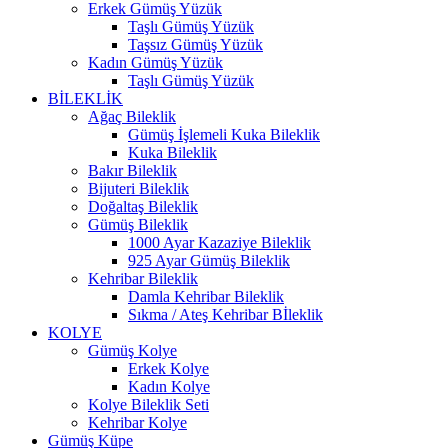
Erkek Gümüş Yüzük
Taşlı Gümüş Yüzük
Taşsız Gümüş Yüzük
Kadın Gümüş Yüzük
Taşlı Gümüş Yüzük
BİLEKLİK
Ağaç Bileklik
Gümüş İşlemeli Kuka Bileklik
Kuka Bileklik
Bakır Bileklik
Bijuteri Bileklik
Doğaltaş Bileklik
Gümüş Bileklik
1000 Ayar Kazaziye Bileklik
925 Ayar Gümüş Bileklik
Kehribar Bileklik
Damla Kehribar Bileklik
Sıkma / Ateş Kehribar Bİleklik
KOLYE
Gümüş Kolye
Erkek Kolye
Kadın Kolye
Kolye Bileklik Seti
Kehribar Kolye
Gümüş Küpe