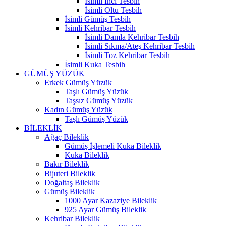
İsimli İnci Tesbih
İsimli Oltu Tesbih
İsimli Gümüş Tesbih
İsimli Kehribar Tesbih
İsimli Damla Kehribar Tesbih
İsimli Sıkma/Ateş Kehribar Tesbih
İsimli Toz Kehribar Tesbih
İsimli Kuka Tesbih
GÜMÜŞ YÜZÜK
Erkek Gümüş Yüzük
Taşlı Gümüş Yüzük
Taşsız Gümüş Yüzük
Kadın Gümüş Yüzük
Taşlı Gümüş Yüzük
BİLEKLİK
Ağaç Bileklik
Gümüş İşlemeli Kuka Bileklik
Kuka Bileklik
Bakır Bileklik
Bijuteri Bileklik
Doğaltaş Bileklik
Gümüş Bileklik
1000 Ayar Kazaziye Bileklik
925 Ayar Gümüş Bileklik
Kehribar Bileklik