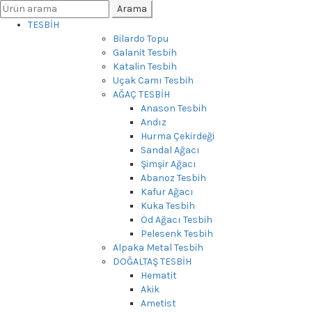
Arayın:
Arama
TESBİH
Bilardo Topu
Galanit Tesbih
Katalin Tesbih
Uçak Camı Tesbih
AĞAÇ TESBİH
Anason Tesbih
Andız
Hurma Çekirdeği
Sandal Ağacı
Şimşir Ağacı
Abanoz Tesbih
Kafur Ağacı
Kuka Tesbih
Öd Ağacı Tesbih
Pelesenk Tesbih
Alpaka Metal Tesbih
DOĞALTAŞ TESBİH
Hematit
Akik
Ametist