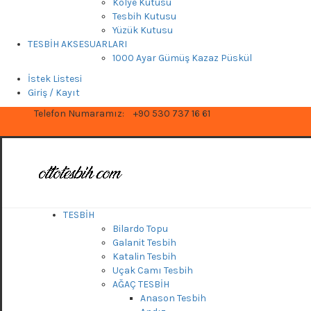
Kolye Kutusu
Tesbih Kutusu
Yüzük Kutusu
TESBİH AKSESUARLARI
1000 Ayar Gümüş Kazaz Püskül
İstek Listesi
Giriş / Kayıt
Telefon Numaramız:
+90 530 737 16 61
TESBİH
Bilardo Topu
Galanit Tesbih
Katalin Tesbih
Uçak Camı Tesbih
AĞAÇ TESBİH
Anason Tesbih