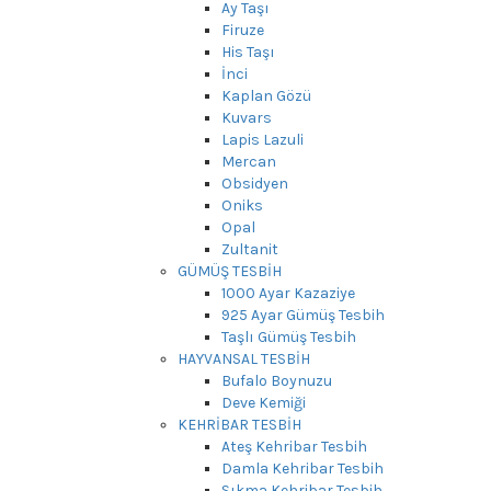
Ay Taşı
Firuze
His Taşı
İnci
Kaplan Gözü
Kuvars
Lapis Lazuli
Mercan
Obsidyen
Oniks
Opal
Zultanit
GÜMÜŞ TESBİH
1000 Ayar Kazaziye
925 Ayar Gümüş Tesbih
Taşlı Gümüş Tesbih
HAYVANSAL TESBİH
Bufalo Boynuzu
Deve Kemiği
KEHRİBAR TESBİH
Ateş Kehribar Tesbih
Damla Kehribar Tesbih
Sıkma Kehribar Tesbih