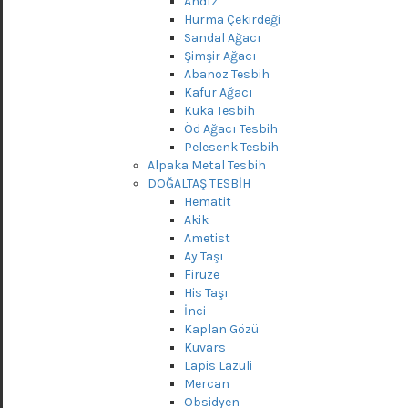
Andız
Hurma Çekirdeği
Sandal Ağacı
Şimşir Ağacı
Abanoz Tesbih
Kafur Ağacı
Kuka Tesbih
Öd Ağacı Tesbih
Pelesenk Tesbih
Alpaka Metal Tesbih
DOĞALTAŞ TESBİH
Hematit
Akik
Ametist
Ay Taşı
Firuze
His Taşı
İnci
Kaplan Gözü
Kuvars
Lapis Lazuli
Mercan
Obsidyen