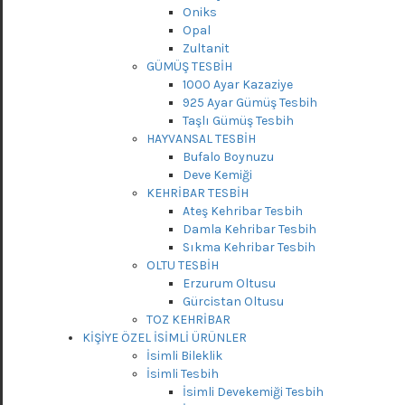
Oniks
Opal
Zultanit
GÜMÜŞ TESBİH
1000 Ayar Kazaziye
925 Ayar Gümüş Tesbih
Taşlı Gümüş Tesbih
HAYVANSAL TESBİH
Bufalo Boynuzu
Deve Kemiği
KEHRİBAR TESBİH
Ateş Kehribar Tesbih
Damla Kehribar Tesbih
Sıkma Kehribar Tesbih
OLTU TESBİH
Erzurum Oltusu
Gürcistan Oltusu
TOZ KEHRİBAR
KİŞİYE ÖZEL İSİMLİ ÜRÜNLER
İsimli Bileklik
İsimli Tesbih
İsimli Devekemiği Tesbih