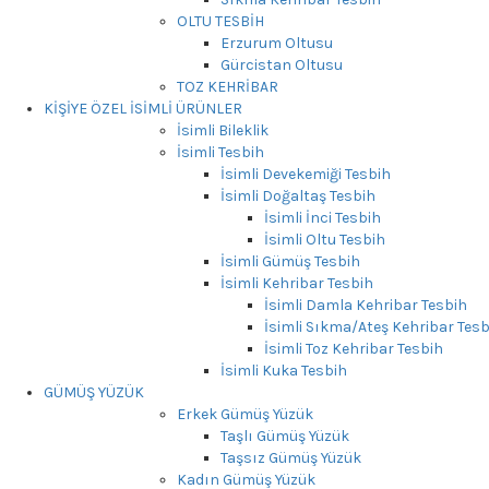
OLTU TESBİH
Erzurum Oltusu
Gürcistan Oltusu
TOZ KEHRİBAR
KİŞİYE ÖZEL İSİMLİ ÜRÜNLER
İsimli Bileklik
İsimli Tesbih
İsimli Devekemiği Tesbih
İsimli Doğaltaş Tesbih
İsimli İnci Tesbih
İsimli Oltu Tesbih
İsimli Gümüş Tesbih
İsimli Kehribar Tesbih
İsimli Damla Kehribar Tesbih
İsimli Sıkma/Ateş Kehribar Tesb
İsimli Toz Kehribar Tesbih
İsimli Kuka Tesbih
GÜMÜŞ YÜZÜK
Erkek Gümüş Yüzük
Taşlı Gümüş Yüzük
Taşsız Gümüş Yüzük
Kadın Gümüş Yüzük