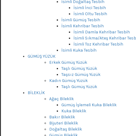
İsimli Doğaltaş Tesbih
İsimli İnci Tesbih
İsimli Oltu Tesbih
İsimli Gümüş Tesbih
İsimli Kehribar Tesbih
İsimli Damla Kehribar Tesbih
İsimli Sıkma/Ateş Kehribar Tesb
İsimli Toz Kehribar Tesbih
İsimli Kuka Tesbih
GÜMÜŞ YÜZÜK
Erkek Gümüş Yüzük
Taşlı Gümüş Yüzük
Taşsız Gümüş Yüzük
Kadın Gümüş Yüzük
Taşlı Gümüş Yüzük
BİLEKLİK
Ağaç Bileklik
Gümüş İşlemeli Kuka Bileklik
Kuka Bileklik
Bakır Bileklik
Bijuteri Bileklik
Doğaltaş Bileklik
Gümüş Bileklik