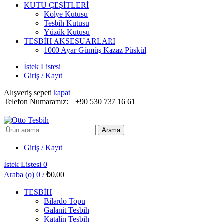
KUTU ÇEŞİTLERİ
Kolye Kutusu
Tesbih Kutusu
Yüzük Kutusu
TESBİH AKSESUARLARI
1000 Ayar Gümüş Kazaz Püskül
İstek Listesi
Giriş / Kayıt
Alışveriş sepeti
kapat
Telefon Numaramız:
+90 530 737 16 61
Arayın:
Arama
Giriş / Kayıt
İstek Listesi
0
Araba (
o
)
0
/
₺
0,00
TESBİH
Bilardo Topu
Galanit Tesbih
Katalin Tesbih