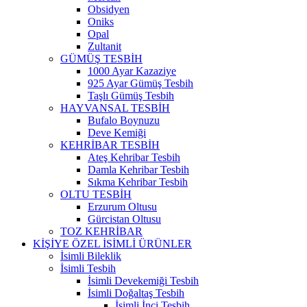
Obsidyen
Oniks
Opal
Zultanit
GÜMÜŞ TESBİH
1000 Ayar Kazaziye
925 Ayar Gümüş Tesbih
Taşlı Gümüş Tesbih
HAYVANSAL TESBİH
Bufalo Boynuzu
Deve Kemiği
KEHRİBAR TESBİH
Ateş Kehribar Tesbih
Damla Kehribar Tesbih
Sıkma Kehribar Tesbih
OLTU TESBİH
Erzurum Oltusu
Gürcistan Oltusu
TOZ KEHRİBAR
KİŞİYE ÖZEL İSİMLİ ÜRÜNLER
İsimli Bileklik
İsimli Tesbih
İsimli Devekemiği Tesbih
İsimli Doğaltaş Tesbih
İsimli İnci Tesbih