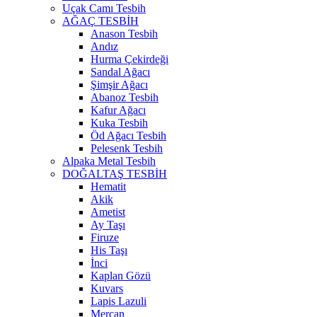
Uçak Camı Tesbih
AĞAÇ TESBİH
Anason Tesbih
Andız
Hurma Çekirdeği
Sandal Ağacı
Şimşir Ağacı
Abanoz Tesbih
Kafur Ağacı
Kuka Tesbih
Öd Ağacı Tesbih
Pelesenk Tesbih
Alpaka Metal Tesbih
DOĞALTAŞ TESBİH
Hematit
Akik
Ametist
Ay Taşı
Firuze
His Taşı
İnci
Kaplan Gözü
Kuvars
Lapis Lazuli
Mercan