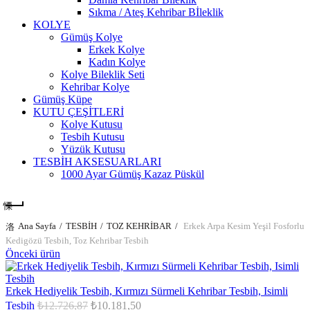
Sıkma / Ateş Kehribar Bİleklik
KOLYE
Gümüş Kolye
Erkek Kolye
Kadın Kolye
Kolye Bileklik Seti
Kehribar Kolye
Gümüş Küpe
KUTU ÇEŞİTLERİ
Kolye Kutusu
Tesbih Kutusu
Yüzük Kutusu
TESBİH AKSESUARLARI
1000 Ayar Gümüş Kazaz Püskül
Ana Sayfa
TESBİH
TOZ KEHRİBAR
Erkek Arpa Kesim Yeşil Fosforlu
Kedigözü Tesbih, Toz Kehribar Tesbih
Önceki ürün
Erkek Hediyelik Tesbih, Kırmızı Sürmeli Kehribar Tesbih, Isimli
Orijinal
Şu
Tesbih
₺
12.726,87
₺
10.181,50