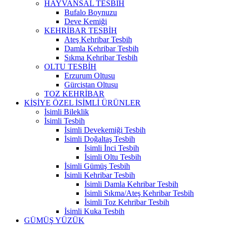
HAYVANSAL TESBİH
Bufalo Boynuzu
Deve Kemiği
KEHRİBAR TESBİH
Ateş Kehribar Tesbih
Damla Kehribar Tesbih
Sıkma Kehribar Tesbih
OLTU TESBİH
Erzurum Oltusu
Gürcistan Oltusu
TOZ KEHRİBAR
KİŞİYE ÖZEL İSİMLİ ÜRÜNLER
İsimli Bileklik
İsimli Tesbih
İsimli Devekemiği Tesbih
İsimli Doğaltaş Tesbih
İsimli İnci Tesbih
İsimli Oltu Tesbih
İsimli Gümüş Tesbih
İsimli Kehribar Tesbih
İsimli Damla Kehribar Tesbih
İsimli Sıkma/Ateş Kehribar Tesbih
İsimli Toz Kehribar Tesbih
İsimli Kuka Tesbih
GÜMÜŞ YÜZÜK