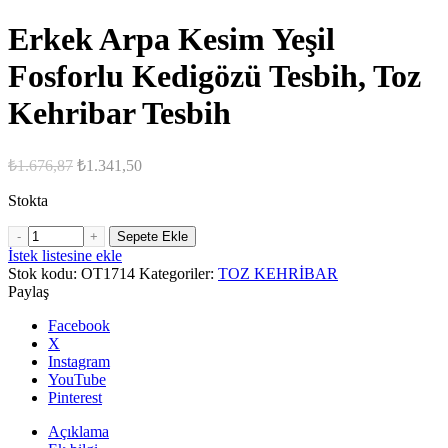
Erkek Arpa Kesim Yeşil
Fosforlu Kedigözü Tesbih, Toz
Kehribar Tesbih
Orijinal
Şu
₺
1.676,87
₺
1.341,50
fiyat:
andaki
fiyat:
Stokta
₺1.676,87.
₺1.341,50.
Erkek Arpa Kesim Yeşil Fosforlu Kedigözü Tesbih, Toz Kehri
Sepete Ekle
İstek listesine ekle
Stok kodu:
OT1714
Kategoriler:
TOZ KEHRİBAR
Paylaş
Facebook
X
Instagram
YouTube
Pinterest
Açıklama