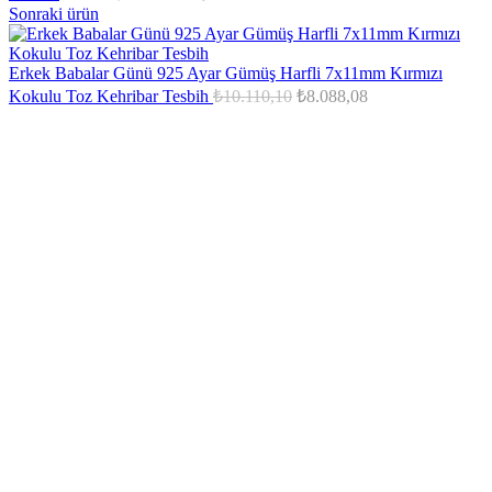
fiyat:
andaki
Sonraki ürün
fiyat:
₺12.726,87.
₺10.181,50.
Erkek Babalar Günü 925 Ayar Gümüş Harfli 7x11mm Kırmızı
Orijinal
Şu
Kokulu Toz Kehribar Tesbih
₺
10.110,10
₺
8.088,08
fiyat:
andaki
fiyat:
₺10.110,10.
₺8.088,08.