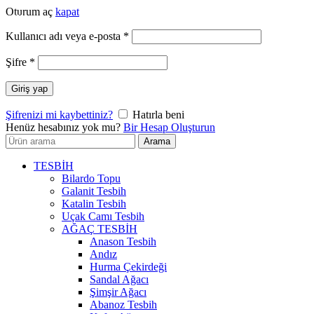
Oturum aç
kapat
-20%
-20%
-20%
-20%
-20%
-20%
-20%
-20%
-20%
Gerekli
Kullanıcı adı veya e-posta
*
Gerekli
Şifre
*
Giriş yap
Şifrenizi mi kaybettiniz?
Hatırla beni
Henüz hesabınız yok mu?
Bir Hesap Oluşturun
Arayın:
Arama
TESBİH
Bilardo Topu
Galanit Tesbih
Katalin Tesbih
Uçak Camı Tesbih
AĞAÇ TESBİH
Anason Tesbih
Andız
Hurma Çekirdeği
Sandal Ağacı
Şimşir Ağacı
Abanoz Tesbih