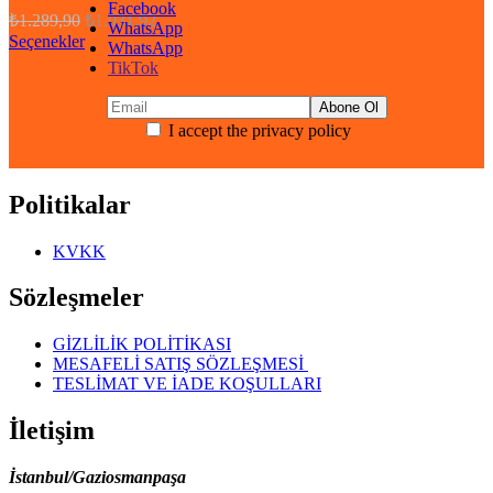
Facebook
Orijinal
Şu
₺
1.289,90
₺
1.031,92
WhatsApp
fiyat:
andaki
Seçenekler
WhatsApp
fiyat:
₺1.289,90.
TikTok
₺1.031,92.
I accept the privacy policy
Politikalar
KVKK
Sözleşmeler
GİZLİLİK POLİTİKASI
MESAFELİ SATIŞ SÖZLEŞMESİ
TESLİMAT VE İADE KOŞULLARI
İletişim
İstanbul/Gaziosmanpaşa