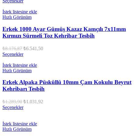
Seçenekler
fiyat:
₺2.326,87.
₺1.861,50.
İstek listesine ekle
Hızlı Görünüm
Erkek 1000 Ayar Gümüş Kazaz Kamçılı 7x11mm
Kırmızı Sürmeli Toz Kehribar Tesbih
Orijinal
Şu
₺
8.176,87
₺
6.541,50
fiyat:
andaki
Seçenekler
fiyat:
₺8.176,87.
₺6.541,50.
İstek listesine ekle
Hızlı Görünüm
Erkek Alpaka Püsküllü 10mm Çam Kokulu Beyrut
Kehribarı Tesbih
Orijinal
Şu
₺
1.289,90
₺
1.031,92
fiyat:
andaki
Seçenekler
fiyat:
₺1.289,90.
₺1.031,92.
İstek listesine ekle
Hızlı Görünüm