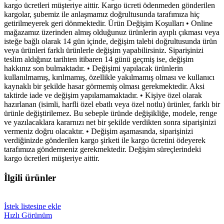
kargo ücretleri müşteriye aittir. Kargo ücreti ödenmeden gönderilen
kargolar, şubemiz ile anlaşmamız doğrultusunda tarafımıza hiç
getirilmeyerek geri dönmektedir. Ürün Değişim Koşulları • Online
mağazamız üzerinden almış olduğunuz ürünlerin ayıplı çıkması veya
isteğe bağlı olarak 14 gün içinde, değişim talebi doğrultusunda ürün
veya ürünleri farklı ürünlerle değişim yapabilirsiniz. Siparişinizi
teslim aldığınız tarihten itibaren 14 günü geçmiş ise, değişim
hakkınız son bulmaktadır. • Değişimi yapılacak ürünlerin
kullanılmamış, kırılmamış, özellikle yakılmamış olması ve kullanıcı
kaynaklı bir şekilde hasar görmemiş olması gerekmektedir. Aksi
taktirde iade ve değişim yapılamamaktadır. • Kişiye özel olarak
hazırlanan (isimli, harfli özel ebatlı veya özel notlu) ürünler, farklı bir
ürünle değiştirilemez. Bu sebeple üründe değişikliğe, modele, renge
ve yazılacaklara kararnızı net bir şekilde verdikten sonra siparişinizi
vermeniz doğru olacaktır. • Değişim aşamasında, siparişinizi
verdiğinizde gönderilen kargo şirketi ile kargo ücretini ödeyerek
tarafımıza göndermeniz gerekmektedir. Değişim süreçlerindeki
kargo ücretleri müşteriye aittir.
İlgili ürünler
İstek listesine ekle
Hızlı Görünüm