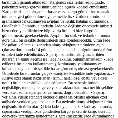
tarafından garanti altındadır. Kargonuz size teslim edildiğinde,
paketinizi kargo görevlisinin yanında açarak kontrol etmelisiniz.
Kargo içerisinde oluşan bir hasar varsa kargo görevlisine tutanak
tutularak geri gönderilmesi gerekmektedir. • Ürünler kontroller
aşamasında farkedilmeyen ayıpları ve işçilik hataları durumunda,
OttoTesbih Garantisi altındadır. İade ve değişim öncesinde müşteri
hizmetleri yetkililerimize bilgi verip ürünleri bize kargo ile
göndermeniz gerekmektedir. Ayıplı ürün stok ve tedarik durmuna
göre hızlı bir şekilde değiştirilerek size gönderilecektir. Ürün İade
Koşulları • Sitemiz üzerinden almış olduğunuz ürünlerin ayıplı
çıkması durumunda 14 gün içinde, iade talebi doğrultusunda ürün/
ürünleri iade edebilirsiniz. Siparişinizi teslim aldığınız tarihten
itibaren 14 günü geçmiş ise, iade hakkınız bulunmamaktadır. • İade
edilecek ürünlerin kullanılmamış, kırılmamış, yakılmamış ve
kullanıcı kaynaklı bir şekilde hasar görmemiş olması gerekmektedir.
Ürünlerde bu durumlar gerçekleşmiş ise kesinlikle iade yapılamaz. •
Kişiye özel olarak hazırlanan (isimli, harfli özel ebatlı veya özel
notlu) ürünler, kesinlikle iade edilemez. Bu sebeple üründe
değişikliğe, modele, renge ve yazılacaklara kararnızı net bir şekilde
verdikten sonra siparişinizi vermeniz doğru olacaktır. • Sipariş
veriğiniz yüzük standart ölçüler dışında ise ölçüler alıcılara özel
atölyede yeniden yapılmaktadır. Bu nedenle almış olduğunuz ürün
değişmiş bir ürün olacaği için iadesi yapılamaz. • İade aşamasında,
siparişinizi verdiğinizde gönderilen kargo şirketi ile kargo ücretini
ödeyerek tarafımıza göndermeniz gerekmektedir. İade durumlarında