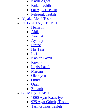
Kafur Ağacı
Kuka Tesbih
Öd Ağacı Tesbih
Pelesenk Tesbih
Alpaka Metal Tesbih
DOĞALTAŞ TESBİH
Hematit
Akik
Ametist
Ay Taşı
Firuze
His Taşı
İnci
Kaplan Gözü
Kuvars
Lapis Lazuli
Mercan
Obsidyen
Oniks
Opal
Zultanit
GÜMÜŞ TESBİH
1000 Ayar Kazaziye
925 Ayar Gümüş Tesbih
Taşlı Gümüş Tesbih