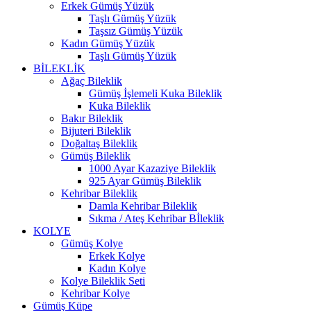
Erkek Gümüş Yüzük
Taşlı Gümüş Yüzük
Taşsız Gümüş Yüzük
Kadın Gümüş Yüzük
Taşlı Gümüş Yüzük
BİLEKLİK
Ağaç Bileklik
Gümüş İşlemeli Kuka Bileklik
Kuka Bileklik
Bakır Bileklik
Bijuteri Bileklik
Doğaltaş Bileklik
Gümüş Bileklik
1000 Ayar Kazaziye Bileklik
925 Ayar Gümüş Bileklik
Kehribar Bileklik
Damla Kehribar Bileklik
Sıkma / Ateş Kehribar Bİleklik
KOLYE
Gümüş Kolye
Erkek Kolye
Kadın Kolye
Kolye Bileklik Seti
Kehribar Kolye
Gümüş Küpe