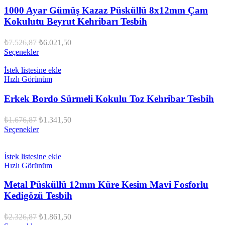
1000 Ayar Gümüş Kazaz Püsküllü 8x12mm Çam
Kokulutu Beyrut Kehribarı Tesbih
Orijinal
Şu
₺
7.526,87
₺
6.021,50
fiyat:
andaki
Seçenekler
fiyat:
₺7.526,87.
₺6.021,50.
İstek listesine ekle
Hızlı Görünüm
Erkek Bordo Sürmeli Kokulu Toz Kehribar Tesbih
Orijinal
Şu
₺
1.676,87
₺
1.341,50
fiyat:
andaki
Seçenekler
fiyat:
₺1.676,87.
₺1.341,50.
İstek listesine ekle
Hızlı Görünüm
Metal Püsküllü 12mm Küre Kesim Mavi Fosforlu
Kedigözü Tesbih
Orijinal
Şu
₺
2.326,87
₺
1.861,50
fiyat:
andaki