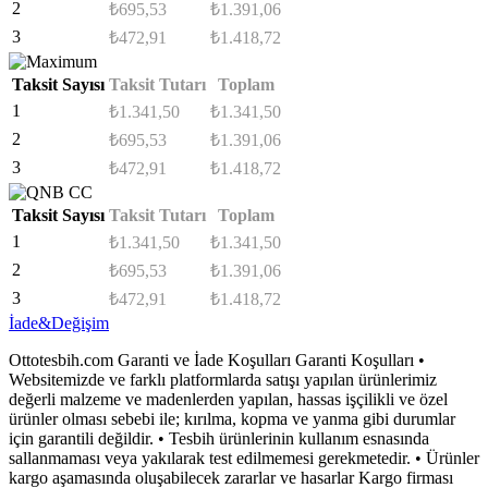
2
₺
695,53
₺
1.391,06
3
₺
472,91
₺
1.418,72
Taksit Sayısı
Taksit Tutarı
Toplam
1
₺
1.341,50
₺
1.341,50
2
₺
695,53
₺
1.391,06
3
₺
472,91
₺
1.418,72
Taksit Sayısı
Taksit Tutarı
Toplam
1
₺
1.341,50
₺
1.341,50
2
₺
695,53
₺
1.391,06
3
₺
472,91
₺
1.418,72
İade&Değişim
Ottotesbih.com Garanti ve İade Koşulları Garanti Koşulları •
Websitemizde ve farklı platformlarda satışı yapılan ürünlerimiz
değerli malzeme ve madenlerden yapılan, hassas işçilikli ve özel
ürünler olması sebebi ile; kırılma, kopma ve yanma gibi durumlar
için garantili değildir. • Tesbih ürünlerinin kullanım esnasında
sallanmaması veya yakılarak test edilmemesi gerekmetedir. • Ürünler
kargo aşamasında oluşabilecek zararlar ve hasarlar Kargo firması