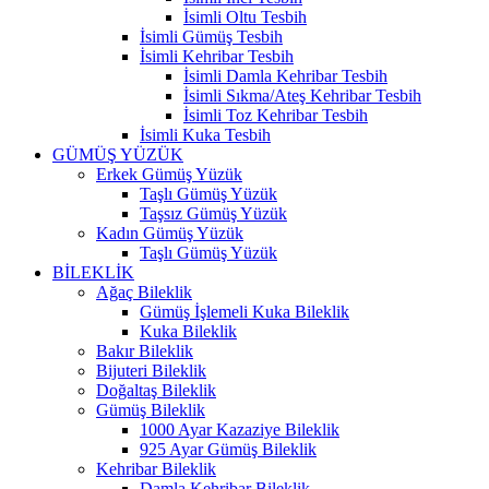
İsimli Oltu Tesbih
İsimli Gümüş Tesbih
İsimli Kehribar Tesbih
İsimli Damla Kehribar Tesbih
İsimli Sıkma/Ateş Kehribar Tesbih
İsimli Toz Kehribar Tesbih
İsimli Kuka Tesbih
GÜMÜŞ YÜZÜK
Erkek Gümüş Yüzük
Taşlı Gümüş Yüzük
Taşsız Gümüş Yüzük
Kadın Gümüş Yüzük
Taşlı Gümüş Yüzük
BİLEKLİK
Ağaç Bileklik
Gümüş İşlemeli Kuka Bileklik
Kuka Bileklik
Bakır Bileklik
Bijuteri Bileklik
Doğaltaş Bileklik
Gümüş Bileklik
1000 Ayar Kazaziye Bileklik
925 Ayar Gümüş Bileklik
Kehribar Bileklik
Damla Kehribar Bileklik