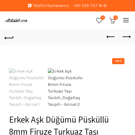
Telefon Numaramız:
+90 530 737 16 61
0
0
-20%
Erkek Aşk Düğümü Püsküllü
8mm Firuze Turkuaz Taşı