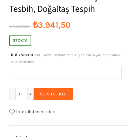
Tesbih, Doğaltaş Tespih
Orijinal
Şu
₺
3.941,50
₺
4.926,87
fiyat:
andaki
STOKTA
₺4.926,87.
fiyat:
Kutu yazısı
Kutu yazısı istemiyorsanız *yazı istemiyorum* şeklinde
belirtebilirsiniz.
₺3.941,50.
Erkek Aşk Düğümü Püsküllü 8mm Firuze Turkuaz Taşı Tesbi
SEPETE EKLE
İstek listesine ekle