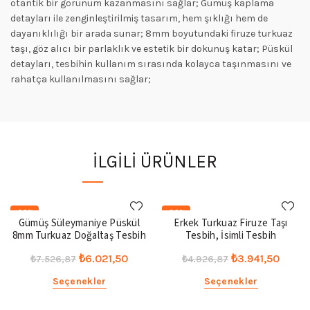
otantik bir görünüm kazanmasını sağlar; Gümüş kaplama
detayları ile zenginleştirilmiş tasarım, hem şıklığı hem de
dayanıklılığı bir arada sunar; 8mm boyutundaki firuze turkuaz
taşı, göz alıcı bir parlaklık ve estetik bir dokunuş katar; Püskül
detayları, tesbihin kullanım sırasında kolayca taşınmasını ve
rahatça kullanılmasını sağlar;
İLGILI ÜRÜNLER
-20%
-20%
Gümüş Süleymaniye Püskül
Erkek Turkuaz Firuze Taşı
8mm Turkuaz Doğaltaş Tesbih
Tesbih, İsimli Tesbih
Orijinal
Şu
Orijinal
Şu
₺
6.021,50
₺
3.941,50
₺
7.526,87
₺
4.926,87
fiyat:
andaki
fiyat:
andak
Seçenekler
Seçenekler
₺7.526,87.
fiyat:
₺4.926,87.
fiyat:
₺6.021,50.
₺3.941