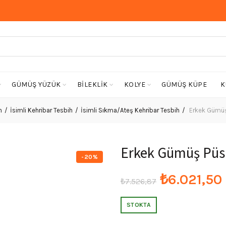
GÜMÜŞ YÜZÜK
BİLEKLİK
KOLYE
GÜMÜŞ KÜPE
K
h
İsimli Kehribar Tesbih
İsimli Sıkma/Ateş Kehribar Tesbih
Erkek Gümüş 
Erkek Gümüş Püsk
-20%
Orijinal
₺
6.021,50
₺
7.526,87
fiyat:
STOKTA
₺7.526,87.