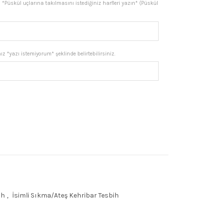
*Püskül uçlarına takılmasını istediğiniz harfleri yazın* (Püskül
₺6.021,50.
z *yazı istemiyorum* şeklinde belirtebilirsiniz.
Kehribar Tesbih adet
ih
,
İsimli Sıkma/Ateş Kehribar Tesbih