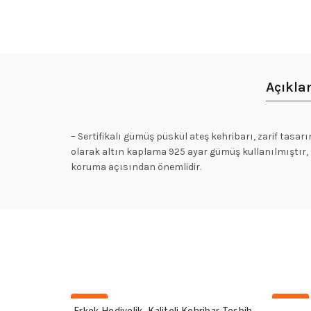
Açıkl
– Sertifikalı gümüş püskül ateş kehribarı, zarif tasarı
olarak altın kaplama 925 ayar gümüş kullanılmıştır, bu
koruma açısından önemlidir.
-20%
-20%