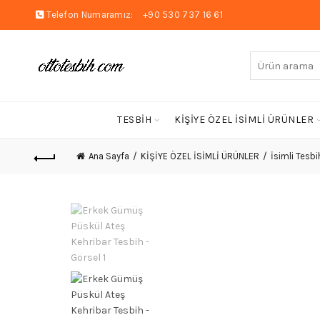
Telefon Numaramız:
+90 530 737 16 61
Arayın:
TESBİH
KİŞİYE ÖZEL İSİMLİ ÜRÜNLER
Ana Sayfa
KİŞİYE ÖZEL İSİMLİ ÜRÜNLER
İsimli Tesbi