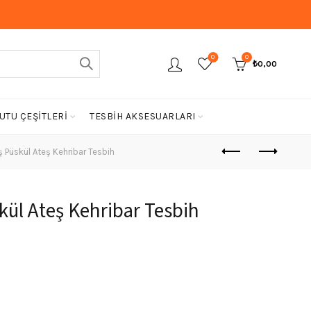
0
0
₺
0,00
UTU ÇEŞİTLERİ
TESBİH AKSESUARLARI
Püskül Ateş Kehribar Tesbih
ül Ateş Kehribar Tesbih
Şu
andaki
fiyat: