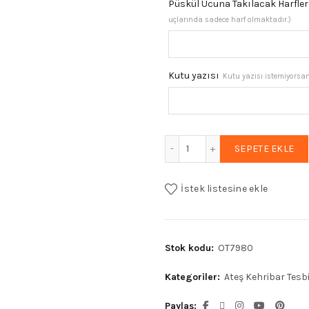
Püskül Ucuna Takılacak Harfler
uçlarında sadece harf olmaktadır.)
Kutu yazısı
Kutu yazısı istemiyorsanı
Erkek Gümüş Püskül Ateş 
SEPETE EKLE
İstek listesine ekle
Stok kodu:
OT7980
Kategoriler:
Ateş Kehribar Tesb
Paylaş