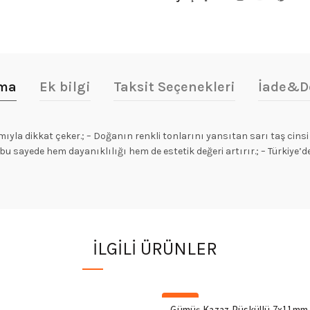
ama
Ek bilgi
Taksit Seçenekleri
İade&D
mıyla dikkat çeker.; – Doğanın renkli tonlarını yansıtan sarı taş cinsi 
 sayede hem dayanıklılığı hem de estetik değeri artırır.; – Türkiye’de
İLGILI ÜRÜNLER
-20%