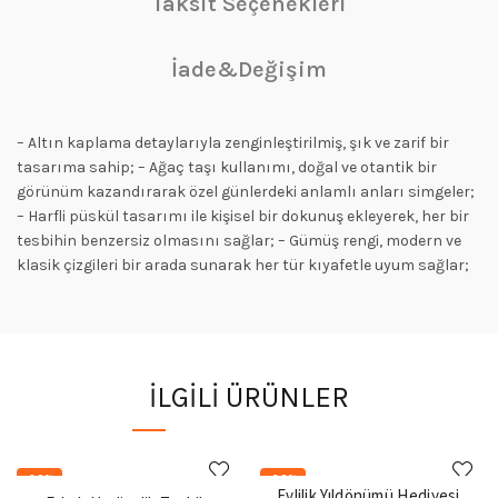
Taksit Seçenekleri
İade&Değişim
– Altın kaplama detaylarıyla zenginleştirilmiş, şık ve zarif bir
tasarıma sahip; – Ağaç taşı kullanımı, doğal ve otantik bir
görünüm kazandırarak özel günlerdeki anlamlı anları simgeler;
– Harfli püskül tasarımı ile kişisel bir dokunuş ekleyerek, her bir
tesbihin benzersiz olmasını sağlar; – Gümüş rengi, modern ve
klasik çizgileri bir arada sunarak her tür kıyafetle uyum sağlar;
İLGILI ÜRÜNLER
-20%
-20%
Evlilik Yıldönümü Hediyesi,