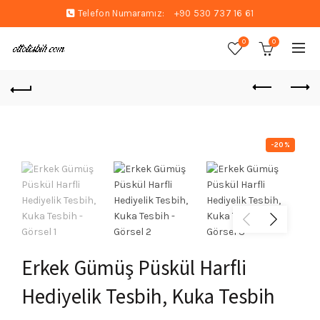
Telefon Numaramız:
+90 530 737 16 61
0
0
-20%
Erkek Gümüş Püskül Harfli
Hediyelik Tesbih, Kuka Tesbih