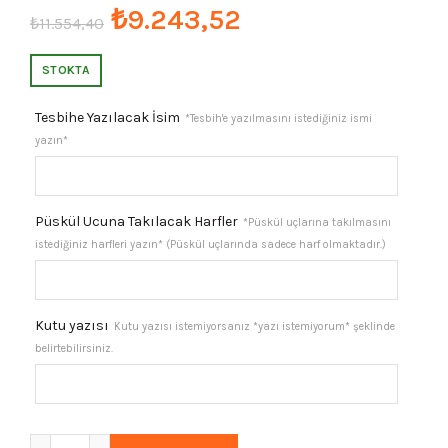
Orijinal
Şu
₺
9.243,52
₺
11.554,40
fiyat:
andaki
STOKTA
₺11.554,40.
fiyat:
Tesbihe Yazılacak İsim
*Tesbih'e yazılmasını istediğiniz ismi
yazın*
₺9.243,52.
Püskül Ucuna Takılacak Harfler
*Püskül uçlarına takılmasını
istediğiniz harfleri yazın* (Püskül uçlarında sadece harf olmaktadır.)
Kutu yazısı
Kutu yazısı istemiyorsanız *yazı istemiyorum* şeklinde
belirtebilirsiniz.
Erkek Gümüş Püskül Harfli Hediyelik Tesbih, Kuka Tesbih ad