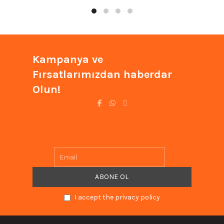
₺1.341,50.
₺1.341
Kampanya ve
Fırsatlarımızdan haberdar
Olun!
I accept the privacy policy