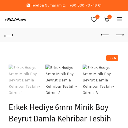
Telefon Numaramız:
+90 530 737 16 61
0
0
-20%
Erkek Hediye 6mm Minik Boy
Beyrut Damla Kehribar Tesbih