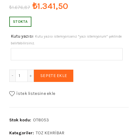
Orijinal
Şu
₺
1.341,50
₺
1.676,87
fiyat:
andaki
STOKTA
₺1.676,87.
fiyat:
Kutu yazısı
Kutu yazısı istemiyorsanız *yazı istemiyorum* şeklinde
belirtebilirsiniz.
₺1.341,50.
Erkek Hediye 6mm Minik Boy Beyrut Damla Kehribar Tesbih
SEPETE EKLE
İstek listesine ekle
Stok kodu:
OT8053
Kategoriler:
TOZ KEHRİBAR