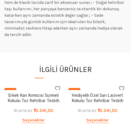
hem de klasik tarzda zarif bir aksesuar sunar.; – Doğal kehribar
taşı kullanımı, her parçaya benzersiz ve otantik bir dokunuş
katarken aynı zamanda estetik değer sağlar.; – Sade
tasarımıyla günlük kullanım için ideal olan bu bilezik,
minimalist zevklere hitap ederken aynı zamanda hediye olarak
da tercih edilir.
İLGILI ÜRÜNLER
-20%
-20%
Erkek Kan Kırmızısı Sürmeli
Hediyelik Özel Sarı Lacivert
Kokulu Toz Kehribar Tesbih
Kokulu Toz Kehribar Tesbih
Orijinal
Şu
Orijinal
Şu
₺
1.341,50
₺
1.341,50
₺
1.676,87
₺
1.676,87
fiyat:
andaki
fiyat:
andak
Seçenekler
Seçenekler
₺1.676,87.
fiyat:
₺1.676,87.
fiyat: