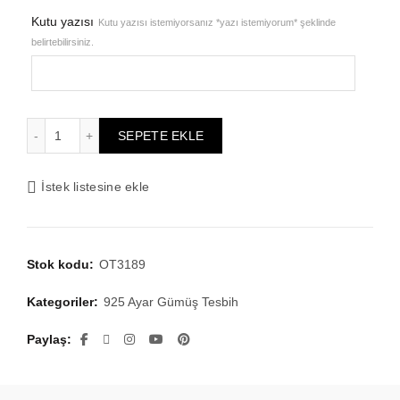
₺38.987,00.
fiyat:
Kutu yazısı
Kutu yazısı istemiyorsanız *yazı istemiyorum* şeklinde
belirtebilirsiniz.
₺31.189,60.
Erkek Hediye Tesbih, Özel Tasarım Tesbih, Kaliteli Tesbih,
SEPETE EKLE
İstek listesine ekle
Stok kodu:
OT3189
Kategoriler:
925 Ayar Gümüş Tesbih
Paylaş