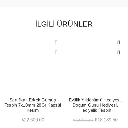
İLGILI ÜRÜNLER
-20%
Sertifikalı Erkek Gümüş
Evlilik Yıldönümü Hediyesi,
Tespih 7x10mm 28Gr Kapsül
Doğum Günü Hediyesi,
Kesim
Hediyelik Tesbih
Orijinal
Şu
₺
22.500,00
₺
18.189,50
₺
22.736,87
fiyat:
anda