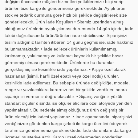
değişim öncesinde müşteri hizmetleri yetkililerimize bilgi verip
ürünleri bize kargo ile göndermeniz gerekmektedir. Ayıplı ürün
stok ve tedarik durmuna göre hızlı bir şekilde değiştirilerek size
gönderilecektir. Ürün İade Koşulları • Sitemiz üzerinden almış
olduğunuz ürünlerin ayıplı çıkması durumunda 14 gün içinde, iade
talebi doğrultusunda ürün/ürünleri iade edebilirsiniz. Siparişinizi
teslim aldığınız tarihten itibaren 14 günü geçmiş ise, iade hakkınız
bulunmamaktadır. • İade edilecek ürünlerin kullanılmamış,
kırılmamış, yakılmamış ve kullanıcı kaynaklı bir şekilde hasar
görmemiş olması gerekmektedir. Ürünlerde bu durumlar
gerçekleşmiş ise kesinlikle iade yapılamaz. • Kişiye özel olarak
hazırlanan (isimli, harfli özel ebatlı veya özel notlu) ürünler,
kesinlikle iade edilemez. Bu sebeple üründe değişikliğe, modele,
renge ve yazılacaklara kararnızı net bir şekilde verdikten sonra
siparişinizi vermeniz doğru olacaktır. • Sipariş veriğiniz yüzük
standart ölçüler dışında ise ölçüler alıcılara özel atölyede yeniden
yapılmaktadır. Bu nedenle almış olduğunuz ürün değişmiş bir
ürün olacaği için iadesi yapılamaz. • İade aşamasında, siparişinizi
verdiğinizde gönderilen kargo şirketi ile kargo ücretini ödeyerek
tarafımıza göndermeniz gerekmektedir. İade durumlarında kargo
ücretleri müşteriye aittir. Kargo ücreti ödenmeden gönderilen