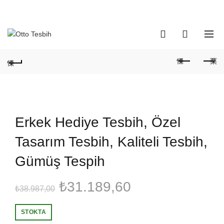
Telefon Numaramız:
+90 530 737 16 61
0
0
Erkek Hediye Tesbih, Özel
Tasarım Tesbih, Kaliteli Tesbih,
Gümüş Tespih
Orijinal
Şu
₺
31.189,60
₺
38.987,00
fiyat:
andaki
STOKTA