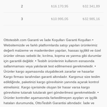
2
₺
16.170,95
₺
32.341,89
3
₺
10.995,05
₺
32.985,16
Ottotesbih.com Garanti ve İade Koşulları Garanti Koşulları •
Websitemizde ve farklı platformlarda satışı yapılan ürünlerimiz
değerli malzeme ve madenlerden yapılan, hassas işçilikli ve özel
ürünler olması sebebi ile; kırılma, kopma ve yanma gibi durumlar
için garantili değildir. • Tesbih ürünlerinin kullanım esnasında
sallanmaması veya yakılarak test edilmemesi gerekmetedir. •
Ürünler kargo aşamasında oluşabilecek zararlar ve hasarlar
Kargo firması tarafından garanti altındadır. Kargonuz size teslim
edildiğinde, paketinizi kargo görevlisinin yanında açarak kontrol
etmelisiniz. Kargo içerisinde oluşan bir hasar varsa kargo
görevlisine tutanak tutularak geri gönderilmesi gerekmektedir. •
Ürünler kontroller aşamasında farkedilmeyen ayıpları ve işçilik
hataları durumunda, OttoTesbih Garantisi altındadır. İade ve