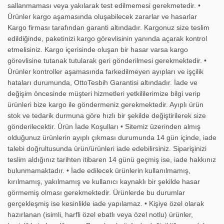
sallanmaması veya yakılarak test edilmemesi gerekmetedir. •
Ürünler kargo aşamasında oluşabilecek zararlar ve hasarlar
Kargo firması tarafından garanti altındadır. Kargonuz size teslim
edildiğinde, paketinizi kargo görevlisinin yanında açarak kontrol
etmelisiniz. Kargo içerisinde oluşan bir hasar varsa kargo
görevlisine tutanak tutularak geri gönderilmesi gerekmektedir. •
Ürünler kontroller aşamasında farkedilmeyen ayıpları ve işçilik
hataları durumunda, OttoTesbih Garantisi altındadır. İade ve
değişim öncesinde müşteri hizmetleri yetkililerimize bilgi verip
ürünleri bize kargo ile göndermeniz gerekmektedir. Ayıplı ürün
stok ve tedarik durmuna göre hızlı bir şekilde değiştirilerek size
gönderilecektir. Ürün İade Koşulları • Sitemiz üzerinden almış
olduğunuz ürünlerin ayıplı çıkması durumunda 14 gün içinde, iade
talebi doğrultusunda ürün/ürünleri iade edebilirsiniz. Siparişinizi
teslim aldığınız tarihten itibaren 14 günü geçmiş ise, iade hakkınız
bulunmamaktadır. • İade edilecek ürünlerin kullanılmamış,
kırılmamış, yakılmamış ve kullanıcı kaynaklı bir şekilde hasar
görmemiş olması gerekmektedir. Ürünlerde bu durumlar
gerçekleşmiş ise kesinlikle iade yapılamaz. • Kişiye özel olarak
hazırlanan (isimli, harfli özel ebatlı veya özel notlu) ürünler,