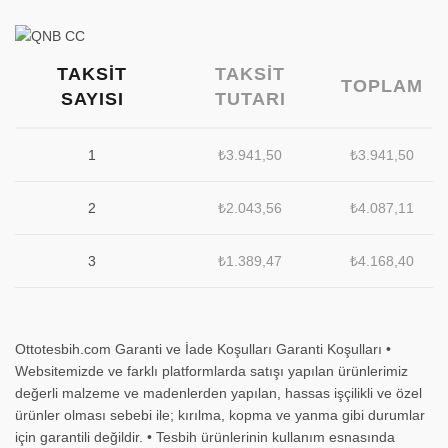
TAKSIT
TAKSIT
TOPLAM
SAYISI
TUTARI
1
₺
3.941,50
₺
3.941,50
2
₺
2.043,56
₺
4.087,11
3
₺
1.389,47
₺
4.168,40
Ottotesbih.com Garanti ve İade Koşulları Garanti Koşulları •
Websitemizde ve farklı platformlarda satışı yapılan ürünlerimiz
değerli malzeme ve madenlerden yapılan, hassas işçilikli ve özel
ürünler olması sebebi ile; kırılma, kopma ve yanma gibi durumlar
için garantili değildir. • Tesbih ürünlerinin kullanım esnasında