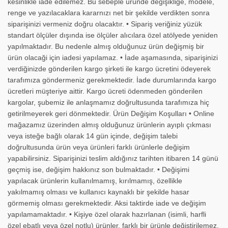
kesinlikle iade edilemez. Bu sebeple üründe değişikliğe, modele,
renge ve yazılacaklara kararnızı net bir şekilde verdikten sonra
siparişinizi vermeniz doğru olacaktır. • Sipariş veriğiniz yüzük
standart ölçüler dışında ise ölçüler alıcılara özel atölyede yeniden
yapılmaktadır. Bu nedenle almış olduğunuz ürün değişmiş bir
ürün olacaği için iadesi yapılamaz. • İade aşamasında, siparişinizi
verdiğinizde gönderilen kargo şirketi ile kargo ücretini ödeyerek
tarafımıza göndermeniz gerekmektedir. İade durumlarında kargo
ücretleri müşteriye aittir. Kargo ücreti ödenmeden gönderilen
kargolar, şubemiz ile anlaşmamız doğrultusunda tarafımıza hiç
getirilmeyerek geri dönmektedir. Ürün Değişim Koşulları • Online
mağazamız üzerinden almış olduğunuz ürünlerin ayıplı çıkması
veya isteğe bağlı olarak 14 gün içinde, değişim talebi
doğrultusunda ürün veya ürünleri farklı ürünlerle değişim
yapabilirsiniz. Siparişinizi teslim aldığınız tarihten itibaren 14 günü
geçmiş ise, değişim hakkınız son bulmaktadır. • Değişimi
yapılacak ürünlerin kullanılmamış, kırılmamış, özellikle
yakılmamış olması ve kullanıcı kaynaklı bir şekilde hasar
görmemiş olması gerekmektedir. Aksi taktirde iade ve değişim
yapılamamaktadır. • Kişiye özel olarak hazırlanan (isimli, harfli
özel ebatlı veya özel notlu) ürünler, farklı bir ürünle değiştirilemez.