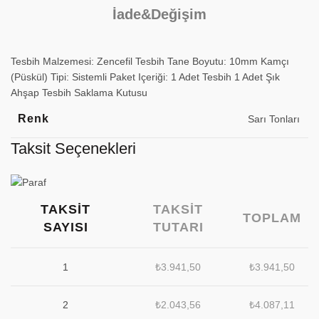
İade&Değişim
Tesbih Malzemesi: Zencefil Tesbih Tane Boyutu: 10mm Kamçı
(Püskül) Tipi: Sistemli Paket Içeriği: 1 Adet Tesbih 1 Adet Şık
Ahşap Tesbih Saklama Kutusu
Renk
Sarı Tonları
Taksit Seçenekleri
TAKSIT
TAKSIT
TOPLAM
SAYISI
TUTARI
1
₺
3.941,50
₺
3.941,50
2
₺
2.043,56
₺
4.087,11