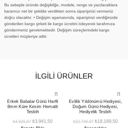
Bu sebeple üründe değişikliğe, modele, renge ve yazılacaklara
kararnızı net bir şekilde verdikten sonra siparişinizi vermeniz
doğru olacaktır. • Değişim aşamasında, siparişinizi verdiğinizde
gönderilen kargo şirketi ile kargo ücretini ödeyerek tarafımıza
göndermeniz gerekmektedir. Değişim süreçlerindeki kargo
ücretleri müşteriye aittir.
İLGILI ÜRÜNLER
-20%
-20%
Erkek Babalar Günü Harfli
Evlilik Yıldönümü Hediyesi,
8mm Küre Kesim Hematit
Doğum Günü Hediyesi,
Tesbih
Hediyelik Tesbih
Orijinal
Şu
Orijinal
Şu
₺
3.941,50
₺
18.189,50
₺
4.926,87
₺
22.736,87
Sepete Ekle
Seçenekler