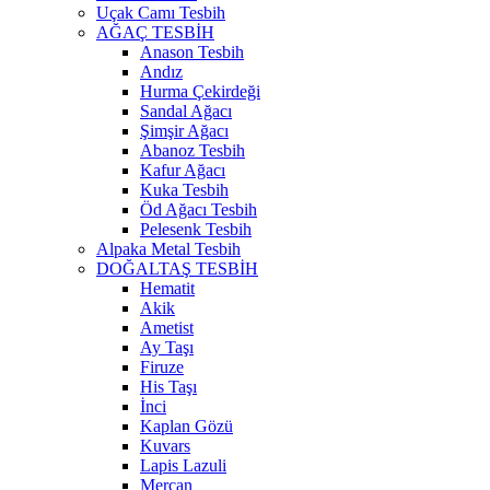
Uçak Camı Tesbih
AĞAÇ TESBİH
Anason Tesbih
Andız
Hurma Çekirdeği
Sandal Ağacı
Şimşir Ağacı
Abanoz Tesbih
Kafur Ağacı
Kuka Tesbih
Öd Ağacı Tesbih
Pelesenk Tesbih
Alpaka Metal Tesbih
DOĞALTAŞ TESBİH
Hematit
Akik
Ametist
Ay Taşı
Firuze
His Taşı
İnci
Kaplan Gözü
Kuvars
Lapis Lazuli
Mercan