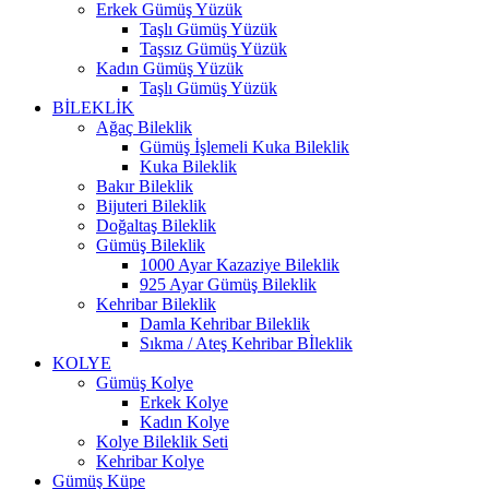
Erkek Gümüş Yüzük
Taşlı Gümüş Yüzük
Taşsız Gümüş Yüzük
Kadın Gümüş Yüzük
Taşlı Gümüş Yüzük
BİLEKLİK
Ağaç Bileklik
Gümüş İşlemeli Kuka Bileklik
Kuka Bileklik
Bakır Bileklik
Bijuteri Bileklik
Doğaltaş Bileklik
Gümüş Bileklik
1000 Ayar Kazaziye Bileklik
925 Ayar Gümüş Bileklik
Kehribar Bileklik
Damla Kehribar Bileklik
Sıkma / Ateş Kehribar Bİleklik
KOLYE
Gümüş Kolye
Erkek Kolye
Kadın Kolye
Kolye Bileklik Seti
Kehribar Kolye
Gümüş Küpe