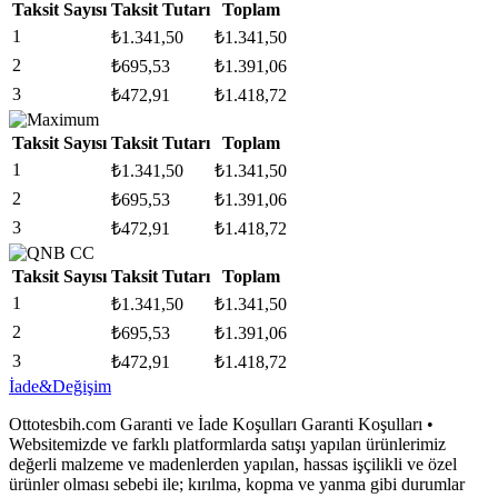
Taksit Sayısı
Taksit Tutarı
Toplam
1
₺
1.341,50
₺
1.341,50
2
₺
695,53
₺
1.391,06
3
₺
472,91
₺
1.418,72
Taksit Sayısı
Taksit Tutarı
Toplam
1
₺
1.341,50
₺
1.341,50
2
₺
695,53
₺
1.391,06
3
₺
472,91
₺
1.418,72
Taksit Sayısı
Taksit Tutarı
Toplam
1
₺
1.341,50
₺
1.341,50
2
₺
695,53
₺
1.391,06
3
₺
472,91
₺
1.418,72
İade&Değişim
Ottotesbih.com Garanti ve İade Koşulları Garanti Koşulları •
Websitemizde ve farklı platformlarda satışı yapılan ürünlerimiz
değerli malzeme ve madenlerden yapılan, hassas işçilikli ve özel
ürünler olması sebebi ile; kırılma, kopma ve yanma gibi durumlar