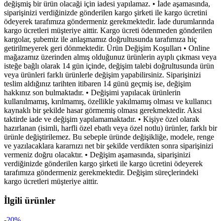
değişmiş bir ürün olacaği için iadesi yapılamaz. • İade aşamasında,
siparişinizi verdiğinizde gönderilen kargo şirketi ile kargo ücretini
ödeyerek tarafımıza göndermeniz gerekmektedir. İade durumlarında
kargo ücretleri müşteriye aittir. Kargo ücreti ödenmeden gönderilen
kargolar, şubemiz ile anlaşmamız doğrultusunda tarafımıza hiç
getirilmeyerek geri dönmektedir. Ürün Değişim Koşulları • Online
mağazamız üzerinden almış olduğunuz ürünlerin ayıplı çıkması veya
isteğe bağlı olarak 14 gün içinde, değişim talebi doğrultusunda ürün
veya ürünleri farklı ürünlerle değişim yapabilirsiniz. Siparişinizi
teslim aldığınız tarihten itibaren 14 günü geçmiş ise, değişim
hakkınız son bulmaktadır. • Değişimi yapılacak ürünlerin
kullanılmamış, kırılmamış, özellikle yakılmamış olması ve kullanıcı
kaynaklı bir şekilde hasar görmemiş olması gerekmektedir. Aksi
taktirde iade ve değişim yapılamamaktadır. • Kişiye özel olarak
hazırlanan (isimli, harfli özel ebatlı veya özel notlu) ürünler, farklı bir
ürünle değiştirilemez. Bu sebeple üründe değişikliğe, modele, renge
ve yazılacaklara kararnızı net bir şekilde verdikten sonra siparişinizi
vermeniz doğru olacaktır. • Değişim aşamasında, siparişinizi
verdiğinizde gönderilen kargo şirketi ile kargo ücretini ödeyerek
tarafımıza göndermeniz gerekmektedir. Değişim süreçlerindeki
kargo ücretleri müşteriye aittir.
İlgili ürünler
-20%