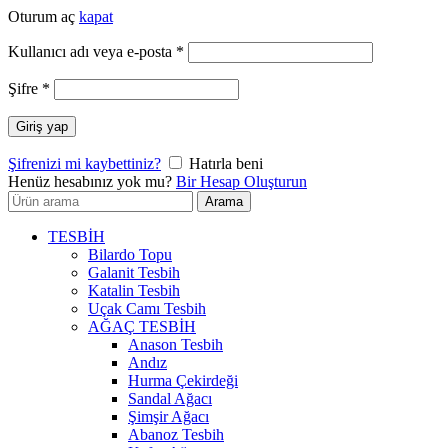
Oturum aç
kapat
Gerekli
Kullanıcı adı veya e-posta
*
Gerekli
Şifre
*
Giriş yap
Şifrenizi mi kaybettiniz?
Hatırla beni
Henüz hesabınız yok mu?
Bir Hesap Oluşturun
Arayın:
Arama
TESBİH
Bilardo Topu
Galanit Tesbih
Katalin Tesbih
Uçak Camı Tesbih
AĞAÇ TESBİH
Anason Tesbih
Andız
Hurma Çekirdeği
Sandal Ağacı
Şimşir Ağacı
Abanoz Tesbih