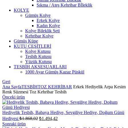
Sıkma / Ateş Kehribar Bİleklik
KOLYE
Gümüş Kolye
Erkek Kolye
Kadın Kolye
Kolye Bileklik Seti
Kehribar Kolye
Gümüş Küpe
KUTU ÇEŞİTLERİ
Kolye Kutusu
Tesbih Kutusu
Yüzük Kutusu
TESBİH AKSESUARLARI
1000 Ayar Gümüş Kazaz Püskül
Geri
Ana Sayfa
TESBİH
TOZ KEHRİBAR
Erkek Hediyelik Arpa Kesim
Renk Süzmesi Toz Kehribar Tesbih
Önceki ürün
Hediyelik Tesbih, Babaya Hediye, Sevgiliye Hediye, Doğum Günü
Orijinal
Şu
Hediyesi
₺
1.868,02
₺
1.494,42
fiyat:
andaki
Sonraki ürün
fiyat: