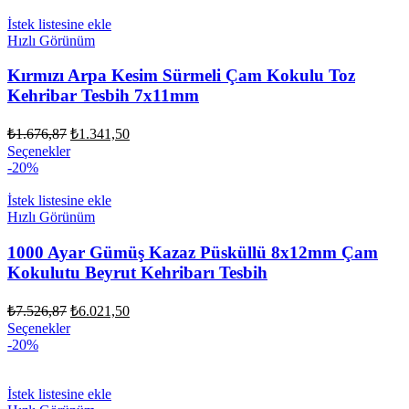
İstek listesine ekle
Hızlı Görünüm
Kırmızı Arpa Kesim Sürmeli Çam Kokulu Toz
Kehribar Tesbih 7x11mm
Orijinal
Şu
₺
1.676,87
₺
1.341,50
fiyat:
andaki
Seçenekler
fiyat:
₺1.676,87.
-20%
₺1.341,50.
İstek listesine ekle
Hızlı Görünüm
1000 Ayar Gümüş Kazaz Püsküllü 8x12mm Çam
Kokulutu Beyrut Kehribarı Tesbih
Orijinal
Şu
₺
7.526,87
₺
6.021,50
fiyat:
andaki
Seçenekler
fiyat:
₺7.526,87.
-20%
₺6.021,50.
İstek listesine ekle