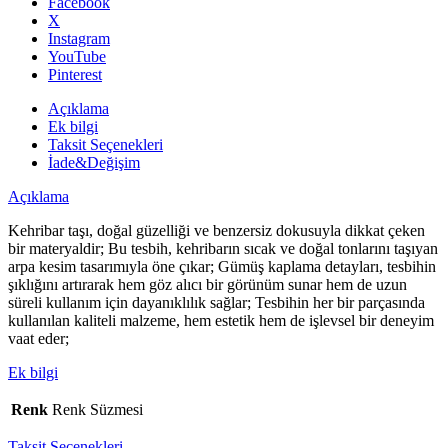
Facebook
Kehribar
X
Tesbih
Instagram
adet
YouTube
Pinterest
Açıklama
Ek bilgi
Taksit Seçenekleri
İade&Değişim
Açıklama
Kehribar taşı, doğal güzelliği ve benzersiz dokusuyla dikkat çeken
bir materyaldir; Bu tesbih, kehribarın sıcak ve doğal tonlarını taşıyan
arpa kesim tasarımıyla öne çıkar; Gümüş kaplama detayları, tesbihin
şıklığını artırarak hem göz alıcı bir görünüm sunar hem de uzun
süreli kullanım için dayanıklılık sağlar; Tesbihin her bir parçasında
kullanılan kaliteli malzeme, hem estetik hem de işlevsel bir deneyim
vaat eder;
Ek bilgi
Renk
Renk Süzmesi
Taksit Seçenekleri