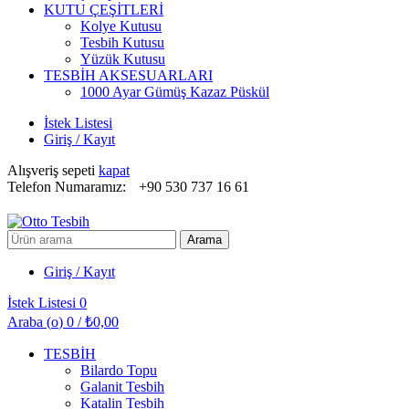
KUTU ÇEŞİTLERİ
Kolye Kutusu
Tesbih Kutusu
Yüzük Kutusu
TESBİH AKSESUARLARI
1000 Ayar Gümüş Kazaz Püskül
İstek Listesi
Giriş / Kayıt
Alışveriş sepeti
kapat
Telefon Numaramız:
+90 530 737 16 61
Arayın:
Arama
Giriş / Kayıt
İstek Listesi
0
Araba (
o
)
0
/
₺
0,00
TESBİH
Bilardo Topu
Galanit Tesbih
Katalin Tesbih