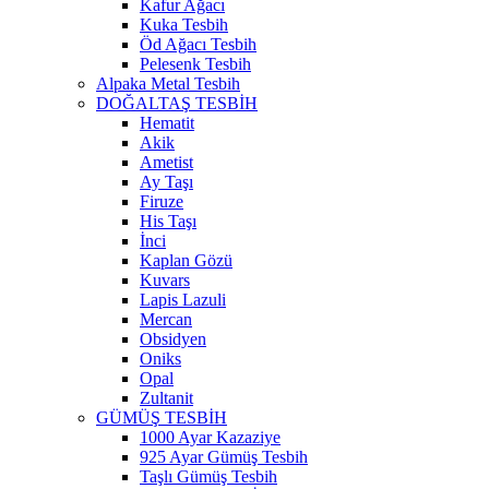
Kafur Ağacı
Kuka Tesbih
Öd Ağacı Tesbih
Pelesenk Tesbih
Alpaka Metal Tesbih
DOĞALTAŞ TESBİH
Hematit
Akik
Ametist
Ay Taşı
Firuze
His Taşı
İnci
Kaplan Gözü
Kuvars
Lapis Lazuli
Mercan
Obsidyen
Oniks
Opal
Zultanit
GÜMÜŞ TESBİH
1000 Ayar Kazaziye
925 Ayar Gümüş Tesbih
Taşlı Gümüş Tesbih