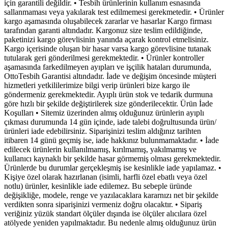
için garantili değildir. • Tesbih ürünlerinin kullanım esnasında
sallanmaması veya yakılarak test edilmemesi gerekmetedir. • Ürünler
kargo aşamasında oluşabilecek zararlar ve hasarlar Kargo firması
tarafından garanti altındadır. Kargonuz size teslim edildiğinde,
paketinizi kargo görevlisinin yanında açarak kontrol etmelisiniz.
Kargo içerisinde oluşan bir hasar varsa kargo görevlisine tutanak
tutularak geri gönderilmesi gerekmektedir. • Ürünler kontroller
aşamasında farkedilmeyen ayıpları ve işçilik hataları durumunda,
OttoTesbih Garantisi altındadır. İade ve değişim öncesinde müşteri
hizmetleri yetkililerimize bilgi verip ürünleri bize kargo ile
göndermeniz gerekmektedir. Ayıplı ürün stok ve tedarik durmuna
göre hızlı bir şekilde değiştirilerek size gönderilecektir. Ürün İade
Koşulları • Sitemiz üzerinden almış olduğunuz ürünlerin ayıplı
çıkması durumunda 14 gün içinde, iade talebi doğrultusunda ürün/
ürünleri iade edebilirsiniz. Siparişinizi teslim aldığınız tarihten
itibaren 14 günü geçmiş ise, iade hakkınız bulunmamaktadır. • İade
edilecek ürünlerin kullanılmamış, kırılmamış, yakılmamış ve
kullanıcı kaynaklı bir şekilde hasar görmemiş olması gerekmektedir.
Ürünlerde bu durumlar gerçekleşmiş ise kesinlikle iade yapılamaz. •
Kişiye özel olarak hazırlanan (isimli, harfli özel ebatlı veya özel
notlu) ürünler, kesinlikle iade edilemez. Bu sebeple üründe
değişikliğe, modele, renge ve yazılacaklara kararnızı net bir şekilde
verdikten sonra siparişinizi vermeniz doğru olacaktır. • Sipariş
veriğiniz yüzük standart ölçüler dışında ise ölçüler alıcılara özel
atölyede yeniden yapılmaktadır. Bu nedenle almış olduğunuz ürün