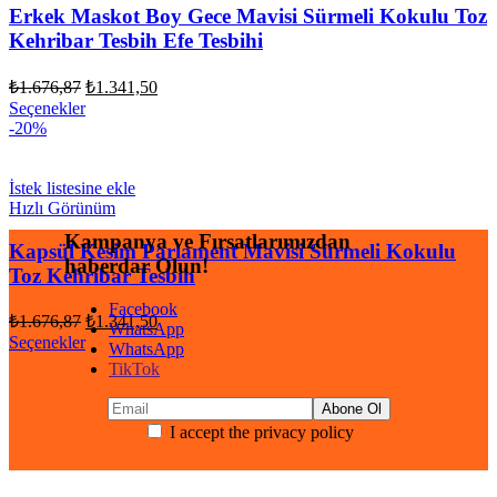
Erkek Maskot Boy Gece Mavisi Sürmeli Kokulu Toz
Kehribar Tesbih Efe Tesbihi
Orijinal
Şu
₺
1.676,87
₺
1.341,50
fiyat:
andaki
Seçenekler
fiyat:
₺1.676,87.
-20%
₺1.341,50.
İstek listesine ekle
Hızlı Görünüm
Kampanya ve Fırsatlarımızdan
Kapsül Kesim Parlament Mavisi Sürmeli Kokulu
haberdar Olun!
Toz Kehribar Tesbih
Facebook
Orijinal
Şu
₺
1.676,87
₺
1.341,50
WhatsApp
fiyat:
andaki
Seçenekler
WhatsApp
fiyat:
₺1.676,87.
TikTok
₺1.341,50.
I accept the privacy policy