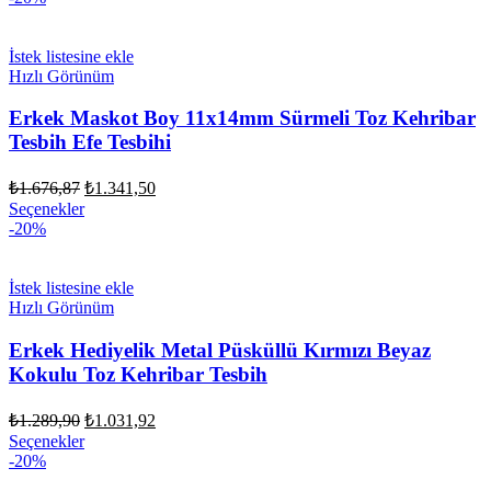
İstek listesine ekle
Hızlı Görünüm
Erkek Maskot Boy 11x14mm Sürmeli Toz Kehribar
Tesbih Efe Tesbihi
Orijinal
Şu
₺
1.676,87
₺
1.341,50
fiyat:
andaki
Seçenekler
fiyat:
₺1.676,87.
-20%
₺1.341,50.
İstek listesine ekle
Hızlı Görünüm
Erkek Hediyelik Metal Püsküllü Kırmızı Beyaz
Kokulu Toz Kehribar Tesbih
Orijinal
Şu
₺
1.289,90
₺
1.031,92
fiyat:
andaki
Seçenekler
fiyat:
₺1.289,90.
-20%
₺1.031,92.