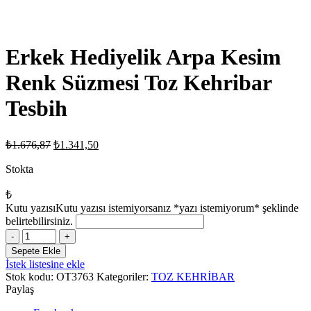
Erkek Hediyelik Arpa Kesim
Renk Süzmesi Toz Kehribar
Tesbih
Orijinal
Şu
₺
1.676,87
₺
1.341,50
fiyat:
andaki
fiyat:
Stokta
₺1.676,87.
₺1.341,50.
₺
Kutu yazısı
Kutu yazısı istemiyorsanız *yazı istemiyorum* şeklinde
belirtebilirsiniz.
Erkek
Hediyelik
Sepete Ekle
Arpa
İstek listesine ekle
Kesim
Stok kodu:
OT3763
Kategoriler:
TOZ KEHRİBAR
Renk
Paylaş
Süzmesi
Toz