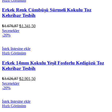
Hızlı Görünüm
Erkek Renk Cümbüşü Sürmeli Kokulu Toz
Kehribar Tesbih
Orijinal
Şu
₺
1.676,87
₺
1.341,50
fiyat:
andaki
Seçenekler
fiyat:
₺1.676,87.
-20%
₺1.341,50.
İstek listesine ekle
Hızlı Görünüm
Erkek 14mm Kokulu Yeşil Fosforlu Kedigözü Toz
Kehribar Tesbih
Orijinal
Şu
₺
3.626,87
₺
2.901,50
fiyat:
andaki
Seçenekler
fiyat:
₺3.626,87.
-20%
₺2.901,50.
İstek listesine ekle
Hızlı Görünüm