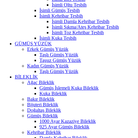
İsimli Oltu Tesbih
İsimli Gümüş Tesbih
İsimli Kehribar Tesbih
İsimli Damla Kehribar Tesbih
İsimli Sıkma/Ateş Kehribar Tesbih
İsimli Toz Kehribar Tesbih
İsimli Kuka Tesbih
GÜMÜŞ YÜZÜK
Erkek Gümüş Yüzük
Taşlı Gümüş Yüzük
Taşsız Gümüş Yüzük
Kadın Gümüş Yüzük
Taşlı Gümüş Yüzük
BİLEKLİK
Ağaç Bileklik
Gümüş İşlemeli Kuka Bileklik
Kuka Bileklik
Bakır Bileklik
Bijuteri Bileklik
Doğaltaş Bileklik
Gümüş Bileklik
1000 Ayar Kazaziye Bileklik
925 Ayar Gümüş Bileklik
Kehribar Bileklik
Damla Kehribar Bileklik