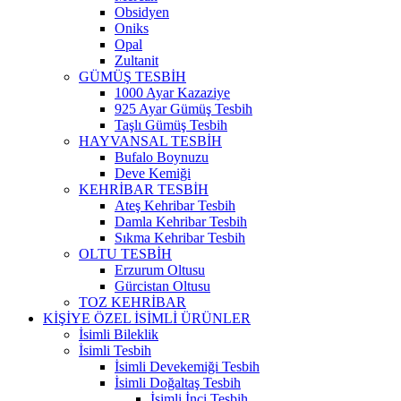
Obsidyen
Oniks
Opal
Zultanit
GÜMÜŞ TESBİH
1000 Ayar Kazaziye
925 Ayar Gümüş Tesbih
Taşlı Gümüş Tesbih
HAYVANSAL TESBİH
Bufalo Boynuzu
Deve Kemiği
KEHRİBAR TESBİH
Ateş Kehribar Tesbih
Damla Kehribar Tesbih
Sıkma Kehribar Tesbih
OLTU TESBİH
Erzurum Oltusu
Gürcistan Oltusu
TOZ KEHRİBAR
KİŞİYE ÖZEL İSİMLİ ÜRÜNLER
İsimli Bileklik
İsimli Tesbih
İsimli Devekemiği Tesbih
İsimli Doğaltaş Tesbih
İsimli İnci Tesbih