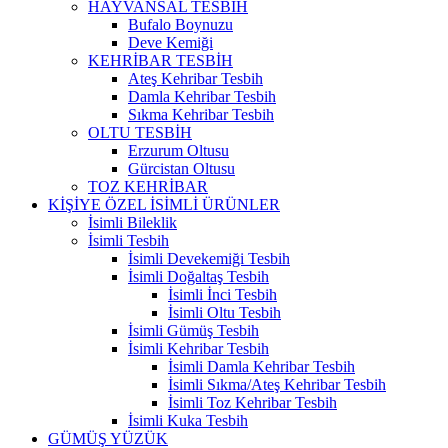
HAYVANSAL TESBİH
Bufalo Boynuzu
Deve Kemiği
KEHRİBAR TESBİH
Ateş Kehribar Tesbih
Damla Kehribar Tesbih
Sıkma Kehribar Tesbih
OLTU TESBİH
Erzurum Oltusu
Gürcistan Oltusu
TOZ KEHRİBAR
KİŞİYE ÖZEL İSİMLİ ÜRÜNLER
İsimli Bileklik
İsimli Tesbih
İsimli Devekemiği Tesbih
İsimli Doğaltaş Tesbih
İsimli İnci Tesbih
İsimli Oltu Tesbih
İsimli Gümüş Tesbih
İsimli Kehribar Tesbih
İsimli Damla Kehribar Tesbih
İsimli Sıkma/Ateş Kehribar Tesbih
İsimli Toz Kehribar Tesbih
İsimli Kuka Tesbih
GÜMÜŞ YÜZÜK