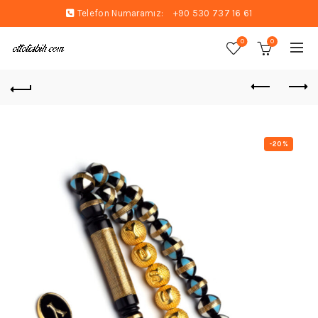
Telefon Numaramız:
+90 530 737 16 61
0
0
-20%