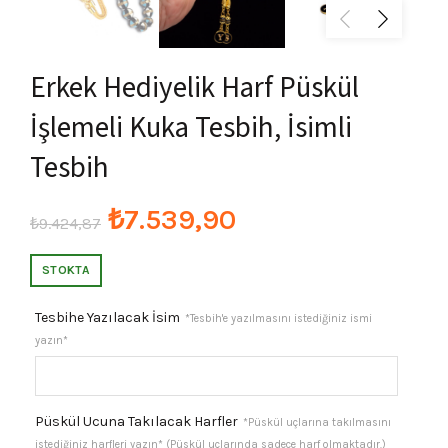
Erkek Hediyelik Harf Püskül
İşlemeli Kuka Tesbih, İsimli
Tesbih
Orijinal
Şu
₺
7.539,90
₺
9.424,87
fiyat:
andaki
STOKTA
₺9.424,87.
fiyat:
Tesbihe Yazılacak İsim
*Tesbih'e yazılmasını istediğiniz ismi
yazın*
₺7.539,90.
Püskül Ucuna Takılacak Harfler
*Püskül uçlarına takılmasını
istediğiniz harfleri yazın* (Püskül uçlarında sadece harf olmaktadır.)