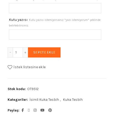
Kutu yazısı
Kutu yazısı istemiyorsanız *yazı istemiyorum* şeklinde
belirtebilirsiniz.
Erkek Hediyelik Harf Püskül İşlemeli Kuka Tesbih, İsimli Tes
SEPETE EKLE
İstek listesine ekle
Stok kodu:
OT9512
Kategoriler:
İsimli Kuka Tesbih
,
Kuka Tesbih
Paylaş