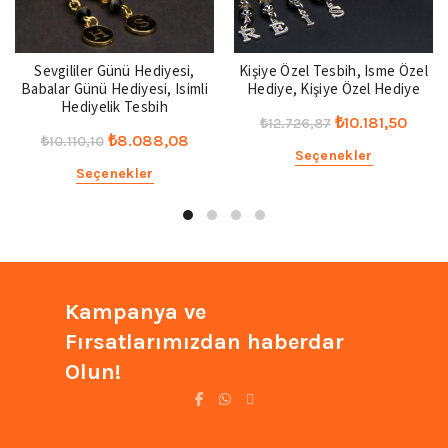
Sevgililer Günü Hediyesi,
Kişiye Özel Tesbih, Isme Özel
Babalar Günü Hediyesi, Isimli
Hediye, Kişiye Özel Hediye
Hediyelik Tesbih
Orijinal
Şu
₺
10.181,50
₺
12.726,87
Orijinal
Şu
₺
8.088,08
₺
10.110,10
fiyat:
anda
Seçenekler
fiyat:
andaki
₺12.726,87.
fiyat:
Seçenekler
₺10.110,10.
fiyat:
₺10.18
₺8.088,08.
Kampanya ve
Fırsatlarımızdan haberdar
Olun!