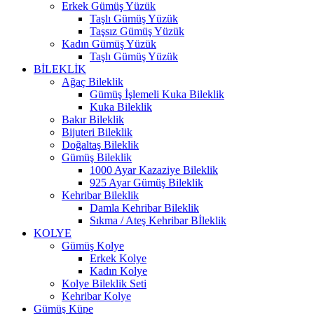
Erkek Gümüş Yüzük
Taşlı Gümüş Yüzük
Taşsız Gümüş Yüzük
Kadın Gümüş Yüzük
Taşlı Gümüş Yüzük
BİLEKLİK
Ağaç Bileklik
Gümüş İşlemeli Kuka Bileklik
Kuka Bileklik
Bakır Bileklik
Bijuteri Bileklik
Doğaltaş Bileklik
Gümüş Bileklik
1000 Ayar Kazaziye Bileklik
925 Ayar Gümüş Bileklik
Kehribar Bileklik
Damla Kehribar Bileklik
Sıkma / Ateş Kehribar Bİleklik
KOLYE
Gümüş Kolye
Erkek Kolye
Kadın Kolye
Kolye Bileklik Seti
Kehribar Kolye
Gümüş Küpe