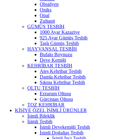
Obsidyen
Oniks
Opal
Zultanit
GÜMÜŞ TESBİH
1000 Ayar Kazaziye
925 Ayar Gümüş Tesbih
Taşlı Gümüş Tesbih
HAYVANSAL TESBİH
Bufalo Boynuzu
Deve Kemiği
KEHRİBAR TESBİH
Ateş Kehribar Tesbih
Damla Kehribar Tesbih
Sıkma Kehribar Tesbih
OLTU TESBİH
Erzurum Oltusu
Gürcistan Oltusu
TOZ KEHRİBAR
KİŞİYE ÖZEL İSİMLİ ÜRÜNLER
İsimli Bileklik
İsimli Tesbih
İsimli Devekemiği Tesbih
İsimli Doğaltaş Tesbih
İsimli İnci Tesbih