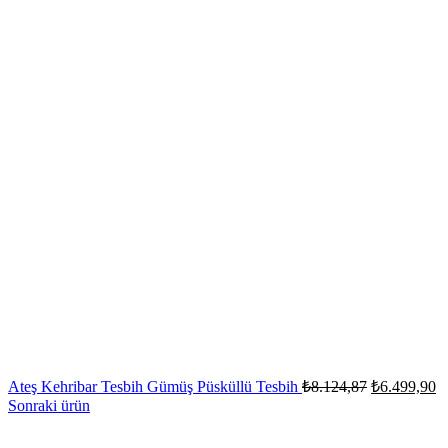
Orijinal
Ş
Ateş Kehribar Tesbih Gümüş Püsküllü Tesbih
₺
8.124,87
₺
6.499,90
fiyat:
a
Sonraki ürün
fi
₺8.124,87.
₺