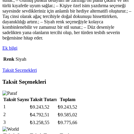
sunar.; – Gümüş püskül detayları ile zarifliği ön plana çıkarır ve her
türlü kıyafetle uyum sağlar.; – Kişiye özel isim yazdırma seçeneği
sayesinde sevdikleriniz için anlamlı bir hediye alternatifi oluşturur.; –
Taş cinsi olarak ağaç tercihiyle doğal dokunuşu hissettirirken,
dayanıklılığı artırır.; – Siyah renk seçeneğiyle kolayca
kombinlenebilir ve zamansız bir stil sunar.; – Düz deseniyle
sadelikten yana olanların tercihi olup, her türden tesbih severin
beğenisine hitap eder.
Ek bilgi
Renk
Siyah
Taksit Seçenekleri
Taksit Seçenekleri
Taksit Sayısı
Taksit Tutarı
Toplam
1
₺
9.243,52
₺
9.243,52
2
₺
4.792,51
₺
9.585,02
3
₺
3.258,55
₺
9.775,66