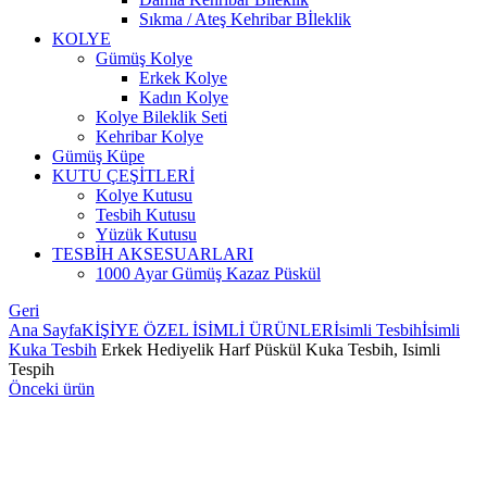
Sıkma / Ateş Kehribar Bİleklik
KOLYE
Gümüş Kolye
Erkek Kolye
Kadın Kolye
Kolye Bileklik Seti
Kehribar Kolye
Gümüş Küpe
KUTU ÇEŞİTLERİ
Kolye Kutusu
Tesbih Kutusu
Yüzük Kutusu
TESBİH AKSESUARLARI
1000 Ayar Gümüş Kazaz Püskül
Geri
Ana Sayfa
KİŞİYE ÖZEL İSİMLİ ÜRÜNLER
İsimli Tesbih
İsimli
Kuka Tesbih
Erkek Hediyelik Harf Püskül Kuka Tesbih, Isimli
Tespih
Önceki ürün