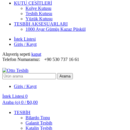
KUTU ÇEŞİTLERİ
Kolye Kutusu
Tesbih Kutusu
Yüzük Kutusu
TESBİH AKSESUARLARI
1000 Ayar Gümüş Kazaz Püskül
İstek Listesi
Giriş / Kayıt
Alışveriş sepeti
kapat
Telefon Numaramız:
+90 530 737 16 61
Arayın:
Arama
Giriş / Kayıt
İstek Listesi
0
Araba (
o
)
0
/
₺
0,00
TESBİH
Bilardo Topu
Galanit Tesbih
Katalin Tesbih