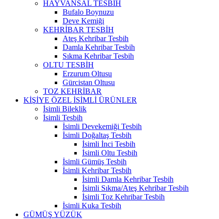
HAYVANSAL TESBİH
Bufalo Boynuzu
Deve Kemiği
KEHRİBAR TESBİH
Ateş Kehribar Tesbih
Damla Kehribar Tesbih
Sıkma Kehribar Tesbih
OLTU TESBİH
Erzurum Oltusu
Gürcistan Oltusu
TOZ KEHRİBAR
KİŞİYE ÖZEL İSİMLİ ÜRÜNLER
İsimli Bileklik
İsimli Tesbih
İsimli Devekemiği Tesbih
İsimli Doğaltaş Tesbih
İsimli İnci Tesbih
İsimli Oltu Tesbih
İsimli Gümüş Tesbih
İsimli Kehribar Tesbih
İsimli Damla Kehribar Tesbih
İsimli Sıkma/Ateş Kehribar Tesbih
İsimli Toz Kehribar Tesbih
İsimli Kuka Tesbih
GÜMÜŞ YÜZÜK