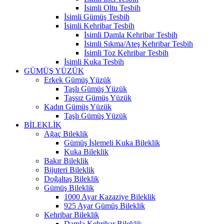
İsimli Oltu Tesbih
İsimli Gümüş Tesbih
İsimli Kehribar Tesbih
İsimli Damla Kehribar Tesbih
İsimli Sıkma/Ateş Kehribar Tesbih
İsimli Toz Kehribar Tesbih
İsimli Kuka Tesbih
GÜMÜŞ YÜZÜK
Erkek Gümüş Yüzük
Taşlı Gümüş Yüzük
Taşsız Gümüş Yüzük
Kadın Gümüş Yüzük
Taşlı Gümüş Yüzük
BİLEKLİK
Ağaç Bileklik
Gümüş İşlemeli Kuka Bileklik
Kuka Bileklik
Bakır Bileklik
Bijuteri Bileklik
Doğaltaş Bileklik
Gümüş Bileklik
1000 Ayar Kazaziye Bileklik
925 Ayar Gümüş Bileklik
Kehribar Bileklik
Damla Kehribar Bileklik