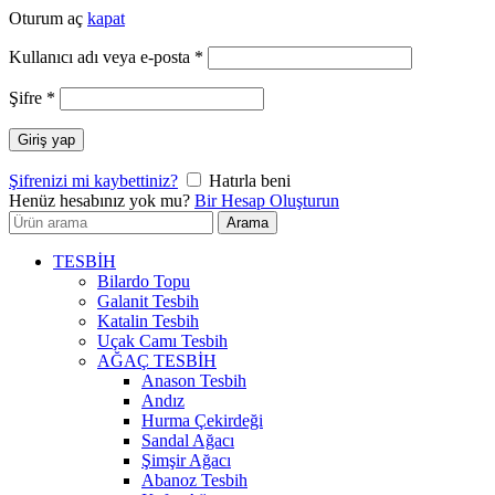
Oturum aç
kapat
Gerekli
Kullanıcı adı veya e-posta
*
Gerekli
Şifre
*
Giriş yap
Şifrenizi mi kaybettiniz?
Hatırla beni
Henüz hesabınız yok mu?
Bir Hesap Oluşturun
Arayın:
Arama
TESBİH
Bilardo Topu
Galanit Tesbih
Katalin Tesbih
Uçak Camı Tesbih
AĞAÇ TESBİH
Anason Tesbih
Andız
Hurma Çekirdeği
Sandal Ağacı
Şimşir Ağacı
Abanoz Tesbih