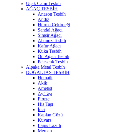
Uçak Camı Tesbih
AĞAÇ TESBİH
Anason Tesbih
Andız
Hurma Çekirdeği
Sandal Ağacı
Şimşir Ağacı
Abanoz Tesbih
Kafur Ağacı
Kuka Tesbih
Öd Ağacı Tesbih
Pelesenk Tesbih
Alpaka Metal Tesbih
DOĞALTAŞ TESBİH
Hematit
Akik
Ametist
Ay Taşı
Firuze
His Taşı
İnci
Kaplan Gözü
Kuvars
Lapis Lazuli
Mercan