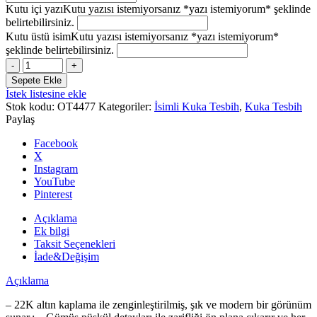
Kutu içi yazı
Kutu yazısı istemiyorsanız *yazı istemiyorum* şeklinde
belirtebilirsiniz.
Kutu üstü isim
Kutu yazısı istemiyorsanız *yazı istemiyorum*
şeklinde belirtebilirsiniz.
Erkek
Hediyelik
Sepete Ekle
Harf
İstek listesine ekle
Püskül
Stok kodu:
OT4477
Kategoriler:
İsimli Kuka Tesbih
,
Kuka Tesbih
Kuka
Paylaş
Tesbih,
Isimli
Facebook
Tespih
X
adet
Instagram
YouTube
Pinterest
Açıklama
Ek bilgi
Taksit Seçenekleri
İade&Değişim
Açıklama
– 22K altın kaplama ile zenginleştirilmiş, şık ve modern bir görünüm