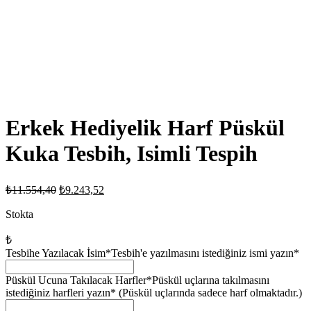
Erkek Hediyelik Harf Püskül
Kuka Tesbih, Isimli Tespih
Orijinal
Şu
₺
11.554,40
₺
9.243,52
fiyat:
andaki
fiyat:
Stokta
₺11.554,40.
₺9.243,52.
₺
Tesbihe Yazılacak İsim
*Tesbih'e yazılmasını istediğiniz ismi yazın*
Püskül Ucuna Takılacak Harfler
*Püskül uçlarına takılmasını
istediğiniz harfleri yazın* (Püskül uçlarında sadece harf olmaktadır.)