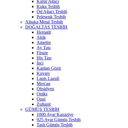
Kafur Ağacı
Kuka Tesbih
Öd Ağacı Tesbih
Pelesenk Tesbih
Alpaka Metal Tesbih
DOĞALTAŞ TESBİH
Hematit
Akik
Ametist
Ay Taşı
Firuze
His Taşı
İnci
Kaplan Gözü
Kuvars
Lapis Lazuli
Mercan
Obsidyen
Oniks
Opal
Zultanit
GÜMÜŞ TESBİH
1000 Ayar Kazaziye
925 Ayar Gümüş Tesbih
Taşlı Gümüş Tesbih