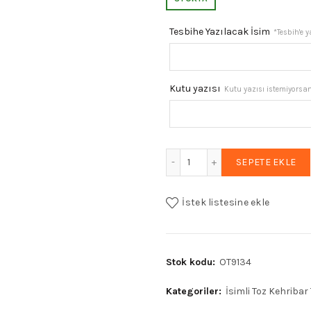
₺2.326,87
f
Tesbihe Yazılacak İsim
*Tesbih'e 
₺
Kutu yazısı
Kutu yazısı istemiyorsanı
Erkek Hediyelik Harf Püskül
SEPETE EKLE
İstek listesine ekle
Stok kodu:
OT9134
Kategoriler:
İsimli Toz Kehribar