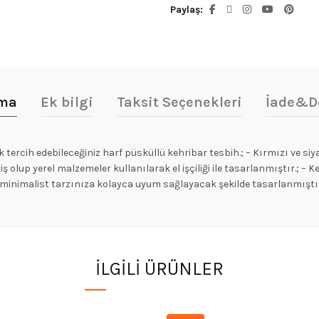
Paylaş
ama
Ek bilgi
Taksit Seçenekleri
İade&D
rak tercih edebileceğiniz harf püsküllü kehribar tesbih.; – Kırmızı v
miş olup yerel malzemeler kullanılarak el işçiliği ile tasarlanmıştır.;
yle minimalist tarzınıza kolayca uyum sağlayacak şekilde tasarlanmıştı
İLGILI ÜRÜNLER