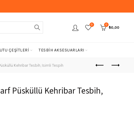
0
0
₺
0,00
UTU ÇEŞİTLERİ
TESBİH AKSESUARLARI
üsküllü Kehribar Tesbih, Isimli Tespih
arf Püsküllü Kehribar Tesbih,
Şu
ndaki