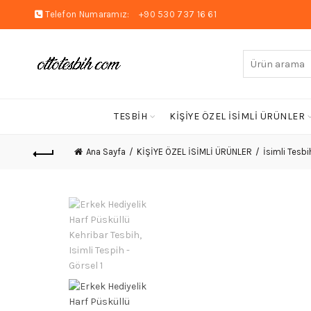
Telefon Numaramız:
+90 530 737 16 61
Arayın:
TESBİH
KİŞİYE ÖZEL İSİMLİ ÜRÜNLER
Ana Sayfa
KİŞİYE ÖZEL İSİMLİ ÜRÜNLER
İsimli Tesbi