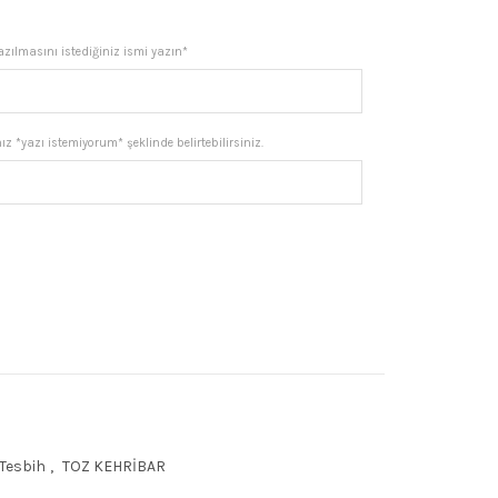
.
iyat:
yazılmasını istediğiniz ismi yazın*
1.861,50.
z *yazı istemiyorum* şeklinde belirtebilirsiniz.
lü Kehribar Tesbih, Isimli Tespih adet
 Tesbih
,
TOZ KEHRİBAR