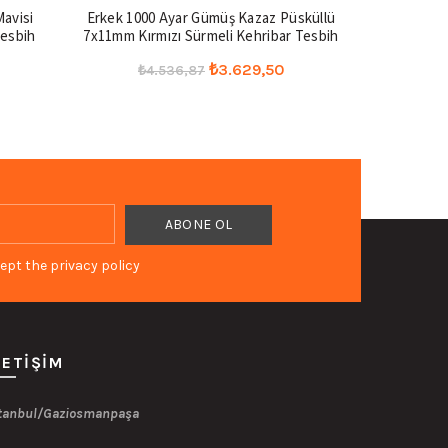
-20%
-20%
avisi
Erkek 1000 Ayar Gümüş Kazaz Püsküllü
Arpa Kesim
Tesbih
7x11mm Kırmızı Sürmeli Kehribar Tesbih
T
u
Orijinal
Şu
₺
3.629,50
₺
4.536,87
₺
ndaki
fiyat:
andaki
Seçenekler
yat:
₺4.536,87.
fiyat:
1.341,50.
₺3.629,50.
ept the privacy policy
LETIŞIM
tanbul/Gaziosmanpaşa