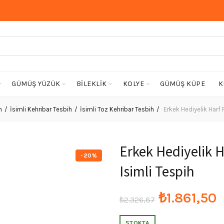
GÜMÜŞ YÜZÜK
BİLEKLİK
KOLYE
GÜMÜŞ KÜPE
K
h
İsimli Kehribar Tesbih
İsimli Toz Kehribar Tesbih
Erkek Hediyelik Harf P
Erkek Hediyelik H
-20%
Isimli Tespih
Orijinal
₺
1.861,50
₺
2.326,87
fiyat:
a
STOKTA