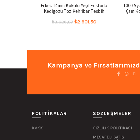
-20%
-20%
Erkek 14mm Kokulu Yeşil Fosforlu
1000 Ay
Kedigözü Toz Kehribar Tesbih
Çam Ko
Orijinal
Şu
₺
2.901,50
₺
3.626,87
fiyat:
andaki
Seçenekler
₺3.626,87.
fiyat:
₺2.901,50.
Kampanya ve Fırsatlarımızd
POLITIKALAR
SÖZLEŞMELER
KVKK
GİZLİLİK POLİTİKASI
MESAFELİ SATIŞ