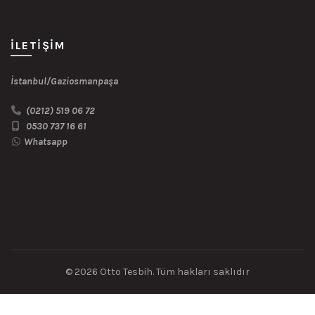
İLETIŞIM
İstanbul/Gaziosmanpaşa
(0212) 519 06 72
0530 737 16 61
Whatsapp
© 2026
Otto Tesbih
. Tüm hakları saklıdır