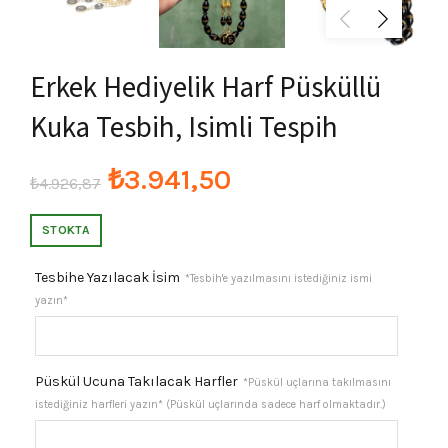
Erkek Hediyelik Harf Püsküllü
Kuka Tesbih, Isimli Tespih
Orijinal
Şu
₺
3.941,50
₺
4.926,87
fiyat:
andaki
STOKTA
₺4.926,87.
fiyat:
Tesbihe Yazılacak İsim
*Tesbih'e yazılmasını istediğiniz ismi
yazın*
₺3.941,50.
Püskül Ucuna Takılacak Harfler
*Püskül uçlarına takılmasını
istediğiniz harfleri yazın* (Püskül uçlarında sadece harf olmaktadır.)