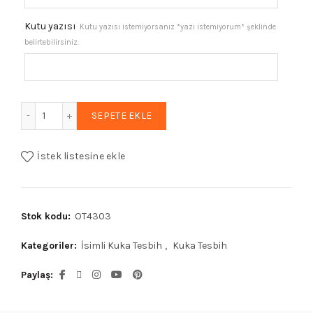
Kutu yazısı
Kutu yazısı istemiyorsanız *yazı istemiyorum* şeklinde
belirtebilirsiniz.
Erkek Hediyelik Harf Püsküllü Kuka Tesbih, Isimli Tespih ad
SEPETE EKLE
İstek listesine ekle
Stok kodu:
OT4303
Kategoriler:
İsimli Kuka Tesbih
,
Kuka Tesbih
Paylaş