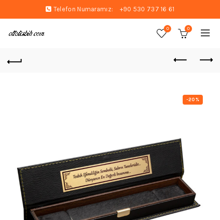
Telefon Numaramız:
+90 530 737 16 61
0
0
-20%