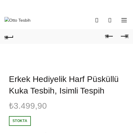
Telefon Numaramız:
+90 530 737 16 61
0
0
Erkek Hediyelik Harf Püsküllü
Kuka Tesbih, Isimli Tespih
₺
3.499,90
STOKTA