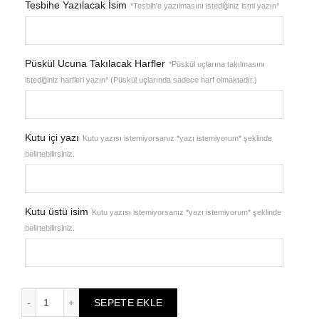
Tesbihe Yazılacak İsim
*Tesbih'e yazılmasını istediğiniz ismi yazın*
Püskül Ucuna Takılacak Harfler
*Püskül uçlarına takılmasını
istediğiniz harfleri yazın* (Püskül uçlarında sadece harf olmaktadır.)
Kutu içi yazı
Kutu yazısı istemiyorsanız *yazı istemiyorum* şeklinde
belirtebilirsiniz.
Kutu üstü isim
Kutu yazısı istemiyorsanız *yazı istemiyorum* şeklinde
belirtebilirsiniz.
Erkek Hediyelik Harf Püsküllü Kuka Tesbih, Isimli Tespih ade
SEPETE EKLE