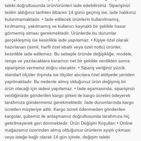
talebi doğrultusunda ürün/ürünleri iade edebilirsiniz. Siparişinizi
teslim aldığınız tarihten itibaren 14 günü geçmiş ise, iade hakkınız
bulunmamaktadır. • İade edilecek ürünlerin kullanılmamış,
kırılmamış, yakılmamış ve kullanıcı kaynaklı bir şekilde hasar
görmemiş olması gerekmektedir. Ürünlerde bu durumlar
gerçekleşmiş ise kesinlikle iade yapılamaz. • Kişiye özel olarak
hazırlanan (isimli, harfli özel ebatlı veya özel notlu) ürünler,
kesinlikle iade edilemez. Bu sebeple üründe değişikliğe, modele,
renge ve yazılacaklara kararnızı net bir şekilde verdikten sonra
siparişinizi vermeniz doğru olacaktır. • Sipariş veriğiniz yüzük
standart ölçüler dışında ise ölçüler alıcılara özel atölyede yeniden
yapılmaktadır. Bu nedenle almış olduğunuz ürün değişmiş bir
ürün olacaği için iadesi yapılamaz. • İade aşamasında, siparişinizi
verdiğinizde gönderilen kargo şirketi ile kargo ücretini ödeyerek
tarafımıza göndermeniz gerekmektedir. İade durumlarında kargo
ücretleri müşteriye aittir. Kargo ücreti ödenmeden gönderilen
kargolar, şubemiz ile anlaşmamız doğrultusunda tarafımıza hiç
getirilmeyerek geri dönmektedir. Ürün Değişim Koşulları • Online
mağazamız üzerinden almış olduğunuz ürünlerin ayıplı çıkması
veya isteğe bağlı olarak 14 gün içinde, değişim talebi