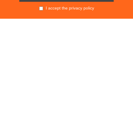
I accept the privacy policy
POLITIKALAR
KVKK
SÖZLEŞMELER
GİZLİLİK POLİTİKASI
MESAFELİ SATIŞ SÖZLEŞMESİ
TESLİMAT VE İADE KOŞULLARI