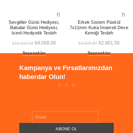
-20%
-20%
Sevgililer Günü Hediyesi,
Erkek Sistem Püskül
Babalar Günü Hediyesi,
7x11mm Kuka İmameli Deve
Isimli Hediyelik Tesbih
Kemiği Tesbih
Orijinal
Şu
Orijinal
Şu
₺
8.088,08
₺
2.901,50
₺
10.110,10
₺
3.626,87
fiyat:
andaki
fiyat:
andak
Seçenekler
Seçenekler
₺10.110,10.
fiyat:
₺3.626,87.
fiyat:
₺8.088,08.
₺2.901
Kampanya ve Fırsatlarımızdan
haberdar Olun!