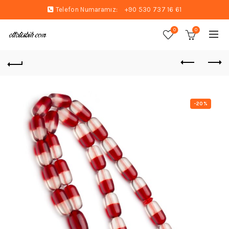
Telefon Numaramız:
+90 530 737 16 61
0
0
-20%