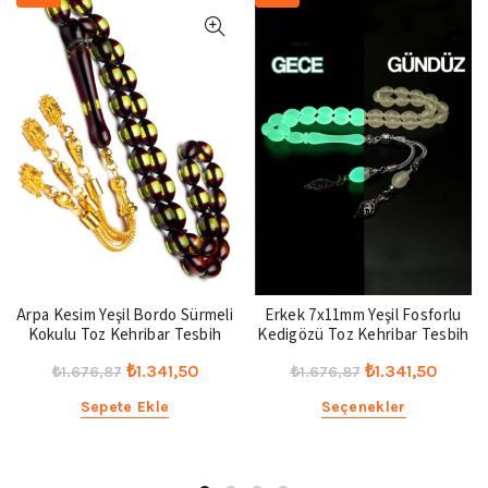
Arpa Kesim Yeşil Bordo Sürmeli
Erkek 7x11mm Yeşil Fosforlu
Kokulu Toz Kehribar Tesbih
Kedigözü Toz Kehribar Tesbih
Orijinal
Şu
Orijinal
Şu
₺
1.341,50
₺
1.341,50
₺
1.676,87
₺
1.676,87
fiyat:
andaki
fiyat:
andak
Sepete Ekle
Seçenekler
₺1.676,87.
fiyat:
₺1.676,87.
fiyat:
₺1.341,50.
₺1.341