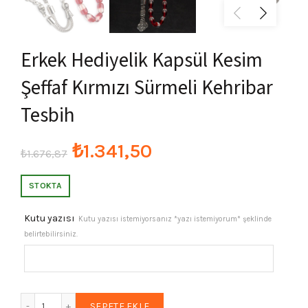
Erkek Hediyelik Kapsül Kesim
Şeffaf Kırmızı Sürmeli Kehribar
Tesbih
Orijinal
Şu
₺
1.341,50
₺
1.676,87
fiyat:
andaki
STOKTA
₺1.676,87.
fiyat:
Kutu yazısı
Kutu yazısı istemiyorsanız *yazı istemiyorum* şeklinde
belirtebilirsiniz.
₺1.341,50.
Erkek Hediyelik Kapsül Kesim Şeffaf Kırmızı Sürmeli Kehrib
SEPETE EKLE