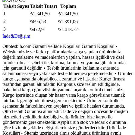
Taksit Sayısı
Taksit Tutarı
Toplam
1
₺
1.341,50
₺
1.341,50
2
₺
695,53
₺
1.391,06
3
₺
472,91
₺
1.418,72
İade&Değişim
Ottotesbih.com Garanti ve İade Koşulları Garanti Koşulları •
Websitemizde ve farklı platformlarda satışı yapılan ürünlerimiz
değerli malzeme ve madenlerden yapılan, hassas işçilikli ve özel
ürünler olması sebebi ile; kırılma, kopma ve yanma gibi durumlar
için garantili değildir. • Tesbih ürünlerinin kullanım esnasında
sallanmaması veya yakılarak test edilmemesi gerekmetedir. • Ürünler
kargo aşamasında oluşabilecek zararlar ve hasarlar Kargo firması
tarafından garanti altındadır. Kargonuz size teslim edildiğinde,
paketinizi kargo görevlisinin yanında açarak kontrol etmelisiniz.
Kargo içerisinde oluşan bir hasar varsa kargo görevlisine tutanak
tutularak geri gönderilmesi gerekmektedir. • Ürünler kontroller
aşamasında farkedilmeyen ayıpları ve işçilik hataları durumunda,
OttoTesbih Garantisi altındadır. İade ve değişim öncesinde müşteri
hizmetleri yetkililerimize bilgi verip ürünleri bize kargo ile
göndermeniz gerekmektedir. Ayıplı ürün stok ve tedarik durmuna
göre hızlı bir şekilde değiştirilerek size gönderilecektir. Ürün İade
Koşulları • Sitemiz üzerinden almış olduğunuz ürünlerin ayıplı