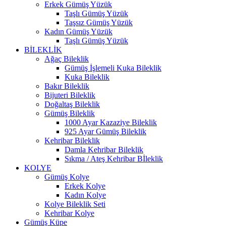
Erkek Gümüş Yüzük
Taşlı Gümüş Yüzük
Taşsız Gümüş Yüzük
Kadın Gümüş Yüzük
Taşlı Gümüş Yüzük
BİLEKLİK
Ağaç Bileklik
Gümüş İşlemeli Kuka Bileklik
Kuka Bileklik
Bakır Bileklik
Bijuteri Bileklik
Doğaltaş Bileklik
Gümüş Bileklik
1000 Ayar Kazaziye Bileklik
925 Ayar Gümüş Bileklik
Kehribar Bileklik
Damla Kehribar Bileklik
Sıkma / Ateş Kehribar Bİleklik
KOLYE
Gümüş Kolye
Erkek Kolye
Kadın Kolye
Kolye Bileklik Seti
Kehribar Kolye
Gümüş Küpe