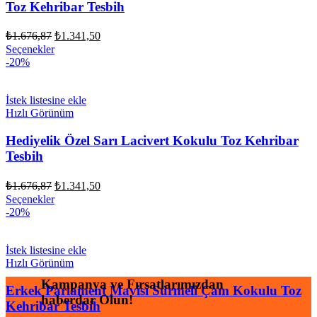
Toz Kehribar Tesbih
Orijinal
Şu
₺
1.676,87
₺
1.341,50
fiyat:
andaki
Seçenekler
fiyat:
₺1.676,87.
-20%
₺1.341,50.
İstek listesine ekle
Hızlı Görünüm
Hediyelik Özel Sarı Lacivert Kokulu Toz Kehribar
Tesbih
Orijinal
Şu
₺
1.676,87
₺
1.341,50
fiyat:
andaki
Seçenekler
fiyat:
₺1.676,87.
-20%
₺1.341,50.
İstek listesine ekle
Hızlı Görünüm
Kampanya ve Fırsatlarımızdan
Erkek Parlament Mavisi Sürmeli Çam Kokulu Toz
haberdar Olun!
Kehribar Tesbih