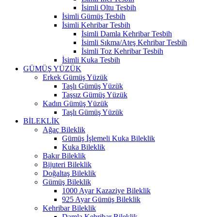
İsimli Oltu Tesbih
İsimli Gümüş Tesbih
İsimli Kehribar Tesbih
İsimli Damla Kehribar Tesbih
İsimli Sıkma/Ateş Kehribar Tesbih
İsimli Toz Kehribar Tesbih
İsimli Kuka Tesbih
GÜMÜŞ YÜZÜK
Erkek Gümüş Yüzük
Taşlı Gümüş Yüzük
Taşsız Gümüş Yüzük
Kadın Gümüş Yüzük
Taşlı Gümüş Yüzük
BİLEKLİK
Ağaç Bileklik
Gümüş İşlemeli Kuka Bileklik
Kuka Bileklik
Bakır Bileklik
Bijuteri Bileklik
Doğaltaş Bileklik
Gümüş Bileklik
1000 Ayar Kazaziye Bileklik
925 Ayar Gümüş Bileklik
Kehribar Bileklik
Damla Kehribar Bileklik