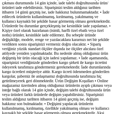
çıkması durumunda 14 gün içinde, iade talebi doğrultusunda ürün/
ürünleri iade edebilirsiniz. Siparişinizi teslim aldığınız tarihten
itibaren 14 günü geçmiş ise, iade hakkınız bulunmamaktadır. • İade
edilecek ürünlerin kullanılmamış, kırılmamış, yakılmamış ve
kullanıcı kaynaklı bir şekilde hasar görmemiş olması gerekmektedir.
Ürünlerde bu durumlar gerçekleşmiş ise kesinlikle iade yapılamaz. •
Kişiye özel olarak hazırlanan (isimli, harfli özel ebatlı veya özel
notlu) ürünler, kesinlikle iade edilemez. Bu sebeple üründe
değişikliğe, modele, renge ve yazılacaklara kararnızı net bir şekilde
verdikten sonra siparişinizi vermeniz doğru olacaktır. • Sipariş
veriğiniz yüzük standart ölçüler dışında ise ölçüler alıcılara özel
atölyede yeniden yapılmaktadır. Bu nedenle almış olduğunuz ürün
değişmiş bir ürün olacaği için iadesi yapılamaz. • İade aşamasında,
siparişinizi verdiğinizde gönderilen kargo şirketi ile kargo ücretini
ödeyerek tarafımıza göndermeniz gerekmektedir. İade durumlarında
kargo ücretleri müşteriye aittir. Kargo ücreti ödenmeden gönderilen
kargolar, şubemiz ile anlaşmamız doğrultusunda tarafımıza hiç
getirilmeyerek geri dönmektedir. Ürün Değişim Koşulları • Online
mağazamız üzerinden almış olduğunuz ürünlerin ayıplı çıkması veya
isteğe bağlı olarak 14 gün içinde, değişim talebi doğrultusunda ürün
veya ürünleri farklı ürünlerle değişim yapabilirsiniz. Siparişinizi
teslim aldığınız tarihten itibaren 14 günü geçmiş ise, değişim
hakkınız son bulmaktadır. • Değişimi yapılacak ürünlerin
kullanılmamış, kırılmamış, özellikle yakılmamış olması ve kullanıcı
kaynaklı bir şekilde hasar görmemiş olması gerekmektedir. Aksi