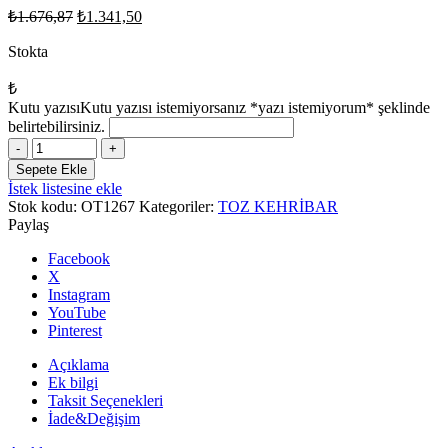
Orijinal
Şu
₺
1.676,87
₺
1.341,50
fiyat:
andaki
fiyat:
Stokta
₺1.676,87.
₺1.341,50.
₺
Kutu yazısı
Kutu yazısı istemiyorsanız *yazı istemiyorum* şeklinde
belirtebilirsiniz.
Erkek
Hediyelik
Sepete Ekle
Kutuda
İstek listesine ekle
10mm
Stok kodu:
OT1267
Kategoriler:
TOZ KEHRİBAR
Sarı
Paylaş
Lacivert
Kokulu
Facebook
Toz
X
Kehribar
Instagram
Tesbih
YouTube
adet
Pinterest
Açıklama
Ek bilgi
Taksit Seçenekleri
İade&Değişim