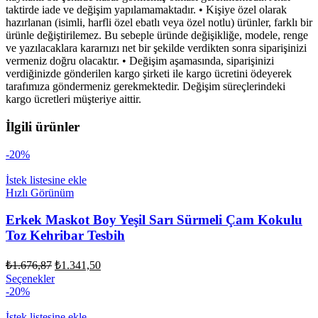
taktirde iade ve değişim yapılamamaktadır. • Kişiye özel olarak
hazırlanan (isimli, harfli özel ebatlı veya özel notlu) ürünler, farklı bir
ürünle değiştirilemez. Bu sebeple üründe değişikliğe, modele, renge
ve yazılacaklara kararnızı net bir şekilde verdikten sonra siparişinizi
vermeniz doğru olacaktır. • Değişim aşamasında, siparişinizi
verdiğinizde gönderilen kargo şirketi ile kargo ücretini ödeyerek
tarafımıza göndermeniz gerekmektedir. Değişim süreçlerindeki
kargo ücretleri müşteriye aittir.
İlgili ürünler
-20%
İstek listesine ekle
Hızlı Görünüm
Erkek Maskot Boy Yeşil Sarı Sürmeli Çam Kokulu
Toz Kehribar Tesbih
Orijinal
Şu
₺
1.676,87
₺
1.341,50
fiyat:
andaki
Seçenekler
fiyat:
₺1.676,87.
-20%
₺1.341,50.
İstek listesine ekle