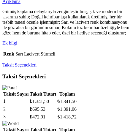
Açıklama
Gümüş kaplama detaylarıyla zenginleştirilmiş, şık ve modern bir
tasarıma sahip; Doğal kehribar taşı kullanılarak üretilmiş, her bir
tesbih tanesi özenle işlenmiştir; Sarı ve lacivert renk kombinasyonu
ile göz alıcı bir görünüm sunar; Kokulu toz kehribar özelliğiyle hem
göze hem de buruna hitap eder, özel bir hediye seçeneği oluşturur;
Ek bilgi
Renk
Sarı Lacivert Sürmeli
Taksit Seçenekleri
Taksit Seçenekleri
Taksit Sayısı
Taksit Tutarı
Toplam
1
₺
1.341,50
₺
1.341,50
2
₺
695,53
₺
1.391,06
3
₺
472,91
₺
1.418,72
Taksit Sayısı
Taksit Tutarı
Toplam