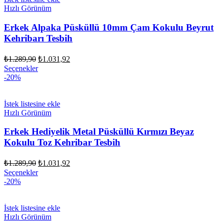
Hızlı Görünüm
Erkek Alpaka Püsküllü 10mm Çam Kokulu Beyrut
Kehribarı Tesbih
Orijinal
Şu
₺
1.289,90
₺
1.031,92
fiyat:
andaki
Seçenekler
fiyat:
₺1.289,90.
-20%
₺1.031,92.
İstek listesine ekle
Hızlı Görünüm
Erkek Hediyelik Metal Püsküllü Kırmızı Beyaz
Kokulu Toz Kehribar Tesbih
Orijinal
Şu
₺
1.289,90
₺
1.031,92
fiyat:
andaki
Seçenekler
fiyat:
₺1.289,90.
-20%
₺1.031,92.
İstek listesine ekle
Hızlı Görünüm