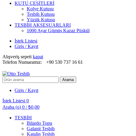
KUTU ÇEŞİTLERİ
Kolye Kutusu
Tesbih Kutusu
Yüzük Kutusu
TESBİH AKSESUARLARI
1000 Ayar Gümüş Kazaz Püskül
İstek Listesi
Giriş / Kayıt
Alışveriş sepeti
kapat
Telefon Numaramız:
+90 530 737 16 61
Arayın:
Arama
Giriş / Kayıt
İstek Listesi
0
Araba (
o
)
0
/
₺
0,00
TESBİH
Bilardo Topu
Galanit Tesbih
Katalin Tesbih