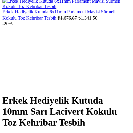
₺1.676,87.
₺1.341,50.
Erkek Hediyelik Kutuda 6x11mm Parlament Mavisi Sürmeli
Orijinal
Şu
Kokulu Toz Kehribar Tesbih
₺
1.676,87
₺
1.341,50
fiyat:
andaki
-20%
fiyat:
₺1.676,87.
₺1.341,50.
Erkek Hediyelik Kutuda
10mm Sarı Lacivert Kokulu
Toz Kehribar Tesbih