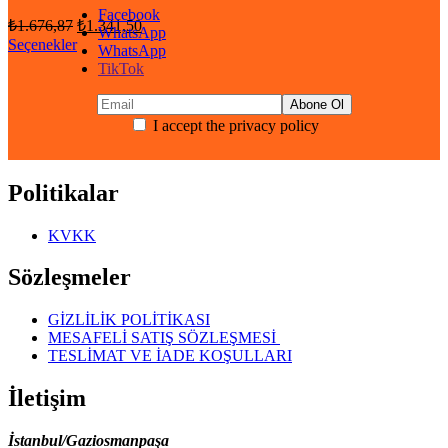
Facebook
Orijinal
Şu
₺
1.676,87
₺
1.341,50
WhatsApp
fiyat:
andaki
Seçenekler
WhatsApp
fiyat:
₺1.676,87.
TikTok
₺1.341,50.
I accept the privacy policy
Politikalar
KVKK
Sözleşmeler
GİZLİLİK POLİTİKASI
MESAFELİ SATIŞ SÖZLEŞMESİ
TESLİMAT VE İADE KOŞULLARI
İletişim
İstanbul/Gaziosmanpaşa