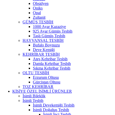
Obsidyen
Oniks
Opal
Zultanit
GÜMÜŞ TESBİH
1000 Ayar Kazaziye
925 Ayar Gümüş Tesbih
Taşlı Gümüş Tesbih
HAYVANSAL TESBİH
Bufalo Boynuzu
Deve Kemiği
KEHRİBAR TESBİH
Ateş Kehribar Tesbih
Damla Kehribar Tesbih
Sıkma Kehribar Tesbih
OLTU TESBİH
Erzurum Oltusu
Gürcistan Oltusu
TOZ KEHRİBAR
KİŞİYE ÖZEL İSİMLİ ÜRÜNLER
İsimli Bileklik
İsimli Tesbih
İsimli Devekemiği Tesbih
İsimli Doğaltaş Tesbih
İsimli İnci Tesbih