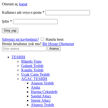
Oturum aç
kapat
Gerekli
Kullanıcı adı veya e-posta
*
Gerekli
Şifre
*
Giriş yap
Şifrenizi mi kaybettiniz?
Hatırla beni
Henüz hesabınız yok mu?
Bir Hesap Oluşturun
Arayın:
Arama
TESBİH
Bilardo Topu
Galanit Tesbih
Katalin Tesbih
Uçak Camı Tesbih
AĞAÇ TESBİH
Anason Tesbih
Andız
Hurma Çekirdeği
Sandal Ağacı
Şimşir Ağacı
Abanoz Tesbih