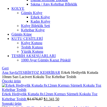
Sıkma / Ateş Kehribar Bİleklik
KOLYE
Gümüş Kolye
Erkek Kolye
Kadın Kolye
Kolye Bileklik Seti
Kehribar Kolye
Gümüş Küpe
KUTU ÇEŞİTLERİ
Kolye Kutusu
Tesbih Kutusu
Yüzük Kutusu
TESBİH AKSESUARLARI
1000 Ayar Gümüş Kazaz Püskül
Geri
Ana Sayfa
TESBİH
TOZ KEHRİBAR
Erkek Hediyelik Kutuda
10mm Sarı Lacivert Kokulu Toz Kehribar Tesbih
Önceki ürün
Erkek Hediyelik Kutuda 8x12mm Kırmızı Sürmeli Kokulu Toz
Orijinal
Şu
Kehribar Tesbih
₺
1.676,87
₺
1.341,50
fiyat:
andaki
Sonraki ürün
fiyat: