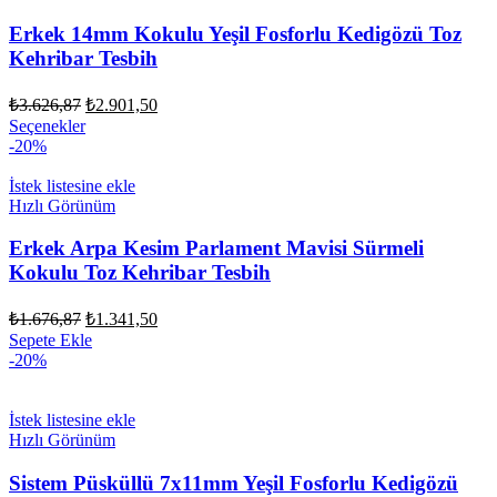
Erkek 14mm Kokulu Yeşil Fosforlu Kedigözü Toz
Kehribar Tesbih
Orijinal
Şu
₺
3.626,87
₺
2.901,50
fiyat:
andaki
Seçenekler
fiyat:
₺3.626,87.
-20%
₺2.901,50.
İstek listesine ekle
Hızlı Görünüm
Erkek Arpa Kesim Parlament Mavisi Sürmeli
Kokulu Toz Kehribar Tesbih
Orijinal
Şu
₺
1.676,87
₺
1.341,50
fiyat:
andaki
Sepete Ekle
fiyat:
₺1.676,87.
-20%
₺1.341,50.
İstek listesine ekle
Hızlı Görünüm
Sistem Püsküllü 7x11mm Yeşil Fosforlu Kedigözü