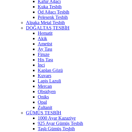
Kafur Ağacı
Kuka Tesbih
Öd Ağacı Tesbih
Pelesenk Tesbih
Alpaka Metal Tesbih
DOĞALTAŞ TESBİH
Hematit
Akik
Ametist
Ay Taşı
Firuze
His Taşı
İnci
Kaplan Gözü
Kuvars
Lapis Lazuli
Mercan
Obsidyen
Oniks
Opal
Zultanit
GÜMÜŞ TESBİH
1000 Ayar Kazaziye
925 Ayar Gümüş Tesbih
Taşlı Gümüş Tesbih