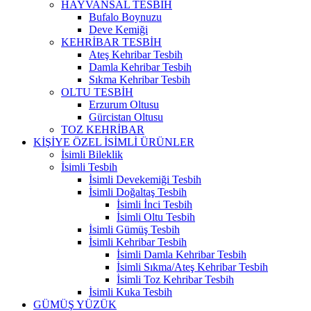
HAYVANSAL TESBİH
Bufalo Boynuzu
Deve Kemiği
KEHRİBAR TESBİH
Ateş Kehribar Tesbih
Damla Kehribar Tesbih
Sıkma Kehribar Tesbih
OLTU TESBİH
Erzurum Oltusu
Gürcistan Oltusu
TOZ KEHRİBAR
KİŞİYE ÖZEL İSİMLİ ÜRÜNLER
İsimli Bileklik
İsimli Tesbih
İsimli Devekemiği Tesbih
İsimli Doğaltaş Tesbih
İsimli İnci Tesbih
İsimli Oltu Tesbih
İsimli Gümüş Tesbih
İsimli Kehribar Tesbih
İsimli Damla Kehribar Tesbih
İsimli Sıkma/Ateş Kehribar Tesbih
İsimli Toz Kehribar Tesbih
İsimli Kuka Tesbih
GÜMÜŞ YÜZÜK