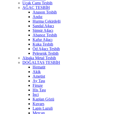
Uçak Camı Tesbih
AĞAÇ TESBİH
Anason Tesbih
Andız
Hurma Çekirdeği
Sandal Ağacı
Şimşir Ağacı
Abanoz Tesbih
Kafur Ağacı
Kuka Tesbih
Öd Ağacı Tesbih
Pelesenk Tesbih
Alpaka Metal Tesbih
DOĞALTAŞ TESBİH
Hematit
Akik
Ametist
Ay Taşı
Firuze
His Taşı
İnci
Kaplan Gözü
Kuvars
Lapis Lazuli
Mercan