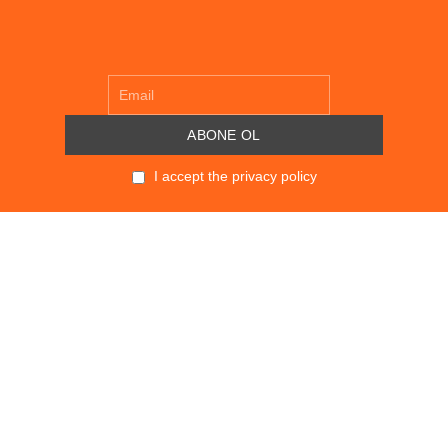
I accept the privacy policy
POLITIKALAR
KVKK
SÖZLEŞMELER
GİZLİLİK POLİTİKASI