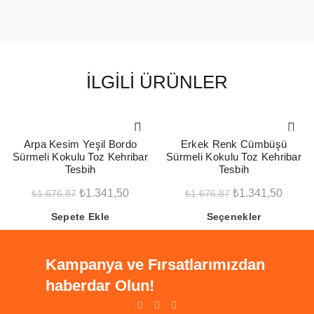
İLGILI ÜRÜNLER
-20%
-20%
Arpa Kesim Yeşil Bordo
Erkek Renk Cümbüşü
Sürmeli Kokulu Toz Kehribar
Sürmeli Kokulu Toz Kehribar
Tesbih
Tesbih
Orijinal
Şu
Orijinal
Şu
₺
1.341,50
₺
1.341,50
₺
1.676,87
₺
1.676,87
fiyat:
andaki
fiyat:
andak
Sepete Ekle
Seçenekler
₺1.676,87.
fiyat:
₺1.676,87.
fiyat:
₺1.341,50.
₺1.341
Kampanya ve Fırsatlarımızdan
haberdar Olun!