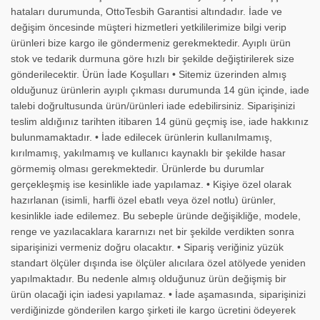
hataları durumunda, OttoTesbih Garantisi altındadır. İade ve
değişim öncesinde müşteri hizmetleri yetkililerimize bilgi verip
ürünleri bize kargo ile göndermeniz gerekmektedir. Ayıplı ürün
stok ve tedarik durmuna göre hızlı bir şekilde değiştirilerek size
gönderilecektir. Ürün İade Koşulları • Sitemiz üzerinden almış
olduğunuz ürünlerin ayıplı çıkması durumunda 14 gün içinde, iade
talebi doğrultusunda ürün/ürünleri iade edebilirsiniz. Siparişinizi
teslim aldığınız tarihten itibaren 14 günü geçmiş ise, iade hakkınız
bulunmamaktadır. • İade edilecek ürünlerin kullanılmamış,
kırılmamış, yakılmamış ve kullanıcı kaynaklı bir şekilde hasar
görmemiş olması gerekmektedir. Ürünlerde bu durumlar
gerçekleşmiş ise kesinlikle iade yapılamaz. • Kişiye özel olarak
hazırlanan (isimli, harfli özel ebatlı veya özel notlu) ürünler,
kesinlikle iade edilemez. Bu sebeple üründe değişikliğe, modele,
renge ve yazılacaklara kararnızı net bir şekilde verdikten sonra
siparişinizi vermeniz doğru olacaktır. • Sipariş veriğiniz yüzük
standart ölçüler dışında ise ölçüler alıcılara özel atölyede yeniden
yapılmaktadır. Bu nedenle almış olduğunuz ürün değişmiş bir
ürün olacaği için iadesi yapılamaz. • İade aşamasında, siparişinizi
verdiğinizde gönderilen kargo şirketi ile kargo ücretini ödeyerek