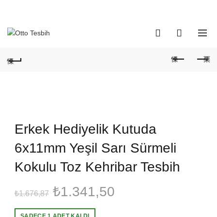
Telefon Numaramız:
+90 530 737 16 61
0
0
Erkek Hediyelik Kutuda
6x11mm Yeşil Sarı Sürmeli
Kokulu Toz Kehribar Tesbih
Orijinal
Şu
₺
1.341,50
₺
1.676,87
fiyat:
andaki
SADECE 1 ADET KALDI