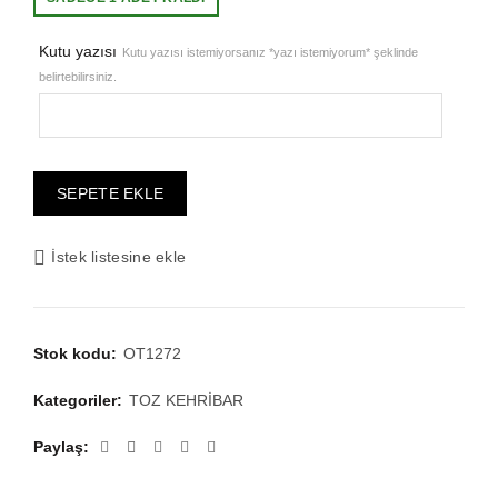
₺1.676,87.
fiyat:
Kutu yazısı
Kutu yazısı istemiyorsanız *yazı istemiyorum* şeklinde
belirtebilirsiniz.
₺1.341,50.
SEPETE EKLE
İstek listesine ekle
Stok kodu:
OT1272
Kategoriler:
TOZ KEHRİBAR
Paylaş