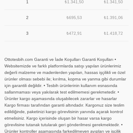
1
₺
1.341,50
₺
1.341,50
2
₺
695,53
₺
1.391,06
3
₺
472,91
₺
1.418,72
Ottotesbih.com Garanti ve İade Koşulları Garanti Koşulları •
Websitemizde ve farklı platformlarda satışı yapılan ürünlerimiz
değerli malzeme ve madenlerden yapılan, hassas işçilikli ve özel
ürünler olması sebebi ile; kırılma, kopma ve yanma gibi durumlar
için garantili değildir. • Tesbih ürünlerinin kullanım esnasında
sallanmaması veya yakılarak test edilmemesi gerekmetedir. •
Ürünler kargo aşamasında oluşabilecek zararlar ve hasarlar
Kargo firması tarafından garanti altındadır. Kargonuz size teslim
edildiğinde, paketinizi kargo görevlisinin yanında açarak kontrol
etmelisiniz. Kargo içerisinde oluşan bir hasar varsa kargo
görevlisine tutanak tutularak geri gönderilmesi gerekmektedir. •
Ürünler kontroller aşamasında farkedilmeyen ayıpları ve işçilik