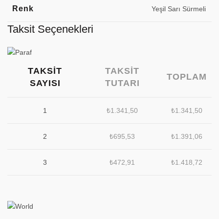
Renk
Yeşil Sarı Sürmeli
Taksit Seçenekleri
TAKSIT
TAKSIT
TOPLAM
SAYISI
TUTARI
1
₺
1.341,50
₺
1.341,50
2
₺
695,53
₺
1.391,06
3
₺
472,91
₺
1.418,72