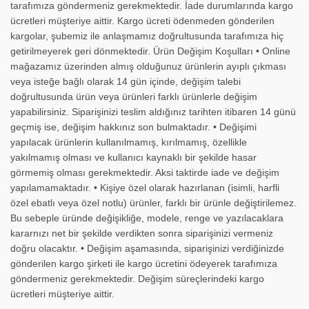
tarafımıza göndermeniz gerekmektedir. İade durumlarında kargo
ücretleri müşteriye aittir. Kargo ücreti ödenmeden gönderilen
kargolar, şubemiz ile anlaşmamız doğrultusunda tarafımıza hiç
getirilmeyerek geri dönmektedir. Ürün Değişim Koşulları • Online
mağazamız üzerinden almış olduğunuz ürünlerin ayıplı çıkması
veya isteğe bağlı olarak 14 gün içinde, değişim talebi
doğrultusunda ürün veya ürünleri farklı ürünlerle değişim
yapabilirsiniz. Siparişinizi teslim aldığınız tarihten itibaren 14 günü
geçmiş ise, değişim hakkınız son bulmaktadır. • Değişimi
yapılacak ürünlerin kullanılmamış, kırılmamış, özellikle
yakılmamış olması ve kullanıcı kaynaklı bir şekilde hasar
görmemiş olması gerekmektedir. Aksi taktirde iade ve değişim
yapılamamaktadır. • Kişiye özel olarak hazırlanan (isimli, harfli
özel ebatlı veya özel notlu) ürünler, farklı bir ürünle değiştirilemez.
Bu sebeple üründe değişikliğe, modele, renge ve yazılacaklara
kararnızı net bir şekilde verdikten sonra siparişinizi vermeniz
doğru olacaktır. • Değişim aşamasında, siparişinizi verdiğinizde
gönderilen kargo şirketi ile kargo ücretini ödeyerek tarafımıza
göndermeniz gerekmektedir. Değişim süreçlerindeki kargo
ücretleri müşteriye aittir.