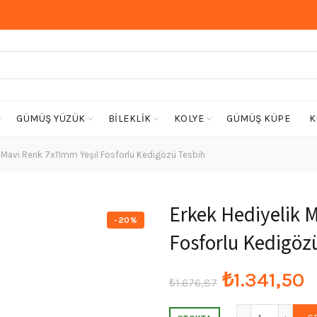
GÜMÜŞ YÜZÜK
BİLEKLİK
KOLYE
GÜMÜŞ KÜPE
K
 Mavi Renk 7x11mm Yeşil Fosforlu Kedigözü Tesbih
Erkek Hediyelik 
-20%
Fosforlu Kedigöz
Orijinal
Ş
₺
1.341,50
₺
1.676,87
fiyat:
a
Erkek Hediy