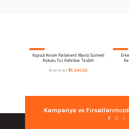
-20%
-20%
Kapsül Kesim Parlament Mavisi Sürmeli
Erke
Kokulu Toz Kehribar Tesbih
Ke
Orijinal
Şu
₺
1.341,50
₺
1.676,87
fiyat:
andaki
Seçenekler
₺1.676,87.
fiyat:
₺1.341,50.
Kampanya ve Fırsatlarımızd