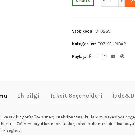
S
STOKTA
₺1.676,87.
f
₺
Stok kodu:
OT0289
Kategoriler:
TOZ KEHRİBAR
Paylaş
ama
Ek bilgi
Taksit Seçenekleri
İade&D
ve şık bir görünüm sunar; – Kehribar taşı kullanımı sayesinde doğal v
hiptir; – 7x11mm boyutlarındaki taşlar, rahat kullanım için ideal boyut
lık sağlar;