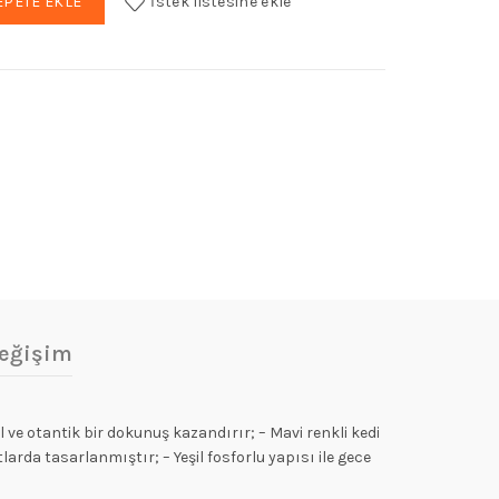
EPETE EKLE
İstek listesine ekle
iyat:
1.341,50.
eğişim
e otantik bir dokunuş kazandırır; – Mavi renkli kedi
larda tasarlanmıştır; – Yeşil fosforlu yapısı ile gece