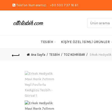
Telefon Numaramız:
+90 530 737 16 61
Arayın:
TESBİH
KİŞİYE ÖZEL İSİMLİ ÜRÜNLER
Ana Sayfa
TESBİH
TOZ KEHRİBAR
Erkek Hediyelik