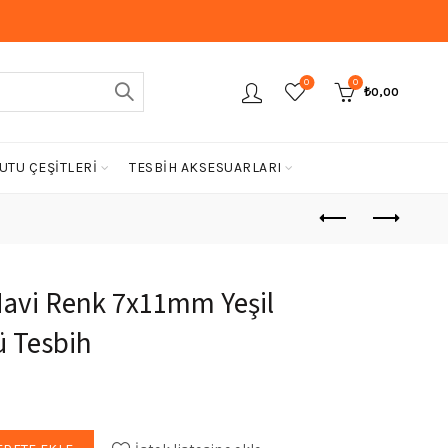
0
0
₺
0,00
UTU ÇEŞİTLERİ
TESBİH AKSESUARLARI
Mavi Renk 7x11mm Yeşil
ü Tesbih
u
ndaki
elik Mavi Renk 7x11mm Yeşil Fosforlu Kedigözü Tesbih adet