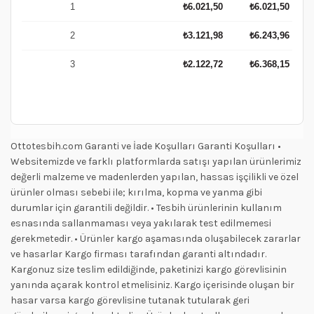
1
₺
6.021,50
₺
6.021,50
2
₺
3.121,98
₺
6.243,96
3
₺
2.122,72
₺
6.368,15
Ottotesbih.com Garanti ve İade Koşulları Garanti Koşulları •
Websitemizde ve farklı platformlarda satışı yapılan ürünlerimiz
değerli malzeme ve madenlerden yapılan, hassas işçilikli ve özel
ürünler olması sebebi ile; kırılma, kopma ve yanma gibi
durumlar için garantili değildir. • Tesbih ürünlerinin kullanım
esnasında sallanmaması veya yakılarak test edilmemesi
gerekmetedir. • Ürünler kargo aşamasında oluşabilecek zararlar
ve hasarlar Kargo firması tarafından garanti altındadır.
Kargonuz size teslim edildiğinde, paketinizi kargo görevlisinin
yanında açarak kontrol etmelisiniz. Kargo içerisinde oluşan bir
hasar varsa kargo görevlisine tutanak tutularak geri