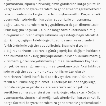
aşamasında, siparişinizi verdiğinizde gönderilen kargo şirketi ile
kargo ücretini ödeyerek tarafımıza göndermeniz gerekmektedir.
İade durumlarında kargo ücretleri müşteriye aittir. Kargo ücreti
ödenmeden gönderilen kargolar, şubemiz ile anlaşmamız
doğrultusunda tarafımıza hiç getirilmeyerek geri dönmektedir.
Ürün Değişim Koşulları • Online mağazamız üzerinden almış
olduğunuz ürünlerin ayıplı çıkması veya isteğe bağlı olarak 14
gün içinde, değişim talebi doğrultusunda ürün veya ürünleri
farklı ürünlerle değişim yapabilirsiniz. Siparişinizi teslim
aldığınız tarihten itibaren 14 günü geçmiş ise, değişim hakkınız
son bulmaktadır. • Değişimi yapılacak ürünlerin kullanılmamış,
kırılmamış, özellikle yakılmamış olması ve kullanıcı kaynaklı
bir şekilde hasar görmemiş olması gerekmektedir. Aksi taktirde
iade ve değişim yapılamamaktadır. • Kişiye özel olarak
hazırlanan (isimli, harfli özel ebatlı veya özel notlu) ürünler,
farklı bir ürünle değiştirilemez. Bu sebeple üründe değişikliğe,
modele, renge ve yazılacaklara kararnızı net bir şekilde
verdikten sonra siparişinizi vermeniz doğru olacaktır. • Değişim
aşamasında, siparişinizi verdiğinizde gönderilen kargo şirketi ile
kargo ücretini ödeyerek tarafımıza göndermeniz gerekmektedir.