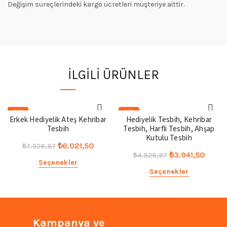
Değişim süreçlerindeki kargo ücretleri müşteriye aittir.
İLGILI ÜRÜNLER
-20%
-20%
Erkek Hediyelik Ateş Kehribar
Hediyelik Tesbih, Kehribar
Tesbih
Tesbih, Harfli Tesbih, Ahşap
Kutulu Tesbih
Orijinal
Şu
₺
6.021,50
₺
7.526,87
Orijinal
Şu
₺
3.941,50
₺
4.926,87
fiyat:
andaki
Seçenekler
fiyat:
andak
₺7.526,87.
fiyat:
Seçenekler
₺4.926,87.
fiyat:
₺6.021,50.
₺3.941
Kampanya ve