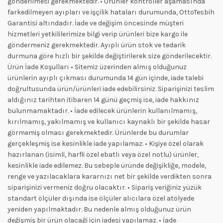
gönderilmesi gerekmektedir. • Ürünler kontroller aşamasında
farkedilmeyen ayıpları ve işçilik hataları durumunda, OttoTesbih
Garantisi altındadır. İade ve değişim öncesinde müşteri
hizmetleri yetkililerimize bilgi verip ürünleri bize kargo ile
göndermeniz gerekmektedir. Ayıplı ürün stok ve tedarik
durmuna göre hızlı bir şekilde değiştirilerek size gönderilecektir.
Ürün İade Koşulları • Sitemiz üzerinden almış olduğunuz
ürünlerin ayıplı çıkması durumunda 14 gün içinde, iade talebi
doğrultusunda ürün/ürünleri iade edebilirsiniz. Siparişinizi teslim
aldığınız tarihten itibaren 14 günü geçmiş ise, iade hakkınız
bulunmamaktadır. • İade edilecek ürünlerin kullanılmamış,
kırılmamış, yakılmamış ve kullanıcı kaynaklı bir şekilde hasar
görmemiş olması gerekmektedir. Ürünlerde bu durumlar
gerçekleşmiş ise kesinlikle iade yapılamaz. • Kişiye özel olarak
hazırlanan (isimli, harfli özel ebatlı veya özel notlu) ürünler,
kesinlikle iade edilemez. Bu sebeple üründe değişikliğe, modele,
renge ve yazılacaklara kararnızı net bir şekilde verdikten sonra
siparişinizi vermeniz doğru olacaktır. • Sipariş veriğiniz yüzük
standart ölçüler dışında ise ölçüler alıcılara özel atölyede
yeniden yapılmaktadır. Bu nedenle almış olduğunuz ürün
değişmiş bir ürün olacaği için iadesi yapılamaz. • İade