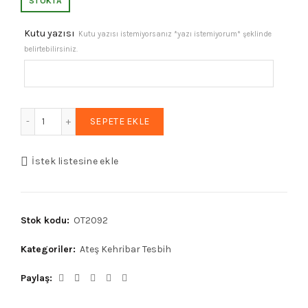
STOKTA
₺7.526,87.
fiyat:
Kutu yazısı
Kutu yazısı istemiyorsanız *yazı istemiyorum* şeklinde
belirtebilirsiniz.
₺6.021,50.
Erkek Hediyelik Tesbih, Ateş Kehribar Tesbih, Sıkma Kehrib
SEPETE EKLE
İstek listesine ekle
Stok kodu:
OT2092
Kategoriler:
Ateş Kehribar Tesbih
Paylaş