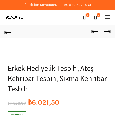
Telefon Numaramız:
+90 530 737 16 61
0
0
Erkek Hediyelik Tesbih, Ateş
Kehribar Tesbih, Sıkma Kehribar
Tesbih
Orijinal
Şu
₺
6.021,50
₺
7.526,87
fiyat:
andaki