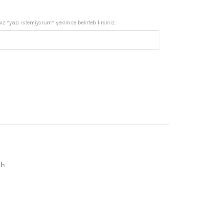
.
fiyat:
z *yazı istemiyorum* şeklinde belirtebilirsiniz.
₺5.031,92.
eş Kehribar Tesbih, Sıkma Kehribar Tesbih adet
ih