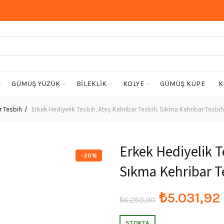
GÜMÜŞ YÜZÜK
BİLEKLİK
KOLYE
GÜMÜŞ KÜPE
K
r Tesbih
Erkek Hediyelik Tesbih, Ateş Kehribar Tesbih, Sıkma Kehribar Tesbih
Erkek Hediyelik T
-20%
Sıkma Kehribar T
Orijinal
₺
5.031,92
₺
6.289,90
fiyat:
STOKTA