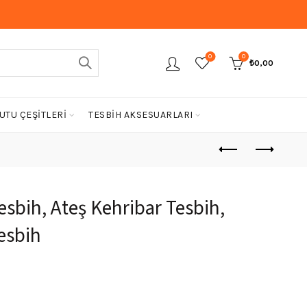
0
0
₺
0,00
UTU ÇEŞİTLERİ
TESBİH AKSESUARLARI
esbih, Ateş Kehribar Tesbih,
esbih
Şu
andaki