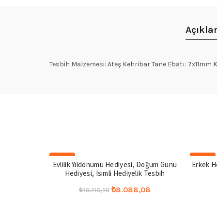
Açıkl
Tesbih Malzemesi: Ateş Kehribar Tane Ebatı: 7x11mm K
-20%
-20%
Evlilik Yıldönümü Hediyesi, Doğum Günü
Erkek He
Hediyesi, Isimli Hediyelik Tesbih
Orijinal
Şu
₺
8.088,08
₺
10.110,10
fiyat:
andaki
Seçenekler
₺10.110,10.
fiyat: