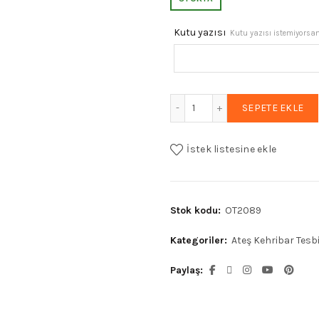
₺6.289,90
Kutu yazısı
Kutu yazısı istemiyorsanı
Erkek Hediyelik Tesbih, At
SEPETE EKLE
İstek listesine ekle
Stok kodu:
OT2089
Kategoriler:
Ateş Kehribar Tesb
Paylaş