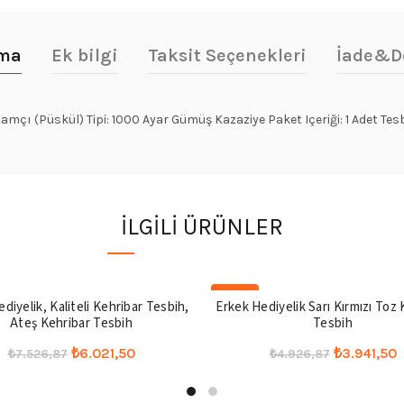
ama
Ek bilgi
Taksit Seçenekleri
İade&D
amçı (Püskül) Tipi: 1000 Ayar Gümüş Kazaziye Paket Içeriği: 1 Adet Te
İLGILI ÜRÜNLER
-20%
diyelik, Kaliteli Kehribar Tesbih,
Erkek Hediyelik Sarı Kırmızı Toz
Ateş Kehribar Tesbih
Tesbih
Orijinal
Şu
Orijinal
₺
6.021,50
₺
3.941,50
₺
7.526,87
₺
4.926,87
fiyat:
andaki
fiyat:
a
Seçenekler
Seçenekler
₺7.526,87.
fiyat:
₺4.926,87
f