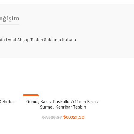
eğişim
sbih 1 Adet Ahşap Tesbih Saklama Kutusu
-20%
-20%
 Kehribar
Gümüş Kazaz Püsküllü 7x11mm Kırmızı
Hediyelik Te
Sürmeli Kehribar Tesbih
Tesbi
Şu
Orijinal
Şu
₺
6.021,50
₺
7.526,87
₺
4
ndaki
fiyat:
andaki
Seçenekler
.
iyat:
₺7.526,87.
fiyat: