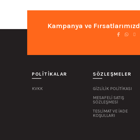
₺8.088,08.
Kampanya ve Fırsatlarımızd
POLITIKALAR
SÖZLEŞMELER
KVKK
GİZLİLİK POLİTİKASI
MESAFELİ SATIŞ
SÖZLEŞMESİ
TESLİMAT VE İADE
KOŞULLARI