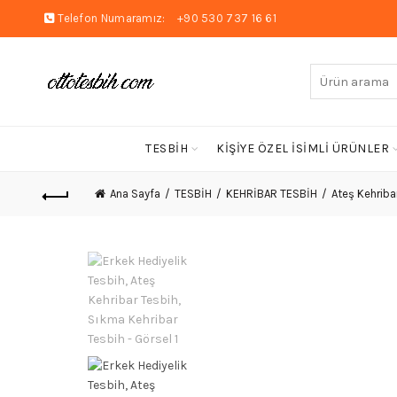
Telefon Numaramız:
+90 530 737 16 61
Arayın:
TESBİH
KİŞİYE ÖZEL İSİMLİ ÜRÜNLER
Ana Sayfa
TESBİH
KEHRİBAR TESBİH
Ateş Kehriba