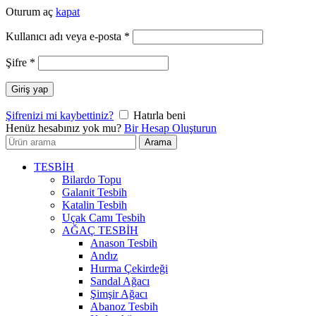
Oturum aç
kapat
Gerekli
Kullanıcı adı veya e-posta
*
Gerekli
Şifre
*
Giriş yap
Şifrenizi mi kaybettiniz?
Hatırla beni
Henüz hesabınız yok mu?
Bir Hesap Oluşturun
Arayın:
Arama
TESBİH
Bilardo Topu
Galanit Tesbih
Katalin Tesbih
Uçak Camı Tesbih
AĞAÇ TESBİH
Anason Tesbih
Andız
Hurma Çekirdeği
Sandal Ağacı
Şimşir Ağacı
Abanoz Tesbih