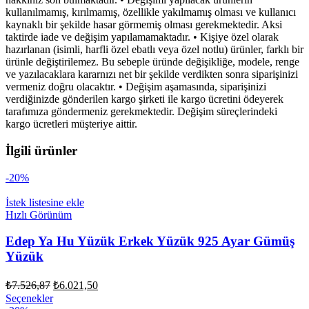
kullanılmamış, kırılmamış, özellikle yakılmamış olması ve kullanıcı
kaynaklı bir şekilde hasar görmemiş olması gerekmektedir. Aksi
taktirde iade ve değişim yapılamamaktadır. • Kişiye özel olarak
hazırlanan (isimli, harfli özel ebatlı veya özel notlu) ürünler, farklı bir
ürünle değiştirilemez. Bu sebeple üründe değişikliğe, modele, renge
ve yazılacaklara kararnızı net bir şekilde verdikten sonra siparişinizi
vermeniz doğru olacaktır. • Değişim aşamasında, siparişinizi
verdiğinizde gönderilen kargo şirketi ile kargo ücretini ödeyerek
tarafımıza göndermeniz gerekmektedir. Değişim süreçlerindeki
kargo ücretleri müşteriye aittir.
İlgili ürünler
-20%
İstek listesine ekle
Hızlı Görünüm
Edep Ya Hu Yüzük Erkek Yüzük 925 Ayar Gümüş
Yüzük
Orijinal
Şu
₺
7.526,87
₺
6.021,50
fiyat:
andaki
Bu
Seçenekler
fiyat: