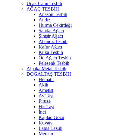
Uçak Camı Tesbih
AĞAÇ TESBİH
Anason Tesbih
Andız
Hurma Çekirdeği
Sandal Ağacı
Şimşir Ağacı
Abanoz Tesbih
Kafur Ağacı
Kuka Tesbih
Öd Ağacı Tesbih
Pelesenk Tesbih
Alpaka Metal Tesbih
DOĞALTAŞ TESBİH
Hematit
Akik
Ametist
Ay Taşı
Firuze
His Taşı
İnci
Kaplan Gözü
Kuvars
Lapis Lazuli
Mercan