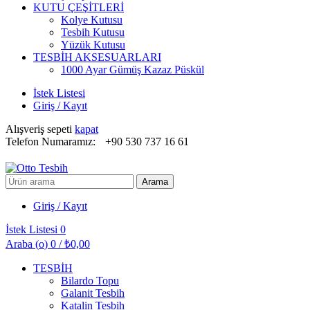
KUTU ÇEŞİTLERİ
Kolye Kutusu
Tesbih Kutusu
Yüzük Kutusu
TESBİH AKSESUARLARI
1000 Ayar Gümüş Kazaz Püskül
İstek Listesi
Giriş / Kayıt
Alışveriş sepeti
kapat
Telefon Numaramız:
+90 530 737 16 61
Arayın:
Arama
Giriş / Kayıt
İstek Listesi
0
Araba (
o
)
0
/
₺
0,00
TESBİH
Bilardo Topu
Galanit Tesbih
Katalin Tesbih