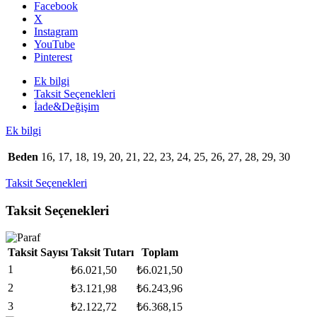
925
Facebook
Ayar
X
Gümüş
Instagram
Yüzük
YouTube
adet
Pinterest
Ek bilgi
Taksit Seçenekleri
İade&Değişim
Ek bilgi
Beden
16, 17, 18, 19, 20, 21, 22, 23, 24, 25, 26, 27, 28, 29, 30
Taksit Seçenekleri
Taksit Seçenekleri
Taksit Sayısı
Taksit Tutarı
Toplam
1
₺
6.021,50
₺
6.021,50
2
₺
3.121,98
₺
6.243,96
3
₺
2.122,72
₺
6.368,15