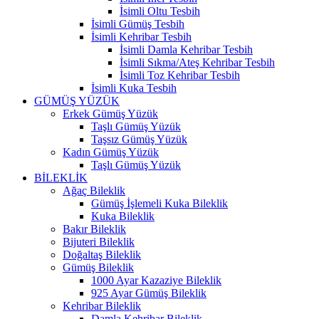
İsimli Oltu Tesbih
İsimli Gümüş Tesbih
İsimli Kehribar Tesbih
İsimli Damla Kehribar Tesbih
İsimli Sıkma/Ateş Kehribar Tesbih
İsimli Toz Kehribar Tesbih
İsimli Kuka Tesbih
GÜMÜŞ YÜZÜK
Erkek Gümüş Yüzük
Taşlı Gümüş Yüzük
Taşsız Gümüş Yüzük
Kadın Gümüş Yüzük
Taşlı Gümüş Yüzük
BİLEKLİK
Ağaç Bileklik
Gümüş İşlemeli Kuka Bileklik
Kuka Bileklik
Bakır Bileklik
Bijuteri Bileklik
Doğaltaş Bileklik
Gümüş Bileklik
1000 Ayar Kazaziye Bileklik
925 Ayar Gümüş Bileklik
Kehribar Bileklik
Damla Kehribar Bileklik