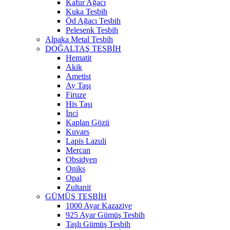
Kafur Ağacı
Kuka Tesbih
Öd Ağacı Tesbih
Pelesenk Tesbih
Alpaka Metal Tesbih
DOĞALTAŞ TESBİH
Hematit
Akik
Ametist
Ay Taşı
Firuze
His Taşı
İnci
Kaplan Gözü
Kuvars
Lapis Lazuli
Mercan
Obsidyen
Oniks
Opal
Zultanit
GÜMÜŞ TESBİH
1000 Ayar Kazaziye
925 Ayar Gümüş Tesbih
Taşlı Gümüş Tesbih