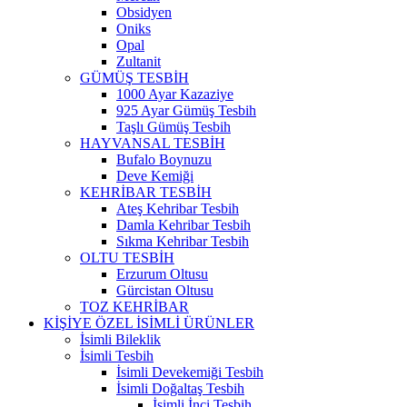
Obsidyen
Oniks
Opal
Zultanit
GÜMÜŞ TESBİH
1000 Ayar Kazaziye
925 Ayar Gümüş Tesbih
Taşlı Gümüş Tesbih
HAYVANSAL TESBİH
Bufalo Boynuzu
Deve Kemiği
KEHRİBAR TESBİH
Ateş Kehribar Tesbih
Damla Kehribar Tesbih
Sıkma Kehribar Tesbih
OLTU TESBİH
Erzurum Oltusu
Gürcistan Oltusu
TOZ KEHRİBAR
KİŞİYE ÖZEL İSİMLİ ÜRÜNLER
İsimli Bileklik
İsimli Tesbih
İsimli Devekemiği Tesbih
İsimli Doğaltaş Tesbih
İsimli İnci Tesbih