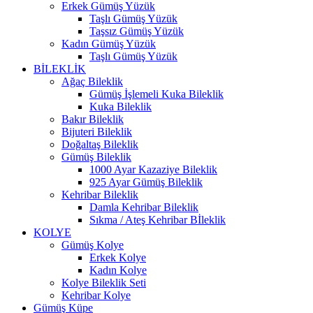
Erkek Gümüş Yüzük
Taşlı Gümüş Yüzük
Taşsız Gümüş Yüzük
Kadın Gümüş Yüzük
Taşlı Gümüş Yüzük
BİLEKLİK
Ağaç Bileklik
Gümüş İşlemeli Kuka Bileklik
Kuka Bileklik
Bakır Bileklik
Bijuteri Bileklik
Doğaltaş Bileklik
Gümüş Bileklik
1000 Ayar Kazaziye Bileklik
925 Ayar Gümüş Bileklik
Kehribar Bileklik
Damla Kehribar Bileklik
Sıkma / Ateş Kehribar Bİleklik
KOLYE
Gümüş Kolye
Erkek Kolye
Kadın Kolye
Kolye Bileklik Seti
Kehribar Kolye
Gümüş Küpe