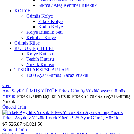
Sıkma / Ateş Kehribar Bİleklik
KOLYE
Gümüş Kolye
Erkek Kolye
Kadın Kolye
Kolye Bileklik Seti
Kehribar Kolye
Gümüş Küpe
KUTU ÇEŞİTLERİ
Kolye Kutusu
Tesbih Kutusu
Yüzük Kutusu
TESBİH AKSESUARLARI
1000 Ayar Gümüş Kazaz Püskül
Geri
Ana Sayfa
GÜMÜŞ YÜZÜK
Erkek Gümüş Yüzük
Taşsız Gümüş
Yüzük
Erkek Kalem İşçilikli Yüzük Erkek Yüzük 925 Ayar Gümüş
Yüzük
Önceki ürün
Erkek Ayyıldız Yüzük Erkek Yüzük 925 Ayar Gümüş Yüzük
Orijinal
Şu
₺
7.526,87
₺
6.021,50
fiyat:
andaki
Sonraki ürün
fiyat: