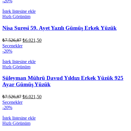
₺7.526,87.
ürünün
-20%
₺6.021,50.
birden
fazla
İstek listesine ekle
varyasyonu
Hızlı Görünüm
var.
Seçenekler
Nisa Suresi 59. Ayet Yazılı Gümüş Erkek Yüzük
ürün
sayfasından
Orijinal
Şu
₺
7.526,87
₺
6.021,50
seçilebilir
fiyat:
andaki
Bu
Seçenekler
fiyat:
₺7.526,87.
ürünün
-20%
₺6.021,50.
birden
fazla
İstek listesine ekle
varyasyonu
Hızlı Görünüm
var.
Seçenekler
Süleyman Mührü Davud Yıldızı Erkek Yüzük 925
ürün
Ayar Gümüş Yüzük
sayfasından
seçilebilir
Orijinal
Şu
₺
7.526,87
₺
6.021,50
fiyat:
andaki
Bu
Seçenekler
fiyat:
₺7.526,87.
ürünün
-20%
₺6.021,50.
birden
fazla
İstek listesine ekle
varyasyonu
Hızlı Görünüm
var.