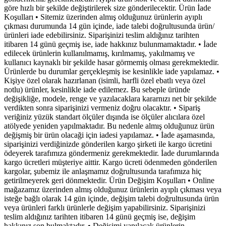
göre hızlı bir şekilde değiştirilerek size gönderilecektir. Ürün İade
Koşulları • Sitemiz üzerinden almış olduğunuz ürünlerin ayıplı
çıkması durumunda 14 gün içinde, iade talebi doğrultusunda ürün/
ürünleri iade edebilirsiniz. Siparişinizi teslim aldığınız tarihten
itibaren 14 günü geçmiş ise, iade hakkınız bulunmamaktadır. • İade
edilecek ürünlerin kullanılmamış, kırılmamış, yakılmamış ve
kullanıcı kaynaklı bir şekilde hasar görmemiş olması gerekmektedir.
Ürünlerde bu durumlar gerçekleşmiş ise kesinlikle iade yapılamaz. •
Kişiye özel olarak hazırlanan (isimli, harfli özel ebatlı veya özel
notlu) ürünler, kesinlikle iade edilemez. Bu sebeple üründe
değişikliğe, modele, renge ve yazılacaklara kararnızı net bir şekilde
verdikten sonra siparişinizi vermeniz doğru olacaktır. • Sipariş
veriğiniz yüzük standart ölçüler dışında ise ölçüler alıcılara özel
atölyede yeniden yapılmaktadır. Bu nedenle almış olduğunuz ürün
değişmiş bir ürün olacaği için iadesi yapılamaz. • İade aşamasında,
siparişinizi verdiğinizde gönderilen kargo şirketi ile kargo ücretini
ödeyerek tarafımıza göndermeniz gerekmektedir. İade durumlarında
kargo ücretleri müşteriye aittir. Kargo ücreti ödenmeden gönderilen
kargolar, şubemiz ile anlaşmamız doğrultusunda tarafımıza hiç
getirilmeyerek geri dönmektedir. Ürün Değişim Koşulları • Online
mağazamız üzerinden almış olduğunuz ürünlerin ayıplı çıkması veya
isteğe bağlı olarak 14 gün içinde, değişim talebi doğrultusunda ürün
veya ürünleri farklı ürünlerle değişim yapabilirsiniz. Siparişinizi
teslim aldığınız tarihten itibaren 14 günü geçmiş ise, değişim
hakkınız son bulmaktadır. • Değişimi yapılacak ürünlerin