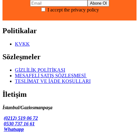
fazla
varyasyonu
I accept the privacy policy
var.
Seçenekler
ürün
sayfasından
Politikalar
seçilebilir
KVKK
Sözleşmeler
GİZLİLİK POLİTİKASI
MESAFELİ SATIŞ SÖZLEŞMESİ
TESLİMAT VE İADE KOŞULLARI
İletişim
İstanbul/Gaziosmanpaşa
(0212) 519 06 72
0530 737 16 61
Whatsapp