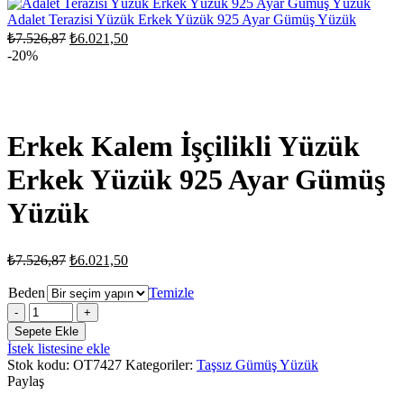
₺7.526,87.
₺6.021,50.
Adalet Terazisi Yüzük Erkek Yüzük 925 Ayar Gümüş Yüzük
Orijinal
Şu
₺
7.526,87
₺
6.021,50
fiyat:
andaki
-20%
fiyat:
₺7.526,87.
₺6.021,50.
Erkek Kalem İşçilikli Yüzük
Erkek Yüzük 925 Ayar Gümüş
Yüzük
Orijinal
Şu
₺
7.526,87
₺
6.021,50
fiyat:
andaki
fiyat:
₺7.526,87.
Beden
Temizle
₺6.021,50.
Erkek
Kalem
Sepete Ekle
İşçilikli
İstek listesine ekle
Yüzük
Stok kodu:
OT7427
Kategoriler:
Taşsız Gümüş Yüzük
Erkek
Paylaş
Yüzük