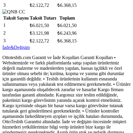
3
₺
2.122,72
₺
6.368,15
Taksit Sayısı
Taksit Tutarı
Toplam
1
₺
6.021,50
₺
6.021,50
2
₺
3.121,98
₺
6.243,96
3
₺
2.122,72
₺
6.368,15
İade&Değişim
Ottotesbih.com Garanti ve İade Koşulları Garanti Koşulları •
Websitemizde ve farklı platformlarda satışı yapılan ürünlerimiz
değerli malzeme ve madenlerden yapılan, hassas işçilikli ve özel
ürünler olması sebebi ile; kırılma, kopma ve yanma gibi durumlar
için garantili değildir. • Tesbih ürünlerinin kullanım esnasında
sallanmaması veya yakılarak test edilmemesi gerekmetedir. • Ürünler
kargo aşamasında oluşabilecek zararlar ve hasarlar Kargo firması
tarafından garanti altındadır. Kargonuz size teslim edildiğinde,
paketinizi kargo görevlisinin yanında açarak kontrol etmelisiniz.
Kargo içerisinde oluşan bir hasar varsa kargo görevlisine tutanak
tutularak geri gönderilmesi gerekmektedir. • Ürünler kontroller
aşamasında farkedilmeyen ayıpları ve işçilik hataları durumunda,
OttoTesbih Garantisi altındadır. İade ve değişim öncesinde müşteri
hizmetleri yetkililerimize bilgi verip ürünleri bize kargo ile
göndermeniz gerekmektedir. Ayıplı ürün stok ve tedarik durmuna