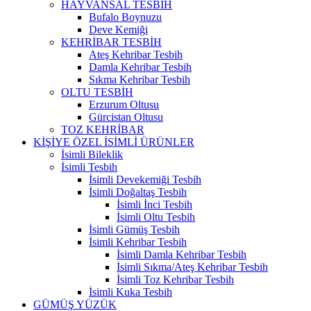
HAYVANSAL TESBİH
Bufalo Boynuzu
Deve Kemiği
KEHRİBAR TESBİH
Ateş Kehribar Tesbih
Damla Kehribar Tesbih
Sıkma Kehribar Tesbih
OLTU TESBİH
Erzurum Oltusu
Gürcistan Oltusu
TOZ KEHRİBAR
KİŞİYE ÖZEL İSİMLİ ÜRÜNLER
İsimli Bileklik
İsimli Tesbih
İsimli Devekemiği Tesbih
İsimli Doğaltaş Tesbih
İsimli İnci Tesbih
İsimli Oltu Tesbih
İsimli Gümüş Tesbih
İsimli Kehribar Tesbih
İsimli Damla Kehribar Tesbih
İsimli Sıkma/Ateş Kehribar Tesbih
İsimli Toz Kehribar Tesbih
İsimli Kuka Tesbih
GÜMÜŞ YÜZÜK