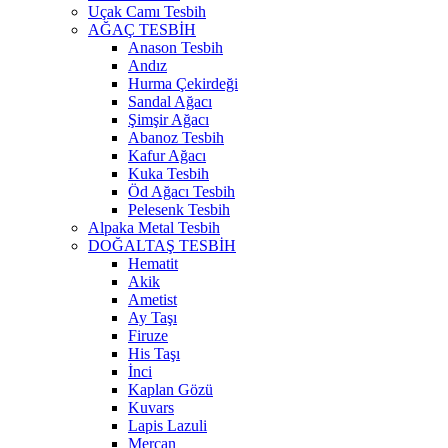
Uçak Camı Tesbih
AĞAÇ TESBİH
Anason Tesbih
Andız
Hurma Çekirdeği
Sandal Ağacı
Şimşir Ağacı
Abanoz Tesbih
Kafur Ağacı
Kuka Tesbih
Öd Ağacı Tesbih
Pelesenk Tesbih
Alpaka Metal Tesbih
DOĞALTAŞ TESBİH
Hematit
Akik
Ametist
Ay Taşı
Firuze
His Taşı
İnci
Kaplan Gözü
Kuvars
Lapis Lazuli
Mercan