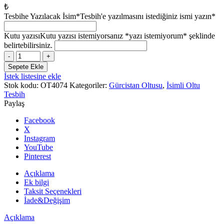
₺
Tesbihe Yazılacak İsim
*Tesbih'e yazılmasını istediğiniz ismi yazın*
Kutu yazısı
Kutu yazısı istemiyorsanız *yazı istemiyorum* şeklinde
belirtebilirsiniz.
Erkek
Kişiye
Sepete Ekle
Özel
İstek listesine ekle
Isimli
Stok kodu:
OT4074
Kategoriler:
Gürcistan Oltusu
,
İsimli Oltu
Hediye
Tesbih
Tesbih
Paylaş
adet
Facebook
X
Instagram
YouTube
Pinterest
Açıklama
Ek bilgi
Taksit Seçenekleri
İade&Değişim
Açıklama