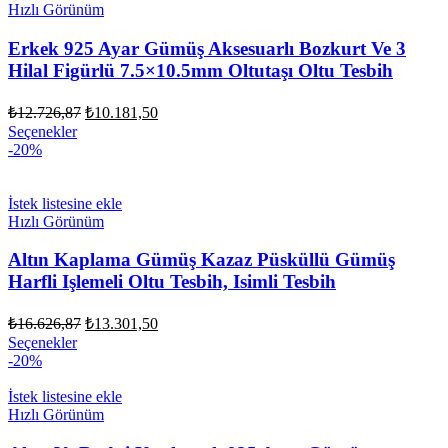
Hızlı Görünüm
Erkek 925 Ayar Gümüş Aksesuarlı Bozkurt Ve 3
Hilal Figürlü 7.5×10.5mm Oltutaşı Oltu Tesbih
Orijinal
Şu
₺
12.726,87
₺
10.181,50
fiyat:
andaki
Seçenekler
fiyat:
₺12.726,87.
-20%
₺10.181,50.
İstek listesine ekle
Hızlı Görünüm
Altın Kaplama Gümüş Kazaz Püsküllü Gümüş
Harfli Işlemeli Oltu Tesbih, Isimli Tesbih
Orijinal
Şu
₺
16.626,87
₺
13.301,50
fiyat:
andaki
Seçenekler
fiyat:
₺16.626,87.
-20%
₺13.301,50.
İstek listesine ekle
Hızlı Görünüm