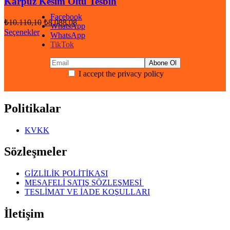
Karpuz Kesim Oltu Tesbih
Facebook
Orijinal
Şu
₺
10.110,10
₺
8.088,08
WhatsApp
fiyat:
andaki
Seçenekler
WhatsApp
fiyat:
₺10.110,10.
TikTok
₺8.088,08.
I accept the privacy policy
Politikalar
KVKK
Sözleşmeler
GİZLİLİK POLİTİKASI
MESAFELİ SATIŞ SÖZLEŞMESİ
TESLİMAT VE İADE KOŞULLARI
İletişim