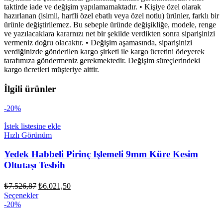
taktirde iade ve değişim yapılamamaktadır. • Kişiye özel olarak
hazırlanan (isimli, harfli özel ebatlı veya özel notlu) ürünler, farklı bir
ürünle değiştirilemez. Bu sebeple üründe değişikliğe, modele, renge
ve yazılacaklara kararnızı net bir şekilde verdikten sonra siparişinizi
vermeniz doğru olacaktır. • Değişim aşamasında, siparişinizi
verdiğinizde gönderilen kargo şirketi ile kargo ücretini ödeyerek
tarafımıza göndermeniz gerekmektedir. Değişim süreçlerindeki
kargo ücretleri müşteriye aittir.
İlgili ürünler
-20%
İstek listesine ekle
Hızlı Görünüm
Yedek Habbeli Pirinç Işlemeli 9mm Küre Kesim
Oltutaşı Tesbih
Orijinal
Şu
₺
7.526,87
₺
6.021,50
fiyat:
andaki
Seçenekler
fiyat:
₺7.526,87.
-20%
₺6.021,50.