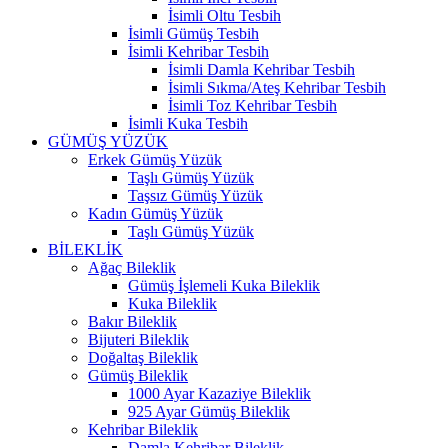
İsimli Oltu Tesbih
İsimli Gümüş Tesbih
İsimli Kehribar Tesbih
İsimli Damla Kehribar Tesbih
İsimli Sıkma/Ateş Kehribar Tesbih
İsimli Toz Kehribar Tesbih
İsimli Kuka Tesbih
GÜMÜŞ YÜZÜK
Erkek Gümüş Yüzük
Taşlı Gümüş Yüzük
Taşsız Gümüş Yüzük
Kadın Gümüş Yüzük
Taşlı Gümüş Yüzük
BİLEKLİK
Ağaç Bileklik
Gümüş İşlemeli Kuka Bileklik
Kuka Bileklik
Bakır Bileklik
Bijuteri Bileklik
Doğaltaş Bileklik
Gümüş Bileklik
1000 Ayar Kazaziye Bileklik
925 Ayar Gümüş Bileklik
Kehribar Bileklik
Damla Kehribar Bileklik