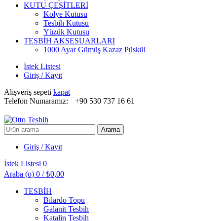
KUTU ÇEŞİTLERİ
Kolye Kutusu
Tesbih Kutusu
Yüzük Kutusu
TESBİH AKSESUARLARI
1000 Ayar Gümüş Kazaz Püskül
İstek Listesi
Giriş / Kayıt
Alışveriş sepeti
kapat
Telefon Numaramız:
+90 530 737 16 61
Arayın:
Arama
Giriş / Kayıt
İstek Listesi
0
Araba (
o
)
0
/
₺
0,00
TESBİH
Bilardo Topu
Galanit Tesbih
Katalin Tesbih