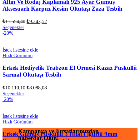
Altın Ve Rodaj Kaplamalı 925 Ayar Gümüş
Aksesuarlı Karpuz Kesim Oltutaşı Zaza Tesbih
Orijinal
Şu
₺
11.554,40
₺
9.243,52
fiyat:
andaki
Seçenekler
fiyat:
₺11.554,40.
-20%
₺9.243,52.
İstek listesine ekle
Hızlı Görünüm
Erkek Hediyelik Trabzon El Örmesi Kazaz Püsküllü
Sarmal Oltutaşı Tesbih
Orijinal
Şu
₺
10.110,10
₺
8.088,08
fiyat:
andaki
Seçenekler
fiyat:
₺10.110,10.
-20%
₺8.088,08.
İstek listesine ekle
Hızlı Görünüm
Kampanya ve Fırsatlarımızdan
Erkek Gümüş Püsküllü 3 Hilal Figürlü 9mm
haberdar Olun!