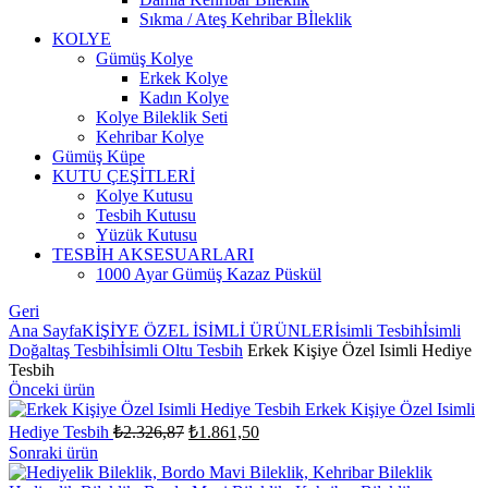
Sıkma / Ateş Kehribar Bİleklik
KOLYE
Gümüş Kolye
Erkek Kolye
Kadın Kolye
Kolye Bileklik Seti
Kehribar Kolye
Gümüş Küpe
KUTU ÇEŞİTLERİ
Kolye Kutusu
Tesbih Kutusu
Yüzük Kutusu
TESBİH AKSESUARLARI
1000 Ayar Gümüş Kazaz Püskül
Geri
Ana Sayfa
KİŞİYE ÖZEL İSİMLİ ÜRÜNLER
İsimli Tesbih
İsimli
Doğaltaş Tesbih
İsimli Oltu Tesbih
Erkek Kişiye Özel Isimli Hediye
Tesbih
Önceki ürün
Erkek Kişiye Özel Isimli
Orijinal
Şu
Hediye Tesbih
₺
2.326,87
₺
1.861,50
fiyat:
andaki
Sonraki ürün
fiyat:
₺2.326,87.