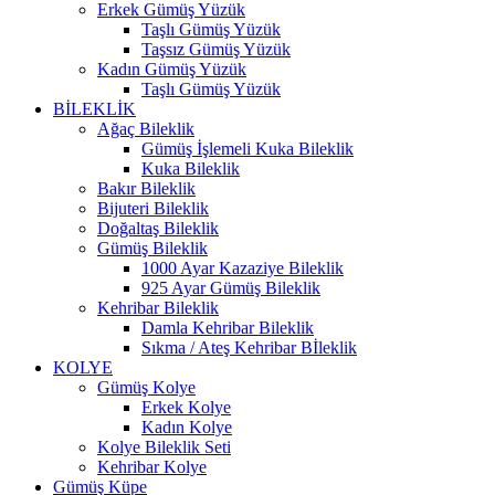
Erkek Gümüş Yüzük
Taşlı Gümüş Yüzük
Taşsız Gümüş Yüzük
Kadın Gümüş Yüzük
Taşlı Gümüş Yüzük
BİLEKLİK
Ağaç Bileklik
Gümüş İşlemeli Kuka Bileklik
Kuka Bileklik
Bakır Bileklik
Bijuteri Bileklik
Doğaltaş Bileklik
Gümüş Bileklik
1000 Ayar Kazaziye Bileklik
925 Ayar Gümüş Bileklik
Kehribar Bileklik
Damla Kehribar Bileklik
Sıkma / Ateş Kehribar Bİleklik
KOLYE
Gümüş Kolye
Erkek Kolye
Kadın Kolye
Kolye Bileklik Seti
Kehribar Kolye
Gümüş Küpe