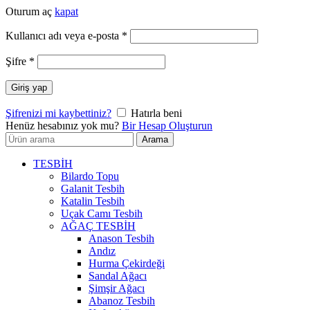
Oturum aç
kapat
Gerekli
Kullanıcı adı veya e-posta
*
Gerekli
Şifre
*
Giriş yap
Şifrenizi mi kaybettiniz?
Hatırla beni
Henüz hesabınız yok mu?
Bir Hesap Oluşturun
Arayın:
Arama
TESBİH
Bilardo Topu
Galanit Tesbih
Katalin Tesbih
Uçak Camı Tesbih
AĞAÇ TESBİH
Anason Tesbih
Andız
Hurma Çekirdeği
Sandal Ağacı
Şimşir Ağacı
Abanoz Tesbih