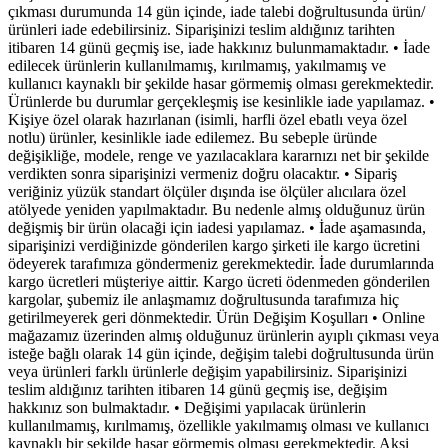
çıkması durumunda 14 gün içinde, iade talebi doğrultusunda ürün/
ürünleri iade edebilirsiniz. Siparişinizi teslim aldığınız tarihten
itibaren 14 günü geçmiş ise, iade hakkınız bulunmamaktadır. • İade
edilecek ürünlerin kullanılmamış, kırılmamış, yakılmamış ve
kullanıcı kaynaklı bir şekilde hasar görmemiş olması gerekmektedir.
Ürünlerde bu durumlar gerçekleşmiş ise kesinlikle iade yapılamaz. •
Kişiye özel olarak hazırlanan (isimli, harfli özel ebatlı veya özel
notlu) ürünler, kesinlikle iade edilemez. Bu sebeple üründe
değişikliğe, modele, renge ve yazılacaklara kararnızı net bir şekilde
verdikten sonra siparişinizi vermeniz doğru olacaktır. • Sipariş
veriğiniz yüzük standart ölçüler dışında ise ölçüler alıcılara özel
atölyede yeniden yapılmaktadır. Bu nedenle almış olduğunuz ürün
değişmiş bir ürün olacaği için iadesi yapılamaz. • İade aşamasında,
siparişinizi verdiğinizde gönderilen kargo şirketi ile kargo ücretini
ödeyerek tarafımıza göndermeniz gerekmektedir. İade durumlarında
kargo ücretleri müşteriye aittir. Kargo ücreti ödenmeden gönderilen
kargolar, şubemiz ile anlaşmamız doğrultusunda tarafımıza hiç
getirilmeyerek geri dönmektedir. Ürün Değişim Koşulları • Online
mağazamız üzerinden almış olduğunuz ürünlerin ayıplı çıkması veya
isteğe bağlı olarak 14 gün içinde, değişim talebi doğrultusunda ürün
veya ürünleri farklı ürünlerle değişim yapabilirsiniz. Siparişinizi
teslim aldığınız tarihten itibaren 14 günü geçmiş ise, değişim
hakkınız son bulmaktadır. • Değişimi yapılacak ürünlerin
kullanılmamış, kırılmamış, özellikle yakılmamış olması ve kullanıcı
kaynaklı bir şekilde hasar görmemiş olması gerekmektedir. Aksi