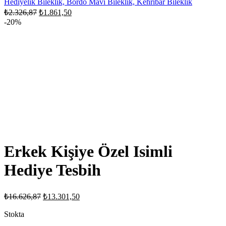
₺1.861,50.
Hediyelik Bileklik, Bordo Mavi Bileklik, Kehribar Bileklik
Orijinal
Şu
₺
2.326,87
₺
1.861,50
fiyat:
andaki
-20%
fiyat:
₺2.326,87.
₺1.861,50.
Erkek Kişiye Özel Isimli
Hediye Tesbih
Orijinal
Şu
₺
16.626,87
₺
13.301,50
fiyat:
andaki
fiyat:
Stokta
₺16.626,87.
₺13.301,50.