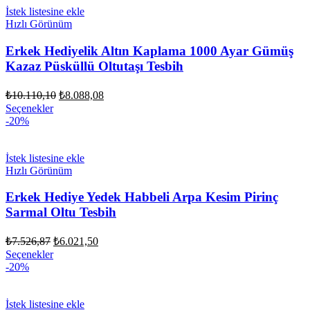
İstek listesine ekle
Hızlı Görünüm
Erkek Hediyelik Altın Kaplama 1000 Ayar Gümüş
Kazaz Püsküllü Oltutaşı Tesbih
Orijinal
Şu
₺
10.110,10
₺
8.088,08
fiyat:
andaki
Seçenekler
fiyat:
₺10.110,10.
-20%
₺8.088,08.
İstek listesine ekle
Hızlı Görünüm
Erkek Hediye Yedek Habbeli Arpa Kesim Pirinç
Sarmal Oltu Tesbih
Orijinal
Şu
₺
7.526,87
₺
6.021,50
fiyat:
andaki
Seçenekler
fiyat:
₺7.526,87.
-20%
₺6.021,50.
İstek listesine ekle