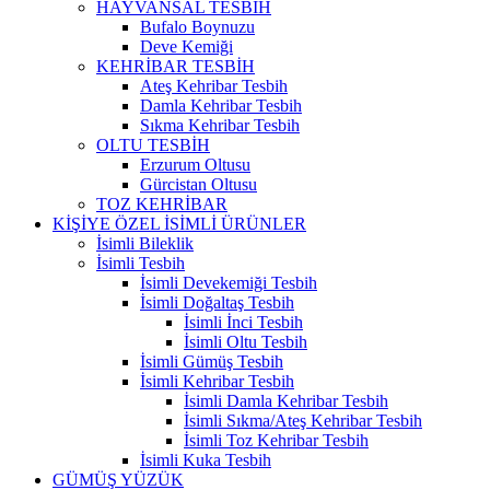
HAYVANSAL TESBİH
Bufalo Boynuzu
Deve Kemiği
KEHRİBAR TESBİH
Ateş Kehribar Tesbih
Damla Kehribar Tesbih
Sıkma Kehribar Tesbih
OLTU TESBİH
Erzurum Oltusu
Gürcistan Oltusu
TOZ KEHRİBAR
KİŞİYE ÖZEL İSİMLİ ÜRÜNLER
İsimli Bileklik
İsimli Tesbih
İsimli Devekemiği Tesbih
İsimli Doğaltaş Tesbih
İsimli İnci Tesbih
İsimli Oltu Tesbih
İsimli Gümüş Tesbih
İsimli Kehribar Tesbih
İsimli Damla Kehribar Tesbih
İsimli Sıkma/Ateş Kehribar Tesbih
İsimli Toz Kehribar Tesbih
İsimli Kuka Tesbih
GÜMÜŞ YÜZÜK