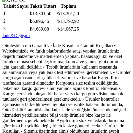
Taksit Sayısı
Taksit Tutarı
Toplam
1
₺
13.301,50
₺
13.301,50
2
₺
6.896,46
₺
13.792,92
3
₺
4.689,08
₺
14.067,25
İade&Değişim
Ottotesbih.com Garanti ve İade Koşulları Garanti Koşulları •
Websitemizde ve farklı platformlarda satışı yapılan ürünlerimiz
değerli malzeme ve madenlerden yapılan, hassas işçilikli ve özel
ürünler olması sebebi ile; kırılma, kopma ve yanma gibi durumlar
için garantili değildir. • Tesbih ürünlerinin kullanım esnasında
sallanmaması veya yakılarak test edilmemesi gerekmetedir. • Ürünler
kargo aşamasında oluşabilecek zararlar ve hasarlar Kargo firması
tarafından garanti altındadır. Kargonuz size teslim edildiğinde,
paketinizi kargo görevlisinin yanında açarak kontrol etmelisiniz.
Kargo içerisinde oluşan bir hasar varsa kargo görevlisine tutanak
tutularak geri gönderilmesi gerekmektedir. • Ürünler kontroller
aşamasında farkedilmeyen ayıpları ve işçilik hataları durumunda,
OttoTesbih Garantisi altındadır. İade ve değişim öncesinde müşteri
hizmetleri yetkililerimize bilgi verip ürünleri bize kargo ile
göndermeniz gerekmektedir. Ayıplı ürün stok ve tedarik durmuna
göre hızlı bir şekilde değiştirilerek size gönderilecektir. Ürün İade
Koşulları • Sitemiz üzerinden almış olduğunuz ürünlerin ayıplı