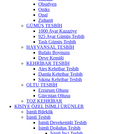
Obsidyen
Oniks
Opal
Zultanit
GÜMÜŞ TESBİH
1000 Ayar Kazaziye
925 Ayar Gümüş Tesbih
Taşlı Gümüş Tesbih
HAYVANSAL TESBİH
Bufalo Boynuzu
Deve Kemiği
KEHRİBAR TESBİH
Ateş Kehribar Tesbih
Damla Kehribar Tesbih
Sıkma Kehribar Tesbih
OLTU TESBİH
Erzurum Oltusu
Gürcistan Oltusu
TOZ KEHRİBAR
KİŞİYE ÖZEL İSİMLİ ÜRÜNLER
İsimli Bileklik
İsimli Tesbih
İsimli Devekemiği Tesbih
İsimli Doğaltaş Tesbih
İsimli İnci Tesbih