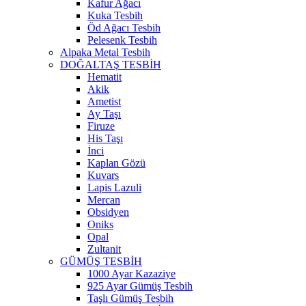
Kafur Ağacı
Kuka Tesbih
Öd Ağacı Tesbih
Pelesenk Tesbih
Alpaka Metal Tesbih
DOĞALTAŞ TESBİH
Hematit
Akik
Ametist
Ay Taşı
Firuze
His Taşı
İnci
Kaplan Gözü
Kuvars
Lapis Lazuli
Mercan
Obsidyen
Oniks
Opal
Zultanit
GÜMÜŞ TESBİH
1000 Ayar Kazaziye
925 Ayar Gümüş Tesbih
Taşlı Gümüş Tesbih