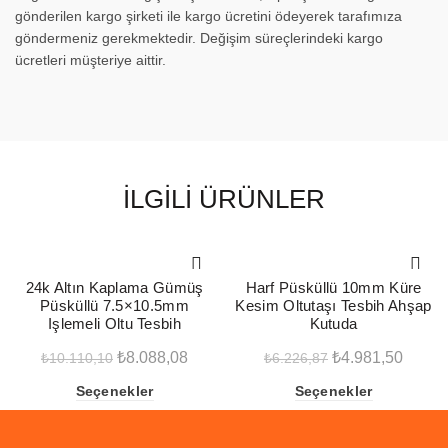
gönderilen kargo şirketi ile kargo ücretini ödeyerek tarafımıza
göndermeniz gerekmektedir. Değişim süreçlerindeki kargo
ücretleri müşteriye aittir.
İLGILI ÜRÜNLER
-20%
-20%
24k Altın Kaplama Gümüş
Harf Püsküllü 10mm Küre
Püsküllü 7.5×10.5mm
Kesim Oltutaşı Tesbih Ahşap
Işlemeli Oltu Tesbih
Kutuda
Orijinal
Şu
Orijinal
Şu
₺
8.088,08
₺
4.981,50
₺
10.110,10
₺
6.226,87
fiyat:
andaki
fiyat:
andak
Seçenekler
Seçenekler
₺10.110,10.
fiyat:
₺6.226,87.
fiyat:
₺8.088,08.
₺4.981