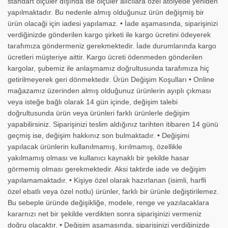
standart ölçüler dışında ise ölçüler alıcılara özel atölyede yeniden
yapılmaktadır. Bu nedenle almış olduğunuz ürün değişmiş bir
ürün olacaği için iadesi yapılamaz. • İade aşamasında, siparişinizi
verdiğinizde gönderilen kargo şirketi ile kargo ücretini ödeyerek
tarafımıza göndermeniz gerekmektedir. İade durumlarında kargo
ücretleri müşteriye aittir. Kargo ücreti ödenmeden gönderilen
kargolar, şubemiz ile anlaşmamız doğrultusunda tarafımıza hiç
getirilmeyerek geri dönmektedir. Ürün Değişim Koşulları • Online
mağazamız üzerinden almış olduğunuz ürünlerin ayıplı çıkması
veya isteğe bağlı olarak 14 gün içinde, değişim talebi
doğrultusunda ürün veya ürünleri farklı ürünlerle değişim
yapabilirsiniz. Siparişinizi teslim aldığınız tarihten itibaren 14 günü
geçmiş ise, değişim hakkınız son bulmaktadır. • Değişimi
yapılacak ürünlerin kullanılmamış, kırılmamış, özellikle
yakılmamış olması ve kullanıcı kaynaklı bir şekilde hasar
görmemiş olması gerekmektedir. Aksi taktirde iade ve değişim
yapılamamaktadır. • Kişiye özel olarak hazırlanan (isimli, harfli
özel ebatlı veya özel notlu) ürünler, farklı bir ürünle değiştirilemez.
Bu sebeple üründe değişikliğe, modele, renge ve yazılacaklara
kararnızı net bir şekilde verdikten sonra siparişinizi vermeniz
doğru olacaktır. • Değişim aşamasında, siparişinizi verdiğinizde