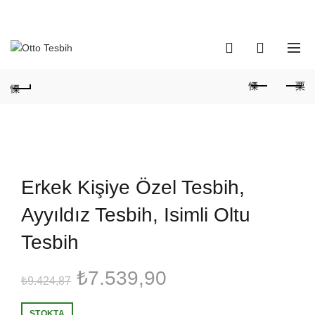
Telefon Numaramız:
+90 530 737 16 61
0
0
Erkek Kişiye Özel Tesbih,
Ayyıldız Tesbih, Isimli Oltu
Tesbih
Orijinal
Şu
₺
7.539,90
₺
9.424,87
fiyat:
andaki
STOKTA