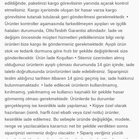
edildiğinde, paketinizi kargo görevlisinin yanında açarak kontrol
etmelisiniz. Kargo içerisinde oluşan bir hasar varsa kargo
görevlisine tutanak tutularak geri gönderilmesi gerekmektedir. •
Ürünler kontroller aşamasında farkedilmeyen ayıpları ve işçilik
hataları durumunda, OttoTesbih Garantisi altındadır. İade ve
değişim öncesinde müşteri hizmetleri yetkililerimize bilgi verip
ürünleri bize kargo ile göndermeniz gerekmektedir. Ayıplı ürün
stok ve tedarik durmuna göre hızlı bir şekilde değiştirilerek size
gönderilecektir. Ürün İade Koşulları • Sitemiz üzerinden almış
olduğunuz ürünlerin ayıplı çıkması durumunda 14 gün içinde, iade
talebi doğrultusunda ürün/ürünleri iade edebilirsiniz. Siparişinizi
teslim aldığınız tarihten itibaren 14 günü geçmiş ise, iade hakkınız
bulunmamaktadır. • İade edilecek ürünlerin kullanılmamış,
kırılmamış, yakılmamış ve kullanıcı kaynaklı bir şekilde hasar
görmemiş olması gerekmektedir. Ürünlerde bu durumlar
gerçekleşmiş ise kesinlikle iade yapılamaz. • Kişiye özel olarak
hazırlanan (isimli, harfli özel ebatlı veya özel notlu) ürünler,
kesinlikle iade edilemez. Bu sebeple üründe değişikliğe, modele,
renge ve yazılacaklara kararnızı net bir şekilde verdikten sonra
siparişinizi vermeniz doğru olacaktır. • Sipariş veriğiniz yüzük