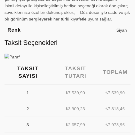
İsimli detayı ile kişiselleştirilmiş hediye seçeneği olarak öne çıkar;
sevdiklerinize özel bir dokunuş ekler.; – Düz deseniyle sade ve şık
bir görünüm sergileyerek her türlü kıyafetle uyum sağlar.
Renk
Siyah
Taksit Seçenekleri
TAKSIT
TAKSIT
TOPLAM
SAYISI
TUTARI
1
₺
7.539,90
₺
7.539,90
2
₺
3.909,23
₺
7.818,46
3
₺
2.657,99
₺
7.973,96