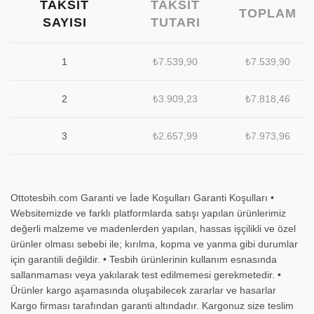
TAKSIT
TAKSIT
TOPLAM
SAYISI
TUTARI
1
₺
7.539,90
₺
7.539,90
2
₺
3.909,23
₺
7.818,46
3
₺
2.657,99
₺
7.973,96
Ottotesbih.com Garanti ve İade Koşulları Garanti Koşulları •
Websitemizde ve farklı platformlarda satışı yapılan ürünlerimiz
değerli malzeme ve madenlerden yapılan, hassas işçilikli ve özel
ürünler olması sebebi ile; kırılma, kopma ve yanma gibi durumlar
için garantili değildir. • Tesbih ürünlerinin kullanım esnasında
sallanmaması veya yakılarak test edilmemesi gerekmetedir. •
Ürünler kargo aşamasında oluşabilecek zararlar ve hasarlar
Kargo firması tarafından garanti altındadır. Kargonuz size teslim