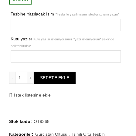
₺9.424,87.
fiyat:
Tesbihe Yazılacak İsim
*Tesbih'e yazılmasını istediğiniz ismi yazın*
₺7.539,90.
Kutu yazısı
Kutu yazısı istemiyorsanız *yazı istemiyorum* şeklinde
belirtebilirsiniz.
Erkek Kişiye Özel Tesbih, Ayyıldız Tesbih, Isimli Oltu Tesbih 
SEPETE EKLE
İstek listesine ekle
Stok kodu:
OT9368
Kategoriler:
Gürcistan Oltusu
,
İsimli Oltu Tesbih