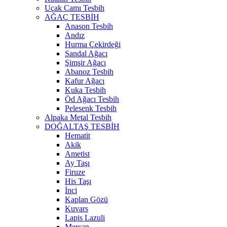
Uçak Camı Tesbih
AĞAÇ TESBİH
Anason Tesbih
Andız
Hurma Çekirdeği
Sandal Ağacı
Şimşir Ağacı
Abanoz Tesbih
Kafur Ağacı
Kuka Tesbih
Öd Ağacı Tesbih
Pelesenk Tesbih
Alpaka Metal Tesbih
DOĞALTAŞ TESBİH
Hematit
Akik
Ametist
Ay Taşı
Firuze
His Taşı
İnci
Kaplan Gözü
Kuvars
Lapis Lazuli
Mercan