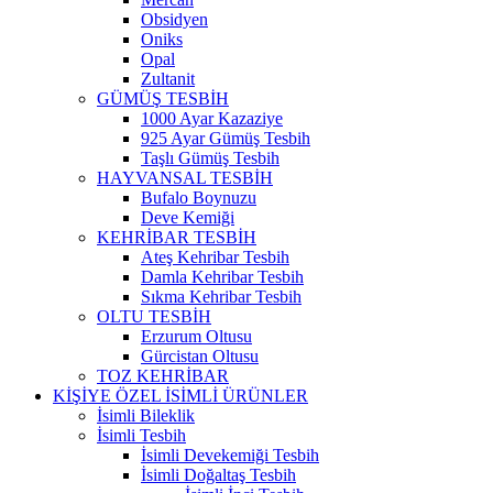
Obsidyen
Oniks
Opal
Zultanit
GÜMÜŞ TESBİH
1000 Ayar Kazaziye
925 Ayar Gümüş Tesbih
Taşlı Gümüş Tesbih
HAYVANSAL TESBİH
Bufalo Boynuzu
Deve Kemiği
KEHRİBAR TESBİH
Ateş Kehribar Tesbih
Damla Kehribar Tesbih
Sıkma Kehribar Tesbih
OLTU TESBİH
Erzurum Oltusu
Gürcistan Oltusu
TOZ KEHRİBAR
KİŞİYE ÖZEL İSİMLİ ÜRÜNLER
İsimli Bileklik
İsimli Tesbih
İsimli Devekemiği Tesbih
İsimli Doğaltaş Tesbih