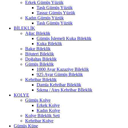
Erkek Gümüş Yüzük
Taşlı Gümüş Yüzük
Taşsız Gümüş Yüzük
Kadın Gümüş Yüzük
Taşlı Gümüş Yüzük
BİLEKLİK
Ağaç Bileklik
Gümüş İşlemeli Kuka Bileklik
Kuka Bileklik
Bakır Bileklik
Bijuteri Bileklik
Doğaltaş Bileklik
Gümüş Bileklik
1000 Ayar Kazaziye Bileklik
925 Ayar Gümüş Bileklik
Kehribar Bileklik
Damla Kehribar Bileklik
Sıkma / Ateş Kehribar Bİleklik
KOLYE
Gümüş Kolye
Erkek Kolye
Kadın Kolye
Kolye Bileklik Seti
Kehribar Kolye
Gümüş Küpe