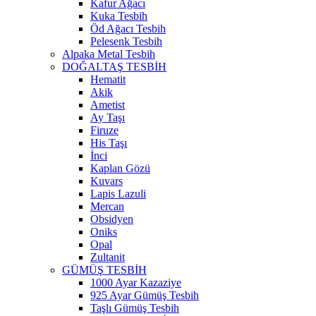
Kafur Ağacı
Kuka Tesbih
Öd Ağacı Tesbih
Pelesenk Tesbih
Alpaka Metal Tesbih
DOĞALTAŞ TESBİH
Hematit
Akik
Ametist
Ay Taşı
Firuze
His Taşı
İnci
Kaplan Gözü
Kuvars
Lapis Lazuli
Mercan
Obsidyen
Oniks
Opal
Zultanit
GÜMÜŞ TESBİH
1000 Ayar Kazaziye
925 Ayar Gümüş Tesbih
Taşlı Gümüş Tesbih