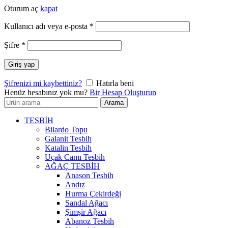
Oturum aç
kapat
Gerekli
Kullanıcı adı veya e-posta
*
Gerekli
Şifre
*
Giriş yap
Şifrenizi mi kaybettiniz?
Hatırla beni
Henüz hesabınız yok mu?
Bir Hesap Oluşturun
Arayın:
Arama
TESBİH
Bilardo Topu
Galanit Tesbih
Katalin Tesbih
Uçak Camı Tesbih
AĞAÇ TESBİH
Anason Tesbih
Andız
Hurma Çekirdeği
Sandal Ağacı
Şimşir Ağacı
Abanoz Tesbih