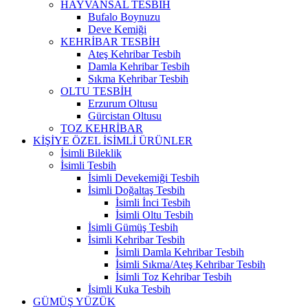
HAYVANSAL TESBİH
Bufalo Boynuzu
Deve Kemiği
KEHRİBAR TESBİH
Ateş Kehribar Tesbih
Damla Kehribar Tesbih
Sıkma Kehribar Tesbih
OLTU TESBİH
Erzurum Oltusu
Gürcistan Oltusu
TOZ KEHRİBAR
KİŞİYE ÖZEL İSİMLİ ÜRÜNLER
İsimli Bileklik
İsimli Tesbih
İsimli Devekemiği Tesbih
İsimli Doğaltaş Tesbih
İsimli İnci Tesbih
İsimli Oltu Tesbih
İsimli Gümüş Tesbih
İsimli Kehribar Tesbih
İsimli Damla Kehribar Tesbih
İsimli Sıkma/Ateş Kehribar Tesbih
İsimli Toz Kehribar Tesbih
İsimli Kuka Tesbih
GÜMÜŞ YÜZÜK