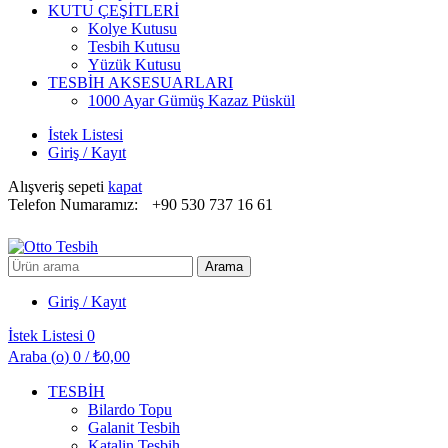
KUTU ÇEŞİTLERİ
Kolye Kutusu
Tesbih Kutusu
Yüzük Kutusu
TESBİH AKSESUARLARI
1000 Ayar Gümüş Kazaz Püskül
İstek Listesi
Giriş / Kayıt
Alışveriş sepeti
kapat
Telefon Numaramız:
+90 530 737 16 61
Arayın:
Arama
Giriş / Kayıt
İstek Listesi
0
Araba (
o
)
0
/
₺
0,00
TESBİH
Bilardo Topu
Galanit Tesbih
Katalin Tesbih