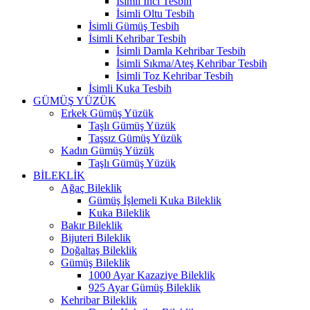
İsimli İnci Tesbih
İsimli Oltu Tesbih
İsimli Gümüş Tesbih
İsimli Kehribar Tesbih
İsimli Damla Kehribar Tesbih
İsimli Sıkma/Ateş Kehribar Tesbih
İsimli Toz Kehribar Tesbih
İsimli Kuka Tesbih
GÜMÜŞ YÜZÜK
Erkek Gümüş Yüzük
Taşlı Gümüş Yüzük
Taşsız Gümüş Yüzük
Kadın Gümüş Yüzük
Taşlı Gümüş Yüzük
BİLEKLİK
Ağaç Bileklik
Gümüş İşlemeli Kuka Bileklik
Kuka Bileklik
Bakır Bileklik
Bijuteri Bileklik
Doğaltaş Bileklik
Gümüş Bileklik
1000 Ayar Kazaziye Bileklik
925 Ayar Gümüş Bileklik
Kehribar Bileklik