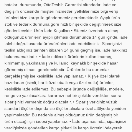
hataları durumunda, OttoTesbih Garantisi altındadır. İade ve
değişim öncesinde müşteri hizmetleri yetkililerimize bilgi verip
ürünleri bize kargo ile göndermeniz gerekmektedir. Ayıplı ürün
stok ve tedarik durmuna göre hızlı bir şekilde değiştirilerek size
gönderilecektir. Ürün İade Koşulları • Sitemiz üzerinden almış
olduğunuz ürünlerin ayıplı çıkması durumunda 14 gün içinde, iade
talebi doğrultusunda ürün/ürünleri iade edebilirsiniz. Siparişinizi
teslim aldığınız tarihten itibaren 14 günü geçmiş ise, iade hakkınız
bulunmamaktadır. • İade edilecek ürünlerin kullanılmamış,
kırılmamış, yakılmamış ve kullanıcı kaynaklı bir şekilde hasar
görmemiş olması gerekmektedir. Ürünlerde bu durumlar
gerçekleşmiş ise kesinlikle iade yapılamaz. • Kişiye özel olarak
hazırlanan (isimli, harfli özel ebatlı veya özel notlu) ürünler,
kesinlikle iade edilemez. Bu sebeple üründe değişikliğe, modele,
renge ve yazılacaklara kararnızı net bir şekilde verdikten sonra
siparişinizi vermeniz doğru olacaktır. • Sipariş veriğiniz yüzük
standart ölçüler dışında ise ölçüler alıcılara özel atölyede yeniden
yapılmaktadır. Bu nedenle almış olduğunuz ürün değişmiş bir
ürün olacaği için iadesi yapılamaz. • İade aşamasında, siparişinizi
verdiğinizde gönderilen kargo şirketi ile kargo ücretini ödeyerek