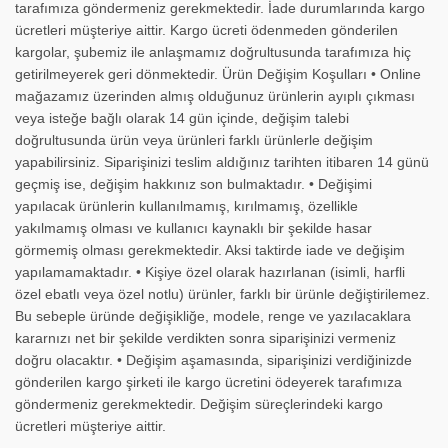
tarafımıza göndermeniz gerekmektedir. İade durumlarında kargo
ücretleri müşteriye aittir. Kargo ücreti ödenmeden gönderilen
kargolar, şubemiz ile anlaşmamız doğrultusunda tarafımıza hiç
getirilmeyerek geri dönmektedir. Ürün Değişim Koşulları • Online
mağazamız üzerinden almış olduğunuz ürünlerin ayıplı çıkması
veya isteğe bağlı olarak 14 gün içinde, değişim talebi
doğrultusunda ürün veya ürünleri farklı ürünlerle değişim
yapabilirsiniz. Siparişinizi teslim aldığınız tarihten itibaren 14 günü
geçmiş ise, değişim hakkınız son bulmaktadır. • Değişimi
yapılacak ürünlerin kullanılmamış, kırılmamış, özellikle
yakılmamış olması ve kullanıcı kaynaklı bir şekilde hasar
görmemiş olması gerekmektedir. Aksi taktirde iade ve değişim
yapılamamaktadır. • Kişiye özel olarak hazırlanan (isimli, harfli
özel ebatlı veya özel notlu) ürünler, farklı bir ürünle değiştirilemez.
Bu sebeple üründe değişikliğe, modele, renge ve yazılacaklara
kararnızı net bir şekilde verdikten sonra siparişinizi vermeniz
doğru olacaktır. • Değişim aşamasında, siparişinizi verdiğinizde
gönderilen kargo şirketi ile kargo ücretini ödeyerek tarafımıza
göndermeniz gerekmektedir. Değişim süreçlerindeki kargo
ücretleri müşteriye aittir.