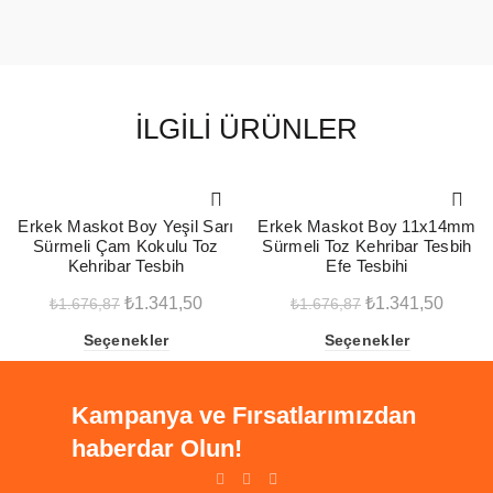
İLGILI ÜRÜNLER
-20%
-20%
Erkek Maskot Boy Yeşil Sarı
Erkek Maskot Boy 11x14mm
Sürmeli Çam Kokulu Toz
Sürmeli Toz Kehribar Tesbih
Kehribar Tesbih
Efe Tesbihi
Orijinal
Şu
Orijinal
Şu
₺
1.341,50
₺
1.341,50
₺
1.676,87
₺
1.676,87
fiyat:
andaki
fiyat:
andak
Seçenekler
Seçenekler
₺1.676,87.
fiyat:
₺1.676,87.
fiyat:
₺1.341,50.
₺1.341
Kampanya ve Fırsatlarımızdan
haberdar Olun!