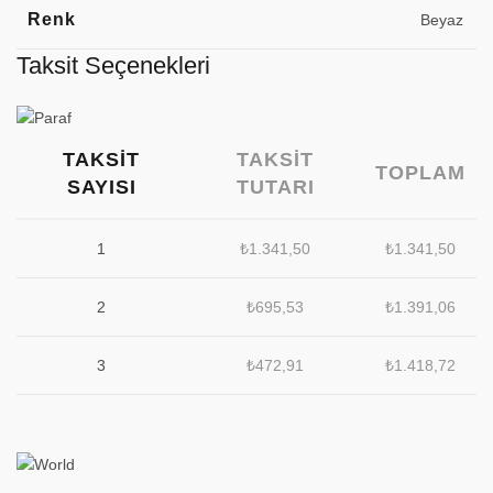
Renk
Beyaz
Taksit Seçenekleri
TAKSIT
TAKSIT
TOPLAM
SAYISI
TUTARI
1
₺
1.341,50
₺
1.341,50
2
₺
695,53
₺
1.391,06
3
₺
472,91
₺
1.418,72