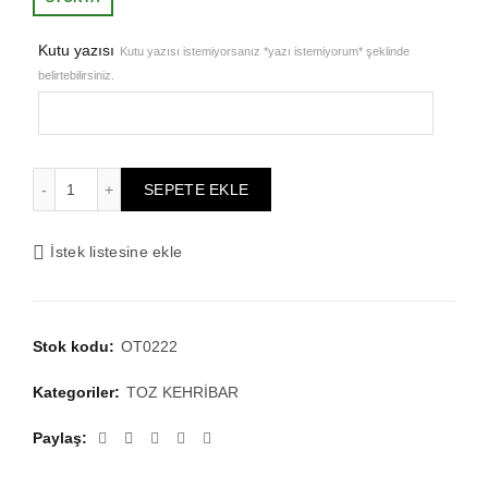
₺1.676,87.
fiyat:
Kutu yazısı
Kutu yazısı istemiyorsanız *yazı istemiyorum* şeklinde
belirtebilirsiniz.
₺1.341,50.
Erkek Maskot Boy Yeşil Fosforlu Kedigözü Toz Kehribar Tes
SEPETE EKLE
İstek listesine ekle
Stok kodu:
OT0222
Kategoriler:
TOZ KEHRİBAR
Paylaş