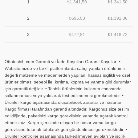
1
₺
1.341,50
₺
1.341,50
2
₺
695,53
₺
1.391,06
3
₺
472,91
₺
1.418,72
Ottotesbih.com Garanti ve İade Koşulları Garanti Koşulları •
Websitemizde ve farklı platformlarda satışı yapılan ürünlerimiz
değerli malzeme ve madenlerden yapılan, hassas işçilikli ve özel
ürünler olması sebebi ile; kırılma, kopma ve yanma gibi durumlar
için garantili değildir. • Tesbih ürünlerinin kullanım esnasında
sallanmaması veya yakılarak test edilmemesi gerekmetedir. •
Ürünler kargo aşamasında oluşabilecek zararlar ve hasarlar
Kargo firması tarafından garanti altındadır. Kargonuz size teslim
edildiğinde, paketinizi kargo görevlisinin yanında açarak kontrol
etmelisiniz. Kargo içerisinde oluşan bir hasar varsa kargo
görevlisine tutanak tutularak geri gönderilmesi gerekmektedir. •
Ürünler kontroller aşamasında farkedilmeyen ayıpları ve işçilik