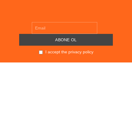
I accept the privacy policy
POLITIKALAR
KVKK
SÖZLEŞMELER
GİZLİLİK POLİTİKASI