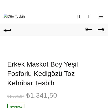
Telefon Numaramız:
+90 530 737 16 61
0
0
Erkek Maskot Boy Yeşil
Fosforlu Kedigözü Toz
Kehribar Tesbih
Orijinal
Şu
₺
1.341,50
₺
1.676,87
fiyat:
andaki
STOKTA