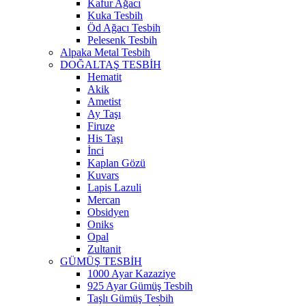
Kafur Ağacı
Kuka Tesbih
Öd Ağacı Tesbih
Pelesenk Tesbih
Alpaka Metal Tesbih
DOĞALTAŞ TESBİH
Hematit
Akik
Ametist
Ay Taşı
Firuze
His Taşı
İnci
Kaplan Gözü
Kuvars
Lapis Lazuli
Mercan
Obsidyen
Oniks
Opal
Zultanit
GÜMÜŞ TESBİH
1000 Ayar Kazaziye
925 Ayar Gümüş Tesbih
Taşlı Gümüş Tesbih