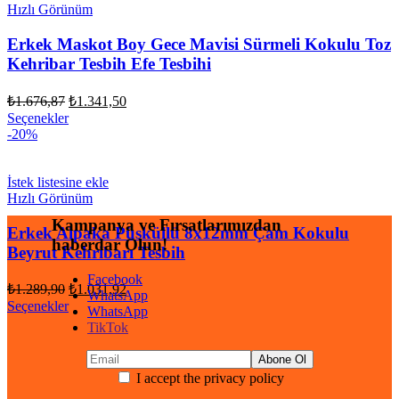
Hızlı Görünüm
Erkek Maskot Boy Gece Mavisi Sürmeli Kokulu Toz
Kehribar Tesbih Efe Tesbihi
Orijinal
Şu
₺
1.676,87
₺
1.341,50
fiyat:
andaki
Seçenekler
fiyat:
₺1.676,87.
-20%
₺1.341,50.
İstek listesine ekle
Hızlı Görünüm
Kampanya ve Fırsatlarımızdan
Erkek Alpaka Püsküllü 8x12mm Çam Kokulu
haberdar Olun!
Beyrut Kehribarı Tesbih
Facebook
Orijinal
Şu
₺
1.289,90
₺
1.031,92
WhatsApp
fiyat:
andaki
Seçenekler
WhatsApp
fiyat:
₺1.289,90.
TikTok
₺1.031,92.
I accept the privacy policy