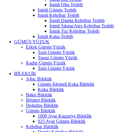
İsimli Oltu Tesbih
İsimli Gümüş Tesbih
İsimli Kehribar Tesbih
İsimli Damla Kehribar Tesbih
İsimli Sıkma/Ateş Kehribar Tesbih
İsimli Toz Kehribar Tesbih
İsimli Kuka Tesbih
GÜMÜŞ YÜZÜK
Erkek Gümüş Yüzük
Taşlı Gümüş Yüzük
Taşsız Gümüş Yüzük
Kadın Gümüş Yüzük
Taşlı Gümüş Yüzük
BİLEKLİK
Ağaç Bileklik
Gümüş İşlemeli Kuka Bileklik
Kuka Bileklik
Bakır Bileklik
Bijuteri Bileklik
Doğaltaş Bileklik
Gümüş Bileklik
1000 Ayar Kazaziye Bileklik
925 Ayar Gümüş Bileklik
Kehribar Bileklik
Damla Kehribar Bileklik