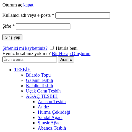
Oturum aç
kapat
Gerekli
Kullanıcı adı veya e-posta
*
Gerekli
Şifre
*
Giriş yap
Şifrenizi mi kaybettiniz?
Hatırla beni
Henüz hesabınız yok mu?
Bir Hesap Oluşturun
Arayın:
Arama
TESBİH
Bilardo Topu
Galanit Tesbih
Katalin Tesbih
Uçak Camı Tesbih
AĞAÇ TESBİH
Anason Tesbih
Andız
Hurma Çekirdeği
Sandal Ağacı
Şimşir Ağacı
Abanoz Tesbih