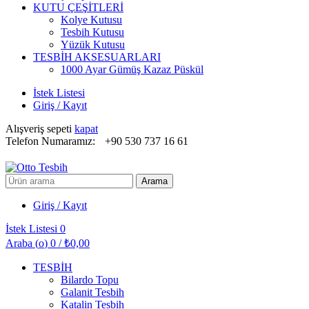
KUTU ÇEŞİTLERİ
Kolye Kutusu
Tesbih Kutusu
Yüzük Kutusu
TESBİH AKSESUARLARI
1000 Ayar Gümüş Kazaz Püskül
İstek Listesi
Giriş / Kayıt
Alışveriş sepeti
kapat
Telefon Numaramız:
+90 530 737 16 61
Arayın:
Arama
Giriş / Kayıt
İstek Listesi
0
Araba (
o
)
0
/
₺
0,00
TESBİH
Bilardo Topu
Galanit Tesbih
Katalin Tesbih