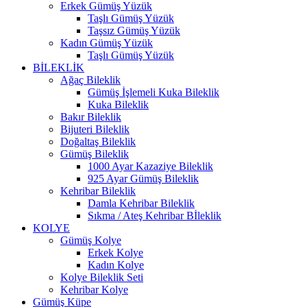
Erkek Gümüş Yüzük
Taşlı Gümüş Yüzük
Taşsız Gümüş Yüzük
Kadın Gümüş Yüzük
Taşlı Gümüş Yüzük
BİLEKLİK
Ağaç Bileklik
Gümüş İşlemeli Kuka Bileklik
Kuka Bileklik
Bakır Bileklik
Bijuteri Bileklik
Doğaltaş Bileklik
Gümüş Bileklik
1000 Ayar Kazaziye Bileklik
925 Ayar Gümüş Bileklik
Kehribar Bileklik
Damla Kehribar Bileklik
Sıkma / Ateş Kehribar Bİleklik
KOLYE
Gümüş Kolye
Erkek Kolye
Kadın Kolye
Kolye Bileklik Seti
Kehribar Kolye
Gümüş Küpe