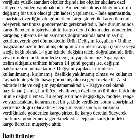
veriğiniz yüzük standart ölçüler dışında ise ölçüler alıcılara özel
atölyede yeniden yapılmaktadır. Bu nedenle almış olduğunuz ürün
değişmiş bir ürün olacaği için iadesi yapılamaz. • İade aşamasında,
siparişinizi verdiğinizde gönderilen kargo şirketi ile kargo ücretini
ödeyerek tarafımıza göndermeniz gerekmektedir. İade durumlarında
kargo ücretleri müşteriye aittir. Kargo ücreti ödenmeden gönderilen
kargolar, şubemiz ile anlaşmamız doğrultusunda tarafımıza hiç
getirilmeyerek geri dönmektedir. Ürün Değişim Koşulları • Online
mağazamız üzerinden almış olduğunuz ürünlerin ayıplı çıkması veya
isteğe bağlı olarak 14 gün içinde, değişim talebi doğrultusunda ürün
veya ürünleri farklı ürünlerle değişim yapabilirsiniz. Siparişinizi
teslim aldığınız tarihten itibaren 14 günü geçmiş ise, değişim
hakkınız son bulmaktadır. • Değişimi yapılacak ürünlerin
kullanılmamış, kırılmamış, özellikle yakılmamış olması ve kullanıcı
kaynaklı bir şekilde hasar görmemiş olması gerekmektedir. Aksi
taktirde iade ve değişim yapılamamaktadır. • Kişiye özel olarak
hazırlanan (isimli, harfli özel ebatlı veya özel notlu) ürünler, farklı bir
ürünle değiştirilemez. Bu sebeple üründe değişikliğe, modele, renge
ve yazılacaklara kararnızı net bir şekilde verdikten sonra siparişinizi
vermeniz doğru olacaktır. • Değişim aşamasında, siparişinizi
verdiğinizde gönderilen kargo şirketi ile kargo ücretini ödeyerek
tarafımıza göndermeniz gerekmektedir. Değişim süreçlerindeki
kargo ücretleri müşteriye aittir.
İlgili ürünler