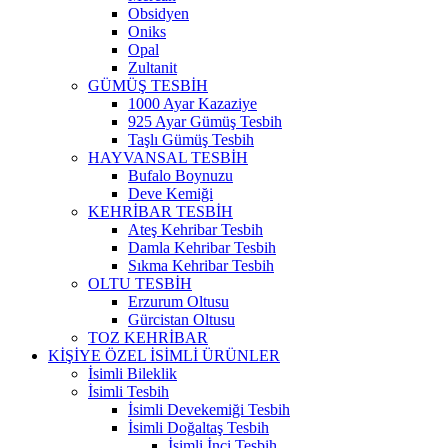
Obsidyen
Oniks
Opal
Zultanit
GÜMÜŞ TESBİH
1000 Ayar Kazaziye
925 Ayar Gümüş Tesbih
Taşlı Gümüş Tesbih
HAYVANSAL TESBİH
Bufalo Boynuzu
Deve Kemiği
KEHRİBAR TESBİH
Ateş Kehribar Tesbih
Damla Kehribar Tesbih
Sıkma Kehribar Tesbih
OLTU TESBİH
Erzurum Oltusu
Gürcistan Oltusu
TOZ KEHRİBAR
KİŞİYE ÖZEL İSİMLİ ÜRÜNLER
İsimli Bileklik
İsimli Tesbih
İsimli Devekemiği Tesbih
İsimli Doğaltaş Tesbih
İsimli İnci Tesbih