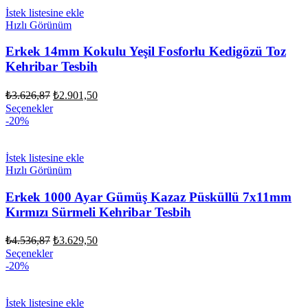
İstek listesine ekle
Hızlı Görünüm
Erkek 14mm Kokulu Yeşil Fosforlu Kedigözü Toz
Kehribar Tesbih
Orijinal
Şu
₺
3.626,87
₺
2.901,50
fiyat:
andaki
Seçenekler
fiyat:
₺3.626,87.
-20%
₺2.901,50.
İstek listesine ekle
Hızlı Görünüm
Erkek 1000 Ayar Gümüş Kazaz Püsküllü 7x11mm
Kırmızı Sürmeli Kehribar Tesbih
Orijinal
Şu
₺
4.536,87
₺
3.629,50
fiyat:
andaki
Seçenekler
fiyat:
₺4.536,87.
-20%
₺3.629,50.
İstek listesine ekle