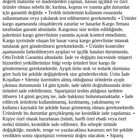
değerli malzeme ve madenlerden yapılan, hassas işçilikli ve özel
ürünler olması sebebi ile; kırılma, kopma ve yanma gibi durumlar
için garantili değildir. • Tesbih ürünlerinin kullanım esnasında
sallanmaması veya yakılarak test edilmemesi gerekmetedir. • Ürünler
kargo aşamasında oluşabilecek zararlar ve hasarlar Kargo firması
tarafından garanti altındadır. Kargonuz size teslim edildiğinde,
paketinizi kargo görevlisinin yanında açarak kontrol etmelisiniz.
Kargo içerisinde oluşan bir hasar varsa kargo görevlisine tutanak
tutularak geri gönderilmesi gerekmektedir. • Ürünler kontroller
aşamasında farkedilmeyen ayıpları ve işçilik hataları durumunda,
OttoTesbih Garantisi altındadır. İade ve değişim öncesinde müşteri
hizmetleri yetkililerimize bilgi verip ürünleri bize kargo ile
göndermeniz gerekmektedir. Ayıplı ürün stok ve tedarik durmuna
göre hızlı bir şekilde değiştirilerek size gönderilecektir. Ürün İade
Koşulları • Sitemiz üzerinden almış olduğunuz ürünlerin ayıplı
çıkması durumunda 14 gün içinde, iade talebi doğrultusunda ürün/
ürünleri iade edebilirsiniz. Siparişinizi teslim aldığınız tarihten
itibaren 14 günü geçmiş ise, iade hakkınız bulunmamaktadır. • İade
edilecek ürünlerin kullanılmamış, kırılmamış, yakılmamış ve
kullanıcı kaynaklı bir şekilde hasar görmemiş olması gerekmektedir.
Ürünlerde bu durumlar gerçekleşmiş ise kesinlikle iade yapılamaz. •
Kişiye özel olarak hazırlanan (isimli, harfli özel ebatlı veya özel
notlu) ürünler, kesinlikle iade edilemez. Bu sebeple üründe
değişikliğe, modele, renge ve yazılacaklara kararnızı net bir şekilde
verdikten sonra siparişinizi vermeniz doğru olacaktır. • Sipariş