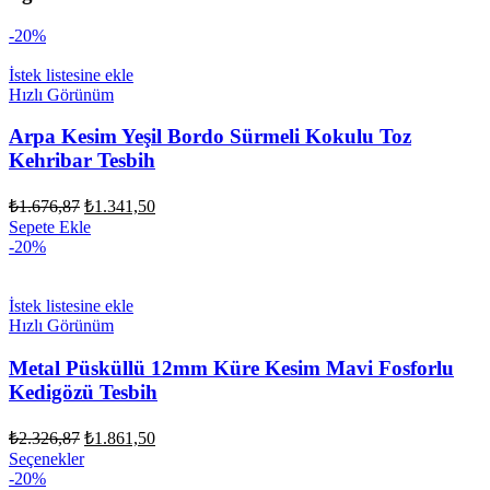
-20%
İstek listesine ekle
Hızlı Görünüm
Arpa Kesim Yeşil Bordo Sürmeli Kokulu Toz
Kehribar Tesbih
Orijinal
Şu
₺
1.676,87
₺
1.341,50
fiyat:
andaki
Sepete Ekle
fiyat:
₺1.676,87.
-20%
₺1.341,50.
İstek listesine ekle
Hızlı Görünüm
Metal Püsküllü 12mm Küre Kesim Mavi Fosforlu
Kedigözü Tesbih
Orijinal
Şu
₺
2.326,87
₺
1.861,50
fiyat:
andaki
Seçenekler
fiyat:
₺2.326,87.
-20%