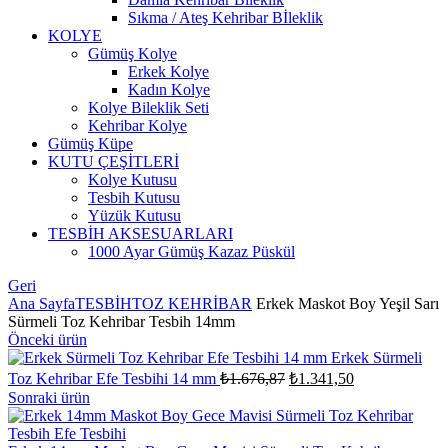
Sıkma / Ateş Kehribar Bİleklik
KOLYE
Gümüş Kolye
Erkek Kolye
Kadın Kolye
Kolye Bileklik Seti
Kehribar Kolye
Gümüş Küpe
KUTU ÇEŞİTLERİ
Kolye Kutusu
Tesbih Kutusu
Yüzük Kutusu
TESBİH AKSESUARLARI
1000 Ayar Gümüş Kazaz Püskül
Geri
Ana Sayfa
TESBİH
TOZ KEHRİBAR
Erkek Maskot Boy Yeşil Sarı
Sürmeli Toz Kehribar Tesbih 14mm
Önceki ürün
Erkek Sürmeli
Orijinal
Şu
Toz Kehribar Efe Tesbihi 14 mm
₺
1.676,87
₺
1.341,50
fiyat:
andaki
Sonraki ürün
fiyat:
₺1.676,87.
₺1.341,50.