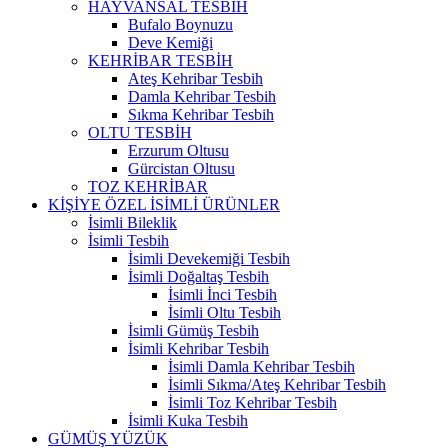
HAYVANSAL TESBİH
Bufalo Boynuzu
Deve Kemiği
KEHRİBAR TESBİH
Ateş Kehribar Tesbih
Damla Kehribar Tesbih
Sıkma Kehribar Tesbih
OLTU TESBİH
Erzurum Oltusu
Gürcistan Oltusu
TOZ KEHRİBAR
KİŞİYE ÖZEL İSİMLİ ÜRÜNLER
İsimli Bileklik
İsimli Tesbih
İsimli Devekemiği Tesbih
İsimli Doğaltaş Tesbih
İsimli İnci Tesbih
İsimli Oltu Tesbih
İsimli Gümüş Tesbih
İsimli Kehribar Tesbih
İsimli Damla Kehribar Tesbih
İsimli Sıkma/Ateş Kehribar Tesbih
İsimli Toz Kehribar Tesbih
İsimli Kuka Tesbih
GÜMÜŞ YÜZÜK