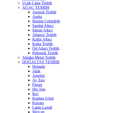
Uçak Camı Tesbih
AĞAÇ TESBİH
Anason Tesbih
Andız
Hurma Çekirdeği
Sandal Ağacı
Şimşir Ağacı
Abanoz Tesbih
Kafur Ağacı
Kuka Tesbih
Öd Ağacı Tesbih
Pelesenk Tesbih
Alpaka Metal Tesbih
DOĞALTAŞ TESBİH
Hematit
Akik
Ametist
Ay Taşı
Firuze
His Taşı
İnci
Kaplan Gözü
Kuvars
Lapis Lazuli
Mercan