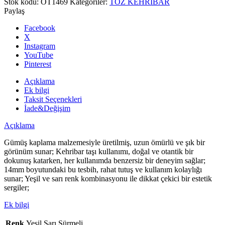
Stok kodu:
OT1469
Kategoriler:
TOZ KEHRİBAR
Sarı
Paylaş
Sürmeli
Toz
Facebook
Kehribar
X
Tesbih
Instagram
14mm
YouTube
adet
Pinterest
Açıklama
Ek bilgi
Taksit Seçenekleri
İade&Değişim
Açıklama
Gümüş kaplama malzemesiyle üretilmiş, uzun ömürlü ve şık bir
görünüm sunar; Kehribar taşı kullanımı, doğal ve otantik bir
dokunuş katarken, her kullanımda benzersiz bir deneyim sağlar;
14mm boyutundaki bu tesbih, rahat tutuş ve kullanım kolaylığı
sunar; Yeşil ve sarı renk kombinasyonu ile dikkat çekici bir estetik
sergiler;
Ek bilgi
Renk
Yeşil Sarı Sürmeli