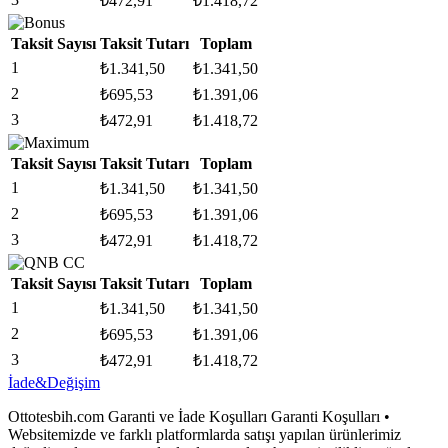
₺
472,91
₺
1.418,72
Taksit Sayısı
Taksit Tutarı
Toplam
1
₺
1.341,50
₺
1.341,50
2
₺
695,53
₺
1.391,06
3
₺
472,91
₺
1.418,72
Taksit Sayısı
Taksit Tutarı
Toplam
1
₺
1.341,50
₺
1.341,50
2
₺
695,53
₺
1.391,06
3
₺
472,91
₺
1.418,72
Taksit Sayısı
Taksit Tutarı
Toplam
1
₺
1.341,50
₺
1.341,50
2
₺
695,53
₺
1.391,06
3
₺
472,91
₺
1.418,72
İade&Değişim
Ottotesbih.com Garanti ve İade Koşulları Garanti Koşulları •
Websitemizde ve farklı platformlarda satışı yapılan ürünlerimiz