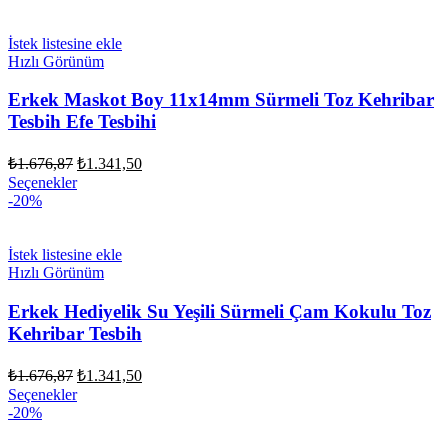
₺1.861,50.
İstek listesine ekle
Hızlı Görünüm
Erkek Maskot Boy 11x14mm Sürmeli Toz Kehribar
Tesbih Efe Tesbihi
Orijinal
Şu
₺
1.676,87
₺
1.341,50
fiyat:
andaki
Seçenekler
fiyat:
₺1.676,87.
-20%
₺1.341,50.
İstek listesine ekle
Hızlı Görünüm
Erkek Hediyelik Su Yeşili Sürmeli Çam Kokulu Toz
Kehribar Tesbih
Orijinal
Şu
₺
1.676,87
₺
1.341,50
fiyat:
andaki
Seçenekler
fiyat:
₺1.676,87.
-20%
₺1.341,50.