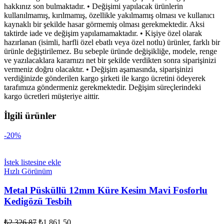
hakkınız son bulmaktadır. • Değişimi yapılacak ürünlerin
kullanılmamış, kırılmamış, özellikle yakılmamış olması ve kullanıcı
kaynaklı bir şekilde hasar görmemiş olması gerekmektedir. Aksi
taktirde iade ve değişim yapılamamaktadır. • Kişiye özel olarak
hazırlanan (isimli, harfli özel ebatlı veya özel notlu) ürünler, farklı bir
ürünle değiştirilemez. Bu sebeple üründe değişikliğe, modele, renge
ve yazılacaklara kararnızı net bir şekilde verdikten sonra siparişinizi
vermeniz doğru olacaktır. • Değişim aşamasında, siparişinizi
verdiğinizde gönderilen kargo şirketi ile kargo ücretini ödeyerek
tarafımıza göndermeniz gerekmektedir. Değişim süreçlerindeki
kargo ücretleri müşteriye aittir.
İlgili ürünler
-20%
İstek listesine ekle
Hızlı Görünüm
Metal Püsküllü 12mm Küre Kesim Mavi Fosforlu
Kedigözü Tesbih
Orijinal
Şu
₺
2.326,87
₺
1.861,50