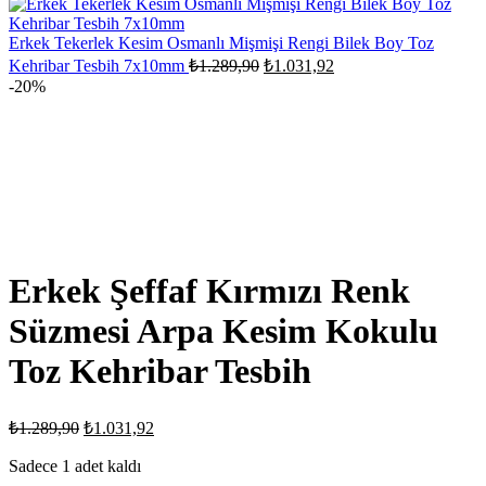
₺1.676,87.
₺1.341,50.
Erkek Tekerlek Kesim Osmanlı Mişmişi Rengi Bilek Boy Toz
Orijinal
Şu
Kehribar Tesbih 7x10mm
₺
1.289,90
₺
1.031,92
fiyat:
andaki
-20%
fiyat:
₺1.289,90.
₺1.031,92.
Erkek Şeffaf Kırmızı Renk
Süzmesi Arpa Kesim Kokulu
Toz Kehribar Tesbih
Orijinal
Şu
₺
1.289,90
₺
1.031,92
fiyat:
andaki
fiyat:
Sadece 1 adet kaldı
₺1.289,90.
₺1.031,92.