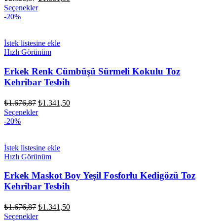
fiyat:
andaki
Seçenekler
fiyat:
₺2.326,87.
-20%
₺1.861,50.
İstek listesine ekle
Hızlı Görünüm
Erkek Renk Cümbüşü Sürmeli Kokulu Toz
Kehribar Tesbih
Orijinal
Şu
₺
1.676,87
₺
1.341,50
fiyat:
andaki
Seçenekler
fiyat:
₺1.676,87.
-20%
₺1.341,50.
İstek listesine ekle
Hızlı Görünüm
Erkek Maskot Boy Yeşil Fosforlu Kedigözü Toz
Kehribar Tesbih
Orijinal
Şu
₺
1.676,87
₺
1.341,50
fiyat:
andaki
Seçenekler