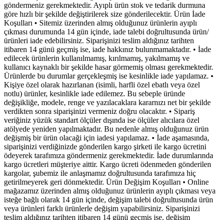
göndermeniz gerekmektedir. Ayıplı ürün stok ve tedarik durmuna
göre hızlı bir şekilde değiştirilerek size gönderilecektir. Ürün İade
Koşulları • Sitemiz üzerinden almış olduğunuz ürünlerin ayıplı
çıkması durumunda 14 gün içinde, iade talebi doğrultusunda ürün/
ürünleri iade edebilirsiniz. Siparişinizi teslim aldığınız tarihten
itibaren 14 günü geçmiş ise, iade hakkınız bulunmamaktadır. • İade
edilecek ürünlerin kullanılmamış, kırılmamış, yakılmamış ve
kullanıcı kaynaklı bir şekilde hasar görmemiş olması gerekmektedir.
Ürünlerde bu durumlar gerçekleşmiş ise kesinlikle iade yapılamaz. •
Kişiye özel olarak hazırlanan (isimli, harfli özel ebatlı veya özel
notlu) ürünler, kesinlikle iade edilemez. Bu sebeple üründe
değişikliğe, modele, renge ve yazılacaklara kararnızı net bir şekilde
verdikten sonra siparişinizi vermeniz doğru olacaktır. • Sipariş
veriğiniz yüzük standart ölçüler dışında ise ölçüler alıcılara özel
atölyede yeniden yapılmaktadır. Bu nedenle almış olduğunuz ürün
değişmiş bir ürün olacaği için iadesi yapılamaz. • İade aşamasında,
siparişinizi verdiğinizde gönderilen kargo şirketi ile kargo ücretini
ödeyerek tarafımıza göndermeniz gerekmektedir. İade durumlarında
kargo ücretleri müşteriye aittir. Kargo ücreti ödenmeden gönderilen
kargolar, şubemiz ile anlaşmamız doğrultusunda tarafımıza hiç
getirilmeyerek geri dönmektedir. Ürün Değişim Koşulları • Online
mağazamız üzerinden almış olduğunuz ürünlerin ayıplı çıkması veya
isteğe bağlı olarak 14 gün içinde, değişim talebi doğrultusunda ürün
veya ürünleri farklı ürünlerle değişim yapabilirsiniz. Siparişinizi
teslim aldığınız tarihten itibaren 14 günü geçmiş ise, değişim