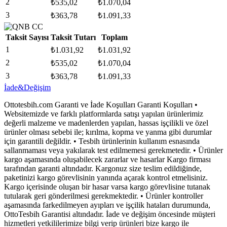
2
₺
535,02
₺
1.070,04
3
₺
363,78
₺
1.091,33
Taksit Sayısı
Taksit Tutarı
Toplam
1
₺
1.031,92
₺
1.031,92
2
₺
535,02
₺
1.070,04
3
₺
363,78
₺
1.091,33
İade&Değişim
Ottotesbih.com Garanti ve İade Koşulları Garanti Koşulları •
Websitemizde ve farklı platformlarda satışı yapılan ürünlerimiz
değerli malzeme ve madenlerden yapılan, hassas işçilikli ve özel
ürünler olması sebebi ile; kırılma, kopma ve yanma gibi durumlar
için garantili değildir. • Tesbih ürünlerinin kullanım esnasında
sallanmaması veya yakılarak test edilmemesi gerekmetedir. • Ürünler
kargo aşamasında oluşabilecek zararlar ve hasarlar Kargo firması
tarafından garanti altındadır. Kargonuz size teslim edildiğinde,
paketinizi kargo görevlisinin yanında açarak kontrol etmelisiniz.
Kargo içerisinde oluşan bir hasar varsa kargo görevlisine tutanak
tutularak geri gönderilmesi gerekmektedir. • Ürünler kontroller
aşamasında farkedilmeyen ayıpları ve işçilik hataları durumunda,
OttoTesbih Garantisi altındadır. İade ve değişim öncesinde müşteri
hizmetleri yetkililerimize bilgi verip ürünleri bize kargo ile