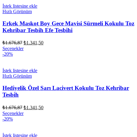
İstek listesine ekle
Hızlı Görünüm
Erkek Maskot Boy Gece Mavisi Sürmeli Kokulu Toz
Kehribar Tesbih Efe Tesbihi
Orijinal
Şu
₺
1.676,87
₺
1.341,50
fiyat:
andaki
Seçenekler
fiyat:
₺1.676,87.
-20%
₺1.341,50.
İstek listesine ekle
Hızlı Görünüm
Hediyelik Özel Sarı Lacivert Kokulu Toz Kehribar
Tesbih
Orijinal
Şu
₺
1.676,87
₺
1.341,50
fiyat:
andaki
Seçenekler
fiyat:
₺1.676,87.
-20%
₺1.341,50.
İstek listesine ekle