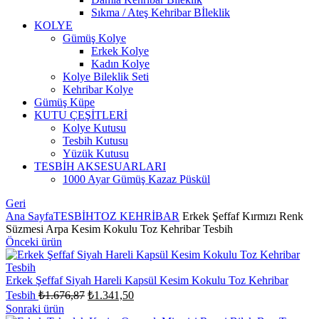
Sıkma / Ateş Kehribar Bİleklik
KOLYE
Gümüş Kolye
Erkek Kolye
Kadın Kolye
Kolye Bileklik Seti
Kehribar Kolye
Gümüş Küpe
KUTU ÇEŞİTLERİ
Kolye Kutusu
Tesbih Kutusu
Yüzük Kutusu
TESBİH AKSESUARLARI
1000 Ayar Gümüş Kazaz Püskül
Geri
Ana Sayfa
TESBİH
TOZ KEHRİBAR
Erkek Şeffaf Kırmızı Renk
Süzmesi Arpa Kesim Kokulu Toz Kehribar Tesbih
Önceki ürün
Erkek Şeffaf Siyah Hareli Kapsül Kesim Kokulu Toz Kehribar
Orijinal
Şu
Tesbih
₺
1.676,87
₺
1.341,50
fiyat:
andaki
Sonraki ürün
fiyat: