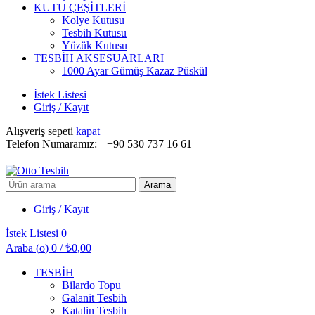
KUTU ÇEŞİTLERİ
Kolye Kutusu
Tesbih Kutusu
Yüzük Kutusu
TESBİH AKSESUARLARI
1000 Ayar Gümüş Kazaz Püskül
İstek Listesi
Giriş / Kayıt
Alışveriş sepeti
kapat
Telefon Numaramız:
+90 530 737 16 61
Arayın:
Arama
Giriş / Kayıt
İstek Listesi
0
Araba (
o
)
0
/
₺
0,00
TESBİH
Bilardo Topu
Galanit Tesbih
Katalin Tesbih