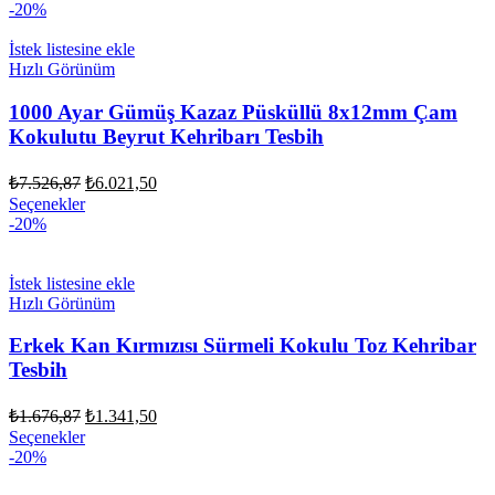
fiyat:
₺1.676,87.
-20%
₺1.341,50.
İstek listesine ekle
Hızlı Görünüm
1000 Ayar Gümüş Kazaz Püsküllü 8x12mm Çam
Kokulutu Beyrut Kehribarı Tesbih
Orijinal
Şu
₺
7.526,87
₺
6.021,50
fiyat:
andaki
Seçenekler
fiyat:
₺7.526,87.
-20%
₺6.021,50.
İstek listesine ekle
Hızlı Görünüm
Erkek Kan Kırmızısı Sürmeli Kokulu Toz Kehribar
Tesbih
Orijinal
Şu
₺
1.676,87
₺
1.341,50
fiyat:
andaki
Seçenekler
fiyat:
₺1.676,87.
-20%
₺1.341,50.