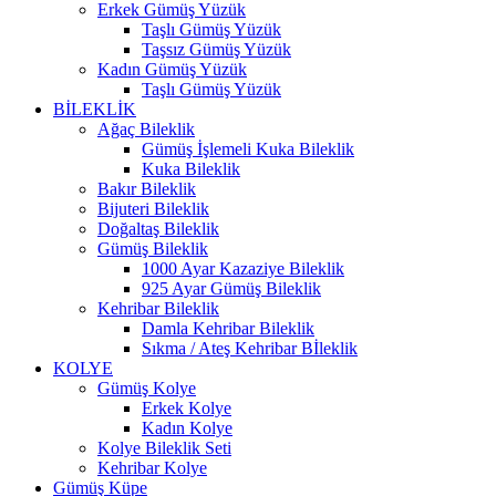
Erkek Gümüş Yüzük
Taşlı Gümüş Yüzük
Taşsız Gümüş Yüzük
Kadın Gümüş Yüzük
Taşlı Gümüş Yüzük
BİLEKLİK
Ağaç Bileklik
Gümüş İşlemeli Kuka Bileklik
Kuka Bileklik
Bakır Bileklik
Bijuteri Bileklik
Doğaltaş Bileklik
Gümüş Bileklik
1000 Ayar Kazaziye Bileklik
925 Ayar Gümüş Bileklik
Kehribar Bileklik
Damla Kehribar Bileklik
Sıkma / Ateş Kehribar Bİleklik
KOLYE
Gümüş Kolye
Erkek Kolye
Kadın Kolye
Kolye Bileklik Seti
Kehribar Kolye
Gümüş Küpe