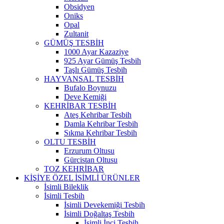
Obsidyen
Oniks
Opal
Zultanit
GÜMÜŞ TESBİH
1000 Ayar Kazaziye
925 Ayar Gümüş Tesbih
Taşlı Gümüş Tesbih
HAYVANSAL TESBİH
Bufalo Boynuzu
Deve Kemiği
KEHRİBAR TESBİH
Ateş Kehribar Tesbih
Damla Kehribar Tesbih
Sıkma Kehribar Tesbih
OLTU TESBİH
Erzurum Oltusu
Gürcistan Oltusu
TOZ KEHRİBAR
KİŞİYE ÖZEL İSİMLİ ÜRÜNLER
İsimli Bileklik
İsimli Tesbih
İsimli Devekemiği Tesbih
İsimli Doğaltaş Tesbih
İsimli İnci Tesbih