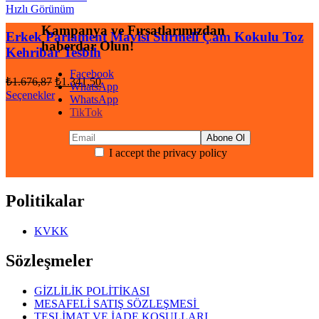
Hızlı Görünüm
Kampanya ve Fırsatlarımızdan
Erkek Parlament Mavisi Sürmeli Çam Kokulu Toz
haberdar Olun!
Kehribar Tesbih
Facebook
Orijinal
Şu
₺
1.676,87
₺
1.341,50
WhatsApp
fiyat:
andaki
Seçenekler
WhatsApp
fiyat:
₺1.676,87.
TikTok
₺1.341,50.
I accept the privacy policy
Politikalar
KVKK
Sözleşmeler
GİZLİLİK POLİTİKASI
MESAFELİ SATIŞ SÖZLEŞMESİ
TESLİMAT VE İADE KOŞULLARI