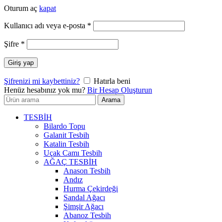
Oturum aç
kapat
Gerekli
Kullanıcı adı veya e-posta
*
Gerekli
Şifre
*
Giriş yap
Şifrenizi mi kaybettiniz?
Hatırla beni
Henüz hesabınız yok mu?
Bir Hesap Oluşturun
Arayın:
Arama
TESBİH
Bilardo Topu
Galanit Tesbih
Katalin Tesbih
Uçak Camı Tesbih
AĞAÇ TESBİH
Anason Tesbih
Andız
Hurma Çekirdeği
Sandal Ağacı
Şimşir Ağacı
Abanoz Tesbih