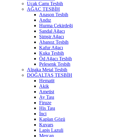
Uçak Camı Tesbih
AĞAÇ TESBİH
Anason Tesbih
Andız
Hurma Çekirdeği
Sandal Ağacı
Şimşir Ağacı
Abanoz Tesbih
Kafur Ağacı
Kuka Tesbih
Öd Ağacı Tesbih
Pelesenk Tesbih
Alpaka Metal Tesbih
DOĞALTAŞ TESBİH
Hematit
Akik
Ametist
Ay Taşı
Firuze
His Taşı
İnci
Kaplan Gözü
Kuvars
Lapis Lazuli
Mercan