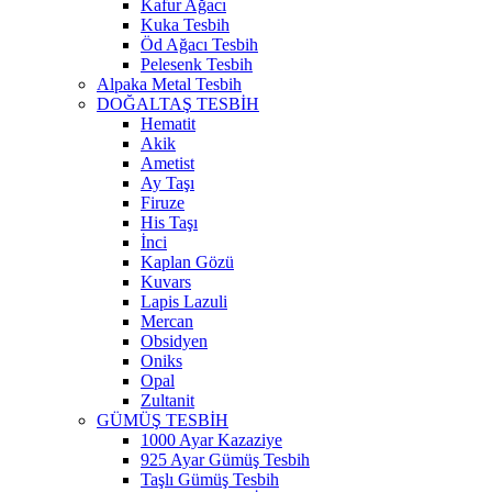
Kafur Ağacı
Kuka Tesbih
Öd Ağacı Tesbih
Pelesenk Tesbih
Alpaka Metal Tesbih
DOĞALTAŞ TESBİH
Hematit
Akik
Ametist
Ay Taşı
Firuze
His Taşı
İnci
Kaplan Gözü
Kuvars
Lapis Lazuli
Mercan
Obsidyen
Oniks
Opal
Zultanit
GÜMÜŞ TESBİH
1000 Ayar Kazaziye
925 Ayar Gümüş Tesbih
Taşlı Gümüş Tesbih