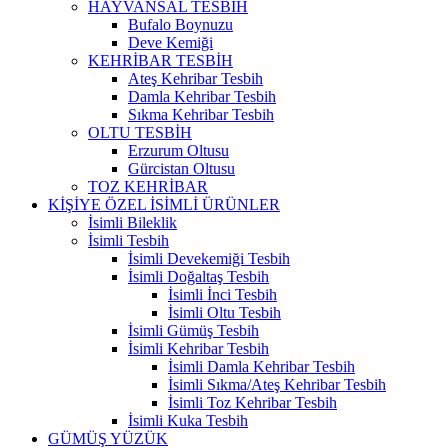
HAYVANSAL TESBİH
Bufalo Boynuzu
Deve Kemiği
KEHRİBAR TESBİH
Ateş Kehribar Tesbih
Damla Kehribar Tesbih
Sıkma Kehribar Tesbih
OLTU TESBİH
Erzurum Oltusu
Gürcistan Oltusu
TOZ KEHRİBAR
KİŞİYE ÖZEL İSİMLİ ÜRÜNLER
İsimli Bileklik
İsimli Tesbih
İsimli Devekemiği Tesbih
İsimli Doğaltaş Tesbih
İsimli İnci Tesbih
İsimli Oltu Tesbih
İsimli Gümüş Tesbih
İsimli Kehribar Tesbih
İsimli Damla Kehribar Tesbih
İsimli Sıkma/Ateş Kehribar Tesbih
İsimli Toz Kehribar Tesbih
İsimli Kuka Tesbih
GÜMÜŞ YÜZÜK