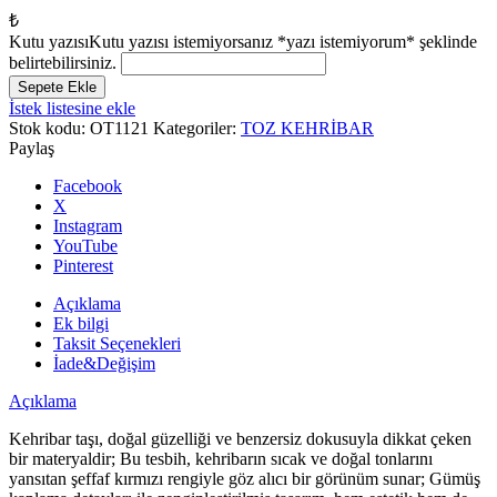
₺
Kutu yazısı
Kutu yazısı istemiyorsanız *yazı istemiyorum* şeklinde
belirtebilirsiniz.
Erkek
Sepete Ekle
Şeffaf
İstek listesine ekle
Kırmızı
Stok kodu:
OT1121
Kategoriler:
TOZ KEHRİBAR
Renk
Paylaş
Süzmesi
Arpa
Facebook
Kesim
X
Kokulu
Instagram
Toz
YouTube
Kehribar
Pinterest
Tesbih
adet
Açıklama
Ek bilgi
Taksit Seçenekleri
İade&Değişim
Açıklama
Kehribar taşı, doğal güzelliği ve benzersiz dokusuyla dikkat çeken
bir materyaldir; Bu tesbih, kehribarın sıcak ve doğal tonlarını
yansıtan şeffaf kırmızı rengiyle göz alıcı bir görünüm sunar; Gümüş