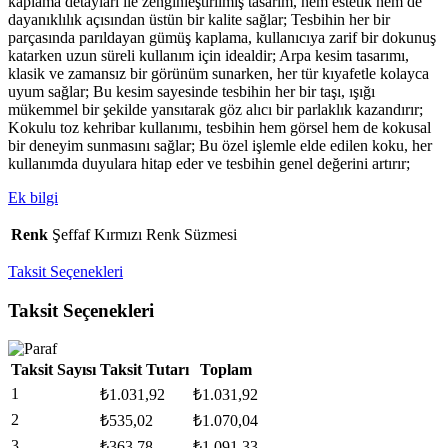
kaplama detayları ile zenginleştirilmiş tasarım, hem estetik hem de
dayanıklılık açısından üstün bir kalite sağlar; Tesbihin her bir
parçasında parıldayan gümüş kaplama, kullanıcıya zarif bir dokunuş
katarken uzun süreli kullanım için idealdir; Arpa kesim tasarımı,
klasik ve zamansız bir görünüm sunarken, her tür kıyafetle kolayca
uyum sağlar; Bu kesim sayesinde tesbihin her bir taşı, ışığı
mükemmel bir şekilde yansıtarak göz alıcı bir parlaklık kazandırır;
Kokulu toz kehribar kullanımı, tesbihin hem görsel hem de kokusal
bir deneyim sunmasını sağlar; Bu özel işlemle elde edilen koku, her
kullanımda duyulara hitap eder ve tesbihin genel değerini artırır;
Ek bilgi
Renk
Şeffaf Kırmızı Renk Süzmesi
Taksit Seçenekleri
Taksit Seçenekleri
Taksit Sayısı
Taksit Tutarı
Toplam
1
₺
1.031,92
₺
1.031,92
2
₺
535,02
₺
1.070,04
3
₺
363,78
₺
1.091,33