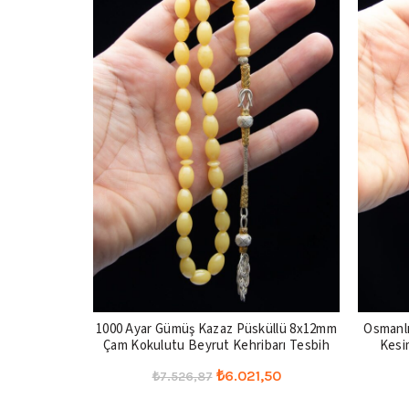
1000 Ayar Gümüş Kazaz Püsküllü 8x12mm
Osmanlı
Çam Kokulutu Beyrut Kehribarı Tesbih
Kesi
Orijinal
Şu
₺
6.021,50
₺
7.526,87
fiyat:
andaki
Seçenekler