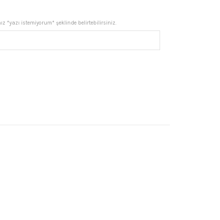
.
fiyat:
z *yazı istemiyorum* şeklinde belirtebilirsiniz.
₺3.941,50.
l Takımlı Kırmızı Sürmeli Kehribar Tesbih adet