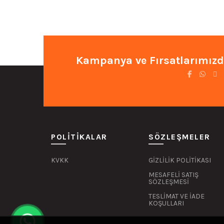
₺7.526,87.
fiyat:
₺6.021,50.
Kampanya ve Fırsatlarımızd
POLITIKALAR
SÖZLEŞMELER
KVKK
GİZLİLİK POLİTİKASI
MESAFELİ SATIŞ
SÖZLEŞMESİ
TESLİMAT VE İADE
KOŞULLARI