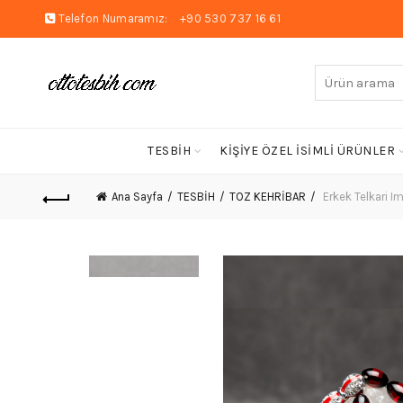
Telefon Numaramız:
+90 530 737 16 61
Arayın:
TESBİH
KİŞİYE ÖZEL İSİMLİ ÜRÜNLER
Ana Sayfa
TESBİH
TOZ KEHRİBAR
Erkek Telkari I