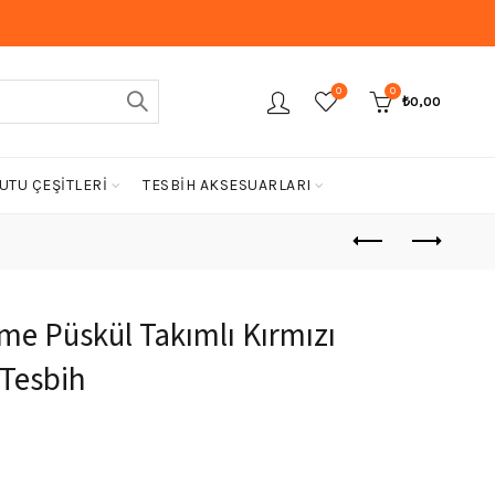
0
0
₺
0,00
UTU ÇEŞİTLERİ
TESBİH AKSESUARLARI
me Püskül Takımlı Kırmızı
 Tesbih
Şu
andaki