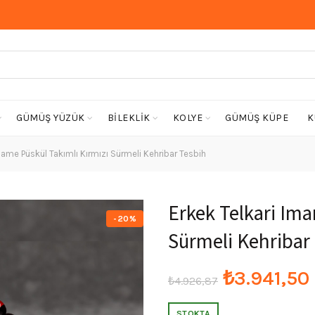
GÜMÜŞ YÜZÜK
BİLEKLİK
KOLYE
GÜMÜŞ KÜPE
K
mame Püskül Takımlı Kırmızı Sürmeli Kehribar Tesbih
Erkek Telkari Ima
-20%
Sürmeli Kehribar
Orijinal
₺
3.941,50
₺
4.926,87
fiyat:
STOKTA