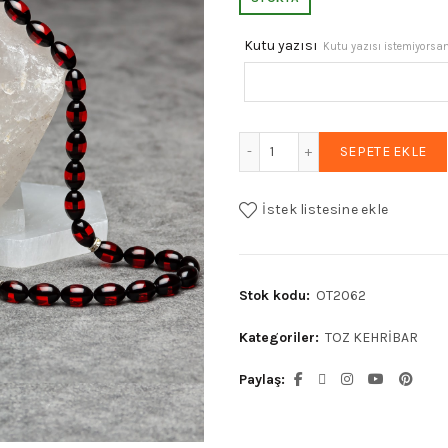
₺4.926,87
Kutu yazısı
Kutu yazısı istemiyorsanı
Erkek Telkari Imame Püskü
SEPETE EKLE
İstek listesine ekle
Stok kodu:
OT2062
Kategoriler:
TOZ KEHRİBAR
Paylaş