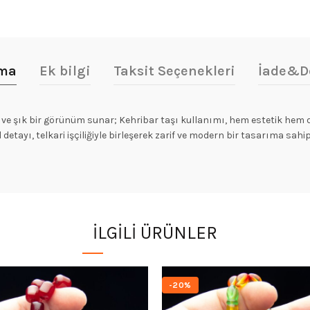
ama
Ek bilgi
Taksit Seçenekleri
İade&D
e şık bir görünüm sunar; Kehribar taşı kullanımı, hem estetik hem de
l detayı, telkari işçiliğiyle birleşerek zarif ve modern bir tasarıma sa
İLGILI ÜRÜNLER
-20%