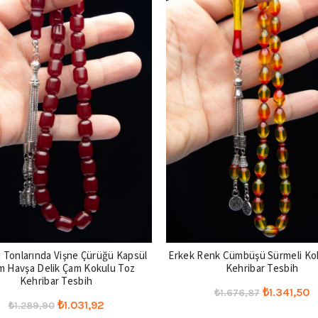
 Tonlarında Vişne Çürüğü Kapsül
Erkek Renk Cümbüşü Sürmeli Ko
m Havşa Delik Çam Kokulu Toz
Kehribar Tesbih
Kehribar Tesbih
Orijinal
Ş
₺
1.341,50
₺
1.676,87
Orijinal
Şu
₺
1.031,92
₺
1.289,90
fiyat:
a
Seçenekler