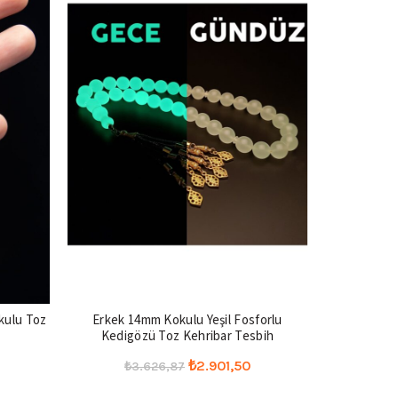
kulu Toz
Erkek 14mm Kokulu Yeşil Fosforlu
Erkek 100
Kedigözü Toz Kehribar Tesbih
7x11mm Kı
u
Orijinal
Şu
₺
2.901,50
₺
3.626,87
₺
8
ndaki
fiyat:
andaki
Seçenekler