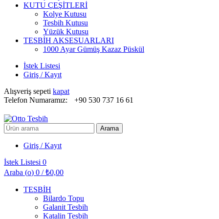
KUTU ÇEŞİTLERİ
Kolye Kutusu
Tesbih Kutusu
Yüzük Kutusu
TESBİH AKSESUARLARI
1000 Ayar Gümüş Kazaz Püskül
İstek Listesi
Giriş / Kayıt
Alışveriş sepeti
kapat
Telefon Numaramız:
+90 530 737 16 61
Arayın:
Arama
Giriş / Kayıt
İstek Listesi
0
Araba (
o
)
0
/
₺
0,00
TESBİH
Bilardo Topu
Galanit Tesbih
Katalin Tesbih