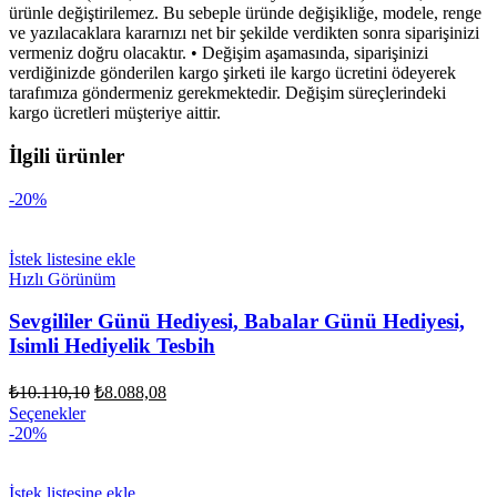
ürünle değiştirilemez. Bu sebeple üründe değişikliğe, modele, renge
ve yazılacaklara kararnızı net bir şekilde verdikten sonra siparişinizi
vermeniz doğru olacaktır. • Değişim aşamasında, siparişinizi
verdiğinizde gönderilen kargo şirketi ile kargo ücretini ödeyerek
tarafımıza göndermeniz gerekmektedir. Değişim süreçlerindeki
kargo ücretleri müşteriye aittir.
İlgili ürünler
-20%
İstek listesine ekle
Hızlı Görünüm
Sevgililer Günü Hediyesi, Babalar Günü Hediyesi,
Isimli Hediyelik Tesbih
Orijinal
Şu
₺
10.110,10
₺
8.088,08
fiyat:
andaki
Seçenekler
fiyat:
₺10.110,10.
-20%
₺8.088,08.
İstek listesine ekle