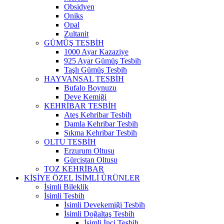
Obsidyen
Oniks
Opal
Zultanit
GÜMÜŞ TESBİH
1000 Ayar Kazaziye
925 Ayar Gümüş Tesbih
Taşlı Gümüş Tesbih
HAYVANSAL TESBİH
Bufalo Boynuzu
Deve Kemiği
KEHRİBAR TESBİH
Ateş Kehribar Tesbih
Damla Kehribar Tesbih
Sıkma Kehribar Tesbih
OLTU TESBİH
Erzurum Oltusu
Gürcistan Oltusu
TOZ KEHRİBAR
KİŞİYE ÖZEL İSİMLİ ÜRÜNLER
İsimli Bileklik
İsimli Tesbih
İsimli Devekemiği Tesbih
İsimli Doğaltaş Tesbih
İsimli İnci Tesbih