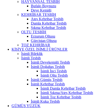
HAYVANSAL TESBİH
Bufalo Boynuzu
Deve Kemiği
KEHRİBAR TESBİH
Ateş Kehribar Tesbih
Damla Kehribar Tesbih
Sıkma Kehribar Tesbih
OLTU TESBİH
Erzurum Oltusu
Gürcistan Oltusu
TOZ KEHRİBAR
KİŞİYE ÖZEL İSİMLİ ÜRÜNLER
İsimli Bileklik
İsimli Tesbih
İsimli Devekemiği Tesbih
İsimli Doğaltaş Tesbih
İsimli İnci Tesbih
İsimli Oltu Tesbih
İsimli Gümüş Tesbih
İsimli Kehribar Tesbih
İsimli Damla Kehribar Tesbih
İsimli Sıkma/Ateş Kehribar Tesbih
İsimli Toz Kehribar Tesbih
İsimli Kuka Tesbih
GÜMÜŞ YÜZÜK