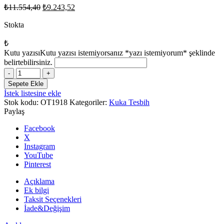
Orijinal
Şu
₺
11.554,40
₺
9.243,52
fiyat:
andaki
fiyat:
Stokta
₺11.554,40.
₺9.243,52.
₺
Kutu yazısı
Kutu yazısı istemiyorsanız *yazı istemiyorum* şeklinde
belirtebilirsiniz.
Gümüş
Kazaz
Sepete Ekle
Püsküllü
İstek listesine ekle
7x11mm
Stok kodu:
OT1918
Kategoriler:
Kuka Tesbih
Mavi
Paylaş
Mine
Işlemeli
Facebook
Kuka
X
Tesbih
Instagram
adet
YouTube
Pinterest
Açıklama
Ek bilgi
Taksit Seçenekleri
İade&Değişim