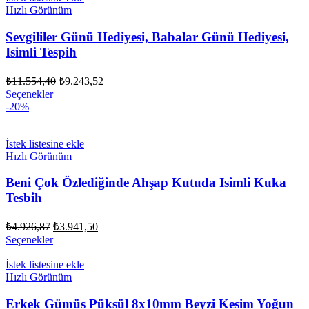
Hızlı Görünüm
Sevgililer Günü Hediyesi, Babalar Günü Hediyesi,
Isimli Tespih
Orijinal
Şu
₺
11.554,40
₺
9.243,52
fiyat:
andaki
Seçenekler
fiyat:
₺11.554,40.
-20%
₺9.243,52.
İstek listesine ekle
Hızlı Görünüm
Beni Çok Özlediğinde Ahşap Kutuda Isimli Kuka
Tesbih
Orijinal
Şu
₺
4.926,87
₺
3.941,50
fiyat:
andaki
Seçenekler
fiyat:
₺4.926,87.
₺3.941,50.
İstek listesine ekle
Hızlı Görünüm
Erkek Gümüş Püksül 8x10mm Beyzi Kesim Yoğun