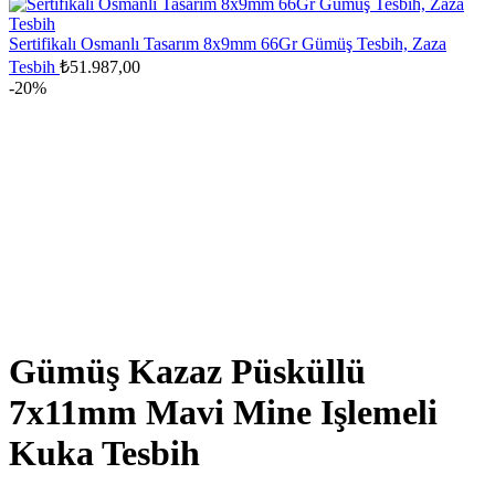
₺11.554,40.
₺9.243,52.
Sertifikalı Osmanlı Tasarım 8x9mm 66Gr Gümüş Tesbih, Zaza
Tesbih
₺
51.987,00
-20%
Gümüş Kazaz Püsküllü
7x11mm Mavi Mine Işlemeli
Kuka Tesbih