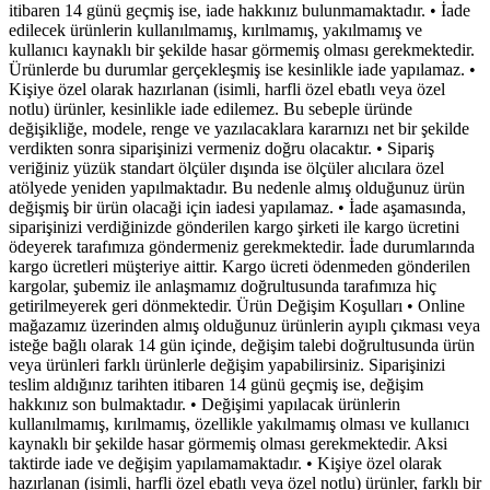
itibaren 14 günü geçmiş ise, iade hakkınız bulunmamaktadır. • İade
edilecek ürünlerin kullanılmamış, kırılmamış, yakılmamış ve
kullanıcı kaynaklı bir şekilde hasar görmemiş olması gerekmektedir.
Ürünlerde bu durumlar gerçekleşmiş ise kesinlikle iade yapılamaz. •
Kişiye özel olarak hazırlanan (isimli, harfli özel ebatlı veya özel
notlu) ürünler, kesinlikle iade edilemez. Bu sebeple üründe
değişikliğe, modele, renge ve yazılacaklara kararnızı net bir şekilde
verdikten sonra siparişinizi vermeniz doğru olacaktır. • Sipariş
veriğiniz yüzük standart ölçüler dışında ise ölçüler alıcılara özel
atölyede yeniden yapılmaktadır. Bu nedenle almış olduğunuz ürün
değişmiş bir ürün olacaği için iadesi yapılamaz. • İade aşamasında,
siparişinizi verdiğinizde gönderilen kargo şirketi ile kargo ücretini
ödeyerek tarafımıza göndermeniz gerekmektedir. İade durumlarında
kargo ücretleri müşteriye aittir. Kargo ücreti ödenmeden gönderilen
kargolar, şubemiz ile anlaşmamız doğrultusunda tarafımıza hiç
getirilmeyerek geri dönmektedir. Ürün Değişim Koşulları • Online
mağazamız üzerinden almış olduğunuz ürünlerin ayıplı çıkması veya
isteğe bağlı olarak 14 gün içinde, değişim talebi doğrultusunda ürün
veya ürünleri farklı ürünlerle değişim yapabilirsiniz. Siparişinizi
teslim aldığınız tarihten itibaren 14 günü geçmiş ise, değişim
hakkınız son bulmaktadır. • Değişimi yapılacak ürünlerin
kullanılmamış, kırılmamış, özellikle yakılmamış olması ve kullanıcı
kaynaklı bir şekilde hasar görmemiş olması gerekmektedir. Aksi
taktirde iade ve değişim yapılamamaktadır. • Kişiye özel olarak
hazırlanan (isimli, harfli özel ebatlı veya özel notlu) ürünler, farklı bir