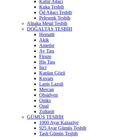
Kafur Ağacı
Kuka Tesbih
Öd Ağacı Tesbih
Pelesenk Tesbih
Alpaka Metal Tesbih
DOĞALTAŞ TESBİH
Hematit
Akik
Ametist
Ay Taşı
Firuze
His Taşı
İnci
Kaplan Gözü
Kuvars
Lapis Lazuli
Mercan
Obsidyen
Oniks
Opal
Zultanit
GÜMÜŞ TESBİH
1000 Ayar Kazaziye
925 Ayar Gümüş Tesbih
Taşlı Gümüş Tesbih