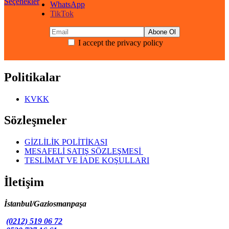
Seçenekler
WhatsApp
fiyat:
₺16.626,87.
TikTok
₺13.301,50.
I accept the privacy policy
Politikalar
KVKK
Sözleşmeler
GİZLİLİK POLİTİKASI
MESAFELİ SATIŞ SÖZLEŞMESİ
TESLİMAT VE İADE KOŞULLARI
İletişim
İstanbul/Gaziosmanpaşa
(0212) 519 06 72