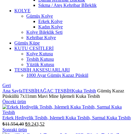
Sıkma / Ateş Kehribar Bİleklik
KOLYE
Gümüş Kolye
Erkek Kolye
Kadın Kolye
Kolye Bileklik Seti
Kehribar Kolye
Gümüş Küpe
KUTU ÇEŞİTLERİ
Kolye Kutusu
Tesbih Kutusu
Yüzük Kutusu
TESBİH AKSESUARLARI
1000 Ayar Gümüş Kazaz Püskül
Geri
Ana Sayfa
TESBİH
AĞAÇ TESBİH
Kuka Tesbih
Gümüş Kazaz
Püsküllü 7x11mm Mavi Mine Işlemeli Kuka Tesbih
Önceki ürün
Erkek Hediyelik Tesbih, Işlemeli Kuka Tesbih, Sarmal Kuka Tesbih
Orijinal
Şu
₺
11.554,40
₺
9.243,52
fiyat:
andaki
Sonraki ürün
fiyat: