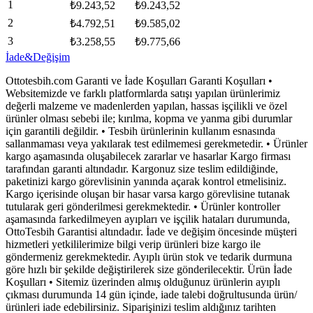
1
₺
9.243,52
₺
9.243,52
2
₺
4.792,51
₺
9.585,02
3
₺
3.258,55
₺
9.775,66
İade&Değişim
Ottotesbih.com Garanti ve İade Koşulları Garanti Koşulları •
Websitemizde ve farklı platformlarda satışı yapılan ürünlerimiz
değerli malzeme ve madenlerden yapılan, hassas işçilikli ve özel
ürünler olması sebebi ile; kırılma, kopma ve yanma gibi durumlar
için garantili değildir. • Tesbih ürünlerinin kullanım esnasında
sallanmaması veya yakılarak test edilmemesi gerekmetedir. • Ürünler
kargo aşamasında oluşabilecek zararlar ve hasarlar Kargo firması
tarafından garanti altındadır. Kargonuz size teslim edildiğinde,
paketinizi kargo görevlisinin yanında açarak kontrol etmelisiniz.
Kargo içerisinde oluşan bir hasar varsa kargo görevlisine tutanak
tutularak geri gönderilmesi gerekmektedir. • Ürünler kontroller
aşamasında farkedilmeyen ayıpları ve işçilik hataları durumunda,
OttoTesbih Garantisi altındadır. İade ve değişim öncesinde müşteri
hizmetleri yetkililerimize bilgi verip ürünleri bize kargo ile
göndermeniz gerekmektedir. Ayıplı ürün stok ve tedarik durmuna
göre hızlı bir şekilde değiştirilerek size gönderilecektir. Ürün İade
Koşulları • Sitemiz üzerinden almış olduğunuz ürünlerin ayıplı
çıkması durumunda 14 gün içinde, iade talebi doğrultusunda ürün/
ürünleri iade edebilirsiniz. Siparişinizi teslim aldığınız tarihten