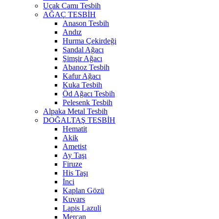
Uçak Camı Tesbih
AĞAÇ TESBİH
Anason Tesbih
Andız
Hurma Çekirdeği
Sandal Ağacı
Şimşir Ağacı
Abanoz Tesbih
Kafur Ağacı
Kuka Tesbih
Öd Ağacı Tesbih
Pelesenk Tesbih
Alpaka Metal Tesbih
DOĞALTAŞ TESBİH
Hematit
Akik
Ametist
Ay Taşı
Firuze
His Taşı
İnci
Kaplan Gözü
Kuvars
Lapis Lazuli
Mercan