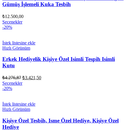
Gümüş İşlemeli Kuka Tesbih
₺
12.500,00
Seçenekler
-20%
İstek listesine ekle
Hızlı Görünüm
Erkek Hediyelik Kişiye Özel Isimli Tespih Isimli
Kutu
Orijinal
Şu
₺
4.276,87
₺
3.421,50
fiyat:
andaki
Seçenekler
fiyat:
₺4.276,87.
-20%
₺3.421,50.
İstek listesine ekle
Hızlı Görünüm
Kişiye Özel Tesbih, Isme Özel Hediye, Kişiye Özel
Hediye