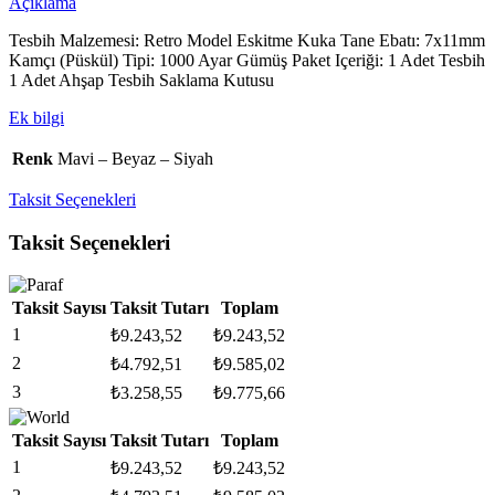
Açıklama
Tesbih Malzemesi: Retro Model Eskitme Kuka Tane Ebatı: 7x11mm
Kamçı (Püskül) Tipi: 1000 Ayar Gümüş Paket Içeriği: 1 Adet Tesbih
1 Adet Ahşap Tesbih Saklama Kutusu
Ek bilgi
Renk
Mavi – Beyaz – Siyah
Taksit Seçenekleri
Taksit Seçenekleri
Taksit Sayısı
Taksit Tutarı
Toplam
1
₺
9.243,52
₺
9.243,52
2
₺
4.792,51
₺
9.585,02
3
₺
3.258,55
₺
9.775,66
Taksit Sayısı
Taksit Tutarı
Toplam
1
₺
9.243,52
₺
9.243,52