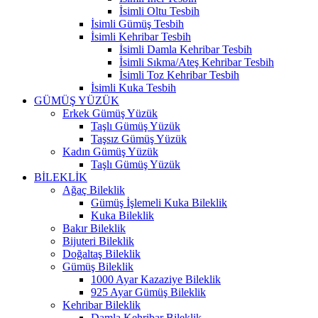
İsimli Oltu Tesbih
İsimli Gümüş Tesbih
İsimli Kehribar Tesbih
İsimli Damla Kehribar Tesbih
İsimli Sıkma/Ateş Kehribar Tesbih
İsimli Toz Kehribar Tesbih
İsimli Kuka Tesbih
GÜMÜŞ YÜZÜK
Erkek Gümüş Yüzük
Taşlı Gümüş Yüzük
Taşsız Gümüş Yüzük
Kadın Gümüş Yüzük
Taşlı Gümüş Yüzük
BİLEKLİK
Ağaç Bileklik
Gümüş İşlemeli Kuka Bileklik
Kuka Bileklik
Bakır Bileklik
Bijuteri Bileklik
Doğaltaş Bileklik
Gümüş Bileklik
1000 Ayar Kazaziye Bileklik
925 Ayar Gümüş Bileklik
Kehribar Bileklik
Damla Kehribar Bileklik