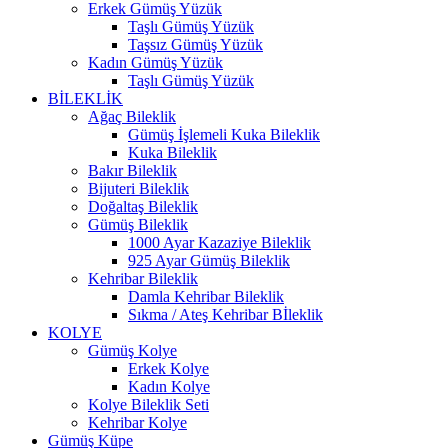
Erkek Gümüş Yüzük
Taşlı Gümüş Yüzük
Taşsız Gümüş Yüzük
Kadın Gümüş Yüzük
Taşlı Gümüş Yüzük
BİLEKLİK
Ağaç Bileklik
Gümüş İşlemeli Kuka Bileklik
Kuka Bileklik
Bakır Bileklik
Bijuteri Bileklik
Doğaltaş Bileklik
Gümüş Bileklik
1000 Ayar Kazaziye Bileklik
925 Ayar Gümüş Bileklik
Kehribar Bileklik
Damla Kehribar Bileklik
Sıkma / Ateş Kehribar Bİleklik
KOLYE
Gümüş Kolye
Erkek Kolye
Kadın Kolye
Kolye Bileklik Seti
Kehribar Kolye
Gümüş Küpe