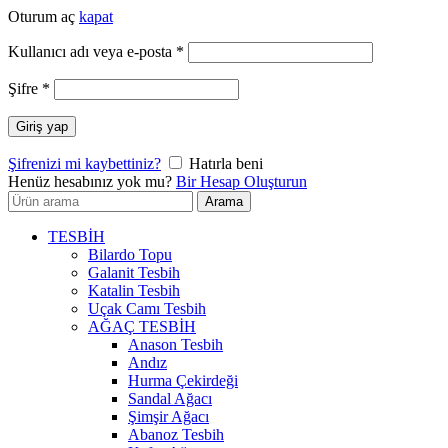
Oturum aç
kapat
Gerekli
Kullanıcı adı veya e-posta
*
Gerekli
Şifre
*
Giriş yap
Şifrenizi mi kaybettiniz?
Hatırla beni
Henüz hesabınız yok mu?
Bir Hesap Oluşturun
Arayın:
Arama
TESBİH
Bilardo Topu
Galanit Tesbih
Katalin Tesbih
Uçak Camı Tesbih
AĞAÇ TESBİH
Anason Tesbih
Andız
Hurma Çekirdeği
Sandal Ağacı
Şimşir Ağacı
Abanoz Tesbih