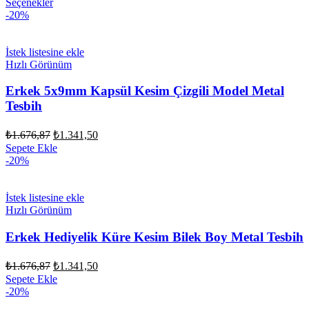
Seçenekler
fiyat:
₺1.676,87.
-20%
₺1.341,50.
İstek listesine ekle
Hızlı Görünüm
Erkek 5x9mm Kapsül Kesim Çizgili Model Metal
Tesbih
Orijinal
Şu
₺
1.676,87
₺
1.341,50
fiyat:
andaki
Sepete Ekle
fiyat:
₺1.676,87.
-20%
₺1.341,50.
İstek listesine ekle
Hızlı Görünüm
Erkek Hediyelik Küre Kesim Bilek Boy Metal Tesbih
Orijinal
Şu
₺
1.676,87
₺
1.341,50
fiyat:
andaki
Sepete Ekle
fiyat:
₺1.676,87.
-20%
₺1.341,50.