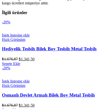
kargo ücretleri müşteriye aittir.
İlgili ürünler
-20%
İstek listesine ekle
Hızlı Görünüm
Hediyelik Tesbih Bilek Boy Tesbih Metal Tesbih
Orijinal
Şu
₺
1.676,87
₺
1.341,50
fiyat:
andaki
Sepete Ekle
fiyat:
₺1.676,87.
-20%
₺1.341,50.
İstek listesine ekle
Hızlı Görünüm
Osmanlı Devlet Armalı Bilek Boy Metal Tesbih
Orijinal
Şu
₺
1.676,87
₺
1.341,50
fiyat:
andaki