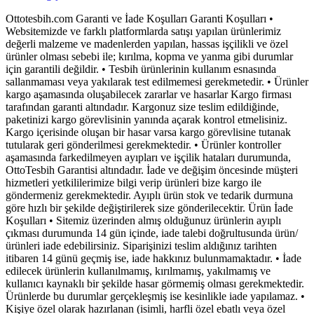
Ottotesbih.com Garanti ve İade Koşulları Garanti Koşulları •
Websitemizde ve farklı platformlarda satışı yapılan ürünlerimiz
değerli malzeme ve madenlerden yapılan, hassas işçilikli ve özel
ürünler olması sebebi ile; kırılma, kopma ve yanma gibi durumlar
için garantili değildir. • Tesbih ürünlerinin kullanım esnasında
sallanmaması veya yakılarak test edilmemesi gerekmetedir. • Ürünler
kargo aşamasında oluşabilecek zararlar ve hasarlar Kargo firması
tarafından garanti altındadır. Kargonuz size teslim edildiğinde,
paketinizi kargo görevlisinin yanında açarak kontrol etmelisiniz.
Kargo içerisinde oluşan bir hasar varsa kargo görevlisine tutanak
tutularak geri gönderilmesi gerekmektedir. • Ürünler kontroller
aşamasında farkedilmeyen ayıpları ve işçilik hataları durumunda,
OttoTesbih Garantisi altındadır. İade ve değişim öncesinde müşteri
hizmetleri yetkililerimize bilgi verip ürünleri bize kargo ile
göndermeniz gerekmektedir. Ayıplı ürün stok ve tedarik durmuna
göre hızlı bir şekilde değiştirilerek size gönderilecektir. Ürün İade
Koşulları • Sitemiz üzerinden almış olduğunuz ürünlerin ayıplı
çıkması durumunda 14 gün içinde, iade talebi doğrultusunda ürün/
ürünleri iade edebilirsiniz. Siparişinizi teslim aldığınız tarihten
itibaren 14 günü geçmiş ise, iade hakkınız bulunmamaktadır. • İade
edilecek ürünlerin kullanılmamış, kırılmamış, yakılmamış ve
kullanıcı kaynaklı bir şekilde hasar görmemiş olması gerekmektedir.
Ürünlerde bu durumlar gerçekleşmiş ise kesinlikle iade yapılamaz. •
Kişiye özel olarak hazırlanan (isimli, harfli özel ebatlı veya özel