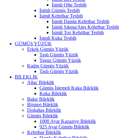
İsimli Oltu Tesbih
İsimli Gümüş Tesbih
İsimli Kehribar Tesbih
İsimli Damla Kehribar Tesbih
İsimli Sıkma/Ateş Kehribar Tesbih
İsimli Toz Kehribar Tesbih
İsimli Kuka Tesbih
GÜMÜŞ YÜZÜK
Erkek Gümüş Yüzük
Taşlı Gümüş Yüzük
Taşsız Gümüş Yüzük
Kadın Gümüş Yüzük
Taşlı Gümüş Yüzük
BİLEKLİK
Ağaç Bileklik
Gümüş İşlemeli Kuka Bileklik
Kuka Bileklik
Bakır Bileklik
Bijuteri Bileklik
Doğaltaş Bileklik
Gümüş Bileklik
1000 Ayar Kazaziye Bileklik
925 Ayar Gümüş Bileklik
Kehribar Bileklik
Damla Kehribar Bileklik