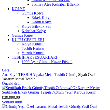
Sıkma / Ateş Kehribar Bİleklik
KOLYE
Gümüş Kolye
Erkek Kolye
Kadın Kolye
Kolye Bileklik Seti
Kehribar Kolye
Gümüş Küpe
KUTU ÇEŞİTLERİ
Kolye Kutusu
Tesbih Kutusu
Yüzük Kutusu
TESBİH AKSESUARLARI
1000 Ayar Gümüş Kazaz Püskül
Geri
Ana Sayfa
TESBİH
Alpaka Metal Tesbih
Gümüş Siyah Özel
Tasarım Metal Tesbih
Önceki ürün
Sertifikalı Erkek Gümüş Tespih 7x8mm 49Gr Karpuz Kesim
₺
29.990,00
Sonraki ürün
Gümüş Yeşil Özel