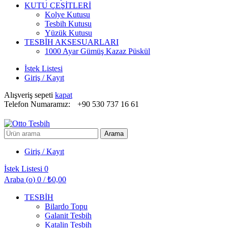
KUTU ÇEŞİTLERİ
Kolye Kutusu
Tesbih Kutusu
Yüzük Kutusu
TESBİH AKSESUARLARI
1000 Ayar Gümüş Kazaz Püskül
İstek Listesi
Giriş / Kayıt
Alışveriş sepeti
kapat
Telefon Numaramız:
+90 530 737 16 61
Arayın:
Arama
Giriş / Kayıt
İstek Listesi
0
Araba (
o
)
0
/
₺
0,00
TESBİH
Bilardo Topu
Galanit Tesbih
Katalin Tesbih