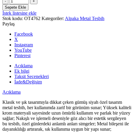
Gümüş
Siyah
Sepete Ekle
Özel
İstek listesine ekle
Tasarım
Stok kodu:
OT4762
Kategoriler:
Alpaka Metal Tesbih
Metal
Paylaş
Tesbih
adet
Facebook
X
Instagram
YouTube
Pinterest
Açıklama
Ek bilgi
Taksit Seçenekleri
İade&Değişim
Açıklama
Klasik ve şık tasarımıyla dikkat çeken gümüş siyah özel tasarım
metal tesbih, her kullanımda zarif bir görünüm sunar; Yüksek kaliteli
krom materyali sayesinde uzun ömürlü kullanım ve parlak bir yüzey
sağlar; Nakışlı ve işlemeli deseniyle göz alıcı bir estetik sergileyen
bu tesbih, özel günlerdeki anlamlı anları simgeler; Metal bileşeni ile
dayanıklılığı artırarak, sık kullanıma uygun bir yapı sunar;