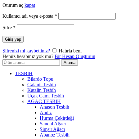
Oturum aç
kapat
Gerekli
Kullanıcı adı veya e-posta
*
Gerekli
Şifre
*
Giriş yap
Şifrenizi mi kaybettiniz?
Hatırla beni
Henüz hesabınız yok mu?
Bir Hesap Oluşturun
Arayın:
Arama
TESBİH
Bilardo Topu
Galanit Tesbih
Katalin Tesbih
Uçak Camı Tesbih
AĞAÇ TESBİH
Anason Tesbih
Andız
Hurma Çekirdeği
Sandal Ağacı
Şimşir Ağacı
Abanoz Tesbih