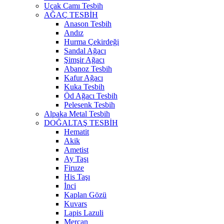
Uçak Camı Tesbih
AĞAÇ TESBİH
Anason Tesbih
Andız
Hurma Çekirdeği
Sandal Ağacı
Şimşir Ağacı
Abanoz Tesbih
Kafur Ağacı
Kuka Tesbih
Öd Ağacı Tesbih
Pelesenk Tesbih
Alpaka Metal Tesbih
DOĞALTAŞ TESBİH
Hematit
Akik
Ametist
Ay Taşı
Firuze
His Taşı
İnci
Kaplan Gözü
Kuvars
Lapis Lazuli
Mercan