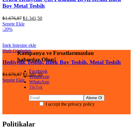
Boy Metal Tesbih
Orijinal
Şu
₺
1.676,87
₺
1.341,50
fiyat:
andaki
Sepete Ekle
fiyat:
₺1.676,87.
-20%
₺1.341,50.
İstek listesine ekle
Hızlı Görünüm
Kampanya ve Fırsatlarımızdan
haberdar Olun!
Hediyelik Tesbih, Bilek Boy Tesbih, Metal Tesbih
Facebook
Orijinal
Şu
₺
1.676,87
₺
1.341,50
WhatsApp
fiyat:
andaki
Sepete Ekle
WhatsApp
fiyat:
₺1.676,87.
TikTok
₺1.341,50.
I accept the privacy policy
Politikalar