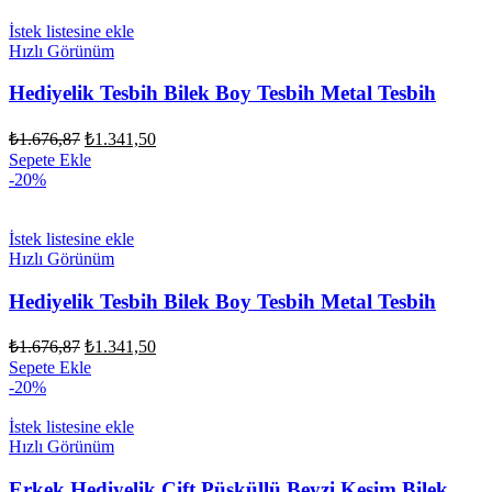
İstek listesine ekle
Hızlı Görünüm
Hediyelik Tesbih Bilek Boy Tesbih Metal Tesbih
Orijinal
Şu
₺
1.676,87
₺
1.341,50
fiyat:
andaki
Sepete Ekle
fiyat:
₺1.676,87.
-20%
₺1.341,50.
İstek listesine ekle
Hızlı Görünüm
Hediyelik Tesbih Bilek Boy Tesbih Metal Tesbih
Orijinal
Şu
₺
1.676,87
₺
1.341,50
fiyat:
andaki
Sepete Ekle
fiyat:
₺1.676,87.
-20%
₺1.341,50.
İstek listesine ekle
Hızlı Görünüm
Erkek Hediyelik Çift Püsküllü Beyzi Kesim Bilek