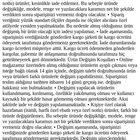
notlu) ürünler, kesinlikle iade edilemez. Bu sebeple üründe
değişikliğe, modele, renge ve yazılacaklara kararnızı net bir şekilde
verdikten sonra siparişinizi vermeniz doğru olacaktır. • Sipariş
veriğiniz yüzük standart ölçüler dışında ise ölçüler alıcılara özel
atölyede yeniden yapılmaktadır. Bu nedenle almış olduğunuz ürün
değişmiş bir ürün olacaği için iadesi yapılamaz. • İade aşamasında,
siparişinizi verdiğinizde gönderilen kargo şirketi ile kargo ücretini
ödeyerek tarafımıza göndermeniz gerekmektedir. İade durumlarında
kargo ücretleri müşteriye aittir. Kargo ücreti ödenmeden gönderilen
kargolar, şubemiz ile anlaşmamız doğrultusunda tarafımıza hiç
getirilmeyerek geri dönmektedir. Ürün Değişim Koşulları • Online
mağazamız üzerinden almış olduğunuz ürünlerin ayıplı çıkması veya
isteğe bağlı olarak 14 gün içinde, değişim talebi doğrultusunda ürün
veya ürünleri farklı ürünlerle değişim yapabilirsiniz. Siparişinizi
teslim aldığınız tarihten itibaren 14 günü geçmiş ise, değişim
hakkınız son bulmaktadır. • Değişimi yapılacak ürünlerin
kullanılmamış, kırılmamış, özellikle yakılmamış olması ve kullanıcı
kaynaklı bir şekilde hasar görmemiş olması gerekmektedir. Aksi
taktirde iade ve değişim yapılamamaktadır. • Kişiye özel olarak
hazırlanan (isimli, harfli özel ebatlı veya özel notlu) ürünler, farklı bir
ürünle değiştirilemez. Bu sebeple üründe değişikliğe, modele, renge
ve yazılacaklara kararnızı net bir şekilde verdikten sonra siparişinizi
vermeniz doğru olacaktır. • Değişim aşamasında, siparişinizi
verdiğinizde gönderilen kargo şirketi ile kargo ücretini ödeyerek
tarafımıza göndermeniz gerekmektedir. Değişim süreçlerindeki