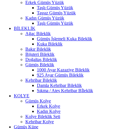
Erkek Gümüş Yüzük
Taşlı Gümüş Yüzük
Taşsız Gümüş Yüzük
Kadın Gümüş Yüzük
Taşlı Gümüş Yüzük
BİLEKLİK
Ağaç Bileklik
Gümüş İşlemeli Kuka Bileklik
Kuka Bileklik
Bakır Bileklik
Bijuteri Bileklik
Doğaltaş Bileklik
Gümüş Bileklik
1000 Ayar Kazaziye Bileklik
925 Ayar Gümüş Bileklik
Kehribar Bileklik
Damla Kehribar Bileklik
Sıkma / Ateş Kehribar Bİleklik
KOLYE
Gümüş Kolye
Erkek Kolye
Kadın Kolye
Kolye Bileklik Seti
Kehribar Kolye
Gümüş Küpe