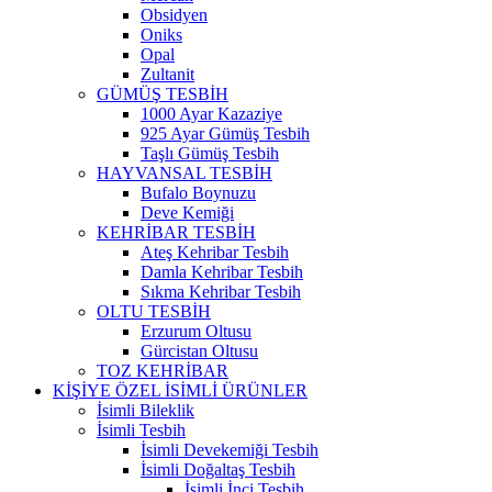
Obsidyen
Oniks
Opal
Zultanit
GÜMÜŞ TESBİH
1000 Ayar Kazaziye
925 Ayar Gümüş Tesbih
Taşlı Gümüş Tesbih
HAYVANSAL TESBİH
Bufalo Boynuzu
Deve Kemiği
KEHRİBAR TESBİH
Ateş Kehribar Tesbih
Damla Kehribar Tesbih
Sıkma Kehribar Tesbih
OLTU TESBİH
Erzurum Oltusu
Gürcistan Oltusu
TOZ KEHRİBAR
KİŞİYE ÖZEL İSİMLİ ÜRÜNLER
İsimli Bileklik
İsimli Tesbih
İsimli Devekemiği Tesbih
İsimli Doğaltaş Tesbih
İsimli İnci Tesbih