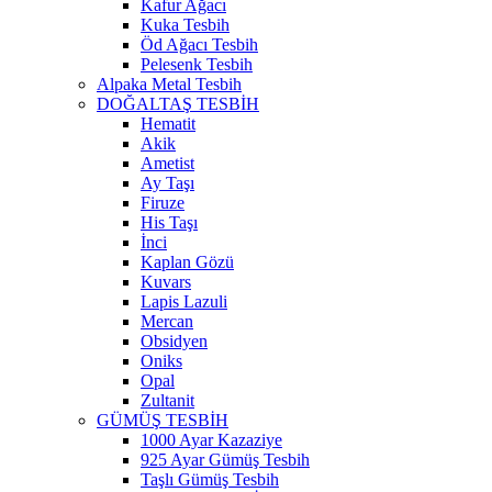
Kafur Ağacı
Kuka Tesbih
Öd Ağacı Tesbih
Pelesenk Tesbih
Alpaka Metal Tesbih
DOĞALTAŞ TESBİH
Hematit
Akik
Ametist
Ay Taşı
Firuze
His Taşı
İnci
Kaplan Gözü
Kuvars
Lapis Lazuli
Mercan
Obsidyen
Oniks
Opal
Zultanit
GÜMÜŞ TESBİH
1000 Ayar Kazaziye
925 Ayar Gümüş Tesbih
Taşlı Gümüş Tesbih