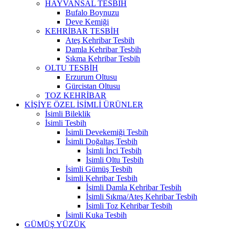
HAYVANSAL TESBİH
Bufalo Boynuzu
Deve Kemiği
KEHRİBAR TESBİH
Ateş Kehribar Tesbih
Damla Kehribar Tesbih
Sıkma Kehribar Tesbih
OLTU TESBİH
Erzurum Oltusu
Gürcistan Oltusu
TOZ KEHRİBAR
KİŞİYE ÖZEL İSİMLİ ÜRÜNLER
İsimli Bileklik
İsimli Tesbih
İsimli Devekemiği Tesbih
İsimli Doğaltaş Tesbih
İsimli İnci Tesbih
İsimli Oltu Tesbih
İsimli Gümüş Tesbih
İsimli Kehribar Tesbih
İsimli Damla Kehribar Tesbih
İsimli Sıkma/Ateş Kehribar Tesbih
İsimli Toz Kehribar Tesbih
İsimli Kuka Tesbih
GÜMÜŞ YÜZÜK