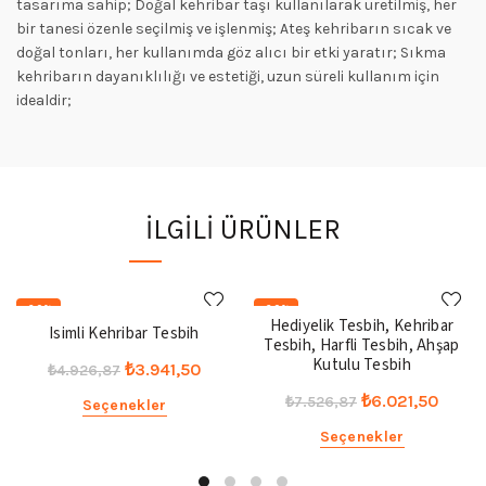
tasarıma sahip; Doğal kehribar taşı kullanılarak üretilmiş, her
bir tanesi özenle seçilmiş ve işlenmiş; Ateş kehribarın sıcak ve
doğal tonları, her kullanımda göz alıcı bir etki yaratır; Sıkma
kehribarın dayanıklılığı ve estetiği, uzun süreli kullanım için
idealdir;
İLGILI ÜRÜNLER
-20%
-20%
Hediyelik Tesbih, Kehribar
Isimli Kehribar Tesbih
Tesbih, Harfli Tesbih, Ahşap
Kutulu Tesbih
Orijinal
Şu
₺
3.941,50
₺
4.926,87
fiyat:
andaki
Orijinal
Şu
₺
6.021,50
₺
7.526,87
Seçenekler
₺4.926,87.
fiyat:
fiyat:
andak
Seçenekler
₺3.941,50.
₺7.526,87.
fiyat:
₺6.021