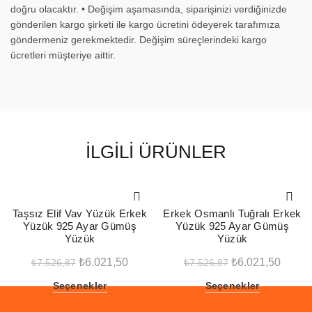
doğru olacaktır. • Değişim aşamasında, siparişinizi verdiğinizde
gönderilen kargo şirketi ile kargo ücretini ödeyerek tarafımıza
göndermeniz gerekmektedir. Değişim süreçlerindeki kargo
ücretleri müşteriye aittir.
İLGILI ÜRÜNLER
-20%
-20%
Taşsız Elif Vav Yüzük Erkek
Erkek Osmanlı Tuğralı Erkek
Yüzük 925 Ayar Gümüş
Yüzük 925 Ayar Gümüş
Yüzük
Yüzük
Orijinal
Şu
Orijinal
Şu
₺
6.021,50
₺
6.021,50
₺
7.526,87
₺
7.526,87
fiyat:
andaki
fiyat:
andak
Bu
Bu
Seçenekler
Seçenekler
₺7.526,87.
fiyat:
₺7.526,87.
fiyat:
ürünün
ürünün