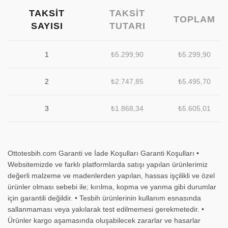
TAKSIT
TAKSIT
TOPLAM
SAYISI
TUTARI
1
₺
5.299,90
₺
5.299,90
2
₺
2.747,85
₺
5.495,70
3
₺
1.868,34
₺
5.605,01
Ottotesbih.com Garanti ve İade Koşulları Garanti Koşulları •
Websitemizde ve farklı platformlarda satışı yapılan ürünlerimiz
değerli malzeme ve madenlerden yapılan, hassas işçilikli ve özel
ürünler olması sebebi ile; kırılma, kopma ve yanma gibi durumlar
için garantili değildir. • Tesbih ürünlerinin kullanım esnasında
sallanmaması veya yakılarak test edilmemesi gerekmetedir. •
Ürünler kargo aşamasında oluşabilecek zararlar ve hasarlar