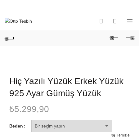
Telefon Numaramız:
+90 530 737 16 61
0
0
Hiç Yazılı Yüzük Erkek Yüzük
925 Ayar Gümüş Yüzük
₺
5.299,90
Beden
Temizle