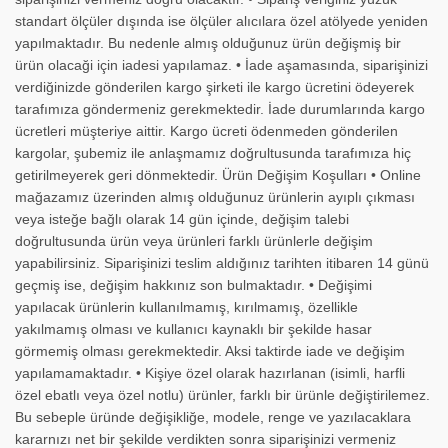
standart ölçüler dışında ise ölçüler alıcılara özel atölyede yeniden
yapılmaktadır. Bu nedenle almış olduğunuz ürün değişmiş bir
ürün olacaği için iadesi yapılamaz. • İade aşamasında, siparişinizi
verdiğinizde gönderilen kargo şirketi ile kargo ücretini ödeyerek
tarafımıza göndermeniz gerekmektedir. İade durumlarında kargo
ücretleri müşteriye aittir. Kargo ücreti ödenmeden gönderilen
kargolar, şubemiz ile anlaşmamız doğrultusunda tarafımıza hiç
getirilmeyerek geri dönmektedir. Ürün Değişim Koşulları • Online
mağazamız üzerinden almış olduğunuz ürünlerin ayıplı çıkması
veya isteğe bağlı olarak 14 gün içinde, değişim talebi
doğrultusunda ürün veya ürünleri farklı ürünlerle değişim
yapabilirsiniz. Siparişinizi teslim aldığınız tarihten itibaren 14 günü
geçmiş ise, değişim hakkınız son bulmaktadır. • Değişimi
yapılacak ürünlerin kullanılmamış, kırılmamış, özellikle
yakılmamış olması ve kullanıcı kaynaklı bir şekilde hasar
görmemiş olması gerekmektedir. Aksi taktirde iade ve değişim
yapılamamaktadır. • Kişiye özel olarak hazırlanan (isimli, harfli
özel ebatlı veya özel notlu) ürünler, farklı bir ürünle değiştirilemez.
Bu sebeple üründe değişikliğe, modele, renge ve yazılacaklara
kararnızı net bir şekilde verdikten sonra siparişinizi vermeniz