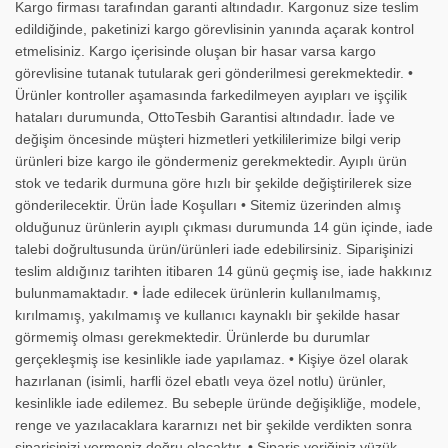
Kargo firması tarafından garanti altındadır. Kargonuz size teslim
edildiğinde, paketinizi kargo görevlisinin yanında açarak kontrol
etmelisiniz. Kargo içerisinde oluşan bir hasar varsa kargo
görevlisine tutanak tutularak geri gönderilmesi gerekmektedir. •
Ürünler kontroller aşamasında farkedilmeyen ayıpları ve işçilik
hataları durumunda, OttoTesbih Garantisi altındadır. İade ve
değişim öncesinde müşteri hizmetleri yetkililerimize bilgi verip
ürünleri bize kargo ile göndermeniz gerekmektedir. Ayıplı ürün
stok ve tedarik durmuna göre hızlı bir şekilde değiştirilerek size
gönderilecektir. Ürün İade Koşulları • Sitemiz üzerinden almış
olduğunuz ürünlerin ayıplı çıkması durumunda 14 gün içinde, iade
talebi doğrultusunda ürün/ürünleri iade edebilirsiniz. Siparişinizi
teslim aldığınız tarihten itibaren 14 günü geçmiş ise, iade hakkınız
bulunmamaktadır. • İade edilecek ürünlerin kullanılmamış,
kırılmamış, yakılmamış ve kullanıcı kaynaklı bir şekilde hasar
görmemiş olması gerekmektedir. Ürünlerde bu durumlar
gerçekleşmiş ise kesinlikle iade yapılamaz. • Kişiye özel olarak
hazırlanan (isimli, harfli özel ebatlı veya özel notlu) ürünler,
kesinlikle iade edilemez. Bu sebeple üründe değişikliğe, modele,
renge ve yazılacaklara kararnızı net bir şekilde verdikten sonra
siparişinizi vermeniz doğru olacaktır. • Sipariş veriğiniz yüzük