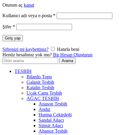
Oturum aç
kapat
Gerekli
Kullanıcı adı veya e-posta
*
Gerekli
Şifre
*
Giriş yap
Şifrenizi mi kaybettiniz?
Hatırla beni
Henüz hesabınız yok mu?
Bir Hesap Oluşturun
Arayın:
Arama
TESBİH
Bilardo Topu
Galanit Tesbih
Katalin Tesbih
Uçak Camı Tesbih
AĞAÇ TESBİH
Anason Tesbih
Andız
Hurma Çekirdeği
Sandal Ağacı
Şimşir Ağacı
Abanoz Tesbih