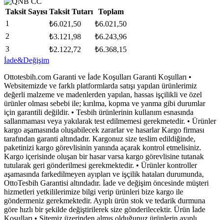
Taksit Sayısı
Taksit Tutarı
Toplam
1
₺
6.021,50
₺
6.021,50
2
₺
3.121,98
₺
6.243,96
3
₺
2.122,72
₺
6.368,15
İade&Değişim
Ottotesbih.com Garanti ve İade Koşulları Garanti Koşulları •
Websitemizde ve farklı platformlarda satışı yapılan ürünlerimiz
değerli malzeme ve madenlerden yapılan, hassas işçilikli ve özel
ürünler olması sebebi ile; kırılma, kopma ve yanma gibi durumlar
için garantili değildir. • Tesbih ürünlerinin kullanım esnasında
sallanmaması veya yakılarak test edilmemesi gerekmetedir. • Ürünler
kargo aşamasında oluşabilecek zararlar ve hasarlar Kargo firması
tarafından garanti altındadır. Kargonuz size teslim edildiğinde,
paketinizi kargo görevlisinin yanında açarak kontrol etmelisiniz.
Kargo içerisinde oluşan bir hasar varsa kargo görevlisine tutanak
tutularak geri gönderilmesi gerekmektedir. • Ürünler kontroller
aşamasında farkedilmeyen ayıpları ve işçilik hataları durumunda,
OttoTesbih Garantisi altındadır. İade ve değişim öncesinde müşteri
hizmetleri yetkililerimize bilgi verip ürünleri bize kargo ile
göndermeniz gerekmektedir. Ayıplı ürün stok ve tedarik durmuna
göre hızlı bir şekilde değiştirilerek size gönderilecektir. Ürün İade
Koşulları • Sitemiz üzerinden almış olduğunuz ürünlerin ayıplı