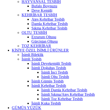
HAYVANSAL TESBİH
Bufalo Boynuzu
Deve Kemiği
KEHRİBAR TESBİH
Ateş Kehribar Tesbih
Damla Kehribar Tesbih
Sıkma Kehribar Tesbih
OLTU TESBİH
Erzurum Oltusu
Gürcistan Oltusu
TOZ KEHRİBAR
KİŞİYE ÖZEL İSİMLİ ÜRÜNLER
İsimli Bileklik
İsimli Tesbih
İsimli Devekemiği Tesbih
İsimli Doğaltaş Tesbih
İsimli İnci Tesbih
İsimli Oltu Tesbih
İsimli Gümüş Tesbih
İsimli Kehribar Tesbih
İsimli Damla Kehribar Tesbih
İsimli Sıkma/Ateş Kehribar Tesbih
İsimli Toz Kehribar Tesbih
İsimli Kuka Tesbih
GÜMÜŞ YÜZÜK