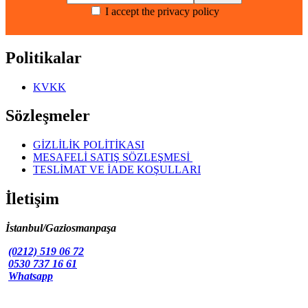
varyasyonu
I accept the privacy policy
var.
Seçenekler
ürün
sayfasından
Politikalar
seçilebilir
KVKK
Sözleşmeler
GİZLİLİK POLİTİKASI
MESAFELİ SATIŞ SÖZLEŞMESİ
TESLİMAT VE İADE KOŞULLARI
İletişim
İstanbul/Gaziosmanpaşa
(0212) 519 06 72
0530 737 16 61
Whatsapp