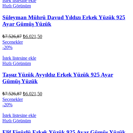
fazla
İstek listesine ekle
varyasyonu
Hızlı Görünüm
var.
Seçenekler
Süleyman Mührü Davud Yıldızı Erkek Yüzük 925
ürün
Ayar Gümüş Yüzük
sayfasından
seçilebilir
Orijinal
Şu
₺
7.526,87
₺
6.021,50
fiyat:
andaki
Bu
Seçenekler
fiyat:
₺7.526,87.
ürünün
-20%
₺6.021,50.
birden
fazla
İstek listesine ekle
varyasyonu
Hızlı Görünüm
var.
Seçenekler
Taşsız Yüzük Ayyıldız Erkek Yüzük 925 Ayar
ürün
Gümüş Yüzük
sayfasından
seçilebilir
Orijinal
Şu
₺
7.526,87
₺
6.021,50
fiyat:
andaki
Bu
Seçenekler
fiyat:
₺7.526,87.
ürünün
-20%
₺6.021,50.
birden
fazla
İstek listesine ekle
varyasyonu
Hızlı Görünüm
var.
Seçenekler
Elif Figürlü Erkek Yüzük 925 Ayar Gümüş Yüzük