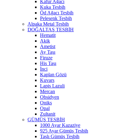
Kafur Ağacı
Kuka Tesbih
Öd Ağacı Tesbih
Pelesenk Tesbih
Alpaka Metal Tesbih
DOĞALTAŞ TESBİH
Hematit
Akik
Ametist
Ay Taşı
Firuze
His Taşı
İnci
Kaplan Gözü
Kuvars
Lapis Lazuli
Mercan
Obsidyen
Oniks
Opal
Zultanit
GÜMÜŞ TESBİH
1000 Ayar Kazaziye
925 Ayar Gümüş Tesbih
Taşlı Gümüş Tesbih