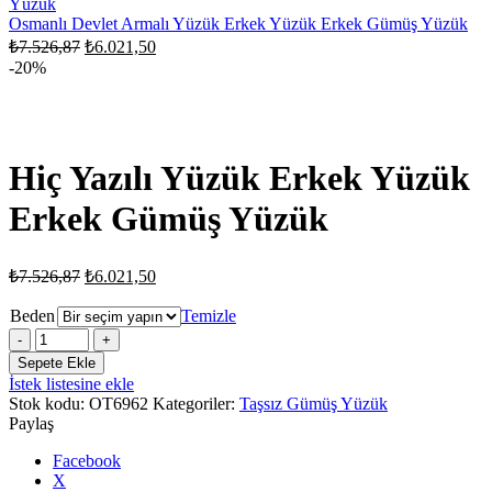
₺6.021,50.
Osmanlı Devlet Armalı Yüzük Erkek Yüzük Erkek Gümüş Yüzük
Orijinal
Şu
₺
7.526,87
₺
6.021,50
fiyat:
andaki
-20%
fiyat:
₺7.526,87.
₺6.021,50.
Hiç Yazılı Yüzük Erkek Yüzük
Erkek Gümüş Yüzük
Orijinal
Şu
₺
7.526,87
₺
6.021,50
fiyat:
andaki
fiyat:
₺7.526,87.
Beden
Temizle
₺6.021,50.
Hiç
Yazılı
Sepete Ekle
Yüzük
İstek listesine ekle
Erkek
Stok kodu:
OT6962
Kategoriler:
Taşsız Gümüş Yüzük
Yüzük
Paylaş
Erkek
Gümüş
Facebook
Yüzük
X