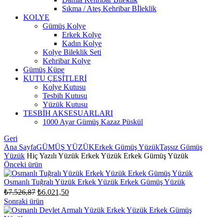
Sıkma / Ateş Kehribar Bİleklik
KOLYE
Gümüş Kolye
Erkek Kolye
Kadın Kolye
Kolye Bileklik Seti
Kehribar Kolye
Gümüş Küpe
KUTU ÇEŞİTLERİ
Kolye Kutusu
Tesbih Kutusu
Yüzük Kutusu
TESBİH AKSESUARLARI
1000 Ayar Gümüş Kazaz Püskül
Geri
Ana Sayfa
GÜMÜŞ YÜZÜK
Erkek Gümüş Yüzük
Taşsız Gümüş
Yüzük
Hiç Yazılı Yüzük Erkek Yüzük Erkek Gümüş Yüzük
Önceki ürün
Osmanlı Tuğralı Yüzük Erkek Yüzük Erkek Gümüş Yüzük
Orijinal
Şu
₺
7.526,87
₺
6.021,50
fiyat:
andaki
Sonraki ürün
fiyat:
₺7.526,87.