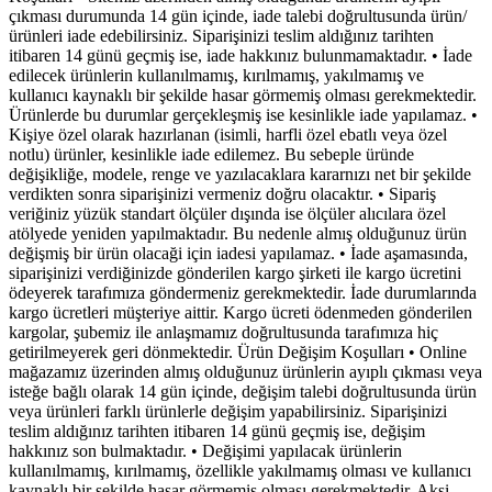
çıkması durumunda 14 gün içinde, iade talebi doğrultusunda ürün/
ürünleri iade edebilirsiniz. Siparişinizi teslim aldığınız tarihten
itibaren 14 günü geçmiş ise, iade hakkınız bulunmamaktadır. • İade
edilecek ürünlerin kullanılmamış, kırılmamış, yakılmamış ve
kullanıcı kaynaklı bir şekilde hasar görmemiş olması gerekmektedir.
Ürünlerde bu durumlar gerçekleşmiş ise kesinlikle iade yapılamaz. •
Kişiye özel olarak hazırlanan (isimli, harfli özel ebatlı veya özel
notlu) ürünler, kesinlikle iade edilemez. Bu sebeple üründe
değişikliğe, modele, renge ve yazılacaklara kararnızı net bir şekilde
verdikten sonra siparişinizi vermeniz doğru olacaktır. • Sipariş
veriğiniz yüzük standart ölçüler dışında ise ölçüler alıcılara özel
atölyede yeniden yapılmaktadır. Bu nedenle almış olduğunuz ürün
değişmiş bir ürün olacaği için iadesi yapılamaz. • İade aşamasında,
siparişinizi verdiğinizde gönderilen kargo şirketi ile kargo ücretini
ödeyerek tarafımıza göndermeniz gerekmektedir. İade durumlarında
kargo ücretleri müşteriye aittir. Kargo ücreti ödenmeden gönderilen
kargolar, şubemiz ile anlaşmamız doğrultusunda tarafımıza hiç
getirilmeyerek geri dönmektedir. Ürün Değişim Koşulları • Online
mağazamız üzerinden almış olduğunuz ürünlerin ayıplı çıkması veya
isteğe bağlı olarak 14 gün içinde, değişim talebi doğrultusunda ürün
veya ürünleri farklı ürünlerle değişim yapabilirsiniz. Siparişinizi
teslim aldığınız tarihten itibaren 14 günü geçmiş ise, değişim
hakkınız son bulmaktadır. • Değişimi yapılacak ürünlerin
kullanılmamış, kırılmamış, özellikle yakılmamış olması ve kullanıcı
kaynaklı bir şekilde hasar görmemiş olması gerekmektedir. Aksi