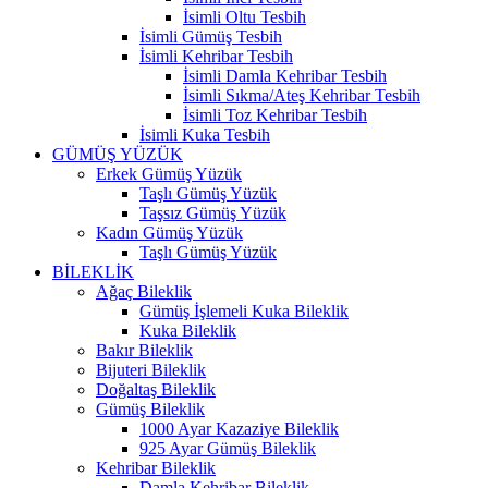
İsimli Oltu Tesbih
İsimli Gümüş Tesbih
İsimli Kehribar Tesbih
İsimli Damla Kehribar Tesbih
İsimli Sıkma/Ateş Kehribar Tesbih
İsimli Toz Kehribar Tesbih
İsimli Kuka Tesbih
GÜMÜŞ YÜZÜK
Erkek Gümüş Yüzük
Taşlı Gümüş Yüzük
Taşsız Gümüş Yüzük
Kadın Gümüş Yüzük
Taşlı Gümüş Yüzük
BİLEKLİK
Ağaç Bileklik
Gümüş İşlemeli Kuka Bileklik
Kuka Bileklik
Bakır Bileklik
Bijuteri Bileklik
Doğaltaş Bileklik
Gümüş Bileklik
1000 Ayar Kazaziye Bileklik
925 Ayar Gümüş Bileklik
Kehribar Bileklik
Damla Kehribar Bileklik