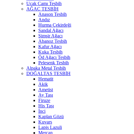
Uçak Camı Tesbih
AĞAÇ TESBİH
Anason Tesbih
Andız
Hurma Çekirdeği
Sandal Ağacı
Şimşir Ağacı
Abanoz Tesbih
Kafur Ağacı
Kuka Tesbih
Öd Ağacı Tesbih
Pelesenk Tesbih
Alpaka Metal Tesbih
DOĞALTAŞ TESBİH
Hematit
Akik
Ametist
Ay Taşı
Firuze
His Taşı
İnci
Kaplan Gözü
Kuvars
Lapis Lazuli
Mercan