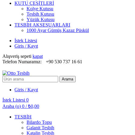
KUTU ÇEŞİTLERİ
Kolye Kutusu
Tesbih Kutusu
Yüzük Kutusu
TESBİH AKSESUARLARI
1000 Ayar Gümüş Kazaz Püskül
İstek Listesi
Giriş / Kayıt
Alışveriş sepeti
kapat
Telefon Numaramız:
+90 530 737 16 61
Arayın:
Arama
Giriş / Kayıt
İstek Listesi
0
Araba (
o
)
0
/
₺
0,00
TESBİH
Bilardo Topu
Galanit Tesbih
Katalin Tesbih