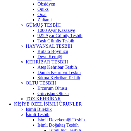
Obsidyen
Oniks
Opal
Zultanit
GÜMÜŞ TESBİH
1000 Ayar Kazaziye
925 Ayar Gümüş Tesbih
Taşlı Gümüş Tesbih
HAYVANSAL TESBİH
Bufalo Boynuzu
Deve Kemiği
KEHRİBAR TESBİH
Ateş Kehribar Tesbih
Damla Kehribar Tesbih
Sıkma Kehribar Tesbih
OLTU TESBİH
Erzurum Oltusu
Gürcistan Oltusu
TOZ KEHRİBAR
KİŞİYE ÖZEL İSİMLİ ÜRÜNLER
İsimli Bileklik
İsimli Tesbih
İsimli Devekemiği Tesbih
İsimli Doğaltaş Tesbih
İsimli İnci Tesbih