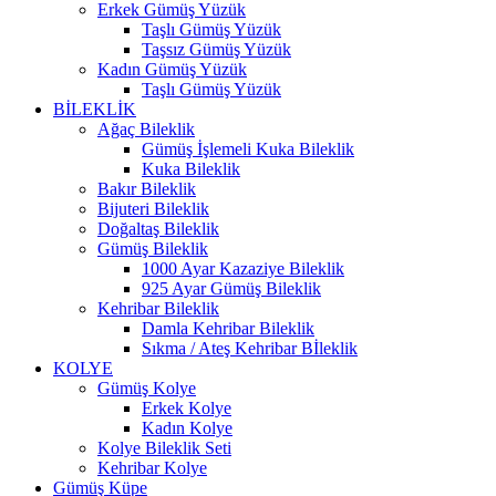
Erkek Gümüş Yüzük
Taşlı Gümüş Yüzük
Taşsız Gümüş Yüzük
Kadın Gümüş Yüzük
Taşlı Gümüş Yüzük
BİLEKLİK
Ağaç Bileklik
Gümüş İşlemeli Kuka Bileklik
Kuka Bileklik
Bakır Bileklik
Bijuteri Bileklik
Doğaltaş Bileklik
Gümüş Bileklik
1000 Ayar Kazaziye Bileklik
925 Ayar Gümüş Bileklik
Kehribar Bileklik
Damla Kehribar Bileklik
Sıkma / Ateş Kehribar Bİleklik
KOLYE
Gümüş Kolye
Erkek Kolye
Kadın Kolye
Kolye Bileklik Seti
Kehribar Kolye
Gümüş Küpe