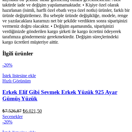
taktirde iade ve değişim yapılamamaktadır. • Kişiye özel olarak
hazırlanan (isimli, harfli özel ebatlı veya özel notlu) ürünler, farklı bir
ürünle değiştirilemez. Bu sebeple üründe değişikliğe, modele, renge
ve yazılacaklara kararnızı net bir şekilde verdikten sonra siparişinizi
vermeniz doğru olacaktır. • Değişim aşamasında, siparişinizi
verdiğinizde gönderilen kargo şirketi ile kargo ücretini ödeyerek
tarafımıza göndermeniz gerekmektedir. Değişim süreçlerindeki
kargo ücretleri müşteriye aittir.
İlgili ürünler
-20%
İstek listesine ekle
Hızlı Görünüm
Erkek Elif Gibi Sevmek Erkek Yüzük 925 Ayar
Gümüş Yüzük
Orijinal
Şu
₺
7.526,87
₺
6.021,50
fiyat:
andaki
Bu
Seçenekler
fiyat:
₺7.526,87.
ürünün
-20%
₺6.021,50.
birden