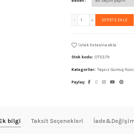
Beden
₺7.526,87.
Hiçlik Makamı Yüzük Erke
SEPETE EKLE
İstek listesine ekle
Stok kodu:
OT5379
Kategoriler:
Taşsız Gümüş Yüzü
Paylaş
Ek bilgi
Taksit Seçenekleri
İade&Değişi