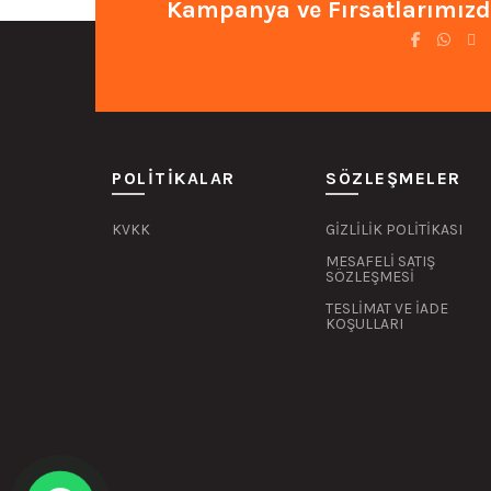
Kampanya ve Fırsatlarımızd
var.
Seçenekler
ürün
sayfasından
seçilebilir
POLITIKALAR
SÖZLEŞMELER
KVKK
GİZLİLİK POLİTİKASI
MESAFELİ SATIŞ
SÖZLEŞMESİ
TESLİMAT VE İADE
KOŞULLARI