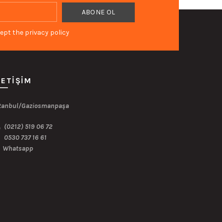
var.
ekler
Seçenekler
ept the privacy policy
ürün
sından
sayfasından
ilir
seçilebilir
LETIŞIM
tanbul/Gaziosmanpaşa
(0212) 519 06 72
0530 737 16 61
Whatsapp