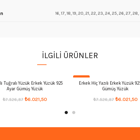
en
16, 17, 18, 19, 20, 21, 22, 23, 24, 25, 26, 27, 28
İLGILI ÜRÜNLER
-20%
ı Tuğralı Yüzük Erkek Yüzük 925
Erkek Hiç Yazılı Erkek Yüzük 92
Ayar Gümüş Yüzük
Gümüş Yüzük
Orijinal
Şu
Orijinal
₺
6.021,50
₺
6.021,50
₺
7.526,87
₺
7.526,87
fiyat:
andaki
fiyat:
a
Bu
Bu
Seçenekler
Seçenekler
₺7.526,87.
fiyat:
₺7.526,87.
f
ürünün
ürünü
₺6.021,50.
₺
birden
birde
fazla
fazla
varyasyonu
varya