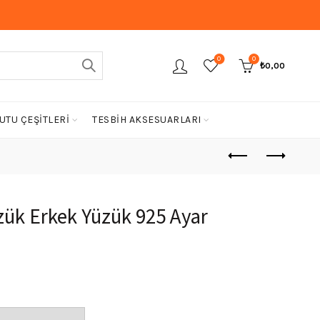
0
0
₺
0,00
UTU ÇEŞİTLERİ
TESBİH AKSESUARLARI
zük Erkek Yüzük 925 Ayar
Şu
andaki