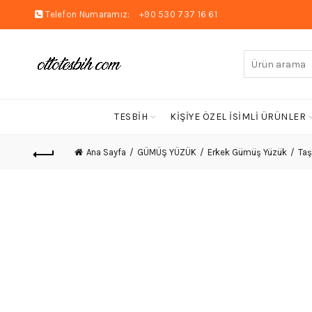
Telefon Numaramız:
+90 530 737 16 61
Arayın:
TESBİH
KİŞİYE ÖZEL İSİMLİ ÜRÜNLER
Ana Sayfa
GÜMÜŞ YÜZÜK
Erkek Gümüş Yüzük
Taş