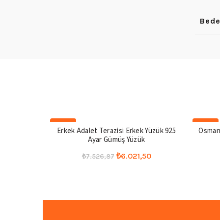
Bed
-20%
-20%
Erkek Adalet Terazisi Erkek Yüzük 925
Osmanl
Ayar Gümüş Yüzük
Orijinal
Şu
₺
6.021,50
₺
7.526,87
fiyat:
andaki
Bu
Seçenekler
₺7.526,87.
fiyat:
ürünün
₺6.021,50.
birden
fazla
varyasyonu