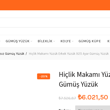
GÜMÜŞ YÜZÜK
BİLEKLİK
KOLYE
GÜMÜŞ KÜPE
K
sız Gümüş Yüzük
Hiçlik Makamı Yüzük Erkek Yüzük 925 Ayar Gümüş Yüzük
Hiçlik Makamı Yü
-20%
Gümüş Yüzük
Orijinal
₺
6.021,50
₺
7.526,87
fiyat: