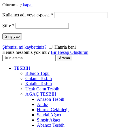
Oturum aç
kapat
Gerekli
Kullanıcı adı veya e-posta
*
Gerekli
Şifre
*
Giriş yap
Şifrenizi mi kaybettiniz?
Hatırla beni
Henüz hesabınız yok mu?
Bir Hesap Oluşturun
Arayın:
Arama
TESBİH
Bilardo Topu
Galanit Tesbih
Katalin Tesbih
Uçak Camı Tesbih
AĞAÇ TESBİH
Anason Tesbih
Andız
Hurma Çekirdeği
Sandal Ağacı
Şimşir Ağacı
Abanoz Tesbih