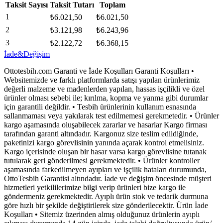
Taksit Sayısı
Taksit Tutarı
Toplam
1
₺
6.021,50
₺
6.021,50
2
₺
3.121,98
₺
6.243,96
3
₺
2.122,72
₺
6.368,15
İade&Değişim
Ottotesbih.com Garanti ve İade Koşulları Garanti Koşulları •
Websitemizde ve farklı platformlarda satışı yapılan ürünlerimiz
değerli malzeme ve madenlerden yapılan, hassas işçilikli ve özel
ürünler olması sebebi ile; kırılma, kopma ve yanma gibi durumlar
için garantili değildir. • Tesbih ürünlerinin kullanım esnasında
sallanmaması veya yakılarak test edilmemesi gerekmetedir. • Ürünler
kargo aşamasında oluşabilecek zararlar ve hasarlar Kargo firması
tarafından garanti altındadır. Kargonuz size teslim edildiğinde,
paketinizi kargo görevlisinin yanında açarak kontrol etmelisiniz.
Kargo içerisinde oluşan bir hasar varsa kargo görevlisine tutanak
tutularak geri gönderilmesi gerekmektedir. • Ürünler kontroller
aşamasında farkedilmeyen ayıpları ve işçilik hataları durumunda,
OttoTesbih Garantisi altındadır. İade ve değişim öncesinde müşteri
hizmetleri yetkililerimize bilgi verip ürünleri bize kargo ile
göndermeniz gerekmektedir. Ayıplı ürün stok ve tedarik durmuna
göre hızlı bir şekilde değiştirilerek size gönderilecektir. Ürün İade
Koşulları • Sitemiz üzerinden almış olduğunuz ürünlerin ayıplı