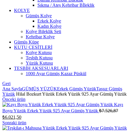
Sıkma / Ateş Kehribar Bİleklik
KOLYE
Gümüş Kolye
Erkek Kolye
Kadın Kolye
Kolye Bileklik Seti
Kehribar Kolye
Gümüş Küpe
KUTU ÇEŞİTLERİ
Kolye Kutusu
Tesbih Kutusu
Yüzük Kutusu
TESBİH AKSESUARLARI
1000 Ayar Gümüş Kazaz Püskül
Geri
Ana Sayfa
GÜMÜŞ YÜZÜK
Erkek Gümüş Yüzük
Taşsız Gümüş
Yüzük
Hilal Bozkurt Yüzük Erkek Yüzük 925 Ayar Gümüş Yüzük
Önceki ürün
Kayı
Orijina
Boyu Yüzük Erkek Yüzük 925 Ayar Gümüş Yüzük
₺
7.526,87
fiyat:
Şu
₺
6.021,50
₺7.526
andaki
Sonraki ürün
fiyat: