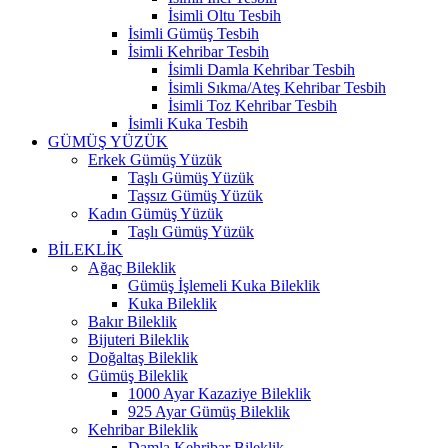
İsimli Oltu Tesbih
İsimli Gümüş Tesbih
İsimli Kehribar Tesbih
İsimli Damla Kehribar Tesbih
İsimli Sıkma/Ateş Kehribar Tesbih
İsimli Toz Kehribar Tesbih
İsimli Kuka Tesbih
GÜMÜŞ YÜZÜK
Erkek Gümüş Yüzük
Taşlı Gümüş Yüzük
Taşsız Gümüş Yüzük
Kadın Gümüş Yüzük
Taşlı Gümüş Yüzük
BİLEKLİK
Ağaç Bileklik
Gümüş İşlemeli Kuka Bileklik
Kuka Bileklik
Bakır Bileklik
Bijuteri Bileklik
Doğaltaş Bileklik
Gümüş Bileklik
1000 Ayar Kazaziye Bileklik
925 Ayar Gümüş Bileklik
Kehribar Bileklik
Damla Kehribar Bileklik