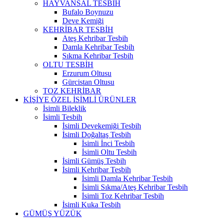
HAYVANSAL TESBİH
Bufalo Boynuzu
Deve Kemiği
KEHRİBAR TESBİH
Ateş Kehribar Tesbih
Damla Kehribar Tesbih
Sıkma Kehribar Tesbih
OLTU TESBİH
Erzurum Oltusu
Gürcistan Oltusu
TOZ KEHRİBAR
KİŞİYE ÖZEL İSİMLİ ÜRÜNLER
İsimli Bileklik
İsimli Tesbih
İsimli Devekemiği Tesbih
İsimli Doğaltaş Tesbih
İsimli İnci Tesbih
İsimli Oltu Tesbih
İsimli Gümüş Tesbih
İsimli Kehribar Tesbih
İsimli Damla Kehribar Tesbih
İsimli Sıkma/Ateş Kehribar Tesbih
İsimli Toz Kehribar Tesbih
İsimli Kuka Tesbih
GÜMÜŞ YÜZÜK