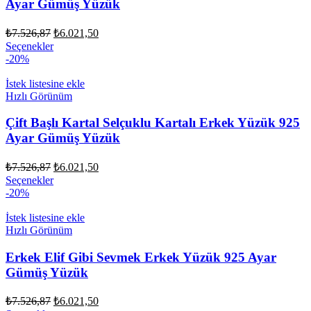
Ayar Gümüş Yüzük
sayfasından
seçilebilir
Orijinal
Şu
₺
7.526,87
₺
6.021,50
fiyat:
andaki
Bu
Seçenekler
fiyat:
₺7.526,87.
ürünün
-20%
₺6.021,50.
birden
fazla
İstek listesine ekle
varyasyonu
Hızlı Görünüm
var.
Seçenekler
Çift Başlı Kartal Selçuklu Kartalı Erkek Yüzük 925
ürün
Ayar Gümüş Yüzük
sayfasından
seçilebilir
Orijinal
Şu
₺
7.526,87
₺
6.021,50
fiyat:
andaki
Bu
Seçenekler
fiyat:
₺7.526,87.
ürünün
-20%
₺6.021,50.
birden
fazla
İstek listesine ekle
varyasyonu
Hızlı Görünüm
var.
Seçenekler
Erkek Elif Gibi Sevmek Erkek Yüzük 925 Ayar
ürün
Gümüş Yüzük
sayfasından
seçilebilir
Orijinal
Şu
₺
7.526,87
₺
6.021,50
fiyat:
andaki