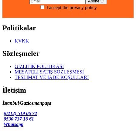
varyasyonu
I accept the privacy policy
var.
Seçenekler
ürün
sayfasından
Politikalar
seçilebilir
KVKK
Sözleşmeler
GİZLİLİK POLİTİKASI
MESAFELİ SATIŞ SÖZLEŞMESİ
TESLİMAT VE İADE KOŞULLARI
İletişim
İstanbul/Gaziosmanpaşa
(0212) 519 06 72
0530 737 16 61
Whatsapp