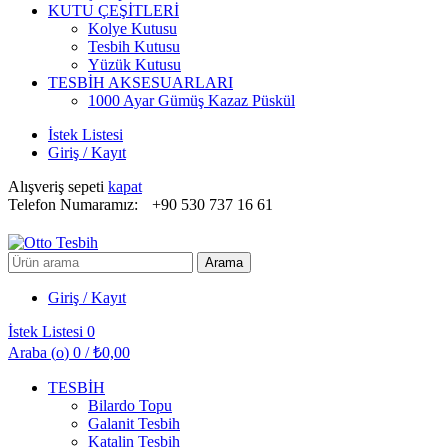
KUTU ÇEŞİTLERİ
Kolye Kutusu
Tesbih Kutusu
Yüzük Kutusu
TESBİH AKSESUARLARI
1000 Ayar Gümüş Kazaz Püskül
İstek Listesi
Giriş / Kayıt
Alışveriş sepeti
kapat
Telefon Numaramız:
+90 530 737 16 61
Arayın:
Arama
Giriş / Kayıt
İstek Listesi
0
Araba (
o
)
0
/
₺
0,00
TESBİH
Bilardo Topu
Galanit Tesbih
Katalin Tesbih