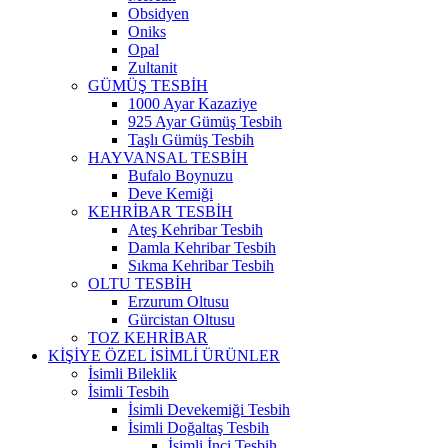
Obsidyen
Oniks
Opal
Zultanit
GÜMÜŞ TESBİH
1000 Ayar Kazaziye
925 Ayar Gümüş Tesbih
Taşlı Gümüş Tesbih
HAYVANSAL TESBİH
Bufalo Boynuzu
Deve Kemiği
KEHRİBAR TESBİH
Ateş Kehribar Tesbih
Damla Kehribar Tesbih
Sıkma Kehribar Tesbih
OLTU TESBİH
Erzurum Oltusu
Gürcistan Oltusu
TOZ KEHRİBAR
KİŞİYE ÖZEL İSİMLİ ÜRÜNLER
İsimli Bileklik
İsimli Tesbih
İsimli Devekemiği Tesbih
İsimli Doğaltaş Tesbih
İsimli İnci Tesbih