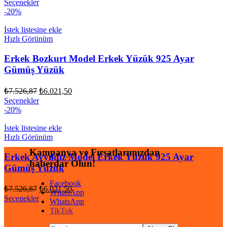
Bu
Seçenekler
fiyat:
₺7.526,87.
ürünün
-20%
₺6.021,50.
birden
fazla
İstek listesine ekle
varyasyonu
Hızlı Görünüm
var.
Seçenekler
Erkek Bozkurt Model Erkek Yüzük 925 Ayar
ürün
Gümüş Yüzük
sayfasından
seçilebilir
Orijinal
Şu
₺
7.526,87
₺
6.021,50
fiyat:
andaki
Bu
Seçenekler
fiyat:
₺7.526,87.
ürünün
-20%
₺6.021,50.
birden
fazla
İstek listesine ekle
varyasyonu
Hızlı Görünüm
var.
Kampanya ve Fırsatlarımızdan
Seçenekler
Erkek Ayyıldız Model Erkek Yüzük 925 Ayar
haberdar Olun!
ürün
Gümüş Yüzük
sayfasından
seçilebilir
Facebook
Orijinal
Şu
₺
7.526,87
₺
6.021,50
WhatsApp
fiyat:
andaki
Bu
Seçenekler
WhatsApp
fiyat:
₺7.526,87.
ürünün
TikTok
₺6.021,50.
birden
fazla