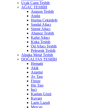
Uçak Camı Tesbih
AĞAÇ TESBİH
Anason Tesbih
Andız
Hurma Çekirdeği
Sandal Ağacı
Şimşir Ağacı
Abanoz Tesbih
Kafur Ağacı
Kuka Tesbih
Öd Ağacı Tesbih
Pelesenk Tesbih
Alpaka Metal Tesbih
DOĞALTAŞ TESBİH
Hematit
Akik
Ametist
Ay Taşı
Firuze
His Taşı
İnci
Kaplan Gözü
Kuvars
Lapis Lazuli
Mercan